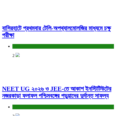
বাসিরহাটে প্রথমবার টেলি-অপথ্যালমোলজির মাধ্যমে চক্ষু
পরীক্ষা
স্বাস্থ্য
2
NEET UG ২০২৬ ও JEE-তে আকাশ ইনস্টিটিউটের
নজরকাড়া ফলাফল পশ্চিমবঙ্গের পড়ুয়াদের দুর্দান্ত সাফল্য
শিক্ষা ও চাকরি