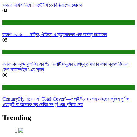
ভারতে অফিস রিয়েল এস্টেট খাতে বিনিয়োগের জোয়ার
04
সাহিত্য-সংস্কৃতি
রাভাশ ২০২৬ — ভক্তি, ঐতিহ্য ও নৃত্যসাধনার এক অনন্য মহোৎসব
05
সাহিত্য-সংস্কৃতি
কলকাতায় ব্রহ্ম কুমারিস-এর “১০ কোটি মানুষের নেশামুক্ত থাকার শপথ গ্রহণ বিষয়ক
মেগা ক্যাম্পেইন”-এর সূচনা
06
বাণিজ্য ও শেয়ারবাজার
CenturyPly নিয়ে এল ‘Total Cover’—প্লাইউডের ওপর ভারতের প্রথম পূর্ণাঙ্গ
ওয়ারেন্টি যা আসবাবপত্র তৈরির সম্পূর্ণ খরচ পুষিয়ে দেয়
Trending
1