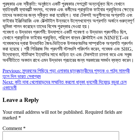
পুরষ্কার এবং স্বীকৃতি: অনুষ্ঠানে একটি পুরষ্কার সেগমেন্ট অন্তর্ভুক্ত ছিল যেখানে
ব্যতিক্রমী ফ্যাকাল্টি সদস্য, গবেষক এবং কর্মীদের প্রাকৃতিক ফাইবার প্রযুক্তির ক্ষেত্রে
তাদের অবদানের জন্য স্বীকৃত করা হয়েছিল। যারা টেকসই অনুশীলনের অগ্রগতি এবং
ফাইবার ইঞ্জিনিয়ারিং এবং টেক্সটাইল উন্নয়নে উল্লেখযোগ্য অগ্রগতি অর্জনে গুরুত্বপূর্ণ
ভূমিকা পালন করেছেন তাদের বিশেষ পুরস্কার দেওয়া হয়।
গবেষণা ও উদ্ভাবন প্রদর্শনী: উদযাপনে একটি গবেষণা ও উদ্ভাবন প্রদর্শনীও ছিল,
যেখানে প্রাকৃতিক ফাইবার প্রযুক্তি, পরিবেশ বান্ধব টেক্সটাইল এবং NINFET-এর
গবেষকদের দ্বারা উদ্ভাবিত জৈব-ভিত্তিক উপকরণগুলির সাম্প্রতিক অগ্রগতি প্রদর্শন
করা হয়েছে। শ্রী গিরিরাজ সিং প্রদর্শনী স্টলগুলি পরিদর্শন করেন, গবেষক এবং SHG,
উদ্যোক্তা, স্টার্টআপ ইত্যাদির সাথে জড়িত হন এবং টেকসইতা চালনা করে এবং সবুজ
অর্থনীতিতে অবদান রাখে এমন উদ্ভাবন প্রচারের জন্য সরকারের সমর্থন ব্যক্ত করেন।
Post
Previous:
সুন্দরবনের পিছিয়ে পড়া এলাকার ছাত্রছাত্রীদের পুস্তক ও পাঠ্য সামগ্রী
তুলে দিল ভারত সেবাশ্রম
navigation
Next:
কৃতি দাবা খেলোয়াড়দের সম্মানিত করলো ধানুকা ধুনসেরী দিব্যেন্দু বড়ুয়া চেস
একাডেমী
Leave a Reply
Your email address will not be published.
Required fields are
marked
*
Comment
*