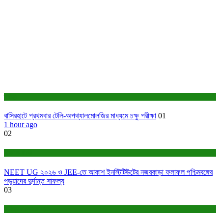
স্বাস্থ্য
বাসিরহাটে প্রথমবার টেলি-অপথ্যালমোলজির মাধ্যমে চক্ষু পরীক্ষা
01
1 hour ago
02
শিক্ষা ও চাকরি
NEET UG ২০২৬ ও JEE-তে আকাশ ইনস্টিটিউটের নজরকাড়া ফলাফল পশ্চিমবঙ্গের
পড়ুয়াদের দুর্দান্ত সাফল্য
03
বাণিজ্য ও শেয়ারবাজার