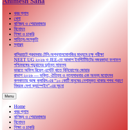
Animesh Saha
খবর প্লাস
খেলা
বাণিজ্য ও শেয়ারবাজার
বিনোদন
শিক্ষা ও চাকরি
সাহিত্য-সংস্কৃতি
স্বাস্থ্য
বাসিরহাটে প্রথমবার টেলি-অপথ্যালমোলজির মাধ্যমে চক্ষু পরীক্ষা
NEET UG ২০২৬ ও JEE-তে আকাশ ইনস্টিটিউটের নজরকাড়া ফলাফল
পশ্চিমবঙ্গের পড়ুয়াদের দুর্দান্ত সাফল্য
ভারতে অফিস রিয়েল এস্টেট খাতে বিনিয়োগের জোয়ার
রাভাশ ২০২৬ — ভক্তি, ঐতিহ্য ও নৃত্যসাধনার এক অনন্য মহোৎসব
কলকাতায় ব্রহ্ম কুমারিস-এর “১০ কোটি মানুষের নেশামুক্ত থাকার শপথ গ্রহণ
বিষয়ক মেগা ক্যাম্পেইন”-এর সূচনা
Menu
Home
খবর প্লাস
বাণিজ্য ও শেয়ারবাজার
বিনোদন
শিক্ষা ও চাকরি