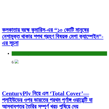
কলকাতায় ব্রহ্ম কুমারিস-এর “১০ কোটি মানুষের
নেশামুক্ত থাকার শপথ গ্রহণ বিষয়ক মেগা ক্যাম্পেইন”-
এর সূচনা
সাহিত্য-সংস্কৃতি
6
CenturyPly নিয়ে এল ‘Total Cover’—
প্লাইউডের ওপর ভারতের প্রথম পূর্ণাঙ্গ ওয়ারেন্টি যা
আসবাবপত্র তৈরির সম্পূর্ণ খরচ পুষিয়ে দেয়