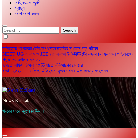
সাহিত্য-সংস্কৃতি
স্বাস্থ্য
যোগাযোগ করুন
Search
for:
বাসিরহাটে প্রথমবার টেলি-অপথ্যালমোলজির মাধ্যমে চক্ষু পরীক্ষা
NEET UG ২০২৬ ও JEE-তে আকাশ ইনস্টিটিউটের নজরকাড়া ফলাফল পশ্চিমবঙ্গের
পড়ুয়াদের দুর্দান্ত সাফল্য
ভারতে অফিস রিয়েল এস্টেট খাতে বিনিয়োগের জোয়ার
রাভাশ ২০২৬ — ভক্তি, ঐতিহ্য ও নৃত্যসাধনার এক অনন্য মহোৎসব
News Kolkata
খবরের সাথে স্বপ্নের উড়ান