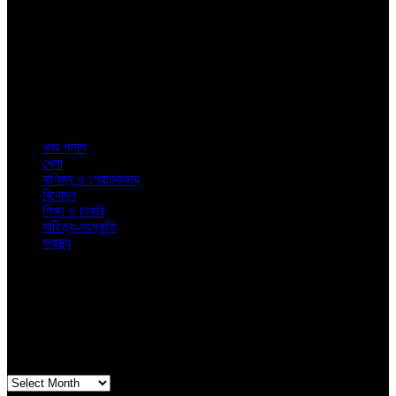
Us
শিক্ষা থেকে স্বাস্থ্য ও বিনোদন এবং সাহিত্য থেকে শেয়ারবাজার। জীবনের প্রতিদিনের
রোজনামচা নিয়ে খবরের বিশ্লেষণে নিউজ কলকাতা
Top
Categories
খবর প্লাস
খেলা
বাণিজ্য ও শেয়ারবাজার
বিনোদন
শিক্ষা ও চাকরি
সাহিত্য-সংস্কৃতি
স্বাস্থ্য
© 2023. News Kolkata. All Rights Reserved.
Latest
Posts
Archives