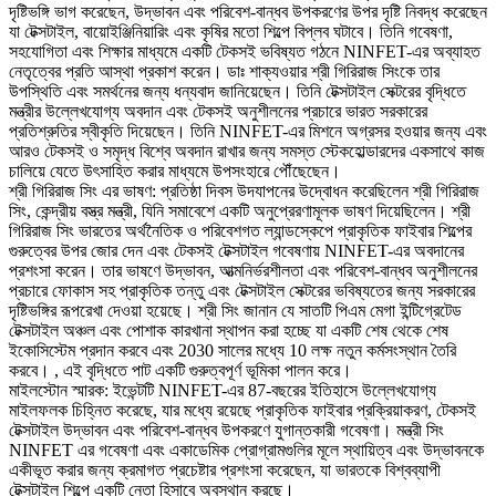
দৃষ্টিভঙ্গি ভাগ করেছেন, উদ্ভাবন এবং পরিবেশ-বান্ধব উপকরণের উপর দৃষ্টি নিবদ্ধ করেছেন
যা টেক্সটাইল, বায়োইঞ্জিনিয়ারিং এবং কৃষির মতো শিল্পে বিপ্লব ঘটাবে। তিনি গবেষণা,
সহযোগিতা এবং শিক্ষার মাধ্যমে একটি টেকসই ভবিষ্যত গঠনে NINFET-এর অব্যাহত
নেতৃত্বের প্রতি আস্থা প্রকাশ করেন। ডাঃ শাক্যওয়ার শ্রী গিরিরাজ সিংকে তার
উপস্থিতি এবং সমর্থনের জন্য ধন্যবাদ জানিয়েছেন। তিনি টেক্সটাইল সেক্টরের বৃদ্ধিতে
মন্ত্রীর উল্লেখযোগ্য অবদান এবং টেকসই অনুশীলনের প্রচারে ভারত সরকারের
প্রতিশ্রুতির স্বীকৃতি দিয়েছেন। তিনি NINFET-এর মিশনে অগ্রসর হওয়ার জন্য এবং
আরও টেকসই ও সমৃদ্ধ বিশ্বে অবদান রাখার জন্য সমস্ত স্টেকহোল্ডারদের একসাথে কাজ
চালিয়ে যেতে উৎসাহিত করার মাধ্যমে উপসংহারে পৌঁছেছেন।
শ্রী গিরিরাজ সিং এর ভাষণ: প্রতিষ্ঠা দিবস উদযাপনের উদ্বোধন করেছিলেন শ্রী গিরিরাজ
সিং, কেন্দ্রীয় বস্ত্র মন্ত্রী, যিনি সমাবেশে একটি অনুপ্রেরণামূলক ভাষণ দিয়েছিলেন। শ্রী
গিরিরাজ সিং ভারতের অর্থনৈতিক ও পরিবেশগত ল্যান্ডস্কেপে প্রাকৃতিক ফাইবার শিল্পের
গুরুত্বের উপর জোর দেন এবং টেকসই টেক্সটাইল গবেষণায় NINFET-এর অবদানের
প্রশংসা করেন। তার ভাষণে উদ্ভাবন, আত্মনির্ভরশীলতা এবং পরিবেশ-বান্ধব অনুশীলনের
প্রচারে ফোকাস সহ প্রাকৃতিক তন্তু এবং টেক্সটাইল সেক্টরের ভবিষ্যতের জন্য সরকারের
দৃষ্টিভঙ্গির রূপরেখা দেওয়া হয়েছে। শ্রী সিং জানান যে সাতটি পিএম মেগা ইন্টিগ্রেটেড
টেক্সটাইল অঞ্চল এবং পোশাক কারখানা স্থাপন করা হচ্ছে যা একটি শেষ থেকে শেষ
ইকোসিস্টেম প্রদান করবে এবং 2030 সালের মধ্যে 10 লক্ষ নতুন কর্মসংস্থান তৈরি
করবে। , এই বৃদ্ধিতে পাট একটি গুরুত্বপূর্ণ ভূমিকা পালন করে।
মাইলস্টোন স্মারক: ইভেন্টটি NINFET-এর 87-বছরের ইতিহাসে উল্লেখযোগ্য
মাইলফলক চিহ্নিত করেছে, যার মধ্যে রয়েছে প্রাকৃতিক ফাইবার প্রক্রিয়াকরণ, টেকসই
টেক্সটাইল উদ্ভাবন এবং পরিবেশ-বান্ধব উপকরণে যুগান্তকারী গবেষণা। মন্ত্রী সিং
NINFET এর গবেষণা এবং একাডেমিক প্রোগ্রামগুলির মূলে স্থায়িত্ব এবং উদ্ভাবনকে
একীভূত করার জন্য ক্রমাগত প্রচেষ্টার প্রশংসা করেছেন, যা ভারতকে বিশ্বব্যাপী
টেক্সটাইল শিল্পে একটি নেতা হিসাবে অবস্থান করছে।