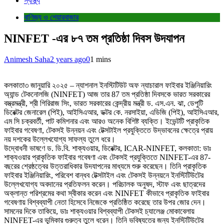
স্বাস্থ্য
বাণিজ্য ও শেয়ারবাজার
NINFET -এর ৮৭ তম প্রতিষ্ঠা দিবস উদযাপন
Animesh Saha
2 years ago
0
1 mins
কলকাতা৩ জানুয়ারি ২০২৫ – ন্যাশনাল ইনস্টিটিউট অফ ন্যাচারাল ফাইবার ইঞ্জিনিয়ারিং
অ্যান্ড টেকনোলজি (NINFET) আজ তার 87 তম প্রতিষ্ঠা দিবসকে ভারত সরকারের
বস্ত্রমন্ত্রী, শ্রী গিরিরাজ সিং, ভারত সরকারের কেন্দ্রীয় মন্ত্রী ড. এস.এন. ঝা, ডেপুটি
ডিরেক্টর জেনারেল (পিই), আইসিএআর, ডক্টর কে. নরসাইয়া, এডিজি (পিই), আইসিএআর,
এম সি চক্রবর্তী, পাট কমিশনার এবং আরও অনেক বিশিষ্ট ব্যক্তি। ইভেন্টটি প্রাকৃতিক
ফাইবার গবেষণা, টেকসই উন্নয়ন এবং টেক্সটাইল প্রযুক্তিতে উদ্ভাবনের ক্ষেত্রে প্রায়
নয় দশকের উল্লেখযোগ্য সাফল্য তুলে ধরে।
উদ্বোধনী ভাষণে ড. ডি.বি. শাক্যওয়ার, ডিরেক্টর, ICAR-NINFET, কলকাতা: ডাঃ
শাক্যওয়ার প্রাকৃতিক ফাইবার গবেষণা এবং টেকসই প্রযুক্তিতে NINFET-এর 87-
বছরের শ্রেষ্ঠত্বের উত্তরাধিকার উদযাপনের মাধ্যমে শুরু করেছেন। তিনি প্রাকৃতিক
ফাইবার ইঞ্জিনিয়ারিং, পরিবেশ বান্ধব টেক্সটাইল এবং টেকসই উন্নয়নে ইনস্টিটিউটের
উল্লেখযোগ্য অবদানের প্রতিফলন করেন। পরিচালক অনুষদ, স্টাফ এবং ছাত্রদের
অক্লান্ত পরিশ্রমের কথা স্বীকার করেন এবং NINFET কীভাবে প্রাকৃতিক ফাইবার
গবেষণায় বিশ্বব্যাপী নেতা হিসেবে নিজেকে প্রতিষ্ঠিত করেছে তার উপর জোর দেন।
সামনের দিকে তাকিয়ে, ডাঃ শাক্যওয়ার বিশ্বব্যাপী টেকসই চ্যালেঞ্জ মোকাবেলায়
NINFET-এর ভূমিকার গুরুত্ব তুলে ধরেন। তিনি ভবিষ্যতের জন্য ইনস্টিটিউটের