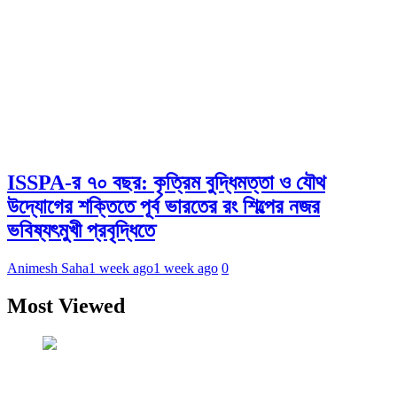
ISSPA-র ৭০ বছর: কৃত্রিম বুদ্ধিমত্তা ও যৌথ
উদ্যোগের শক্তিতে পূর্ব ভারতের রং শিল্পের নজর
ভবিষ্যৎমুখী প্রবৃদ্ধিতে
Animesh Saha
1 week ago
1 week ago
0
Most Viewed