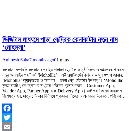
ডিজিটাল মাধ্যমে পাড়া-কেন্দ্রিক কেনাকাটার নতুন নাম
‘মোহল্লা’
Animesh Saha
7 months ago
0
1 mins
কলকাতা:সম্প্রতি কলকাতার প্রাইড প্লাজা হোটেলে আনুষ্ঠানিকভাবে আত্মপ্রকাশ করল
নতুন অনলাইন প্ল্যাটফর্ম ‘Mohollla’। এই প্ল্যাটফর্মের কর্ণধার অর্জুন গুপ্তা জানান,
‘Mohollla’ অ্যান্ড্রয়েড ও অ্যাপল—উভয় প্লে-স্টোরেই উপলব্ধ। ‘Mohollla’
মূলত চারটি পৃথক অ্যাপের মাধ্যমে পরিষেবা প্রদান করবে—Customer App,
Vendor App, Partner App এবং Delivery App। এই প্ল্যাটফর্মের অন্যতম
বিশেষত্ব হল, মাত্র ১ টাকার বিনিময়ে গ্রাহকরা নিজেদের এলাকার বিক্রেতা, পরিষেবা…
Facebook
Twitter