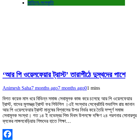
সাহিত্য-সংস্কৃতি
‘আর পি ওয়েলফেয়ার ট্রাস্ট’ তারাপীঠে দুস্থদের পাশে
Animesh Saha
7 months ago
7 months ago
0
1 mins
বিগত কয়েক মাস ধরে বিভিন্ন সমাজ সেবামূলক কাজ করে চলেছে আর পি ওয়েলফেয়ার
ট্রাস্ট, যাদের মূলমন্ত্র ট্রাস্ট ফর পিউপিল ।এই সংস্থার সেক্রেটারি শুভাশিস রায় জানান
আর পি ওয়েলফেয়ার ট্রাস্ট মানুষের বিশ্বাসের উপর নির্ভর করে তৈরি সম্পূর্ণ সমাজ
সেবামূলক সংস্থা। গত ১৪ ই নভেম্বর শিশু দিবস উপলক্ষে দক্ষিণ ২৪ পরগনার সোনারপুর
ব্লকের লাঙ্গলবেড়িয়ায় শিশুদের হাতে শিক্ষা…