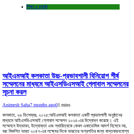
শিক্ষা ও চাকরি
আইএমআই কলকাতা উচ্চ-প্রভাবশালী বিনিয়োগ শীর্ষ
সম্মেলনের মাধ্যমে আইএসডিএসআই গ্লোবাল সম্মেলনের
সূচনা করল
Animesh Saha
7 months ago
0
1 mins
কলকাতা, ২৬ ডিসেম্বর, ২০২৫:আইএমআই কলকাতা একটি প্রভাবশালী অনুষ্ঠানের
মাধ্যমে আইএসডিএসআই গ্লোবাল সম্মেলন ২০২৫-এর উদ্বোধন করেছে। এই
সম্মেলনে উদ্ভাবন, উদ্যোক্তা এবং স্থায়িত্বকে কেবল একাডেমিক আদর্শ হিসেবে নয়,
বরং বিকশিত ভারত ২০৪৭-এর লক্ষ্যের দিকে ভারতের অগ্রগতির জন্য বাস্তবায়নযোগ্য