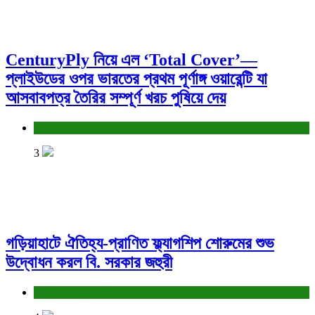
CenturyPly নিয়ে এল ‘Total Cover’—
প্লাইউডের ওপর ভারতের প্রথম পূর্ণাঙ্গ ওয়ারেন্টি যা
আসবাবপত্র তৈরির সম্পূর্ণ খরচ পুষিয়ে দেয়
বাণিজ্য ও শেয়ারবাজার
3
গড়িয়াহাটে ঐতিহ্য-প্রাণিত ফ্ল্যাগশিপ শোরুমের শুভ
উদ্বোধন করল বি. সরকার জহুরী
বাণিজ্য ও শেয়ারবাজার