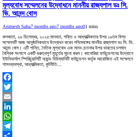
মূল্যবোধ সম্মেলনের উদ্বোধনে মাননীয় রাজ্যপাল ডঃ সি.
ভি. আনন্দ বোস
Animesh Saha
7 months ago
7 months ago
0
1 mins
কলকাতা, ২৬ ডিসেম্বর, ২০২৫:মানবতা, শক্তি ও আধ্যাত্মিকতার উপর ১৬তম বিশ্ব
সম্মেলনটি আজ আনুষ্ঠানিকভাবে উদ্বোধন করেন পশ্চিমবঙ্গের মাননীয় রাজ্যপাল ডঃ সি. ভি.
আনন্দ বোস। এটি শান্তি, নৈতিক মূল্যবোধ এবং মানব চেতনার উপর ভারতের চলমান
বৈশ্বিক সংলাপে একটি গুরুত্বপূর্ণ মুহূর্তের সূচনা করল। কানোরিয়া ফাউন্ডেশনের উদ্যোগে
ইউনিভার্সাল স্পিরিচুয়ালিটি অ্যান্ড হিউম্যানিটি ফাউন্ডেশন কর্তৃক আয়োজিত এই সম্মেলনে
শাসনব্যবস্থা, আধ্যাত্মিকতা, কূটনীতি…
Facebook
Twitter
Email
LinkedIn
WhatsApp
Telegram