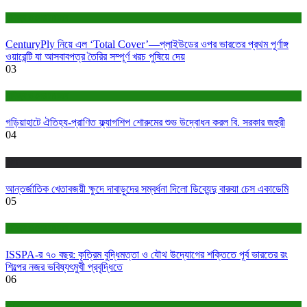
বাণিজ্য ও শেয়ারবাজার
CenturyPly নিয়ে এল ‘Total Cover’—প্লাইউডের ওপর ভারতের প্রথম পূর্ণাঙ্গ
ওয়ারেন্টি যা আসবাবপত্র তৈরির সম্পূর্ণ খরচ পুষিয়ে দেয়
03
বাণিজ্য ও শেয়ারবাজার
গড়িয়াহাটে ঐতিহ্য-প্রাণিত ফ্ল্যাগশিপ শোরুমের শুভ উদ্বোধন করল বি. সরকার জহুরী
04
খেলা
আন্তর্জাতিক খেতাবজয়ী ক্ষুদে দাবাড়ুদের সম্বর্ধনা দিলো ডিব্যেন্দু বারুয়া চেস একাডেমি
05
বাণিজ্য ও শেয়ারবাজার
ISSPA-র ৭০ বছর: কৃত্রিম বুদ্ধিমত্তা ও যৌথ উদ্যোগের শক্তিতে পূর্ব ভারতের রং
শিল্পের নজর ভবিষ্যৎমুখী প্রবৃদ্ধিতে
06
স্বাস্থ্য