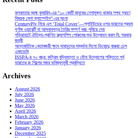
কলকাতায় ব্রহ্ম কুমারিস-এর “১০ কোটি মানুষের নেশামুক্ত থাকার শপথ গ্রহণ
বিষয়ক মেগা ক্যাম্পেইন”-এর সূচনা
CenturyPly নিয়ে এল ‘Total Cover’—প্লাইউডের ওপর ভারতের প্রথম
পূর্ণাঙ্গ ওয়ারেন্টি যা আসবাবপত্র তৈরির সম্পূর্ণ খরচ পুষিয়ে দেয়
গড়িয়াহাটে ঐতিহ্য-প্রাণিত ফ্ল্যাগশিপ শোরুমের শুভ উদ্বোধন করল বি. সরকার
জহুরী
আন্তর্জাতিক খেতাবজয়ী ক্ষুদে দাবাড়ুদের সম্বর্ধনা দিলো ডিব্যেন্দু বারুয়া চেস
একাডেমি
ISSPA-র ৭০ বছর: কৃত্রিম বুদ্ধিমত্তা ও যৌথ উদ্যোগের শক্তিতে পূর্ব
ভারতের রং শিল্পের নজর ভবিষ্যৎমুখী প্রবৃদ্ধিতে
Archives
August 2026
July 2026
June 2026
May 2026
April 2026
March 2026
February 2026
January 2026
December 2025