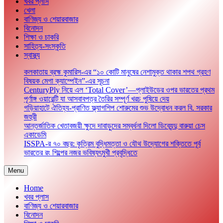
খবর প্লাস
খেলা
বাণিজ্য ও শেয়ারবাজার
বিনোদন
শিক্ষা ও চাকরি
সাহিত্য-সংস্কৃতি
স্বাস্থ্য
কলকাতায় ব্রহ্ম কুমারিস-এর “১০ কোটি মানুষের নেশামুক্ত থাকার শপথ গ্রহণ
বিষয়ক মেগা ক্যাম্পেইন”-এর সূচনা
CenturyPly নিয়ে এল ‘Total Cover’—প্লাইউডের ওপর ভারতের প্রথম
পূর্ণাঙ্গ ওয়ারেন্টি যা আসবাবপত্র তৈরির সম্পূর্ণ খরচ পুষিয়ে দেয়
গড়িয়াহাটে ঐতিহ্য-প্রাণিত ফ্ল্যাগশিপ শোরুমের শুভ উদ্বোধন করল বি. সরকার
জহুরী
আন্তর্জাতিক খেতাবজয়ী ক্ষুদে দাবাড়ুদের সম্বর্ধনা দিলো ডিব্যেন্দু বারুয়া চেস
একাডেমি
ISSPA-র ৭০ বছর: কৃত্রিম বুদ্ধিমত্তা ও যৌথ উদ্যোগের শক্তিতে পূর্ব
ভারতের রং শিল্পের নজর ভবিষ্যৎমুখী প্রবৃদ্ধিতে
Menu
Home
খবর প্লাস
বাণিজ্য ও শেয়ারবাজার
বিনোদন