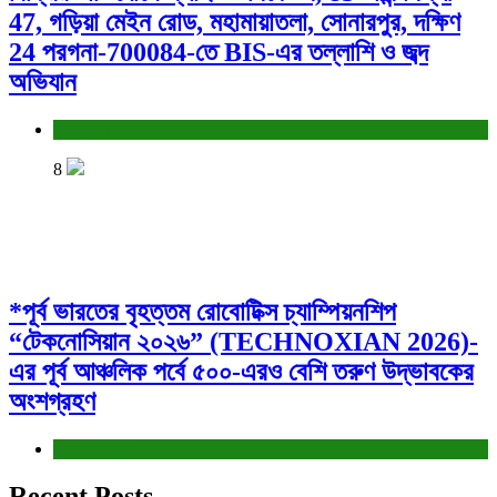
47, গড়িয়া মেইন রোড, মহামায়াতলা, সোনারপুর, দক্ষিণ
24 পরগনা-700084-তে BIS-এর তল্লাশি ও জব্দ
অভিযান
খবর প্লাস
8
*পূর্ব ভারতের বৃহত্তম রোবোটিক্স চ্যাম্পিয়নশিপ
“টেকনোসিয়ান ২০২৬” (TECHNOXIAN 2026)-
এর পূর্ব আঞ্চলিক পর্বে ৫০০-এরও বেশি তরুণ উদ্ভাবকের
অংশগ্রহণ
শিক্ষা ও চাকরি
Recent Posts