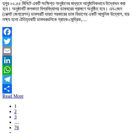
দুপুর ০২.৫৫ মিনিটে একটি সংক্ষিপ্ত অনুষ্ঠানের মাধ্যমে আনুষ্ঠানিকভাবে উদ্বোধন করা
হবে। অনুষ্ঠানটি কলকাতা বিশ্ববিদ্যালয় ডাকঘরের প্রাঙ্গণে অনুষ্ঠিত হবে। এন-জেন
(নেক্সট জেনারেশন) ডাকঘরটি ভারত সরকারের ডাক বিভাগের একটি আধুনিক উদ্যোগ, যার
লক্ষ্য হলো ঐতিহ্যবাহী ডাকঘরগুলিকে গ্রাহক-কেন্দ্রিক,…
Facebook
Twitter
Email
LinkedIn
WhatsApp
Telegram
Read More
Share
1
2
3
…
76