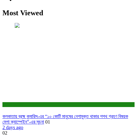
Most Viewed
সাহিত্য-সংস্কৃতি
কলকাতায় ব্রহ্ম কুমারিস-এর “১০ কোটি মানুষের নেশামুক্ত থাকার শপথ গ্রহণ বিষয়ক
মেগা ক্যাম্পেইন”-এর সূচনা
01
2 days ago
02