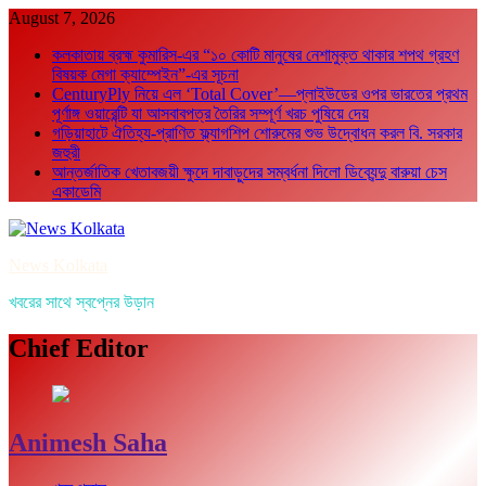
Skip
August 7, 2026
to
কলকাতায় ব্রহ্ম কুমারিস-এর “১০ কোটি মানুষের নেশামুক্ত থাকার শপথ গ্রহণ
content
বিষয়ক মেগা ক্যাম্পেইন”-এর সূচনা
CenturyPly নিয়ে এল ‘Total Cover’—প্লাইউডের ওপর ভারতের প্রথম
পূর্ণাঙ্গ ওয়ারেন্টি যা আসবাবপত্র তৈরির সম্পূর্ণ খরচ পুষিয়ে দেয়
গড়িয়াহাটে ঐতিহ্য-প্রাণিত ফ্ল্যাগশিপ শোরুমের শুভ উদ্বোধন করল বি. সরকার
জহুরী
আন্তর্জাতিক খেতাবজয়ী ক্ষুদে দাবাড়ুদের সম্বর্ধনা দিলো ডিব্যেন্দু বারুয়া চেস
একাডেমি
News Kolkata
খবরের সাথে স্বপ্নের উড়ান
Chief Editor
Animesh Saha