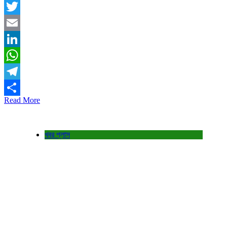
Facebook
Twitter
Email
LinkedIn
WhatsApp
Telegram
Read More
Share
খবর প্লাস