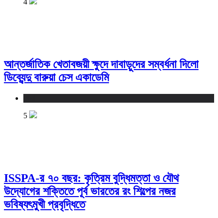
4
আন্তর্জাতিক খেতাবজয়ী ক্ষুদে দাবাড়ুদের সম্বর্ধনা দিলো
ডিব্যেন্দু বারুয়া চেস একাডেমি
খেলা
5
ISSPA-র ৭০ বছর: কৃত্রিম বুদ্ধিমত্তা ও যৌথ
উদ্যোগের শক্তিতে পূর্ব ভারতের রং শিল্পের নজর
ভবিষ্যৎমুখী প্রবৃদ্ধিতে