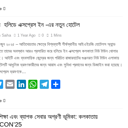
e
় হলিডে এক্সপ্রেস ইন -এর নতুন হোটেল
h Saha
1 Year Ago
0
1 Mins
ুন ২০২৫ – আতিথেয়তার ক্ষেত্রে বিশ্বব্যাপী শীর্ষস্থানীয় আইএইচজি হোটেলস অ্যান্ড
ারতে তাদের অবস্থান আরও প্রসারিত করে হলিডে ইন এক্সপ্রেস কলকাতা নিউ টাউন খোলার
ে। আইটি এবং ব্যবসায়িক কেন্দ্রের জন্য পরিচিত রাজারহাটের গুঞ্জনরত নিউ টাউন এলাকায়
টেলটি আধুনিক ভ্রমণকারীদের জন্য আরাম এবং সুবিধা প্রদানের জন্য ডিজাইন করা হয়েছে।
্সপ্রেস ভ্রমণকে…
acebook
Twitter
Email
LinkedIn
WhatsApp
Telegram
Share
e
শিক্ষা এবং ব্যাপক সেবার অগ্রণী ভূমিকা: কলকাতায়
CON’25