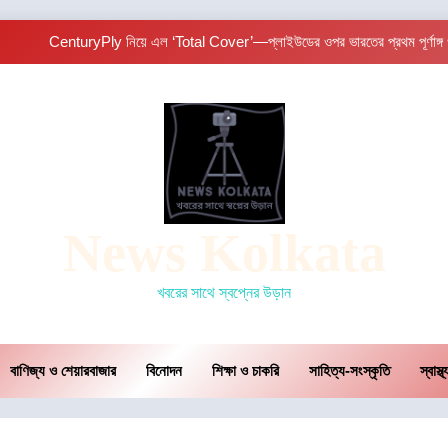
CenturyPly নিয়ে এল ‘Total Cover’—প্লাইউডের ওপর ভারতের প্রথম পূর্ণাঙ্গ ওয়ারে
গড়িয়াহাটে ঐতিহ্য-প্রাণিত 
আন্তর্জাতিক খেতাবজয়ী ক্ষুদে দ
কলকাতায় ব্রহ্ম কুমারিস-এর “১০ কোটি মানুষের নেশামুক্ত 
CenturyPly নিয়ে এল ‘Total Cover’—প্লাইউডের ওপর ভারতের প্রথম পূর্ণাঙ্গ ওয়ারে
News Kolkata
গড়িয়াহাটে ঐতিহ্য-প্রাণিত 
খবরের সাথে স্বপ্নের উড়ান
আন্তর্জাতিক খেতাবজয়ী ক্ষুদে দ
বাণিজ্য ও শেয়ারবাজার
বিনোদন
শিক্ষা ও চাকরি
সাহিত্য-সংস্কৃতি
স্বাস্থ্