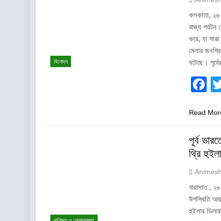
কলকাতা, ২৬ জ
রাজ্য পর্যটন
করে, যা সারা
মেলার জনপ্রি
বিনোদন
ঘটেছে। পূর্বে
F
Read Mor
পূর্ব ভা
থ্রি হুইল
Animes
বারাসাত , ২৬ জ
উপস্থিতি আরও
হুইলার ডিলার
বাণিজ্য ও শেয়ারবাজার