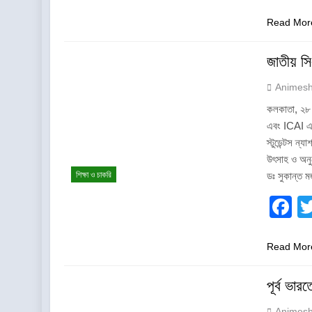
Read Mor
জাতীয় স
Animes
কলকাতা, ২৮ জু
এবং ICAI এর 
স্টুডেন্টস ন
উৎসাহ ও অনুপ্
শিক্ষা ও চাকরি
ডঃ সুকান্ত 
F
Read Mor
পূর্ব ভার
Animes