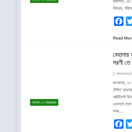
বারাসাত, ২৪
বিক্রয়, পরিষ
F
Read Mor
বেহালায
সরণী তে
Animes
কলকাতা, ২৭ 
টেবিল’ ধারণ
আউটলেট উদ্ব
বাণিজ্য ও শেয়ারবাজার
একসঙ্গে সেবা
লাঞ্চ…
F