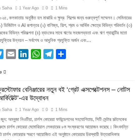
h Saha
1 Year Ago
0
1 Mins
৫, কলকাতায় অনুষ্ঠিত হল মাঝারি ও ক্ষুদ্র শিল্পের জন্য গুরুত্বপূর্ণ সম্মেলন। সেমিনারের
১) ডিজিটাল ও AI রূপান্তর (২) বাণিজ্য, শিল্প, শ্রম ও আর্থিক ক্ষেত্রে বিভিন্ন পরিবর্তন (৩)
ের বিভিন্ন পরিকল্পনা (৪) ব্যাংকের সাথে ঋণের সহজলভ্যতা এবং ঋণ গ্যারান্টির মতো
প্রযুক্তির উন্নয়ন – সর্বশেষ ও আধুনিক প্রযুক্তি অর্জন এবং…
acebook
Twitter
Email
LinkedIn
WhatsApp
Telegram
Share
e
ক্রিস্টোফার বেনিঞ্জারের নতুন বই ‘গ্রেট এক্সপেক্টেশনস – নোটস
আর্কিটেক্ট’-এর উদ্বোধন
h Saha
1 Year Ago
0
1 Mins
ন: অম্বুজা নিওটিয়া, চার্লস কোরেয়া ফাউন্ডেশনের সহযোগিতায়, সিটি সেন্টার সল্টলেকের
গল রুমে চার্লস কোরেয়া মেমোরিয়াল লেকচারের ৮ম সংস্করণের আয়োজন করেছে। কিংবদন্তি
ি চার্লস কোরেয়ার স্মরণে আয়োজিত এই অনুষ্ঠানে কোরেয়ার চিরস্থায়ী উত্তরাধিকার