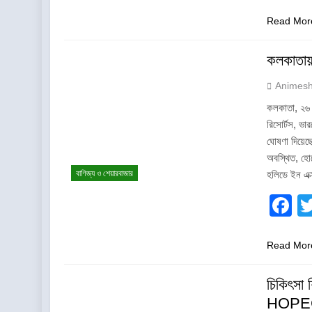
Read Mor
কলকাতায
Animes
কলকাতা, ২৬ জ
রিসোর্টস, ভ
ঘোষণা দিয়েছ
অবস্থিত, হো
বাণিজ্য ও শেয়ারবাজার
হলিডে ইন এক
F
Read Mor
চিকিৎসা 
HOPE