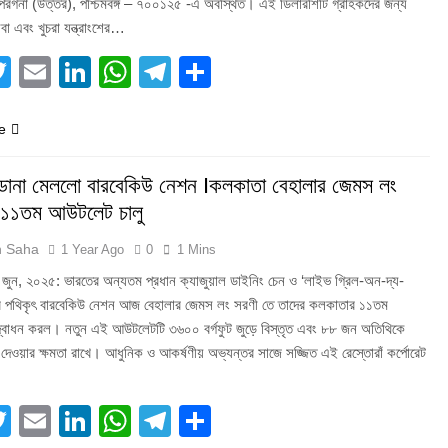
 পরগনা (উত্তর), পশ্চিমবঙ্গ – ৭০০১২৫ -এ অবস্থিত। এই ডিলারশিটি গ্রাহকদের জন্য
েবা এবং খুচরা যন্ত্রাংশের…
acebook
Twitter
Email
LinkedIn
WhatsApp
Telegram
Share
e
় ডানা মেললো বারবেকিউ নেশন Iকলকাতা বেহালার জেমস লং
 ১১তম আউটলেট চালু
h Saha
1 Year Ago
0
1 Mins
জুন, ২০২৫: ভারতের অন্যতম প্রধান ক্যাজুয়াল ডাইনিং চেন ও ‘লাইভ গ্রিল-অন-দ্য-
ার পথিকৃৎ বারবেকিউ নেশন আজ বেহালার জেমস লং সরণী তে তাদের কলকাতার ১১তম
োধন করল। নতুন এই আউটলেটটি ৩৬০০ বর্গফুট জুড়ে বিস্তৃত এবং ৮৮ জন অতিথিকে
 দেওয়ার ক্ষমতা রাখে। আধুনিক ও আকর্ষণীয় অভ্যন্তর সাজে সজ্জিত এই রেস্তোরাঁ কর্পোরেট
acebook
Twitter
Email
LinkedIn
WhatsApp
Telegram
Share