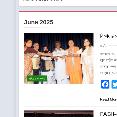
June 2025
বিশেষভাব
Animes
কলকাতা ৩০ শ
তারা সঠিক জ
এসেছে কলকাতা
সংস্থা। তাদে
সাহিত্য-সংস্কৃতি
F
Read Mor
FASII-এর