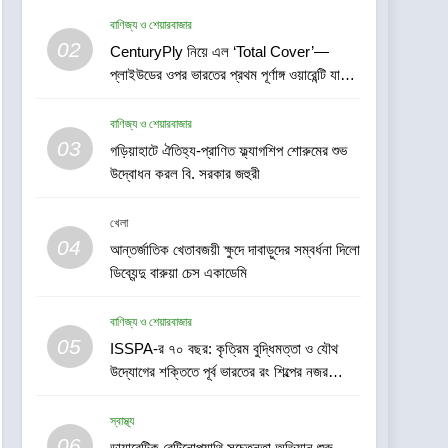
বাণিজ্য ও শেয়ারবাজার
5
02
CenturyPly নিয়ে এল ‘Total Cover’—
ISSPA-র ৭০ বছর: কৃত্রিম
প্লাইউডের ওপর ভারতের প্রথম পূর্ণাঙ্গ ওয়ারেন্টি যা
বুদ্ধিমত্তা ও যৌথ উদ্যোগের
আসবাবপত্র তৈরির সম্পূর্ণ খরচ পুষিয়ে দেয়
শক্তিতে পূর্ব ভারতের রং শিল্পের নজর
বাণিজ্য ও শেয়ারবাজার
বাণিজ্য ও শেয়ারবাজার
ভবিষ্যৎমুখী প্রবৃদ্ধিতে
03
গড়িয়াহাটে ঐতিহ্য-প্রাণিত ফ্ল্যাগশিপ শোরুমের শুভ
6
ডায়াবেটিক রেটিনোপ্যাথি সচেতনতা
উদ্বোধন করল বি. সরকার জহুরী
অভিযান শুরু করতে চলেছে শঙ্কর
জ্যোতি আই ইনস্টিটিউট
খেলা
স্বাস্থ্য
04
আন্তর্জাতিক খেতাবজয়ী ক্ষুদে দাবাড়ুদের সম্বর্ধনা দিলো
7
ডিব্যেন্দু বারুয়া চেস একাডেমি
জেনুইন নয় এমন আইএসআই
চিহ্নযুক্ত প্লাইউড বিক্রির
বাণিজ্য ও শেয়ারবাজার
অভিযোগে প্লাইউড নিকেতন, 83
খবর প্লাস
05
ISSPA-র ৭০ বছর: কৃত্রিম বুদ্ধিমত্তা ও যৌথ
আনন্দপল্লী 47, গড়িয়া মেইন রোড,
উদ্যোগের শক্তিতে পূর্ব ভারতের রং শিল্পের নজর
মহামায়াতলা, সোনারপুর, দক্ষিণ 24
8
ভবিষ্যৎমুখী প্রবৃদ্ধিতে
*পূর্ব ভারতের বৃহত্তম রোবোটিক্স
পরগনা-700084-তে BIS-এর
স্বাস্থ্য
চ্যাম্পিয়নশিপ “টেকনোসিয়ান ২০২৬”
তল্লাশি ও জব্দ অভিযান
06
(TECHNOXIAN 2026)-এর
ডায়াবেটিক রেটিনোপ্যাথি সচেতনতা অভিযান শুরু