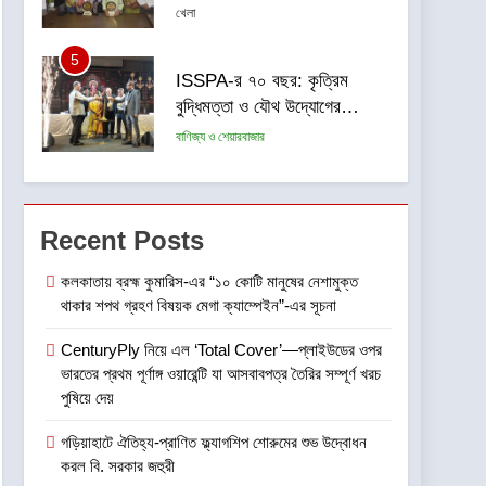
বারুয়া চেস একাডেমি
খেলা
5
ISSPA-র ৭০ বছর: কৃত্রিম
বুদ্ধিমত্তা ও যৌথ উদ্যোগের
শক্তিতে পূর্ব ভারতের রং শিল্পের নজর
বাণিজ্য ও শেয়ারবাজার
ভবিষ্যৎমুখী প্রবৃদ্ধিতে
6
ডায়াবেটিক রেটিনোপ্যাথি সচেতনতা
অভিযান শুরু করতে চলেছে শঙ্কর
Recent Posts
জ্যোতি আই ইনস্টিটিউট
স্বাস্থ্য
কলকাতায় ব্রহ্ম কুমারিস-এর “১০ কোটি মানুষের নেশামুক্ত
থাকার শপথ গ্রহণ বিষয়ক মেগা ক্যাম্পেইন”-এর সূচনা
7
জেনুইন নয় এমন আইএসআই
CenturyPly নিয়ে এল ‘Total Cover’—প্লাইউডের ওপর
চিহ্নযুক্ত প্লাইউড বিক্রির
ভারতের প্রথম পূর্ণাঙ্গ ওয়ারেন্টি যা আসবাবপত্র তৈরির সম্পূর্ণ খরচ
অভিযোগে প্লাইউড নিকেতন, 83
খবর প্লাস
পুষিয়ে দেয়
আনন্দপল্লী 47, গড়িয়া মেইন রোড,
মহামায়াতলা, সোনারপুর, দক্ষিণ 24
8
গড়িয়াহাটে ঐতিহ্য-প্রাণিত ফ্ল্যাগশিপ শোরুমের শুভ উদ্বোধন
*পূর্ব ভারতের বৃহত্তম রোবোটিক্স
পরগনা-700084-তে BIS-এর
করল বি. সরকার জহুরী
চ্যাম্পিয়নশিপ “টেকনোসিয়ান ২০২৬”
তল্লাশি ও জব্দ অভিযান