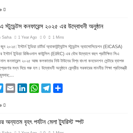
e
িএ স্টুডেন্টস কনফারেন্স ২০২৫ এর উদ্বোধনী অনুষ্ঠান
h Saha
1 Year Ago
0
1 Mins
ন ২০২৫: ইস্টার্ন ইন্ডিয়া চার্টার্ড অ্যাকাউন্ট্যান্টস স্টুডেন্টস অ্যাসোসিয়েশন (EICASA)
ইস্টার্ন ইন্ডিয়া রিজিওনাল কাউন্সিল (EIRC) এর যৌথ উদ্যোগে বহুল প্রতীক্ষিত সিএ
্যাশনাল কনফারেন্স ২০২৫ আজ কলকাতার নিউ টাউনের বিশ্ব বাংলা কনভেনশন সেন্টারে ব্যাপক
রেরণার মধ্য দিয়ে শুরু হল। উদ্বোধনী অনুষ্ঠানে কেন্দ্রীয় সরকারের মাননীয় শিক্ষা প্রতিমন্ত্রী
মজুমদার;…
acebook
Twitter
Email
LinkedIn
WhatsApp
Telegram
Share
e
তের অন্যতম বৃহৎ পর্যটন মেলা ট্যুরিস্ট স্পট
h Saha
1 Year Ago
0
1 Mins