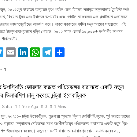
ুন, ২০২৫:পূর্ব ভারতের অন্যতম বৃহৎ পর্যটন মেলা হিসেবে সমাদৃত আনন্দবাজার ট্যুরিস্ট স্পট
 বোর্ড, বিখ্যাত ট্যুর এবং ট্রাভেল অপারেটর এবং হোটেল মালিকদের এক প্ল্যাটফর্মে একত্রিত
 দেশের ভ্রমণপ্রেমীদের আকর্ষণ করে। ভারত সরকারের পর্যটন মন্ত্রণালয়ের সহায়তায়, এই
য়তা উল্লেখযোগ্যভাবে বৃদ্ধি পেয়েছে, ২০২৫ সালে রেকর্ড ১০,০০০+ দর্শনার্থীর আগমন
র শীর্ষস্থানীয়…
acebook
Twitter
Email
LinkedIn
WhatsApp
Telegram
Share
e
রতে উপস্থিতি জোরদার করতে পশ্চিমবঙ্গের বারাসতে একটি নতুন
ার ডিলারশিপ চালু করেছে মন্ট্রা ইলেকট্রিক
h Saha
1 Year Ago
0
1 Mins
ুন, ২০২৫:– মন্ট্রা ইলেকট্রিক, মুরুগাপ্পা গ্রুপের ক্লিন মোবিলিটি ব্র্যান্ড, পূর্ব ভারতে তাদের
 বাড়াতে সেল্লাডেল মোটরসের সাথে অংশীদারিত্বে পশ্চিমবঙ্গের বারাসাতে একটি নতুন থ্রি-
শিপ উদ্বোধনের করেছে। নতুন শোরুমটি বারাসাত-ব্যারাকপুর রোড, ওয়ার্ড নম্বর ০৪,