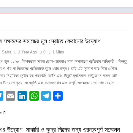
ে সক্ষমদের সমাজের মূল স্রোতে ফেরানোর উদ্যোগ
h Saha
1 Year Ago
0
1 Mins
ে জুন ২০২৫ :বিশেষভাবে সক্ষম ছেলে-মেয়েরাও নানা অসাধারণ প্রতিভার অধিকারী। কিন্তু
ায়গা পায় না নিজেদের প্রতিভাকে তুলে ধরার জন্য। তাই এই সুযোগ করে দিতে এগিয়ে
র নিহারিকা সেন্টার ফর পারফর্মিং আর্টস এবং ইভেন্ট ম্যানিয়াক ফাউন্ডেশন নামক দুটি
র উদ্যোগে নৃত্য, সংস্কৃতি এবং সমাজসেবার এক অপূর্ব মেলবন্ধন দেখা গেল বেহালা…
acebook
Twitter
Email
LinkedIn
WhatsApp
Telegram
Share
e
 উদ্যোগ মাঝারি ও ক্ষুদ্র শিল্পের জন্য গুরুত্বপূর্ণ সম্মেলন