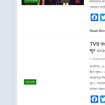
শিক্ষা ও চাকরি
উদযাপনের জন্
প্রখ্যাত অস্
F
Read Mor
TV9 বাং
জুন ২০২৫
Animes
কলকাতা, ২৯ জ
ছিল প্রায় ৮ 
দুঃস্বপ্নের
খবর প্লাস
জুন। অন্ধকা
ততক্ষন মার
F