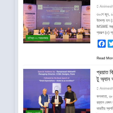
Animes
৩০শে জুন, ২০২
উদ্দেশ্য হল (
MSME মন্ত্রক
প্রকল্প (৫) 
বাণিজ্য ও শেয়ারবাজার
F
Read Mor
প্রয়াত 
টু অ্যান 
Animes
কলকাতা, ২৮ জু
রয়্যাল বেঙ্
ভারতীয় স্থপত