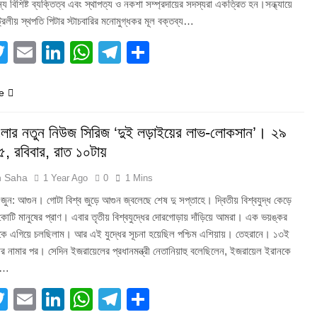
য বিশিষ্ট ব্যক্তিত্ব এবং স্থাপত্য ও নকশা সম্প্রদায়ের সদস্যরা একত্রিত হন।সন্ধ্যায়ে
ট্রেলীয় স্থপতি পিটার স্টাচবারির মনোমুগ্ধকর মূল বক্তব্য…
acebook
Twitter
Email
LinkedIn
WhatsApp
Telegram
Share
e
লার নতুন নিউজ সিরিজ ‘দুই লড়াইয়ের লাভ-লোকসান’। ২৯
, রবিবার, রাত ১০টায়
h Saha
1 Year Ago
0
1 Mins
ুন: আগুন। গোটা বিশ্ব জুড়ে আগুন জ্বলেছে শেষ দু সপ্তাহে। দ্বিতীয় বিশ্বযুদ্ধ কেড়ে
কোটি মানুষের প্রাণ। এবার তৃতীয় বিশ্বযুদ্ধের দোরগোড়ায় দাঁড়িয়ে আমরা। এক ভয়ঙ্কর
 দিকে এগিয়ে চলছিলাম। আর এই যুদ্ধের সূচনা হয়েছিল পশ্চিম এশিয়ায়। তেহরানে। ১৩ই
র নামার পর। সেদিন ইজরায়েলের প্রধানমন্ত্রী নেতানিয়াহু বলেছিলেন, ইজরায়েল ইরানকে
বে…
acebook
Twitter
Email
LinkedIn
WhatsApp
Telegram
Share