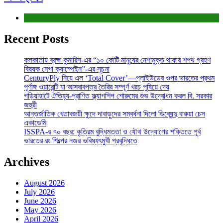
শিক্ষা ও চাকরি
Recent Posts
কলকাতায় ব্রহ্ম কুমারিস-এর “১০ কোটি মানুষের নেশামুক্ত থাকার শপথ গ্রহণ
বিষয়ক মেগা ক্যাম্পেইন”-এর সূচনা
CenturyPly নিয়ে এল ‘Total Cover’—প্লাইউডের ওপর ভারতের প্রথম
পূর্ণাঙ্গ ওয়ারেন্টি যা আসবাবপত্র তৈরির সম্পূর্ণ খরচ পুষিয়ে দেয়
গড়িয়াহাটে ঐতিহ্য-প্রাণিত ফ্ল্যাগশিপ শোরুমের শুভ উদ্বোধন করল বি. সরকার
জহুরী
আন্তর্জাতিক খেতাবজয়ী ক্ষুদে দাবাড়ুদের সম্বর্ধনা দিলো ডিব্যেন্দু বারুয়া চেস
একাডেমি
ISSPA-র ৭০ বছর: কৃত্রিম বুদ্ধিমত্তা ও যৌথ উদ্যোগের শক্তিতে পূর্ব
ভারতের রং শিল্পের নজর ভবিষ্যৎমুখী প্রবৃদ্ধিতে
Archives
August 2026
July 2026
June 2026
May 2026
April 2026