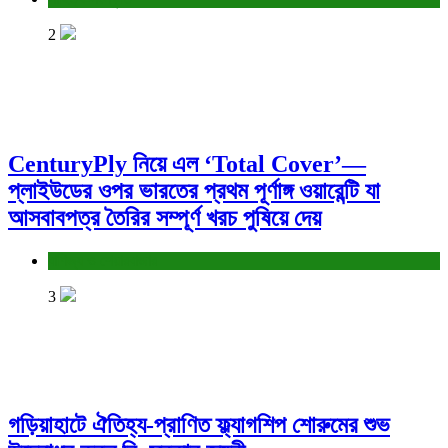
2
CenturyPly নিয়ে এল ‘Total Cover’—
প্লাইউডের ওপর ভারতের প্রথম পূর্ণাঙ্গ ওয়ারেন্টি যা
আসবাবপত্র তৈরির সম্পূর্ণ খরচ পুষিয়ে দেয়
বাণিজ্য ও শেয়ারবাজার
3
গড়িয়াহাটে ঐতিহ্য-প্রাণিত ফ্ল্যাগশিপ শোরুমের শুভ