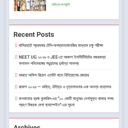
বিষয়ক মেগা ক্যাম্পেইন”-এর সূচনা
সাহিত্য-সংস্কৃতি
6
CenturyPly নিয়ে এল ‘Total
Recent Posts
Cover’—প্লাইউডের ওপর ভারতের
প্রথম পূর্ণাঙ্গ ওয়ারেন্টি যা আসবাবপত্র
বাণিজ্য ও শেয়ারবাজার
বাসিরহাটে প্রথমবার টেলি-অপথ্যালমোলজির মাধ্যমে চক্ষু পরীক্ষা
তৈরির সম্পূর্ণ খরচ পুষিয়ে দেয়
NEET UG ২০২৬ ও JEE-তে আকাশ ইনস্টিটিউটের নজরকাড়া
7
ফলাফল পশ্চিমবঙ্গের পড়ুয়াদের দুর্দান্ত সাফল্য
গড়িয়াহাটে ঐতিহ্য-প্রাণিত ফ্ল্যাগশিপ
শোরুমের শুভ উদ্বোধন করল বি. সরকার
ভারতে অফিস রিয়েল এস্টেট খাতে বিনিয়োগের জোয়ার
জহুরী
বাণিজ্য ও শেয়ারবাজার
রাভাশ ২০২৬ — ভক্তি, ঐতিহ্য ও নৃত্যসাধনার এক অনন্য মহোৎসব
8
কলকাতায় ব্রহ্ম কুমারিস-এর “১০ কোটি মানুষের নেশামুক্ত থাকার শপথ
আন্তর্জাতিক খেতাবজয়ী ক্ষুদে দাবাড়ুদের
গ্রহণ বিষয়ক মেগা ক্যাম্পেইন”-এর সূচনা
সম্বর্ধনা দিলো ডিব্যেন্দু বারুয়া চেস
একাডেমি
খেলা
Archives