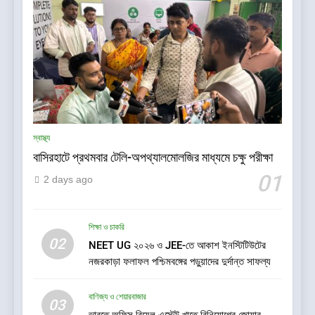
স্বাস্থ্য
বাসিরহাটে প্রথমবার টেলি-অপথ্যালমোলজির মাধ্যমে চক্ষু পরীক্ষা
5
কলকাতায় ব্রহ্ম কুমারিস-এর “১০ কোটি
01
2 days ago
মানুষের নেশামুক্ত থাকার শপথ গ্রহণ
বিষয়ক মেগা ক্যাম্পেইন”-এর সূচনা
সাহিত্য-সংস্কৃতি
শিক্ষা ও চাকরি
02
NEET UG ২০২৬ ও JEE-তে আকাশ ইনস্টিটিউটের
6
নজরকাড়া ফলাফল পশ্চিমবঙ্গের পড়ুয়াদের দুর্দান্ত সাফল্য
CenturyPly নিয়ে এল ‘Total
Cover’—প্লাইউডের ওপর ভারতের
বাণিজ্য ও শেয়ারবাজার
প্রথম পূর্ণাঙ্গ ওয়ারেন্টি যা আসবাবপত্র
03
বাণিজ্য ও শেয়ারবাজার