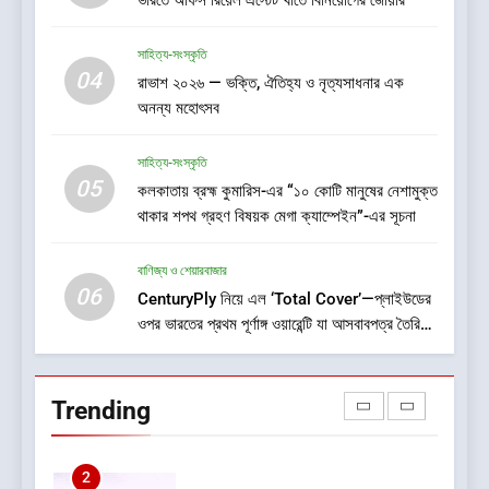
ভারতে অফিস রিয়েল এস্টেট খাতে বিনিয়োগের জোয়ার
তৈরির সম্পূর্ণ খরচ পুষিয়ে দেয়
7
সাহিত্য-সংস্কৃতি
গড়িয়াহাটে ঐতিহ্য-প্রাণিত ফ্ল্যাগশিপ
04
রাভাশ ২০২৬ — ভক্তি, ঐতিহ্য ও নৃত্যসাধনার এক
শোরুমের শুভ উদ্বোধন করল বি. সরকার
অনন্য মহোৎসব
জহুরী
বাণিজ্য ও শেয়ারবাজার
সাহিত্য-সংস্কৃতি
05
8
কলকাতায় ব্রহ্ম কুমারিস-এর “১০ কোটি মানুষের নেশামুক্ত
থাকার শপথ গ্রহণ বিষয়ক মেগা ক্যাম্পেইন”-এর সূচনা
আন্তর্জাতিক খেতাবজয়ী ক্ষুদে দাবাড়ুদের
সম্বর্ধনা দিলো ডিব্যেন্দু বারুয়া চেস
একাডেমি
বাণিজ্য ও শেয়ারবাজার
খেলা
06
CenturyPly নিয়ে এল ‘Total Cover’—প্লাইউডের
ওপর ভারতের প্রথম পূর্ণাঙ্গ ওয়ারেন্টি যা আসবাবপত্র তৈরির
1
সম্পূর্ণ খরচ পুষিয়ে দেয়
বাসিরহাটে প্রথমবার টেলি-
অপথ্যালমোলজির মাধ্যমে চক্ষু পরীক্ষা
Trending
স্বাস্থ্য
2