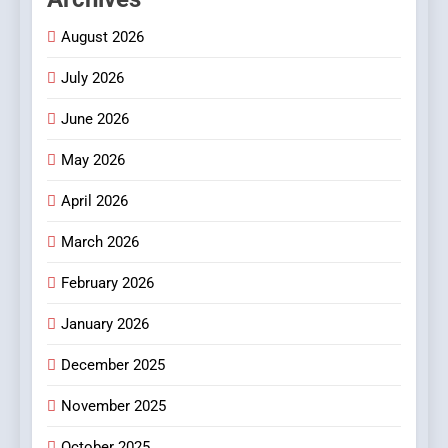
1
August 2026
বাসিরহাটে প্রথমবার টেলি-
অপথ্যালমোলজির মাধ্যমে চক্ষু পরীক্ষা
July 2026
স্বাস্থ্য
June 2026
2
May 2026
NEET UG ২০২৬ ও JEE-তে আকাশ
ইনস্টিটিউটের নজরকাড়া ফলাফল
April 2026
পশ্চিমবঙ্গের পড়ুয়াদের দুর্দান্ত সাফল্য
শিক্ষা ও চাকরি
March 2026
3
February 2026
ভারতে অফিস রিয়েল এস্টেট খাতে
January 2026
বিনিয়োগের জোয়ার
বাণিজ্য ও শেয়ারবাজার
December 2025
November 2025
4
রাভাশ ২০২৬ — ভক্তি, ঐতিহ্য ও
October 2025