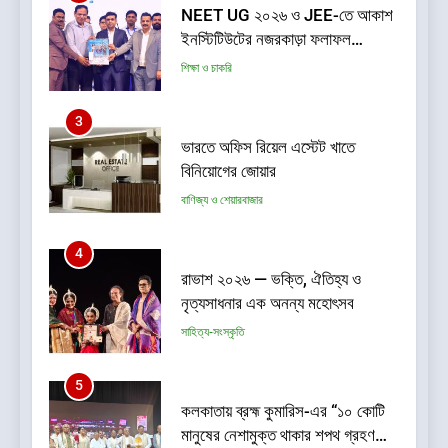
NEET UG ২০২৬ ও JEE-তে আকাশ
ইনস্টিটিউটের নজরকাড়া ফলাফল
পশ্চিমবঙ্গের পড়ুয়াদের দুর্দান্ত সাফল্য
শিক্ষা ও চাকরি
3
ভারতে অফিস রিয়েল এস্টেট খাতে
বিনিয়োগের জোয়ার
বাণিজ্য ও শেয়ারবাজার
4
রাভাশ ২০২৬ — ভক্তি, ঐতিহ্য ও
নৃত্যসাধনার এক অনন্য মহোৎসব
সাহিত্য-সংস্কৃতি
5
কলকাতায় ব্রহ্ম কুমারিস-এর “১০ কোটি
মানুষের নেশামুক্ত থাকার শপথ গ্রহণ