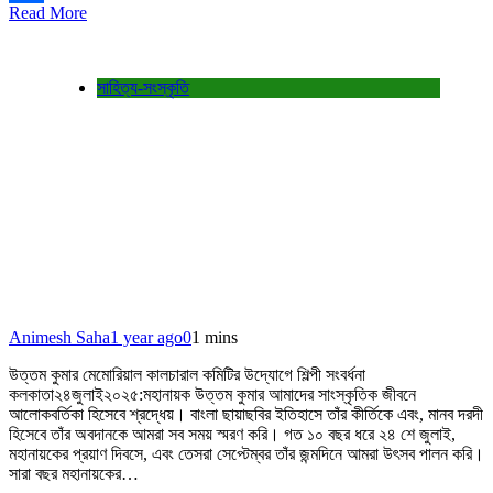
Read More
Share
সাহিত্য-সংস্কৃতি
Animesh Saha
1 year ago
0
1 mins
উত্তম কুমার মেমোরিয়াল কালচারাল কমিটির উদ্যোগে শিল্পী সংবর্ধনা
কলকাতা২৪জুলাই২০২৫:মহানায়ক উত্তম কুমার আমাদের সাংস্কৃতিক জীবনে
আলোকবর্তিকা হিসেবে শ্রদ্ধেয়। বাংলা ছায়াছবির ইতিহাসে তাঁর কীর্তিকে এবং, মানব দরদী
হিসেবে তাঁর অবদানকে আমরা সব সময় স্মরণ করি। গত ১০ বছর ধরে ২৪ শে জুলাই,
মহানায়কের প্রয়াণ দিবসে, এবং তেসরা সেপ্টেম্বর তাঁর জন্মদিনে আমরা উৎসব পালন করি।
সারা বছর মহানায়কের…