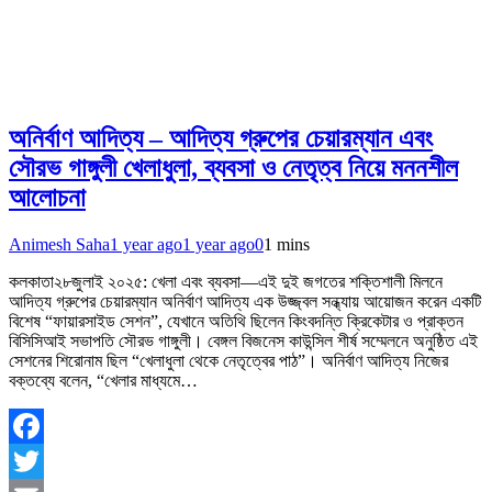
অনির্বাণ আদিত্য – আদিত্য গ্রুপের চেয়ারম্যান এবং
সৌরভ গাঙ্গুলী খেলাধুলা, ব্যবসা ও নেতৃত্ব নিয়ে মননশীল
আলোচনা
Animesh Saha
1 year ago
1 year ago
0
1 mins
কলকাতা২৮জুলাই ২০২৫: খেলা এবং ব্যবসা—এই দুই জগতের শক্তিশালী মিলনে
আদিত্য গ্রুপের চেয়ারম্যান অনির্বাণ আদিত্য এক উজ্জ্বল সন্ধ্যায় আয়োজন করেন একটি
বিশেষ “ফায়ারসাইড সেশন”, যেখানে অতিথি ছিলেন কিংবদন্তি ক্রিকেটার ও প্রাক্তন
বিসিসিআই সভাপতি সৌরভ গাঙ্গুলী। বেঙ্গল বিজনেস কাউন্সিল শীর্ষ সম্মেলনে অনুষ্ঠিত এই
সেশনের শিরোনাম ছিল “খেলাধুলা থেকে নেতৃত্বের পাঠ”। অনির্বাণ আদিত্য নিজের
বক্তব্যে বলেন, “খেলার মাধ্যমে…
Facebook