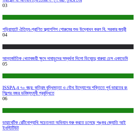
03
বাণিজ্য ও শেয়ারবাজার
গড়িয়াহাটে ঐতিহ্য-প্রাণিত ফ্ল্যাগশিপ শোরুমের শুভ উদ্বোধন করল বি. সরকার জহুরী
04
খেলা
আন্তর্জাতিক খেতাবজয়ী ক্ষুদে দাবাড়ুদের সম্বর্ধনা দিলো ডিব্যেন্দু বারুয়া চেস একাডেমি
05
বাণিজ্য ও শেয়ারবাজার
ISSPA-র ৭০ বছর: কৃত্রিম বুদ্ধিমত্তা ও যৌথ উদ্যোগের শক্তিতে পূর্ব ভারতের রং
শিল্পের নজর ভবিষ্যৎমুখী প্রবৃদ্ধিতে
06
স্বাস্থ্য
ডায়াবেটিক রেটিনোপ্যাথি সচেতনতা অভিযান শুরু করতে চলেছে শঙ্কর জ্যোতি আই
ইনস্টিটিউট