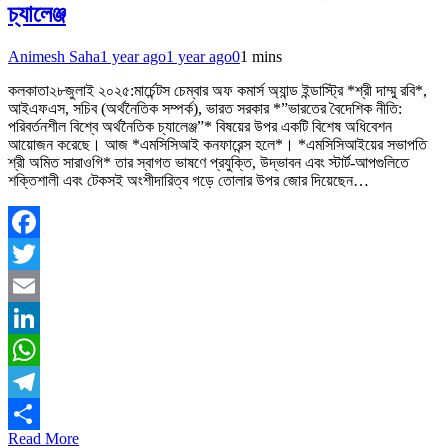
চ্যালেঞ্জ
Animesh Saha
1 year ago
1 year ago
0
1 mins
কলকাতা২৮জুলাই ২০২৫:মার্চেন্টস চেম্বার অফ কমার্স অ্যান্ড ইন্ডাস্ট্রি *শ্রী দাম্মু রবি*,
আইএফএস, সচিব (অর্থনৈতিক সম্পর্ক), ভারত সরকার *”ভারতের বৈদেশিক নীতি:
পরিবর্তনশীল বিশ্বে অর্থনৈতিক চ্যালেঞ্জ”* বিষয়ের উপর একটি বিশেষ অধিবেশন
আয়োজন করেছে। আজ *এমসিসিআই কনফারেন্স হলে*। *এমসিসিআইয়ের সভাপতি
শ্রী অমিত সারাওগি* তার স্বাগত ভাষণে প্রযুক্তি, উদ্ভাবন এবং স্টার্ট-আপগুলিতে
শক্তিশালী এবং টেকসই অংশীদারিত্ব গড়ে তোলার উপর জোর দিয়েছেন…
Facebook
Twitter
Email
LinkedIn
WhatsApp
Telegram
Read More
Share