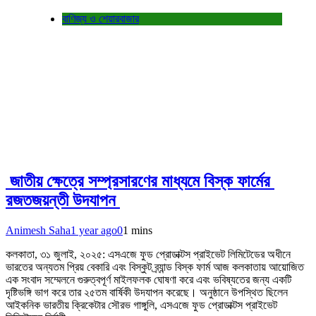
বাণিজ্য ও শেয়ারবাজার
জাতীয় ক্ষেত্রে সম্প্রসারণের মাধ্যমে বিস্ক ফার্মের
রজতজয়ন্তী উদযাপন
Animesh Saha
1 year ago
0
1 mins
কলকাতা, ৩১ জুলাই, ২০২৫: এসএজে ফুড প্রোডাক্টস প্রাইভেট লিমিটেডের অধীনে
ভারতের অন্যতম প্রিয় বেকারি এবং বিস্কুট ব্র্যান্ড বিস্ক ফার্ম আজ কলকাতায় আয়োজিত
এক সংবাদ সম্মেলনে গুরুত্বপূর্ণ মাইলফলক ঘোষণা করে এবং ভবিষ্যতের জন্য একটি
দৃষ্টিভঙ্গি ভাগ করে তার ২৫তম বার্ষিকী উদযাপন করেছে। অনুষ্ঠানে উপস্থিত ছিলেন
আইকনিক ভারতীয় ক্রিকেটার সৌরভ গাঙ্গুলি, এসএজে ফুড প্রোডাক্টস প্রাইভেট