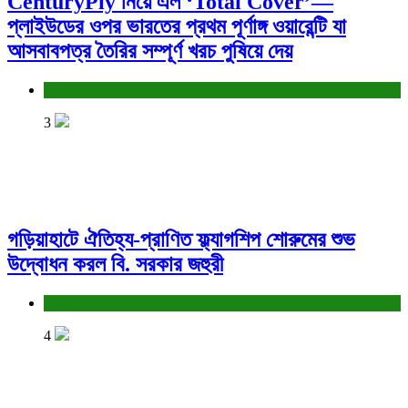
CenturyPly নিয়ে এল ‘Total Cover’—
প্লাইউডের ওপর ভারতের প্রথম পূর্ণাঙ্গ ওয়ারেন্টি যা
আসবাবপত্র তৈরির সম্পূর্ণ খরচ পুষিয়ে দেয়
বাণিজ্য ও শেয়ারবাজার
3
গড়িয়াহাটে ঐতিহ্য-প্রাণিত ফ্ল্যাগশিপ শোরুমের শুভ
উদ্বোধন করল বি. সরকার জহুরী
বাণিজ্য ও শেয়ারবাজার
4