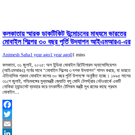
কলকাতায় স্মারক ডাকটিকিট উন্মোচনের মাধ্যমে ভারতের
মোবাইল শিল্পের ৩০ বছর পূর্তি উদযাপন আইএমআরএ-এর
Animesh Saha
1 year ago
1 year ago
0
1 mins
কলকাতা, ৩১ জুলাই, ২০২৫: অল ইন্ডিয়া মোবাইল রিটেইলারস অ্যাসোসিয়েশন
(আইএমআরএ) গর্বের সাথে “মোবাইল শিল্পের ৩ দশক উদযাপন” পালন করছে, যা ভারতে
ঐতিহাসিক প্রথম মোবাইল কলের ৩০ বছর পূর্তি উপলক্ষে অনুষ্ঠিত হচ্ছে। ১৯৯৫ সালের
৩১শে জুলাই, পশ্চিমবঙ্গের মুখ্যমন্ত্রী জ্যোতি বসু মোদি টেলস্ট্রার নেটওয়ার্কে একটি
নোকিয়া হ্যান্ডসেট ব্যবহার করে তৎকালীন টেলিকম মন্ত্রী সুখ রামের কাছে প্রথম
মোবাইল…
Facebook
Twitter
Email