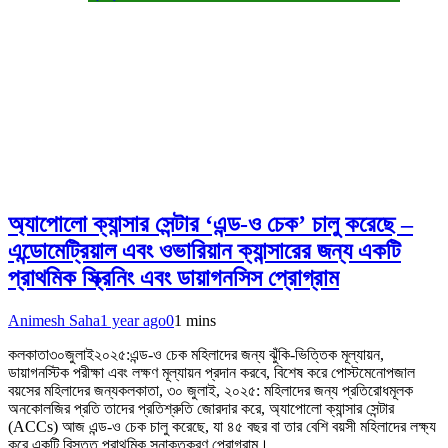
অ্যাপোলো ক্যান্সার সেন্টার ‘এন্ড-ও চেক’ চালু করেছে –
এন্ডোমেট্রিয়াল এবং ওভারিয়ান ক্যান্সারের জন্য একটি
প্রাথমিক স্ক্রিনিং এবং ডায়াগনসিস প্রোগ্রাম
Animesh Saha
1 year ago
0
1 mins
কলকাতা৩০জুলাই২০২৫:এন্ড-ও চেক মহিলাদের জন্য ঝুঁকি-ভিত্তিক মূল্যায়ন,
ডায়াগনস্টিক পরীক্ষা এবং লক্ষণ মূল্যায়ন প্রদান করবে, বিশেষ করে পোস্টমেনোপজাল
বয়সের মহিলাদের জন্যকলকাতা, ৩০ জুলাই, ২০২৫: মহিলাদের জন্য প্রতিরোধমূলক
অনকোলজির প্রতি তাদের প্রতিশ্রুতি জোরদার করে, অ্যাপোলো ক্যান্সার সেন্টার
(ACCs) আজ এন্ড-ও চেক চালু করেছে, যা ৪৫ বছর বা তার বেশি বয়সী মহিলাদের লক্ষ্য
করে একটি বিস্তৃত প্রাথমিক সনাক্তকরণ প্রোগ্রাম।…