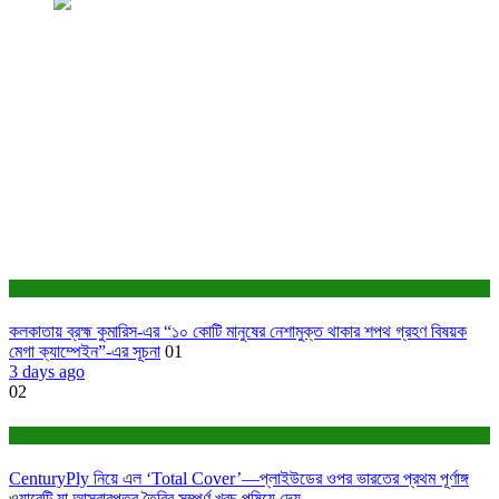
সাহিত্য-সংস্কৃতি
কলকাতায় ব্রহ্ম কুমারিস-এর “১০ কোটি মানুষের নেশামুক্ত থাকার শপথ গ্রহণ বিষয়ক
মেগা ক্যাম্পেইন”-এর সূচনা
01
3 days ago
02
বাণিজ্য ও শেয়ারবাজার
CenturyPly নিয়ে এল ‘Total Cover’—প্লাইউডের ওপর ভারতের প্রথম পূর্ণাঙ্গ
ওয়ারেন্টি যা আসবাবপত্র তৈরির সম্পূর্ণ খরচ পুষিয়ে দেয়