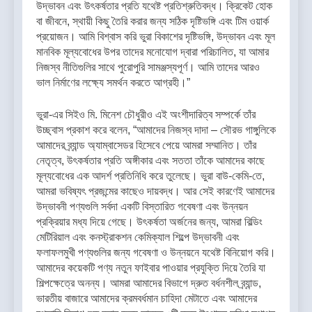
উদ্ভাবন এবং উৎকর্ষতার প্রতি যথেষ্ট প্রতিশ্রুতিবদ্ধ। ক্রিকেট হোক
বা জীবনে, স্থায়ী কিছু তৈরি করার জন্য সঠিক দৃষ্টিভঙ্গি এবং টিম ওয়ার্ক
প্রয়োজন। আমি বিশ্বাস করি ভুরা বিকাশের দৃষ্টিভঙ্গি, উদ্ভাবন এবং মূল
মানবিক মূল্যবোধের উপর তাদের মনোযোগ দ্বারা পরিচালিত, যা আমার
নিজস্ব নীতিগুলির সাথে পুরোপুরি সামঞ্জস্যপূর্ণ। আমি তাদের আরও
ভাল নির্মাণের লক্ষ্যে সমর্থন করতে আগ্রহী।”
ভুরা-এর সিইও মি. মিনেশ চৌধুরীও এই অংশীদারিত্ব সম্পর্কে তাঁর
উচ্ছ্বাস প্রকাশ করে বলেন, “আমাদের নিজস্ব দাদা – সৌরভ গাঙ্গুলিকে
আমাদের ব্র্যান্ড অ্যাম্বাসেডর হিসেবে পেয়ে আমরা সম্মানিত। তাঁর
নেতৃত্ব, উৎকর্ষতার প্রতি অঙ্গীকার এবং সততা তাঁকে আমাদের কাছে
মূল্যবোধের এক আদর্শ প্রতিনিধি করে তুলেছে। ভুরা বাউ-কেমি-তে,
আমরা ভবিষ্যৎ প্রজন্মের কাছেও দায়বদ্ধ। আর সেই কারণেই আমাদের
উদ্ভাবনী পণ্যগুলি সর্বদা একটি বিস্তারিত গবেষণা এবং উন্নয়ন
প্রক্রিয়ার মধ্য দিয়ে গেছে। উৎকর্ষতা অর্জনের জন্য, আমরা বিল্ডিং
মেটিরিয়াল এবং কনস্ট্রাকশন কেমিক্যাল শিল্পে উদ্ভাবনী এবং
ফলাফলমুখী পণ্যগুলির জন্য গবেষণা ও উন্নয়নে যথেষ্ট বিনিয়োগ করি।
আমাদের কয়েকটি পণ্য নতুন ফাইবার পাওয়ার প্রযুক্তি দিয়ে তৈরি যা
শিল্পক্ষেত্রে অনন্য। আমরা আমাদের বিভাগে দ্রুত বর্ধনশীল ব্র্যান্ড,
ভারতীয় বাজারে আমাদের ক্রমবর্ধমান চাহিদা মেটাতে এবং আমাদের