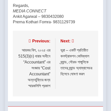
Regards,
MEDIA CONNECT
Ankit Agarwal – 9830432080
Prerna Kothari Fomra- 9831129739
Post
Previous:
Next:
navigation
আয়কর বিল, ২০২৫ এর
ভুরা – একটি প্রতিষ্ঠিত
515(3)(চ) ধারার অধীনে
কনস্ট্রাকশন কেমিক্যাল
“Accountant” এর
ব্র্যান্ড, সৌরভ গাঙ্গুলিকে
সংজ্ঞায় “Cost
তাদের ব্র্যান্ড অ্যাম্বাসেডর
Accountant”
হিসেবে ঘোষণা করল
অন্তর্ভুক্তির জন্য
স্মারকলিপি প্রকাশ