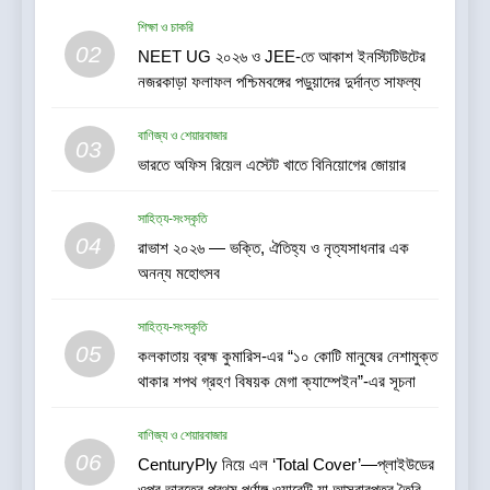
প্রথম পূর্ণাঙ্গ ওয়ারেন্টি যা আসবাবপত্র
বাণিজ্য ও শেয়ারবাজার
তৈরির সম্পূর্ণ খরচ পুষিয়ে দেয়
শিক্ষা ও চাকরি
02
NEET UG ২০২৬ ও JEE-তে আকাশ ইনস্টিটিউটের
7
নজরকাড়া ফলাফল পশ্চিমবঙ্গের পড়ুয়াদের দুর্দান্ত সাফল্য
গড়িয়াহাটে ঐতিহ্য-প্রাণিত ফ্ল্যাগশিপ
শোরুমের শুভ উদ্বোধন করল বি. সরকার
বাণিজ্য ও শেয়ারবাজার
জহুরী
03
বাণিজ্য ও শেয়ারবাজার
ভারতে অফিস রিয়েল এস্টেট খাতে বিনিয়োগের জোয়ার
8
সাহিত্য-সংস্কৃতি
আন্তর্জাতিক খেতাবজয়ী ক্ষুদে দাবাড়ুদের
04
রাভাশ ২০২৬ — ভক্তি, ঐতিহ্য ও নৃত্যসাধনার এক
সম্বর্ধনা দিলো ডিব্যেন্দু বারুয়া চেস
অনন্য মহোৎসব
একাডেমি
খেলা
সাহিত্য-সংস্কৃতি
05
1
কলকাতায় ব্রহ্ম কুমারিস-এর “১০ কোটি মানুষের নেশামুক্ত
থাকার শপথ গ্রহণ বিষয়ক মেগা ক্যাম্পেইন”-এর সূচনা
বাসিরহাটে প্রথমবার টেলি-
অপথ্যালমোলজির মাধ্যমে চক্ষু পরীক্ষা
বাণিজ্য ও শেয়ারবাজার
স্বাস্থ্য
06
CenturyPly নিয়ে এল ‘Total Cover’—প্লাইউডের
ওপর ভারতের প্রথম পূর্ণাঙ্গ ওয়ারেন্টি যা আসবাবপত্র তৈরির