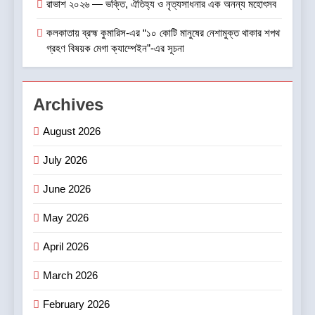
রাভাশ ২০২৬ — ভক্তি, ঐতিহ্য ও নৃত্যসাধনার এক অনন্য মহোৎসব
1
কলকাতায় ব্রহ্ম কুমারিস-এর “১০ কোটি মানুষের নেশামুক্ত থাকার শপথ
বাসিরহাটে প্রথমবার টেলি-
গ্রহণ বিষয়ক মেগা ক্যাম্পেইন”-এর সূচনা
অপথ্যালমোলজির মাধ্যমে চক্ষু পরীক্ষা
স্বাস্থ্য
Archives
2
August 2026
NEET UG ২০২৬ ও JEE-তে
আকাশ ইনস্টিটিউটের নজরকাড়া ফলাফল
July 2026
পশ্চিমবঙ্গের পড়ুয়াদের দুর্দান্ত সাফল্য
শিক্ষা ও চাকরি
June 2026
3
May 2026
ভারতে অফিস রিয়েল এস্টেট খাতে
বিনিয়োগের জোয়ার
April 2026
বাণিজ্য ও শেয়ারবাজার
March 2026
February 2026
4