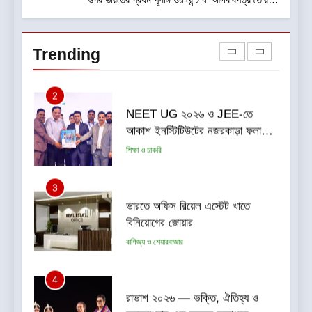
2
সম্পূর্ণ খরচ পুষিয়ে দেয়
NEET UG ২০২৬ ও JEE-তে
আকাশ ইনস্টিটিউটের নজরকাড়া ফলাফল
Trending
পশ্চিমবঙ্গের পড়ুয়াদের দুর্দান্ত সাফল্য
শিক্ষা ও চাকরি
3
ভারতে অফিস রিয়েল এস্টেট খাতে
বিনিয়োগের জোয়ার
বাণিজ্য ও শেয়ারবাজার
4
রাভাশ ২০২৬ — ভক্তি, ঐতিহ্য ও
নৃত্যসাধনার এক অনন্য মহোৎসব
সাহিত্য-সংস্কৃতি
5
কলকাতায় ব্রহ্ম কুমারিস-এর “১০ কোটি