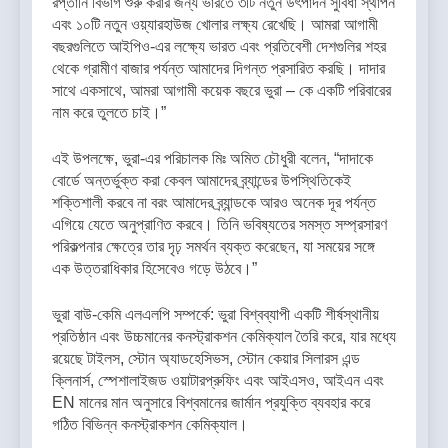
রপ্তানি বিভাগ শুরু করার জন্য ভারতে ৩টি নতুন উৎপাদন সুবিধা স্থাপন
এবং ১০টি নতুন ওয়্যারহাউজ খোলার লক্ষ্য রেখেছি। আমরা আগামী
বছরগুলিতে আইপিও-এর লক্ষ্যে ভারত এবং প্রতিবেশী দেশগুলির শহর
থেকে গ্রামীণ বাজার পর্যন্ত আমাদের দিগন্ত প্রসারিত করছি। দাদার
সাথে একসাথে, আমরা আগামী কয়েক বছরে ভুরা – কে একটি পরিবারের
নাম করে তুলতে চাই।”
এই উপলক্ষে, ভুরা-এর পরিচালক মিঃ অমিত চৌধুরী বলেন, “দাদাকে
বোর্ডে অন্তর্ভুক্ত করা কেবল আমাদের ব্র্যান্ডের উপস্থিতিকেই
শক্তিশালী করবে না বরং আমাদের ব্র্যান্ডকে আরও অনেক দূর পর্যন্ত
এগিয়ে যেতে অনুপ্রাণিত করবে। তিনি ভবিষ্যতের সমস্ত সম্প্রসারণ
পরিকল্পনার ক্ষেত্রে তার দৃঢ় সমর্থন ব্যক্ত করেছেন, যা সময়ের সঙ্গে
এক উত্তরাধিকার হিসেবেও গড়ে উঠবে।”
ভুরা বাউ-কেমি এলএলপি সম্পর্কে: ভুরা বিশ্বব্যাপী একটি শীর্ষস্থানীয়
প্রতিষ্ঠান এবং উচ্চমানের কনস্ট্রাকশন কেমিক্যাল তৈরি করে, যার মধ্যে
রয়েছে টাইলস, স্টোন অ্যাডহেসিভস, স্টোন কেয়ার সিলারস এন্ড
ক্লিনার্স, স্পেশালাইজড ওয়াটারপ্রুফিং এবং আইএসও, আইএন এবং
EN মানের মান অনুসারে বিশ্বমানের জার্মান প্রযুক্তি ব্যবহার করে
গঠিত বিভিন্ন কনস্ট্রাকশন কেমিক্যাল।