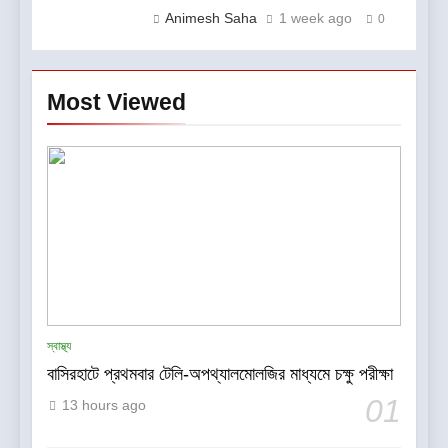
Animesh Saha
1 week ago
0
Most Viewed
5
কলকাতায় ব্রহ্ম কুমারিস-এর “১০ কোটি
মানুষের নেশামুক্ত থাকার শপথ গ্রহণ
বিষয়ক মেগা ক্যাম্পেইন”-এর সূচনা
সাহিত্য-সংস্কৃতি
স্বাস্থ্য
বাসিরহাটে প্রথমবার টেলি-অপথ্যালমোলজির মাধ্যমে চক্ষু পরীক্ষা
6
CenturyPly নিয়ে এল ‘Total
01
13 hours ago
Cover’—প্লাইউডের ওপর ভারতের