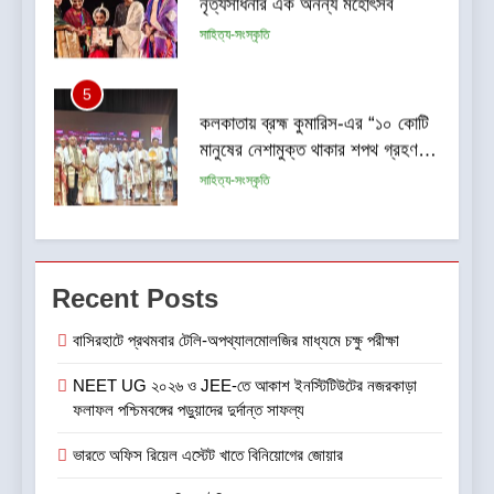
মানুষের নেশামুক্ত থাকার শপথ গ্রহণ
বিষয়ক মেগা ক্যাম্পেইন”-এর সূচনা
সাহিত্য-সংস্কৃতি
6
CenturyPly নিয়ে এল ‘Total
Cover’—প্লাইউডের ওপর ভারতের
প্রথম পূর্ণাঙ্গ ওয়ারেন্টি যা আসবাবপত্র
বাণিজ্য ও শেয়ারবাজার
তৈরির সম্পূর্ণ খরচ পুষিয়ে দেয়
7
গড়িয়াহাটে ঐতিহ্য-প্রাণিত ফ্ল্যাগশিপ
Recent Posts
শোরুমের শুভ উদ্বোধন করল বি. সরকার
জহুরী
বাণিজ্য ও শেয়ারবাজার
বাসিরহাটে প্রথমবার টেলি-অপথ্যালমোলজির মাধ্যমে চক্ষু পরীক্ষা
NEET UG ২০২৬ ও JEE-তে আকাশ ইনস্টিটিউটের নজরকাড়া
8
ফলাফল পশ্চিমবঙ্গের পড়ুয়াদের দুর্দান্ত সাফল্য
আন্তর্জাতিক খেতাবজয়ী ক্ষুদে দাবাড়ুদের
সম্বর্ধনা দিলো ডিব্যেন্দু বারুয়া চেস
ভারতে অফিস রিয়েল এস্টেট খাতে বিনিয়োগের জোয়ার
একাডেমি
খেলা