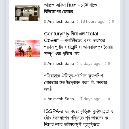
ভারতে অফিস রিয়েল এস্টেট খাতে
বিনিয়োগের জোয়ার
Animesh Saha
18 hours ago
0
CenturyPly নিয়ে এল ‘Total
Cover’—প্লাইউডের ওপর ভারতের
প্রথম পূর্ণাঙ্গ ওয়ারেন্টি যা আসবাবপত্র তৈরির
সম্পূর্ণ খরচ পুষিয়ে দেয়
Animesh Saha
5 days ago
0
গড়িয়াহাটে ঐতিহ্য-প্রাণিত ফ্ল্যাগশিপ
শোরুমের শুভ উদ্বোধন করল বি. সরকার
জহুরী
Animesh Saha
7 days ago
0
ISSPA-র ৭০ বছর: কৃত্রিম বুদ্ধিমত্তা ও
যৌথ উদ্যোগের শক্তিতে পূর্ব ভারতের রং
শিল্পের নজর ভবিষ্যৎমুখী প্রবৃদ্ধিতে