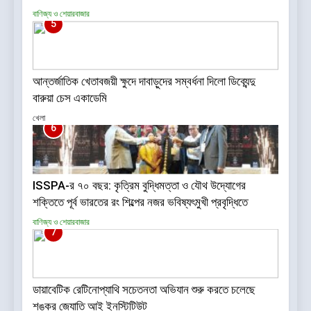
বাণিজ্য ও শেয়ারবাজার
5
আন্তর্জাতিক খেতাবজয়ী ক্ষুদে দাবাড়ুদের সম্বর্ধনা দিলো ডিব্যেন্দু
বারুয়া চেস একাডেমি
খেলা
6
ISSPA-র ৭০ বছর: কৃত্রিম বুদ্ধিমত্তা ও যৌথ উদ্যোগের
শক্তিতে পূর্ব ভারতের রং শিল্পের নজর ভবিষ্যৎমুখী প্রবৃদ্ধিতে
বাণিজ্য ও শেয়ারবাজার
7
ডায়াবেটিক রেটিনোপ্যাথি সচেতনতা অভিযান শুরু করতে চলেছে
শঙ্কর জ্যোতি আই ইনস্টিটিউট