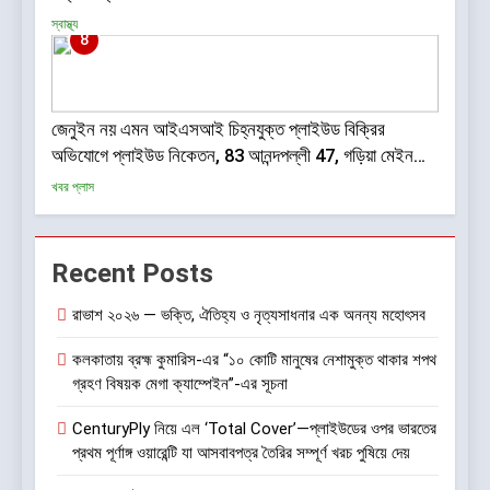
স্বাস্থ্য
8
জেনুইন নয় এমন আইএসআই চিহ্নযুক্ত প্লাইউড বিক্রির
অভিযোগে প্লাইউড নিকেতন, 83 আনন্দপল্লী 47, গড়িয়া মেইন
রোড, মহামায়াতলা, সোনারপুর, দক্ষিণ 24 পরগনা-700084-তে
খবর প্লাস
BIS-এর তল্লাশি ও জব্দ অভিযান
Recent Posts
রাভাশ ২০২৬ — ভক্তি, ঐতিহ্য ও নৃত্যসাধনার এক অনন্য মহোৎসব
কলকাতায় ব্রহ্ম কুমারিস-এর “১০ কোটি মানুষের নেশামুক্ত থাকার শপথ
গ্রহণ বিষয়ক মেগা ক্যাম্পেইন”-এর সূচনা
CenturyPly নিয়ে এল ‘Total Cover’—প্লাইউডের ওপর ভারতের
প্রথম পূর্ণাঙ্গ ওয়ারেন্টি যা আসবাবপত্র তৈরির সম্পূর্ণ খরচ পুষিয়ে দেয়