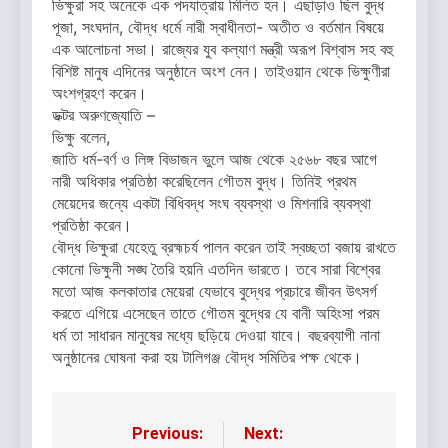
ভিক্ষুরা সহ অনেকে এক পদযাত্রায় মিলিত হন। এছাড়াও ছিল বুদ্ধ
পূজা, সংঘদান, বৌদ্ধ ধর্মে নারী স্বাধীনতা- অতীত ও বর্তমান বিষয়ে
এক আলোচনা সভা। রাজ্যের যুব কল্যাণ মন্ত্রী অরূপ বিশ্বাস সহ বহু
বিশিষ্ট মানুষ এদিনের অনুষ্ঠানে অংশ নেন। তাইওয়ান থেকে ভিক্ষুণীরা
অংশগ্রহণ করেন।
ডক্টর অরুণজ্যোতি –
ভিক্ষু বলেন,
জাতি ধর্ম-বর্ণ ও লিঙ্গ বিভাজন ভুলে আজ থেকে ২৫৬৮ বছর আগে
নারী অধিকার প্রতিষ্ঠা করেছিলেন গৌতম বুদ্ধ। তিনিই প্রথম
মেয়েদের জন্যে একটা বিধিবদ্ধ সংঘ ব্যবস্থা ও মিশনারি ব্যবস্থা
প্রতিষ্ঠা করেন।
বৌদ্ধ ভিক্ষুরা যেহেতু ব্রহ্মচর্য পালন করেন তাই স্বচ্ছতা বজায় রাখতে
কোনো ভিক্ষুনী সঙ্ঘ তৈরি হয়নি এতদিন ভারতে। তবে সারা বিশ্বের
মতো আজ কলকাতার মেয়েরা যেভাবে বুদ্ধের প্রচারে জীবন উৎসর্গ
করতে এগিয়ে এসেছেন তাতে গৌতম বুদ্ধের যে বানী অহিংসা পরম
ধর্ম তা সাধারন মানুষের মধ্যে ছড়িয়ে দেওয়া যাবে। বছরব্যাপী নানা
অনুষ্ঠানের ঘোষনা করা হয় টালিগঞ্জ বৌদ্ধ সমিতির পক্ষ থেকে।
Previous:
Next:
Post