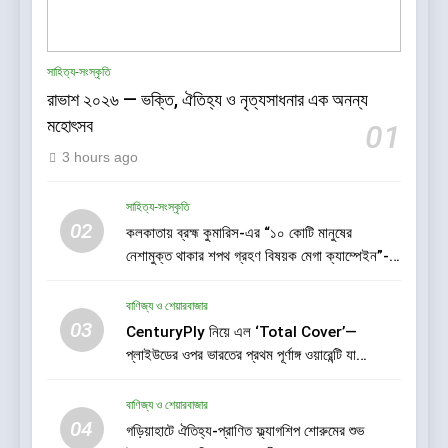
সাহিত্য-সংস্কৃতি
রাভাশ ২০২৬ — ভক্তি, ঐতিহ্য ও নৃত্যসাধনার এক অনন্য
মহোৎসব
01
3 hours ago
সাহিত্য-সংস্কৃতি
02
কলকাতায় ব্রহ্ম কুমারিস-এর “১০ কোটি মানুষের
নেশামুক্ত থাকার শপথ গ্রহণ বিষয়ক মেগা ক্যাম্পেইন”-
এর সূচনা
বাণিজ্য ও শেয়ারবাজার
03
CenturyPly নিয়ে এল ‘Total Cover’—
প্লাইউডের ওপর ভারতের প্রথম পূর্ণাঙ্গ ওয়ারেন্টি যা
আসবাবপত্র তৈরির সম্পূর্ণ খরচ পুষিয়ে দেয়
বাণিজ্য ও শেয়ারবাজার
04
গড়িয়াহাটে ঐতিহ্য-প্রাণিত ফ্ল্যাগশিপ শোরুমের শুভ