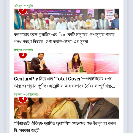
সাহিত্য-সংস্কৃতি
2
কলকাতায় ব্রহ্ম কুমারিস-এর “১০ কোটি মানুষের নেশামুক্ত থাকার
শপথ গ্রহণ বিষয়ক মেগা ক্যাম্পেইন”-এর সূচনা
সাহিত্য-সংস্কৃতি
3
CenturyPly নিয়ে এল ‘Total Cover’—প্লাইউডের ওপর
ভারতের প্রথম পূর্ণাঙ্গ ওয়ারেন্টি যা আসবাবপত্র তৈরির সম্পূর্ণ খরচ
পুষিয়ে দেয়
বাণিজ্য ও শেয়ারবাজার
4
গড়িয়াহাটে ঐতিহ্য-প্রাণিত ফ্ল্যাগশিপ শোরুমের শুভ উদ্বোধন করল
বি. সরকার জহুরী