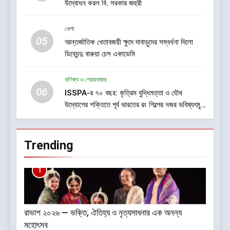
উদ্বোধন করল বি. সরকার জহুরী
খেলা
05
আন্তর্জাতিক খেতাবজয়ী ক্ষুদে দাবাড়ুদের সম্বর্ধনা দিলো
ডিব্যেন্দু বারুয়া চেস একাডেমি
বাণিজ্য ও শেয়ারবাজার
06
ISSPA-র ৭০ বছর: কৃত্রিম বুদ্ধিমত্তা ও যৌথ
উদ্যোগের শক্তিতে পূর্ব ভারতের রং শিল্পের নজর ভবিষ্যৎমুখী
প্রবৃদ্ধিতে
Trending
1
রাভাশ ২০২৬ — ভক্তি, ঐতিহ্য ও নৃত্যসাধনার এক অনন্য
মহোৎসব