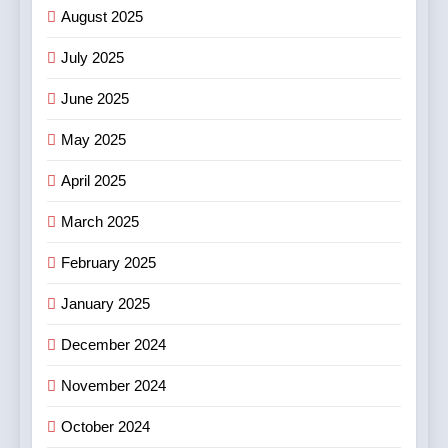
August 2025
6
July 2025
CenturyPly নিয়ে এল ‘Total
Cover’—প্লাইউডের ওপর ভারতের
June 2025
প্রথম পূর্ণাঙ্গ ওয়ারেন্টি যা আসবাবপত্র
বাণিজ্য ও শেয়ারবাজার
তৈরির সম্পূর্ণ খরচ পুষিয়ে দেয়
May 2025
7
April 2025
গড়িয়াহাটে ঐতিহ্য-প্রাণিত ফ্ল্যাগশিপ
শোরুমের শুভ উদ্বোধন করল বি. সরকার
March 2025
জহুরী
বাণিজ্য ও শেয়ারবাজার
February 2025
8
January 2025
আন্তর্জাতিক খেতাবজয়ী ক্ষুদে দাবাড়ুদের
December 2024
সম্বর্ধনা দিলো ডিব্যেন্দু বারুয়া চেস
একাডেমি
খেলা
November 2024
October 2024