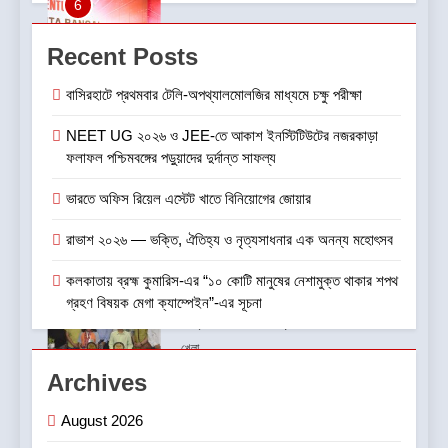
7
গড়িয়াহাটে ঐতিহ্য-প্রাণিত ফ্ল্যাগশিপ
Recent Posts
শোরুমের শুভ উদ্বোধন করল বি. সরকার
জহুরী
বাণিজ্য ও শেয়ারবাজার
বাসিরহাটে প্রথমবার টেলি-অপথ্যালমোলজির মাধ্যমে চক্ষু পরীক্ষা
NEET UG ২০২৬ ও JEE-তে আকাশ ইনস্টিটিউটের নজরকাড়া
8
ফলাফল পশ্চিমবঙ্গের পড়ুয়াদের দুর্দান্ত সাফল্য
আন্তর্জাতিক খেতাবজয়ী ক্ষুদে দাবাড়ুদের
সম্বর্ধনা দিলো ডিব্যেন্দু বারুয়া চেস
ভারতে অফিস রিয়েল এস্টেট খাতে বিনিয়োগের জোয়ার
একাডেমি
খেলা
রাভাশ ২০২৬ — ভক্তি, ঐতিহ্য ও নৃত্যসাধনার এক অনন্য মহোৎসব
1
কলকাতায় ব্রহ্ম কুমারিস-এর “১০ কোটি মানুষের নেশামুক্ত থাকার শপথ
বাসিরহাটে প্রথমবার টেলি-
গ্রহণ বিষয়ক মেগা ক্যাম্পেইন”-এর সূচনা
অপথ্যালমোলজির মাধ্যমে চক্ষু পরীক্ষা
স্বাস্থ্য
Archives
2
August 2026
NEET UG ২০২৬ ও JEE-তে