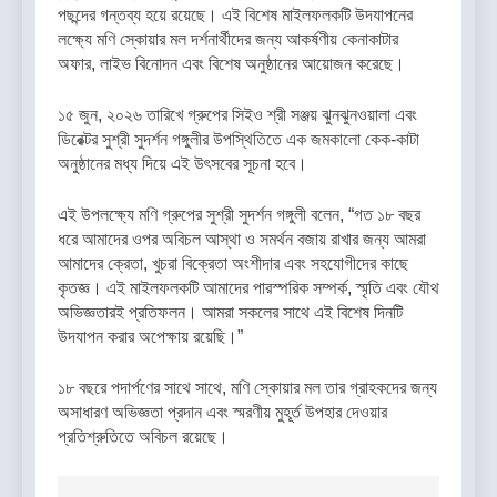
পছন্দের গন্তব্য হয়ে রয়েছে। এই বিশেষ মাইলফলকটি উদযাপনের
লক্ষ্যে মণি স্কোয়ার মল দর্শনার্থীদের জন্য আকর্ষণীয় কেনাকাটার
অফার, লাইভ বিনোদন এবং বিশেষ অনুষ্ঠানের আয়োজন করেছে।
১৫ জুন, ২০২৬ তারিখে গ্রুপের সিইও শ্রী সঞ্জয় ঝুনঝুনওয়ালা এবং
ডিরেক্টর সুশ্রী সুদর্শন গঙ্গুলীর উপস্থিতিতে এক জমকালো কেক-কাটা
অনুষ্ঠানের মধ্য দিয়ে এই উৎসবের সূচনা হবে।
এই উপলক্ষ্যে মণি গ্রুপের সুশ্রী সুদর্শন গঙ্গুলী বলেন, “গত ১৮ বছর
ধরে আমাদের ওপর অবিচল আস্থা ও সমর্থন বজায় রাখার জন্য আমরা
আমাদের ক্রেতা, খুচরা বিক্রেতা অংশীদার এবং সহযোগীদের কাছে
কৃতজ্ঞ। এই মাইলফলকটি আমাদের পারস্পরিক সম্পর্ক, স্মৃতি এবং যৌথ
অভিজ্ঞতারই প্রতিফলন। আমরা সকলের সাথে এই বিশেষ দিনটি
উদযাপন করার অপেক্ষায় রয়েছি।”
১৮ বছরে পদার্পণের সাথে সাথে, মণি স্কোয়ার মল তার গ্রাহকদের জন্য
অসাধারণ অভিজ্ঞতা প্রদান এবং স্মরণীয় মুহূর্ত উপহার দেওয়ার
প্রতিশ্রুতিতে অবিচল রয়েছে।