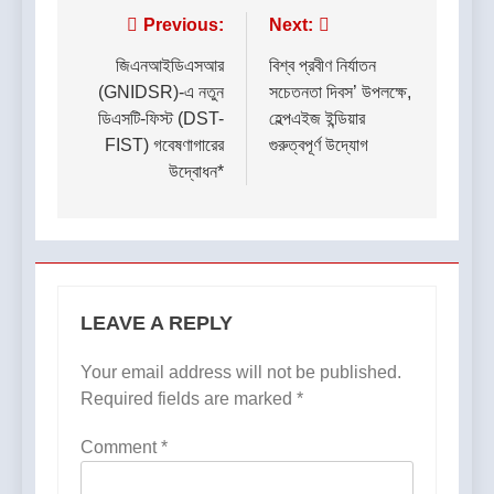
Post
Previous:
Next:
navigation
জিএনআইডিএসআর
বিশ্ব প্রবীণ নির্যাতন
(GNIDSR)-এ নতুন
সচেতনতা দিবস’ উপলক্ষে,
ডিএসটি-ফিস্ট (DST-
হেল্পএইজ ইন্ডিয়ার
FIST) গবেষণাগারের
গুরুত্বপূর্ণ উদ্যোগ
উদ্বোধন*
LEAVE A REPLY
Your email address will not be published.
Required fields are marked
*
Comment
*