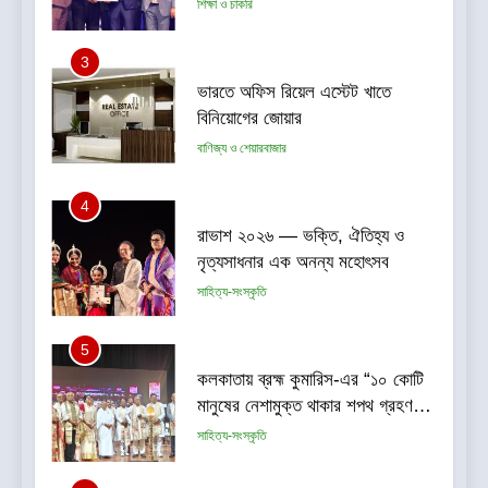
বাণিজ্য ও শেয়ারবাজার
4
রাভাশ ২০২৬ — ভক্তি, ঐতিহ্য ও
নৃত্যসাধনার এক অনন্য মহোৎসব
সাহিত্য-সংস্কৃতি
5
কলকাতায় ব্রহ্ম কুমারিস-এর “১০ কোটি
মানুষের নেশামুক্ত থাকার শপথ গ্রহণ
বিষয়ক মেগা ক্যাম্পেইন”-এর সূচনা
সাহিত্য-সংস্কৃতি
6
CenturyPly নিয়ে এল ‘Total
Cover’—প্লাইউডের ওপর ভারতের
প্রথম পূর্ণাঙ্গ ওয়ারেন্টি যা আসবাবপত্র
বাণিজ্য ও শেয়ারবাজার
তৈরির সম্পূর্ণ খরচ পুষিয়ে দেয়