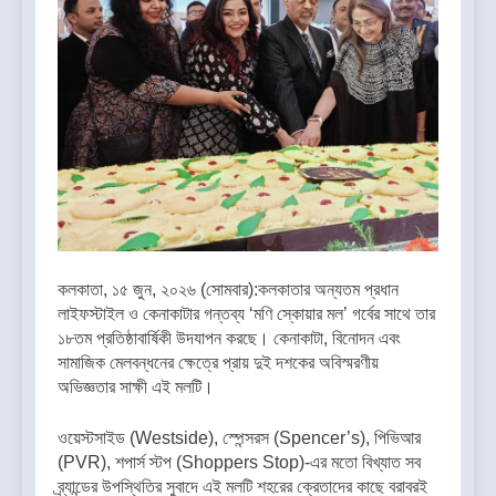
কলকাতা, ১৫ জুন, ২০২৬ (সোমবার):কলকাতার অন্যতম প্রধান
লাইফস্টাইল ও কেনাকাটার গন্তব্য ‘মণি স্কোয়ার মল’ গর্বের সাথে তার
১৮তম প্রতিষ্ঠাবার্ষিকী উদযাপন করছে। কেনাকাটা, বিনোদন এবং
সামাজিক মেলবন্ধনের ক্ষেত্রে প্রায় দুই দশকের অবিস্মরণীয়
অভিজ্ঞতার সাক্ষী এই মলটি।
ওয়েস্টসাইড (Westside), স্পেন্সরস (Spencer’s), পিভিআর
(PVR), শপার্স স্টপ (Shoppers Stop)-এর মতো বিখ্যাত সব
ব্র্যান্ডের উপস্থিতির সুবাদে এই মলটি শহরের ক্রেতাদের কাছে বরাবরই