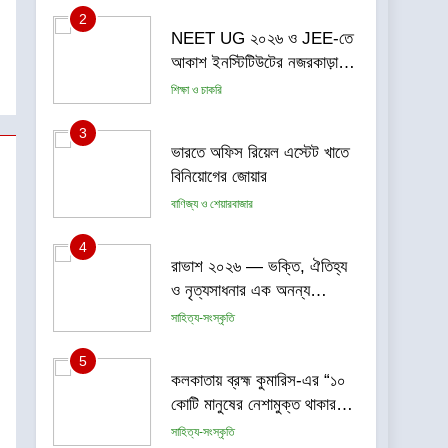
2
NEET UG ২০২৬ ও JEE-তে
আকাশ ইনস্টিটিউটের নজরকাড়া
ফলাফল পশ্চিমবঙ্গের পড়ুয়াদের
শিক্ষা ও চাকরি
দুর্দান্ত সাফল্য
3
ভারতে অফিস রিয়েল এস্টেট খাতে
বিনিয়োগের জোয়ার
বাণিজ্য ও শেয়ারবাজার
4
রাভাশ ২০২৬ — ভক্তি, ঐতিহ্য
ও নৃত্যসাধনার এক অনন্য
মহোৎসব
সাহিত্য-সংস্কৃতি
5
কলকাতায় ব্রহ্ম কুমারিস-এর “১০
কোটি মানুষের নেশামুক্ত থাকার
শপথ গ্রহণ বিষয়ক মেগা
সাহিত্য-সংস্কৃতি