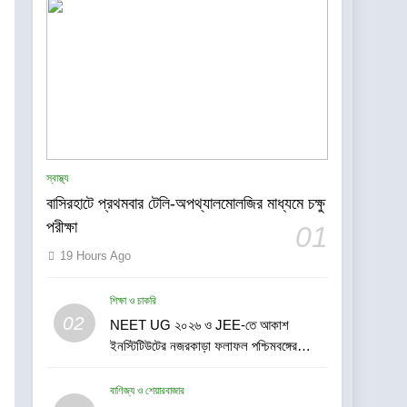
স্বাস্থ্য
বাসিরহাটে প্রথমবার টেলি-অপথ্যালমোলজির মাধ্যমে চক্ষু
পরীক্ষা
01
19 Hours Ago
শিক্ষা ও চাকরি
5
02
NEET UG ২০২৬ ও JEE-তে আকাশ
কলকাতায় ব্রহ্ম কুমারিস-এর “১০
ইনস্টিটিউটের নজরকাড়া ফলাফল পশ্চিমবঙ্গের
কোটি মানুষের নেশামুক্ত থাকার
পড়ুয়াদের দুর্দান্ত সাফল্য
শপথ গ্রহণ বিষয়ক মেগা
সাহিত্য-সংস্কৃতি
বাণিজ্য ও শেয়ারবাজার
ক্যাম্পেইন”-এর সূচনা