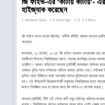
জি ফাইভ-এর ‘কাঁটায় কাঁটায়’- এর 
হাইজ্যাক করেছেন
0
Animesh Saha
2 Years Ago
1 Mins
জি ফাইভ বাংলা রহস্য থ্রিলার, ‘কাঁটায় কাঁটায়’ তারকা অনন্যা চ্যাট
করেছেন
কলকাতা, ১২ আগস্ট, ২০২৪: জি ফাইভ গতকাল কলকাতায় তার আসন্ন
স্বাধীনতা দিবসের প্রিমিয়ারের আগে, শহরের জনপ্রিয় রহস্য-সমাধা
হয়েছিল। প্রধান অভিনেতা অনন্যা চ্যাটার্জী অসাধারন অভিনয় কর
একজন খুনির সাথে দর্শকদের আটকে থাকার যোগান দেয়। দর্শকেরা ন
দুনিয়া থেকে বিচ্ছিন্ন থাকা অবস্থায় তাদের বুদ্ধিমত্তা ব্যবহার
হয়। এই উদ্ভাবনী ক্রিয়াকলাপটি শুধুমাত্র প্রিমিয়ারের জন্য প্রত্যা
জগতে নিমজ্জিত করে যা তাদের জন্য জি ফাইভ-এ অপেক্ষা করছে।
অনন্যা চ্যাটার্জি, যিনি এই শোতে রানী বসুর চরিত্রে অভিনয় করে
রয়েছে। প্রিমিয়ারের আগেও দর্শকদের গল্পের সাথে এতটা একাত্ম হ