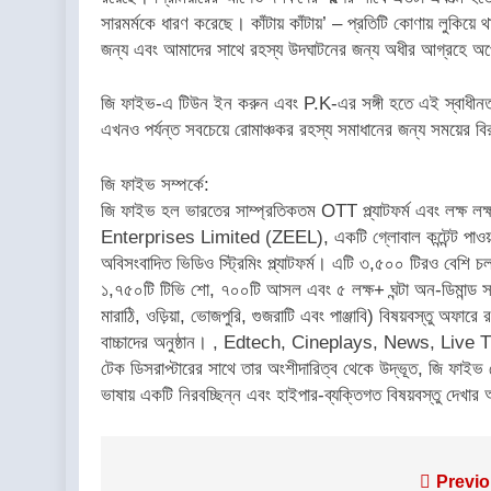
সারমর্মকে ধারণ করেছে। কাঁটায় কাঁটায়’ – প্রতিটি কোণায় লুকিয
জন্য এবং আমাদের সাথে রহস্য উদঘাটনের জন্য অধীর আগ্রহে অপ
জি ফাইভ-এ টিউন ইন করুন এবং P.K-এর সঙ্গী হতে এই স্বাধীনতা 
এখনও পর্যন্ত সবচেয়ে রোমাঞ্চকর রহস্য সমাধানের জন্য সময়ের বি
জি ফাইভ সম্পর্কে:
জি ফাইভ হল ভারতের সাম্প্রতিকতম OTT প্ল্যাটফর্ম এবং লক্ষ ল
Enterprises Limited (ZEEL), একটি গ্লোবাল কন্টেন্ট পাওয়া
অবিসংবাদিত ভিডিও স্ট্রিমিং প্ল্যাটফর্ম। এটি ৩,৫০০ টিরও বেশি চলচ
১,৭৫০টি টিভি শো, ৭০০টি আসল এবং ৫ লক্ষ+ ঘন্টা অন-ডিমান্ড সামগ্
মারাঠি, ওড়িয়া, ভোজপুরি, গুজরাটি এবং পাঞ্জাবি) বিষয়বস্তু অফারে
বাচ্চাদের অনুষ্ঠান। , Edtech, Cineplays, News, Live TV
টেক ডিসরাপ্টারের সাথে তার অংশীদারিত্ব থেকে উদ্ভূত, জি ফাইভ
ভাষায় একটি নিরবচ্ছিন্ন এবং হাইপার-ব্যক্তিগত বিষয়বস্তু দেখা
Post
Previo