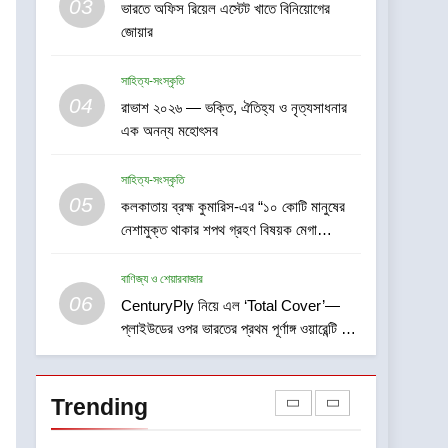
03
ভারতে অফিস রিয়েল এস্টেট খাতে বিনিয়োগের
6
CenturyPly নিয়ে এল ‘Total
জোয়ার
Cover’—প্লাইউডের ওপর
ভারতের প্রথম পূর্ণাঙ্গ ওয়ারেন্টি যা
সাহিত্য-সংস্কৃতি
বাণিজ্য ও শেয়ারবাজার
আসবাবপত্র তৈরির সম্পূর্ণ খরচ
04
রাভাশ ২০২৬ — ভক্তি, ঐতিহ্য ও নৃত্যসাধনার
পুষিয়ে দেয়
7
এক অনন্য মহোৎসব
গড়িয়াহাটে ঐতিহ্য-প্রাণিত
ফ্ল্যাগশিপ শোরুমের শুভ উদ্বোধন
সাহিত্য-সংস্কৃতি
করল বি. সরকার জহুরী
বাণিজ্য ও শেয়ারবাজার
05
কলকাতায় ব্রহ্ম কুমারিস-এর “১০ কোটি মানুষের
নেশামুক্ত থাকার শপথ গ্রহণ বিষয়ক মেগা
8
ক্যাম্পেইন”-এর সূচনা
আন্তর্জাতিক খেতাবজয়ী ক্ষুদে
বাণিজ্য ও শেয়ারবাজার
দাবাড়ুদের সম্বর্ধনা দিলো ডিব্যেন্দু
06
বারুয়া চেস একাডেমি
CenturyPly নিয়ে এল ‘Total Cover’—
খেলা
প্লাইউডের ওপর ভারতের প্রথম পূর্ণাঙ্গ ওয়ারেন্টি যা
আসবাবপত্র তৈরির সম্পূর্ণ খরচ পুষিয়ে দেয়
1
বাসিরহাটে প্রথমবার টেলি-
অপথ্যালমোলজির মাধ্যমে চক্ষু
Trending
পরীক্ষা
স্বাস্থ্য