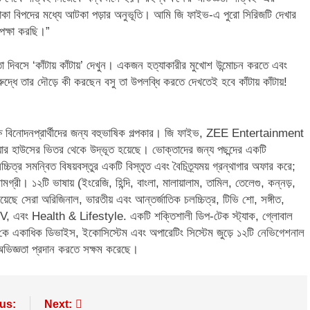
়ে থাকা বিপদের মধ্যে আটকা পড়ার অনুভূতি। আমি জি ফাইভ-এ পুরো সিরিজটি দেখার
েক্ষা করছি।”
দিবসে ‘কাঁটায় কাঁটায়’ দেখুন। একজন হত্যাকারীর মুখোশ উন্মোচন করতে এবং
রুদ্ধে তার দৌড়ে কী করছেন বসু তা উপলব্ধি করতে দেখতেই হবে কাঁটায় কাঁটায়!
ক্ষ বিনোদনপ্রার্থীদের জন্য বহুভাষিক গল্পকার। জি ফাইভ, ZEE Entertainment
র হাউসের ভিতর থেকে উদ্ভূত হয়েছে। ভোক্তাদের জন্য পছন্দের একটি
্চিত্র সমন্বিত বিষয়বস্তুর একটি বিস্তৃত এবং বৈচিত্র্যময় গ্রন্থাগার অফার করে;
রী। ১২টি ভাষায় (ইংরেজি, হিন্দি, বাংলা, মালায়ালাম, তামিল, তেলেগু, কন্নড়,
 রয়েছে সেরা অরিজিনাল, ভারতীয় এবং আন্তর্জাতিক চলচ্চিত্র, টিভি শো, সঙ্গীত,
, এবং Health & Lifestyle. একটি শক্তিশালী ডিপ-টেক স্ট্যাক, গ্লোবাল
 কে একাধিক ডিভাইস, ইকোসিস্টেম এবং অপারেটিং সিস্টেম জুড়ে ১২টি নেভিগেশনাল
র অভিজ্ঞতা প্রদান করতে সক্ষম করেছে।
us:
Next: