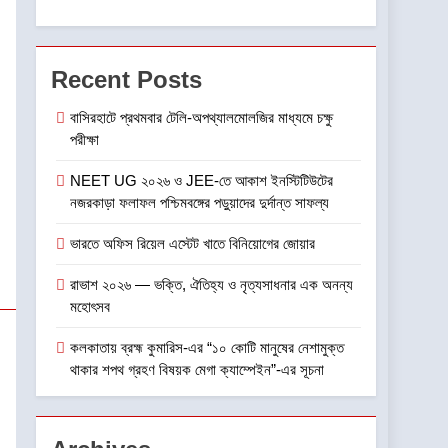
ক্যাম্পেইন”-এর সূচনা
6
CenturyPly নিয়ে এল ‘Total
Cover’—প্লাইউডের ওপর
Recent Posts
ভারতের প্রথম পূর্ণাঙ্গ ওয়ারেন্টি যা
বাণিজ্য ও শেয়ারবাজার
আসবাবপত্র তৈরির সম্পূর্ণ খরচ
বাসিরহাটে প্রথমবার টেলি-অপথ্যালমোলজির মাধ্যমে চক্ষু
পরীক্ষা
পুষিয়ে দেয়
7
গড়িয়াহাটে ঐতিহ্য-প্রাণিত
NEET UG ২০২৬ ও JEE-তে আকাশ ইনস্টিটিউটের
ফ্ল্যাগশিপ শোরুমের শুভ উদ্বোধন
নজরকাড়া ফলাফল পশ্চিমবঙ্গের পড়ুয়াদের দুর্দান্ত সাফল্য
করল বি. সরকার জহুরী
বাণিজ্য ও শেয়ারবাজার
ভারতে অফিস রিয়েল এস্টেট খাতে বিনিয়োগের জোয়ার
8
আন্তর্জাতিক খেতাবজয়ী ক্ষুদে
রাভাশ ২০২৬ — ভক্তি, ঐতিহ্য ও নৃত্যসাধনার এক অনন্য
দাবাড়ুদের সম্বর্ধনা দিলো ডিব্যেন্দু
মহোৎসব
বারুয়া চেস একাডেমি
খেলা
কলকাতায় ব্রহ্ম কুমারিস-এর “১০ কোটি মানুষের নেশামুক্ত
থাকার শপথ গ্রহণ বিষয়ক মেগা ক্যাম্পেইন”-এর সূচনা
1
বাসিরহাটে প্রথমবার টেলি-
অপথ্যালমোলজির মাধ্যমে চক্ষু
পরীক্ষা
স্বাস্থ্য