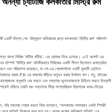
অনন্যা চ্যাটার্জি কলকাতার মিস্ট্রি রুম
ার্জি একটি নিমগ্ন শো- থিমযুক্ত অভিজ্ঞতার জন্য কলকাতার ‘মিস্ট্রি রুম’ পরিদর্শন
 বাংলা সিরিজ ‘কাঁটায় কাঁটায়’- এর রোমাঞ্চ নিয়ে এসেছে। ১৫ই আগস্ট এর
নের হটস্পট ‘মিস্ট্রি রুম’ নাটকীয়ভাবে সিরিজের একটি শীতল বিনোদনে রূপান্তরিত
েছেন এবং পরিচালনা করেছেন, যা শো-এর প্রেক্ষাপটকে একটি দূরবর্তী হোটেলে
িজেদের নায়ক P.K এর জায়গায় দাঁড়িয়ে অনুভব করার উপাদান পান। বসু, বাইরের
 করে রহস্যজনক ক্লুগুলি বের করতে এবং সম্ভাব্য সন্দেহভাজনকে চিহ্নিত করতে উদ্যোগী
শাকেই বাড়িয়ে দেয়নি বরং ভক্তদের তীব্র মনস্তাত্ত্বিক থ্রিলারের হৃদয়-দৌড়ের
ছেন, তাঁর বক্তব্য শেয়ার করতে গিয়ে বলেছেন, “কলকাতার অসাধারন একটা স্পিরিট
তে দেখে সত্যিই নিজেকে ধন্য মনে হয়। রহস্য কক্ষের অভিজ্ঞতা সত্যিই ‘এর