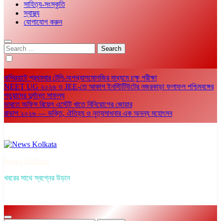
সাহিত্য-সংস্কৃতি
স্বাস্থ্য
যোগাযোগ করুন
Search
for:
বাসিরহাটে প্রথমবার টেলি-অপথ্যালমোলজির মাধ্যমে চক্ষু পরীক্ষা
NEET UG ২০২৬ ও JEE-তে আকাশ ইনস্টিটিউটের নজরকাড়া ফলাফল পশ্চিমবঙ্গের
পড়ুয়াদের দুর্দান্ত সাফল্য
ভারতে অফিস রিয়েল এস্টেট খাতে বিনিয়োগের জোয়ার
রাভাশ ২০২৬ — ভক্তি, ঐতিহ্য ও নৃত্যসাধনার এক অনন্য মহোৎসব
News Kolkata
খবরের সাথে স্বপ্নের উড়ান