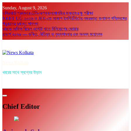
Skip
Sunday, August 9, 2026
to
বাসিরহাটে প্রথমবার টেলি-অপথ্যালমোলজির মাধ্যমে চক্ষু পরীক্ষা
content
NEET UG ২০২৬ ও JEE-তে আকাশ ইনস্টিটিউটের নজরকাড়া ফলাফল পশ্চিমবঙ্গের
পড়ুয়াদের দুর্দান্ত সাফল্য
ভারতে অফিস রিয়েল এস্টেট খাতে বিনিয়োগের জোয়ার
রাভাশ ২০২৬ — ভক্তি, ঐতিহ্য ও নৃত্যসাধনার এক অনন্য মহোৎসব
News Kolkata
খবরের সাথে স্বপ্নের উড়ান
Chief Editor