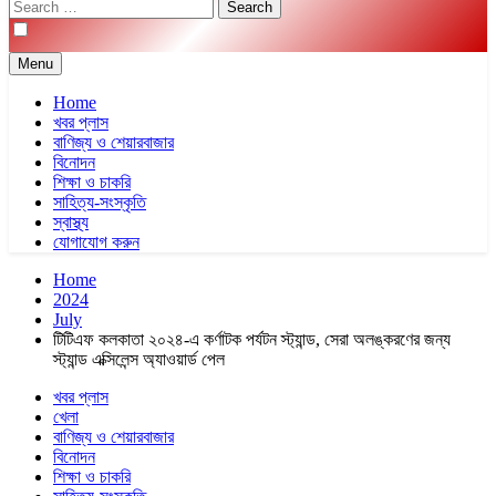
Search
for:
Menu
Home
খবর প্লাস
বাণিজ্য ও শেয়ারবাজার
বিনোদন
শিক্ষা ও চাকরি
সাহিত্য-সংস্কৃতি
স্বাস্থ্য
যোগাযোগ করুন
Home
2024
July
টিটিএফ কলকাতা ২০২৪-এ কর্ণাটক পর্যটন স্ট্যান্ড, সেরা অলঙ্করণের জন্য
স্ট্যান্ড এক্সিলেন্স অ্যাওয়ার্ড পেল
খবর প্লাস
খেলা
বাণিজ্য ও শেয়ারবাজার
বিনোদন
শিক্ষা ও চাকরি