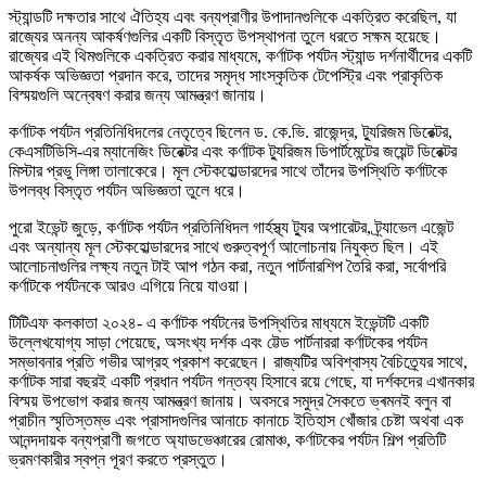
স্ট্যান্ডটি দক্ষতার সাথে ঐতিহ্য এবং বন্যপ্রাণীর উপাদানগুলিকে একত্রিত করেছিল, যা
রাজ্যের অনন্য আকর্ষণগুলির একটি বিস্তৃত উপস্থাপনা তুলে ধরতে সক্ষম হয়েছে।
রাজ্যের এই থিমগুলিকে একত্রিত করার মাধ্যমে, কর্ণাটক পর্যটন স্ট্যান্ড দর্শনার্থীদের একটি
আকর্ষক অভিজ্ঞতা প্রদান করে, তাদের সমৃদ্ধ সাংস্কৃতিক টেপেস্ট্রি এবং প্রাকৃতিক
বিস্ময়গুলি অন্বেষণ করার জন্য আমন্ত্রণ জানায়।
কর্ণাটক পর্যটন প্রতিনিধিদলের নেতৃত্বে ছিলেন ড. কে.ভি. রাজেন্দ্র, ট্যুরিজম ডিরেক্টর,
কেএসটিডিসি-এর ম্যানেজিং ডিরেক্টর এবং কর্ণাটক ট্যুরিজম ডিপার্টমেন্টের জয়েন্ট ডিরেক্টর
মিস্টার প্রভু লিঙ্গা তালাকেরে। মূল স্টেকহোল্ডারদের সাথে তাঁদের উপস্থিতি কর্ণাটকে
উপলব্ধ বিস্তৃত পর্যটন অভিজ্ঞতা তুলে ধরে।
পুরো ইভেন্ট জুড়ে, কর্ণাটক পর্যটন প্রতিনিধিদল গার্হস্থ্য ট্যুর অপারেটর, ট্র্যাভেল এজেন্ট
এবং অন্যান্য মূল স্টেকহোল্ডারদের সাথে গুরুত্বপূর্ণ আলোচনায় নিযুক্ত ছিল। এই
আলোচনাগুলির লক্ষ্য নতুন টাই আপ গঠন করা, নতুন পার্টনারশিপ তৈরি করা, সর্বোপরি
কর্ণাটকে পর্যটনকে আরও এগিয়ে নিয়ে যাওয়া।
টিটিএফ কলকাতা ২০২৪- এ কর্ণাটক পর্যটনের উপস্থিতির মাধ্যমে ইভেন্টটি একটি
উল্লেখযোগ্য সাড়া পেয়েছে, অসংখ্য দর্শক এবং ট্টেড পার্টনাররা কর্ণাটকের পর্যটন
সম্ভাবনার প্রতি গভীর আগ্রহ প্রকাশ করেছেন। রাজ্যটির অবিশ্বাস্য বৈচিত্র্যের সাথে,
কর্ণাটক সারা বছরই একটি প্রধান পর্যটন গন্তব্য হিসাবে রয়ে গেছে, যা দর্শকদের এখানকার
বিস্ময় উপভোগ করার জন্য আমন্ত্রণ জানায়। অবসরে সমুদ্র সৈকতে ভ্ৰমনই বলুন বা
প্রাচীন স্মৃতিস্তম্ভ এবং প্রাসাদগুলির আনাচে কানাচে ইতিহাস খোঁজার চেষ্টা অথবা এক
আনন্দদায়ক বন্যপ্রাণী জগতে অ্যাডভেঞ্চারের রোমাঞ্চ, কর্ণাটকের পর্যটন শিল্প প্রতিটি
ভ্রমণকারীর স্বপ্ন পূরণ করতে প্রস্তুত।