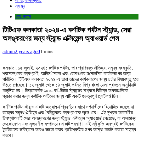
সাহিত্য-সংস্কৃতি
স্বাস্থ্য
খবর প্লাস
টিটিএফ কলকাতা ২০২৪-এ কর্ণাটক পর্যটন স্ট্যান্ড, সেরা
অলঙ্করণের জন্য স্ট্যান্ড এক্সিলেন্স অ্যাওয়ার্ড পেল
admin
2 years ago
0
1 mins
কলকাতা, ১৫ জুলাই, ২০২৪: কর্ণাটক পর্যটন, তার প্রাণবন্ত ঐতিহ্য, সমৃদ্ধ সংস্কৃতি,
শ্বাসরুদ্ধকর বন্যপ্রাণী, আদিম সৈকত এবং রোমাঞ্চকর দুঃসাহসিক কার্যকলাপের জন্য
পরিচিত। টিটিএফ কলকাতা ২০২৪-এ তারা তাদের কার্যকলাপের জন্য চর্চার বিষয়বস্তু হয়ে
উঠতে পেরেছে। ১২ জুলাই থেকে ১৪ জুলাই পর্যন্ত বিশ্ব বাংলা মেলা প্রাঙ্গনে অনুষ্ঠানটি
অনুষ্ঠিত হয়। চিত্তাকর্ষক ১০০- বর্গ-মিটার স্ট্যান্ডের মাধ্যমে বিভিন্ন অফারগুলিকে
প্রচার করার জন্য কর্ণাটক পর্যটনের জন্য এটি একটি গুরুত্বপূর্ণ প্ল্যাটফর্ম ছিল।
কর্ণাটক পর্যটন স্ট্যান্ড একটি অত্যাশ্চর্য প্রদর্শনের সাথে দর্শনার্থীদের বিমোহিত করেছে যা
রাজ্যের সমৃদ্ধ ঐতিহ্য এবং বৈচিত্র্যময় বন্যপ্রাণকে তুলে ধরে। এই দৃশ্যত আকর্ষণীয়
উপস্থাপনাটি সেরা অলঙ্করণের জন্য স্ট্যান্ড এক্সিলেন্স অ্যাওয়ার্ড পেয়েছে, যা অসামান্য
ডেকোরেশন এবং সৃজনশীল সম্পাদনের একটি প্রমাণ। এই স্বীকৃতি অবশ্যই কর্ণাটকের
ট্যুরিজমের ভবিষ্যতে আরও ভালো করার প্রতিশ্রুতির উপর আস্থা অর্জন করতে সাহায্য
করবে।