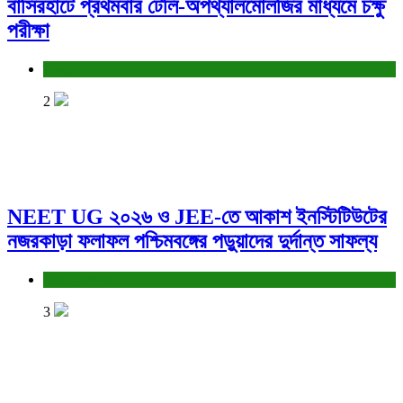
বাসিরহাটে প্রথমবার টেলি-অপথ্যালমোলজির মাধ্যমে চক্ষু
পরীক্ষা
স্বাস্থ্য
2
NEET UG ২০২৬ ও JEE-তে আকাশ ইনস্টিটিউটের
নজরকাড়া ফলাফল পশ্চিমবঙ্গের পড়ুয়াদের দুর্দান্ত সাফল্য
শিক্ষা ও চাকরি
3