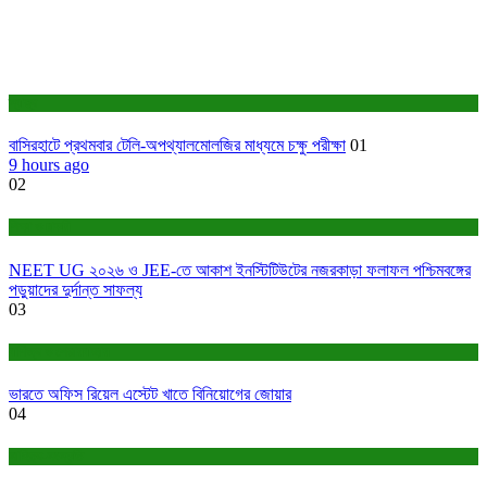
স্বাস্থ্য
বাসিরহাটে প্রথমবার টেলি-অপথ্যালমোলজির মাধ্যমে চক্ষু পরীক্ষা
01
9 hours ago
02
শিক্ষা ও চাকরি
NEET UG ২০২৬ ও JEE-তে আকাশ ইনস্টিটিউটের নজরকাড়া ফলাফল পশ্চিমবঙ্গের
পড়ুয়াদের দুর্দান্ত সাফল্য
03
বাণিজ্য ও শেয়ারবাজার
ভারতে অফিস রিয়েল এস্টেট খাতে বিনিয়োগের জোয়ার
04
সাহিত্য-সংস্কৃতি