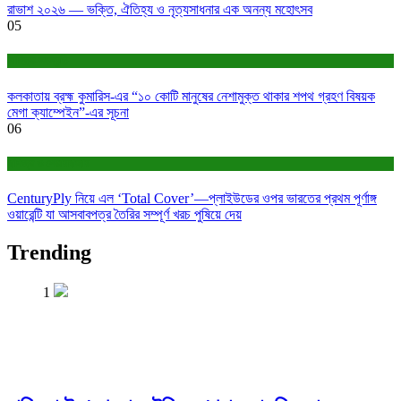
রাভাশ ২০২৬ — ভক্তি, ঐতিহ্য ও নৃত্যসাধনার এক অনন্য মহোৎসব
05
সাহিত্য-সংস্কৃতি
কলকাতায় ব্রহ্ম কুমারিস-এর “১০ কোটি মানুষের নেশামুক্ত থাকার শপথ গ্রহণ বিষয়ক
মেগা ক্যাম্পেইন”-এর সূচনা
06
বাণিজ্য ও শেয়ারবাজার
CenturyPly নিয়ে এল ‘Total Cover’—প্লাইউডের ওপর ভারতের প্রথম পূর্ণাঙ্গ
ওয়ারেন্টি যা আসবাবপত্র তৈরির সম্পূর্ণ খরচ পুষিয়ে দেয়
Trending
1