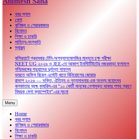
Animesh Saha
খবর প্লাস
খেলা
বাণিজ্য ও শেয়ারবাজার
বিনোদন
শিক্ষা ও চাকরি
সাহিত্য-সংস্কৃতি
স্বাস্থ্য
বাসিরহাটে প্রথমবার টেলি-অপথ্যালমোলজির মাধ্যমে চক্ষু পরীক্ষা
NEET UG ২০২৬ ও JEE-তে আকাশ ইনস্টিটিউটের নজরকাড়া ফলাফল
পশ্চিমবঙ্গের পড়ুয়াদের দুর্দান্ত সাফল্য
ভারতে অফিস রিয়েল এস্টেট খাতে বিনিয়োগের জোয়ার
রাভাশ ২০২৬ — ভক্তি, ঐতিহ্য ও নৃত্যসাধনার এক অনন্য মহোৎসব
কলকাতায় ব্রহ্ম কুমারিস-এর “১০ কোটি মানুষের নেশামুক্ত থাকার শপথ গ্রহণ
বিষয়ক মেগা ক্যাম্পেইন”-এর সূচনা
Menu
Home
খবর প্লাস
বাণিজ্য ও শেয়ারবাজার
বিনোদন
শিক্ষা ও চাকরি