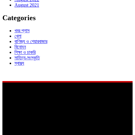
August 2021
Categories
খবর প্লাস
খেলা
বাণিজ্য ও শেয়ারবাজার
বিনোদন
শিক্ষা ও চাকরি
সাহিত্য-সংস্কৃতি
স্বাস্থ্য
About
Us
শিক্ষা থেকে স্বাস্থ্য ও বিনোদন এবং সাহিত্য থেকে শেয়ারবাজার। জীবনের প্রতিদিনের
রোজনামচা নিয়ে খবরের বিশ্লেষণে নিউজ কলকাতা