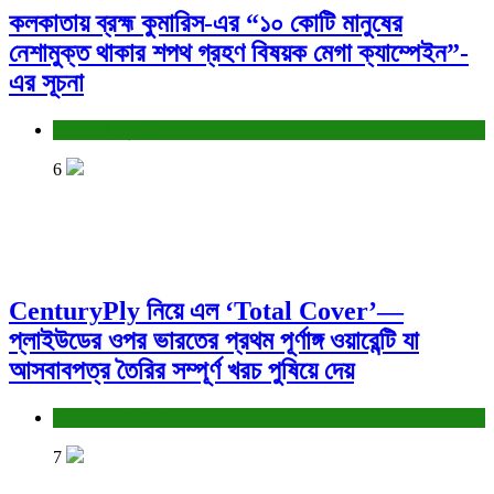
কলকাতায় ব্রহ্ম কুমারিস-এর “১০ কোটি মানুষের
নেশামুক্ত থাকার শপথ গ্রহণ বিষয়ক মেগা ক্যাম্পেইন”-
এর সূচনা
সাহিত্য-সংস্কৃতি
6
CenturyPly নিয়ে এল ‘Total Cover’—
প্লাইউডের ওপর ভারতের প্রথম পূর্ণাঙ্গ ওয়ারেন্টি যা
আসবাবপত্র তৈরির সম্পূর্ণ খরচ পুষিয়ে দেয়
বাণিজ্য ও শেয়ারবাজার
7