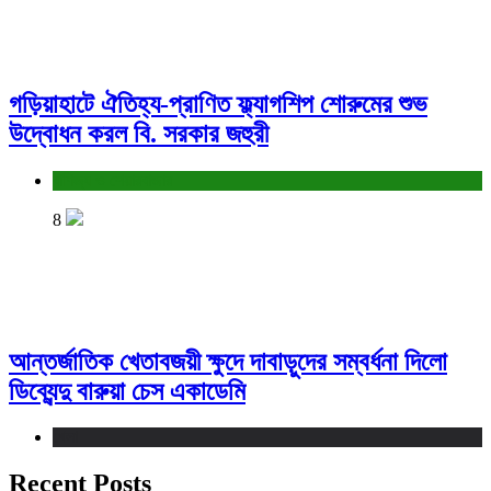
গড়িয়াহাটে ঐতিহ্য-প্রাণিত ফ্ল্যাগশিপ শোরুমের শুভ
উদ্বোধন করল বি. সরকার জহুরী
বাণিজ্য ও শেয়ারবাজার
8
আন্তর্জাতিক খেতাবজয়ী ক্ষুদে দাবাড়ুদের সম্বর্ধনা দিলো
ডিব্যেন্দু বারুয়া চেস একাডেমি
খেলা
Recent Posts