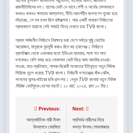
আলোর ফুলকি– কমিউনিস্ট আন্দোলন, সাম্যের আদর্শ, জ্ঞানীগুণী
রাজনীতিবিদের দল। হালের ভোট যে ভাবে পেশী ও অর্থের মেলবন্ধনে
কখনও কখনও ক্ষমতার আস্ফালন, নীতি-আদর্শহীন জনগণেশ পুজো হয়ে
দাঁড়াচ্ছে, সে সব তখন ছিল কষ্টকল্পনা। আর একটি সাধারণ নির্বাচনের
প্রাক্কালে হারানো সেই সময়ই ফিরে দেখতে চায় TV9 বাংলা।
প্রথম সর্বজনীন নির্বাচনে নিরক্ষরে ভরা দেশে সর্বত্র সুষ্ঠু ভোটের
আয়োজন, মানুষকে বুথমুখী করাও ছিল বড় চ্যালেঞ্জ। নির্বাচনে
ব্যালটবাক্স থেকে এখনকার মতো ইভিএম ব্যবহার, সঙ্গে গত সাত
দশকেরও বেশি সময় ধরে লোকসভা ভোট ঘিরে আম আদমির চাওয়া-
পাওয়া, ঘাত-প্রতিঘাত, শাসক-বিরোধী সংঘাতের ইতিবৃত্ত নতুন নিউজ
সিরিজে তুলে ধরেছে TV9 বাংলা। নির্বাচনী গণতন্ত্রের বাঁক-ঝোঁক,
সংসদের অন্দর-বাইরের ছবি-গল্প-সহ।
দেখুন TV9 বাংলার নতুন নিউজ
সিরিজ ভোটযুদ্ধ-দেশের লড়াই। ১০ মার্চ, ২০২৪, রাত ১০ টায়।
Post
Previous:
Next:
navigation
আন্তর্জাতিক নারী দিবস
স্বনির্ভর নারীদের নিয়ে
উদযাপনে মেঘমিতা
বসন্ত উৎসব শোভাবাজার