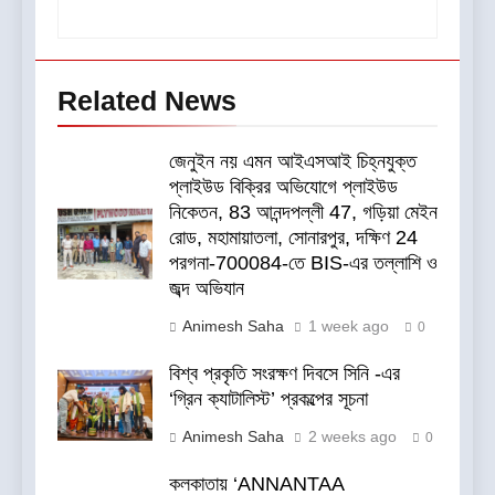
Related News
জেনুইন নয় এমন আইএসআই চিহ্নযুক্ত
প্লাইউড বিক্রির অভিযোগে প্লাইউড
নিকেতন, 83 আনন্দপল্লী 47, গড়িয়া মেইন
রোড, মহামায়াতলা, সোনারপুর, দক্ষিণ 24
পরগনা-700084-তে BIS-এর তল্লাশি ও
জব্দ অভিযান
Animesh Saha
1 week ago
0
বিশ্ব প্রকৃতি সংরক্ষণ দিবসে সিনি -এর
‘গ্রিন ক্যাটালিস্ট’ প্রকল্পের সূচনা
Animesh Saha
2 weeks ago
0
কলকাতায় ‘ANNANTAA