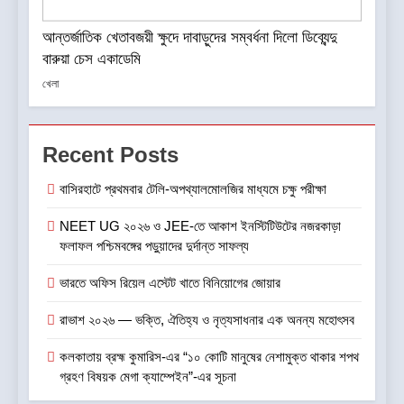
আন্তর্জাতিক খেতাবজয়ী ক্ষুদে দাবাড়ুদের সম্বর্ধনা দিলো ডিব্যেন্দু
বারুয়া চেস একাডেমি
খেলা
Recent Posts
বাসিরহাটে প্রথমবার টেলি-অপথ্যালমোলজির মাধ্যমে চক্ষু পরীক্ষা
NEET UG ২০২৬ ও JEE-তে আকাশ ইনস্টিটিউটের নজরকাড়া
ফলাফল পশ্চিমবঙ্গের পড়ুয়াদের দুর্দান্ত সাফল্য
ভারতে অফিস রিয়েল এস্টেট খাতে বিনিয়োগের জোয়ার
রাভাশ ২০২৬ — ভক্তি, ঐতিহ্য ও নৃত্যসাধনার এক অনন্য মহোৎসব
কলকাতায় ব্রহ্ম কুমারিস-এর “১০ কোটি মানুষের নেশামুক্ত থাকার শপথ
গ্রহণ বিষয়ক মেগা ক্যাম্পেইন”-এর সূচনা