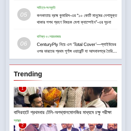
সাহিত্য-সংস্কৃতি
05
কলকাতায় ব্রহ্ম কুমারিস-এর “১০ কোটি মানুষের নেশামুক্ত
থাকার শপথ গ্রহণ বিষয়ক মেগা ক্যাম্পেইন”-এর সূচনা
বাণিজ্য ও শেয়ারবাজার
06
CenturyPly নিয়ে এল ‘Total Cover’—প্লাইউডের
ওপর ভারতের প্রথম পূর্ণাঙ্গ ওয়ারেন্টি যা আসবাবপত্র তৈরির
সম্পূর্ণ খরচ পুষিয়ে দেয়
Trending
1
বাসিরহাটে প্রথমবার টেলি-অপথ্যালমোলজির মাধ্যমে চক্ষু পরীক্ষা
স্বাস্থ্য
2