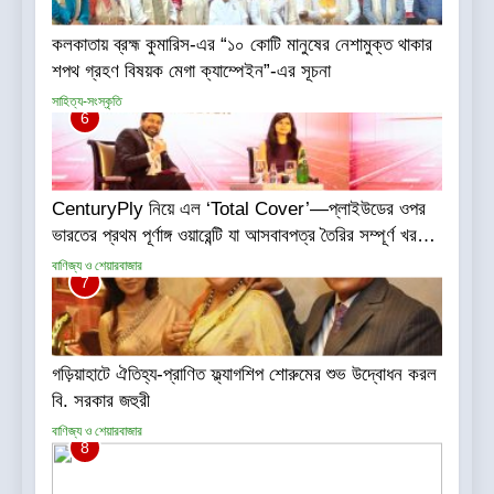
কলকাতায় ব্রহ্ম কুমারিস-এর “১০ কোটি মানুষের নেশামুক্ত থাকার
শপথ গ্রহণ বিষয়ক মেগা ক্যাম্পেইন”-এর সূচনা
সাহিত্য-সংস্কৃতি
6
CenturyPly নিয়ে এল ‘Total Cover’—প্লাইউডের ওপর
ভারতের প্রথম পূর্ণাঙ্গ ওয়ারেন্টি যা আসবাবপত্র তৈরির সম্পূর্ণ খরচ
পুষিয়ে দেয়
বাণিজ্য ও শেয়ারবাজার
7
গড়িয়াহাটে ঐতিহ্য-প্রাণিত ফ্ল্যাগশিপ শোরুমের শুভ উদ্বোধন করল
বি. সরকার জহুরী
বাণিজ্য ও শেয়ারবাজার
8