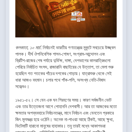
কলকাতা, ১০ মার্চ
: নির্বাচনই ভারতীয় গণতন্ত্রের মুকুটে সবচেয়ে উজ্জ্বল
পালক। দীর্ঘ ঔপনিবেশিক শাসন-শোষণ, সংগ্রাম-আন্দোলন এবং
ব্রিটিশ-রাজের শেষ পর্যায়ে দুর্ভিক্ষ, দাঙ্গা, দেশভাগের কালরাত্রিগুলো
পেরিয়ে নির্বাচিত সংসদ, রাজারানি বাছাইয়ের যে উত্তাপ, তা মেলা শুরু
হয়েছিল গত শতকের পাঁচের দশকের গোড়ায়। যাত্রাশুরু থেকে সেই
ধারা আজও বহমান। চলার পথে পাঁক-পলি, অসংখ্য নেতি-বিষাদ
সত্ত্বেও।
১৯৫১-৫২। সে যেন এক ঘন শিরহণের সময়। কারণ সর্বজনীন ভোট
এবং তার উত্তেজনা আগে পোহাননি দেশবাসী। আর তা আজকের মতো
ক্ষমতার অপব্যবহারে নির্বাচনতন্ত্র, মানে নির্বাচন এবং যেনতেন প্রকারে
জিৎ মূলমন্ত্র হয়ে ওঠেনি। অনেক না-পাওয়া আছে ঠিকই, আছে ক্ষুধা,
ভিটেমাটি হারানো মানুষের হাহাকার। তবু তারই মধ্যে আকাশভরা