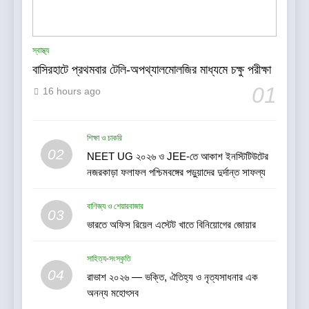
স্বাস্থ্য
বাসিরহাটে প্রথমবার টেলি-অপথ্যালমোলজির মাধ্যমে চক্ষু পরীক্ষা
01
16 hours ago
শিক্ষা ও চাকরি
02
NEET UG ২০২৬ ও JEE-তে আকাশ ইনস্টিটিউটের
নজরকাড়া ফলাফল পশ্চিমবঙ্গের পড়ুয়াদের দুর্দান্ত সাফল্য
বাণিজ্য ও শেয়ারবাজার
03
ভারতে অফিস রিয়েল এস্টেট খাতে বিনিয়োগের জোয়ার
সাহিত্য-সংস্কৃতি
04
রাভাশ ২০২৬ — ভক্তি, ঐতিহ্য ও নৃত্যসাধনার এক
অনন্য মহোৎসব