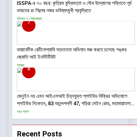
ISSPA-র ৭০ বছর: কৃত্রিম বুদ্ধিমত্তা ও যৌথ উদ্যোগের শক্তিতে পূর্ব
ভারতের রং শিল্পের নজর ভবিষ্যৎমুখী প্রবৃদ্ধিতে
বাণিজ্য ও শেয়ারবাজার
7
ডায়াবেটিক রেটিনোপ্যাথি সচেতনতা অভিযান শুরু করতে চলেছে শঙ্কর
জ্যোতি আই ইনস্টিটিউট
স্বাস্থ্য
8
জেনুইন নয় এমন আইএসআই চিহ্নযুক্ত প্লাইউড বিক্রির অভিযোগে
প্লাইউড নিকেতন, 83 আনন্দপল্লী 47, গড়িয়া মেইন রোড, মহামায়াতলা,
সোনারপুর, দক্ষিণ 24 পরগনা-700084-তে BIS-এর তল্লাশি ও জব্দ
খবর প্লাস
অভিযান
Recent Posts