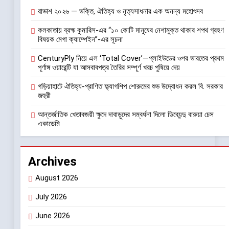
রাভাশ ২০২৬ — ভক্তি, ঐতিহ্য ও নৃত্যসাধনার এক অনন্য মহোৎসব
কলকাতায় ব্রহ্ম কুমারিস-এর “১০ কোটি মানুষের নেশামুক্ত থাকার শপথ গ্রহণ
বিষয়ক মেগা ক্যাম্পেইন”-এর সূচনা
CenturyPly নিয়ে এল ‘Total Cover’—প্লাইউডের ওপর ভারতের প্রথম
পূর্ণাঙ্গ ওয়ারেন্টি যা আসবাবপত্র তৈরির সম্পূর্ণ খরচ পুষিয়ে দেয়
গড়িয়াহাটে ঐতিহ্য-প্রাণিত ফ্ল্যাগশিপ শোরুমের শুভ উদ্বোধন করল বি. সরকার
জহুরী
আন্তর্জাতিক খেতাবজয়ী ক্ষুদে দাবাড়ুদের সম্বর্ধনা দিলো ডিব্যেন্দু বারুয়া চেস
একাডেমি
Archives
August 2026
July 2026
June 2026