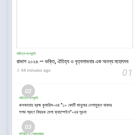
সাহিত্য-সংস্কৃতি
রাভাশ ২০২৬ — ভক্তি, ঐতিহ্য ও নৃত্যসাধনার এক অনন্য মহোৎসব
01
44 minutes ago
02
সাহিত্য-সংস্কৃতি
কলকাতায় ব্রহ্ম কুমারিস-এর “১০ কোটি মানুষের নেশামুক্ত থাকার
শপথ গ্রহণ বিষয়ক মেগা ক্যাম্পেইন”-এর সূচনা
03
বাণিজ্য ও শেয়ারবাজার