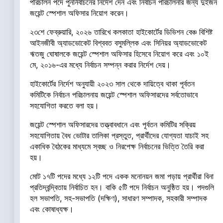
পরিচালন পদে পুনর্নির্বাচনের নির্দেশ দেন এবং নির্বাচন পরিচালনার জন্য দুইজন
জয়েন্ট স্পেশাল অফিসার নিয়োগ করেন।
২৩শে ফেব্রুয়ারি, ২০২৬ তারিখে কলকাতা হাইকোর্টের ডিভিশন বেঞ্চ বিশিষ্ট
আইনজীবী অ্যাডভোকেট বিশ্ববত বসুমল্লিক এবং সিনিয়র অ্যাডভোকেট
ঋতজু ঘোষালকে জয়েন্ট স্পেশাল অফিসার হিসেবে নিয়োগ করে এবং ১০ই
মে, ২০১৬-এর মধ্যে নির্বাচন সম্পন্ন করার নির্দেশ দেয়।
হাইকোর্টের নির্দেশ অনুযায়ী ২০২৩ সাল থেকে দায়িত্বে থাকা পূর্বতন
কমিটিকে নির্বাচন পরিচালনায় জয়েন্ট স্পেশাল অফিসারদের সর্বতোভাবে
সহযোগিতা করতে বলা হয়।
জয়েন্ট স্পেশাল অফিসারদের তত্ত্বাবধানে এবং পূর্বতন কমিটির সক্রিয়
সহযোগিতায় বৈধ ভোটার তালিকা প্রস্তুত, প্রার্থীদের যোগ্যতা যাচাই সহ
একাধিক বৈঠকের মাধ্যমে স্বচ্ছ ও নিরপেক্ষ নির্বাচনের ভিত্তি তৈরি করা
হয়।
মোট ১৭টি পদের মধ্যে ১২টি পদে একক মনোনয়ন জমা পড়ায় প্রার্থীরা বিনা
প্রতিদ্বন্দ্বিতায় নির্বাচিত হন। বাকি ৫টি পদে নির্বাচন অনুষ্ঠিত হয়। পদগুলি
হল সভাপতি, সহ-সভাপতি (দক্ষিণ), সাধারণ সম্পাদক, সহকারী সম্পাদক
এবং কোষাধ্যক্ষ।