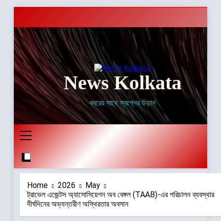
Skip
to
content
News Kolkata
খবরের সাথে স্বপ্নের উড়ান
Home
2026
May
ট্রাভেল এজেন্টস অ্যাসোসিয়েশন অব বেঙ্গল (TAAB)-এর পরিচালন ব্যবস্থার
দীর্ঘদিনের অভ্যন্তরীণ অস্থিরতার অবসান