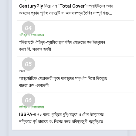
CenturyPly নিয়ে এল ‘Total Cover’—প্লাইউডের ওপর
ভারতের প্রথম পূর্ণাঙ্গ ওয়ারেন্টি যা আসবাবপত্র তৈরির সম্পূর্ণ খরচ
পুষিয়ে দেয়
04
বাণিজ্য ও শেয়ারবাজার
গড়িয়াহাটে ঐতিহ্য-প্রাণিত ফ্ল্যাগশিপ শোরুমের শুভ উদ্বোধন
করল বি. সরকার জহুরী
05
খেলা
আন্তর্জাতিক খেতাবজয়ী ক্ষুদে দাবাড়ুদের সম্বর্ধনা দিলো ডিব্যেন্দু
বারুয়া চেস একাডেমি
06
বাণিজ্য ও শেয়ারবাজার
ISSPA-র ৭০ বছর: কৃত্রিম বুদ্ধিমত্তা ও যৌথ উদ্যোগের
শক্তিতে পূর্ব ভারতের রং শিল্পের নজর ভবিষ্যৎমুখী প্রবৃদ্ধিতে