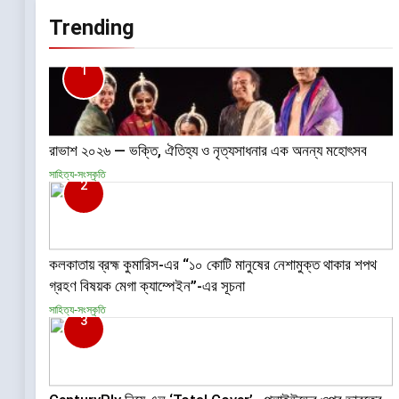
Trending
1
রাভাশ ২০২৬ — ভক্তি, ঐতিহ্য ও নৃত্যসাধনার এক অনন্য মহোৎসব
সাহিত্য-সংস্কৃতি
2
কলকাতায় ব্রহ্ম কুমারিস-এর “১০ কোটি মানুষের নেশামুক্ত থাকার শপথ
গ্রহণ বিষয়ক মেগা ক্যাম্পেইন”-এর সূচনা
সাহিত্য-সংস্কৃতি
3