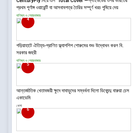
CenturyPly নিয়ে এল ‘Total Cover’—প্লাইউডের ওপর ভারতের
প্রথম পূর্ণাঙ্গ ওয়ারেন্টি যা আসবাবপত্র তৈরির সম্পূর্ণ খরচ পুষিয়ে দেয়
বাণিজ্য ও শেয়ারবাজার
4
গড়িয়াহাটে ঐতিহ্য-প্রাণিত ফ্ল্যাগশিপ শোরুমের শুভ উদ্বোধন করল বি.
সরকার জহুরী
বাণিজ্য ও শেয়ারবাজার
5
আন্তর্জাতিক খেতাবজয়ী ক্ষুদে দাবাড়ুদের সম্বর্ধনা দিলো ডিব্যেন্দু বারুয়া চেস
একাডেমি
খেলা
6