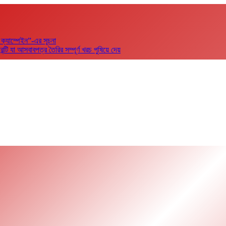
 ক্যাম্পেইন”-এর সূচনা
 যা আসবাবপত্র তৈরির সম্পূর্ণ খরচ পুষিয়ে দেয়