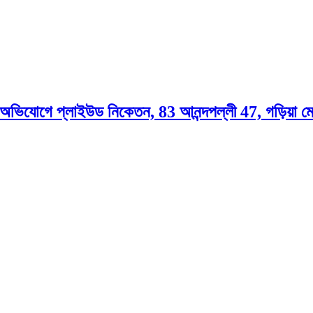
ভিযোগে প্লাইউড নিকেতন, 83 আনন্দপল্লী 47, গড়িয়া মেই