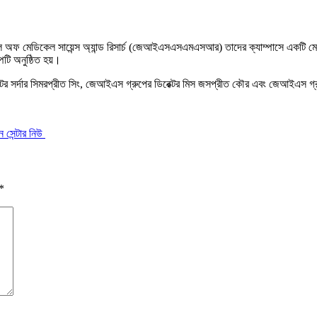
্কুল অফ মেডিকেল সায়েন্স অ্যান্ড রিসার্চ (জেআইএসএসএমএসআর) তাদের ক্যাম্পাসে একটি ম
টি অনুষ্ঠিত হয়।
েক্টর সর্দার সিমরপ্রীত সিং, জেআইএস গ্রুপের ডিরেক্টর মিস জসপ্রীত কৌর এবং জেআইএস গ্র
ন সেন্টার নিউ
*