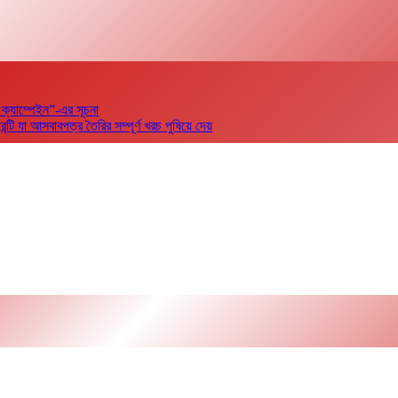
 ক্যাম্পেইন”-এর সূচনা
 যা আসবাবপত্র তৈরির সম্পূর্ণ খরচ পুষিয়ে দেয়