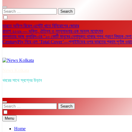
Search
for:
ভারতে অফিস রিয়েল এস্টেট খাতে বিনিয়োগের জোয়ার
রাভাশ ২০২৬ — ভক্তি, ঐতিহ্য ও নৃত্যসাধনার এক অনন্য মহোৎসব
কলকাতায় ব্রহ্ম কুমারিস-এর “১০ কোটি মানুষের নেশামুক্ত থাকার শপথ গ্রহণ বিষয়ক মেগা
CenturyPly নিয়ে এল ‘Total Cover’—প্লাইউডের ওপর ভারতের প্রথম পূর্ণাঙ্গ ওয়ারেন্টি
News Kolkata
খবরের সাথে স্বপ্নের উড়ান
Search
for:
Menu
Home