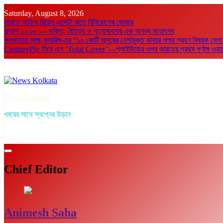
Skip
Saturday, August 8, 2026
to
ভারতে অফিস রিয়েল এস্টেট খাতে বিনিয়োগের জোয়ার
content
রাভাশ ২০২৬ — ভক্তি, ঐতিহ্য ও নৃত্যসাধনার এক অনন্য মহোৎসব
কলকাতায় ব্রহ্ম কুমারিস-এর “১০ কোটি মানুষের নেশামুক্ত থাকার শপথ গ্রহণ বিষয়ক মেগা
CenturyPly নিয়ে এল ‘Total Cover’—প্লাইউডের ওপর ভারতের প্রথম পূর্ণাঙ্গ ওয়ারেন্টি
News Kolkata
খবরের সাথে স্বপ্নের উড়ান
Chief Editor
Animesh Saha