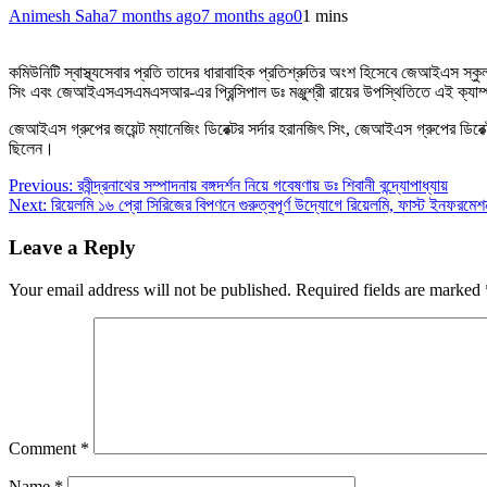
Animesh Saha
7 months ago
7 months ago
0
1 mins
কমিউনিটি স্বাস্থ্যসেবার প্রতি তাদের ধারাবাহিক প্রতিশ্রুতির অংশ হিসেবে জেআইএস স
সিং এবং জেআইএসএসএমএসআর-এর প্রিন্সিপাল ডঃ মঞ্জুশ্রী রায়ের উপস্থিতিতে এই ক্যাম্প
জেআইএস গ্রুপের জয়েন্ট ম্যানেজিং ডিরেক্টর সর্দার হরানজিৎ সিং, জেআইএস গ্রুপের ডির
ছিলেন।
Post
Previous:
রবীন্দ্রনাথের সম্পাদনায় বঙ্গদর্শন নিয়ে গবেষণায় ডঃ শিবানী বন্দ্যোপাধ্যায়
Next:
রিয়েলমি ১৬ প্রো সিরিজের বিপণনে গুরুত্বপূর্ণ উদ্যোগে রিয়েলমি, ফাস্ট ইনফরমেশ
navigation
Leave a Reply
Your email address will not be published.
Required fields are marked
Comment
*
Name
*