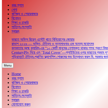
খবর প্লাস
খেলা
বাণিজ্য ও শেয়ারবাজার
বিনোদন
শিক্ষা ও চাকরি
সাহিত্য-সংস্কৃতি
স্বাস্থ্য
ভারতে অফিস রিয়েল এস্টেট খাতে বিনিয়োগের জোয়ার
রাভাশ ২০২৬ — ভক্তি, ঐতিহ্য ও নৃত্যসাধনার এক অনন্য মহোৎসব
কলকাতায় ব্রহ্ম কুমারিস-এর “১০ কোটি মানুষের নেশামুক্ত থাকার শপথ গ্রহণ বিষয
CenturyPly নিয়ে এল ‘Total Cover’—প্লাইউডের ওপর ভারতের প্রথম পূর্ণাঙ্গ ওয়
গড়িয়াহাটে ঐতিহ্য-প্রাণিত ফ্ল্যাগশিপ শোরুমের শুভ উদ্বোধন করল বি. সরকার জহু
Menu
Home
খবর প্লাস
বাণিজ্য ও শেয়ারবাজার
বিনোদন
শিক্ষা ও চাকরি
সাহিত্য-সংস্কৃতি
স্বাস্থ্য
যোগাযোগ করুন