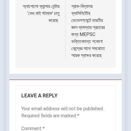
navigation
অ্যাপোলো ক্যান্সার সেন্টার
প্রাক-বিদ্যালয়
‘সেভ মাই স্টামাক’ চালু
ফ্যাসিলিটেটর
করেছে
ডেভেলপমেন্টে ভারতীয়
জ্ঞান ব্যবস্থার প্রচারের
জন্য MEPSC
ভক্তিবেদান্ত গবেষণা
কেন্দ্রের সাথে সমঝোতা
স্মারক স্বাক্ষর করেছে
LEAVE A REPLY
Your email address will not be published.
Required fields are marked
*
Comment
*