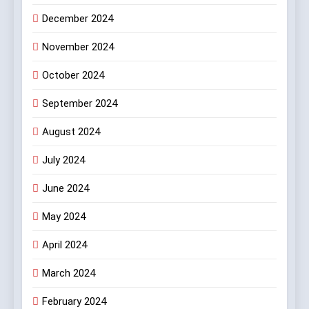
ও যৌথ উদ্যোগের শক্তিতে পূর্ব ভারতের
December 2024
রং শিল্পের নজর ভবিষ্যৎমুখী প্রবৃদ্ধিতে
বাণিজ্য ও শেয়ারবাজার
November 2024
8
October 2024
ডায়াবেটিক রেটিনোপ্যাথি সচেতনতা
অভিযান শুরু করতে চলেছে শঙ্কর জ্যোতি
September 2024
আই ইনস্টিটিউট
স্বাস্থ্য
August 2024
July 2024
June 2024
May 2024
April 2024
March 2024
February 2024