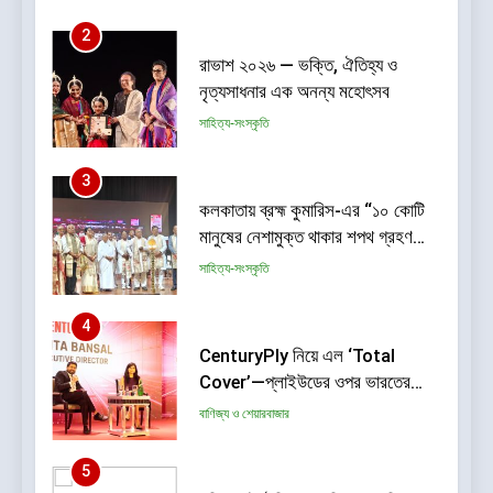
2
রাভাশ ২০২৬ — ভক্তি, ঐতিহ্য ও
নৃত্যসাধনার এক অনন্য মহোৎসব
সাহিত্য-সংস্কৃতি
3
কলকাতায় ব্রহ্ম কুমারিস-এর “১০ কোটি
মানুষের নেশামুক্ত থাকার শপথ গ্রহণ
বিষয়ক মেগা ক্যাম্পেইন”-এর সূচনা
সাহিত্য-সংস্কৃতি
4
CenturyPly নিয়ে এল ‘Total
Cover’—প্লাইউডের ওপর ভারতের
প্রথম পূর্ণাঙ্গ ওয়ারেন্টি যা আসবাবপত্র
বাণিজ্য ও শেয়ারবাজার
তৈরির সম্পূর্ণ খরচ পুষিয়ে দেয়
5