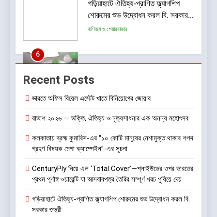
গড়িয়াহাটে ঐতিহ্য-প্রাণিত ফ্ল্যাগশিপ
শোরুমের শুভ উদ্বোধন করল বি. সরকার
জহুরী
বাণিজ্য ও শেয়ারবাজার
6
আন্তর্জাতিক খেতাবজয়ী ক্ষুদে দাবাড়ুদের
Recent Posts
সম্বর্ধনা দিলো ডিব্যেন্দু বারুয়া চেস
একাডেমি
খেলা
ভারতে অফিস রিয়েল এস্টেট খাতে বিনিয়োগের জোয়ার
রাভাশ ২০২৬ — ভক্তি, ঐতিহ্য ও নৃত্যসাধনার এক অনন্য মহোৎসব
7
ISSPA-র ৭০ বছর: কৃত্রিম বুদ্ধিমত্তা
কলকাতায় ব্রহ্ম কুমারিস-এর “১০ কোটি মানুষের নেশামুক্ত থাকার শপথ
ও যৌথ উদ্যোগের শক্তিতে পূর্ব ভারতের
গ্রহণ বিষয়ক মেগা ক্যাম্পেইন”-এর সূচনা
রং শিল্পের নজর ভবিষ্যৎমুখী প্রবৃদ্ধিতে
বাণিজ্য ও শেয়ারবাজার
CenturyPly নিয়ে এল ‘Total Cover’—প্লাইউডের ওপর ভারতের
প্রথম পূর্ণাঙ্গ ওয়ারেন্টি যা আসবাবপত্র তৈরির সম্পূর্ণ খরচ পুষিয়ে দেয়
8
ডায়াবেটিক রেটিনোপ্যাথি সচেতনতা
গড়িয়াহাটে ঐতিহ্য-প্রাণিত ফ্ল্যাগশিপ শোরুমের শুভ উদ্বোধন করল বি.
অভিযান শুরু করতে চলেছে শঙ্কর জ্যোতি
সরকার জহুরী