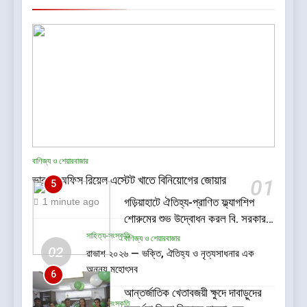
বাণিজ্য ও শেয়ারবাজার
ভারতে অফিস রিয়েল এস্টেট খাতে বিনিয়োগের জোয়ার
01
5
গড়িয়াহাটে ঐতিহ্য-প্রাণিত ফ্ল্যাগশিপ
1 minute ago
শোরুমের শুভ উদ্বোধন করল বি. সরকার
জহুরী
সাহিত্য-সংস্কৃতি
বাণিজ্য ও শেয়ারবাজার
02
রাভাশ ২০২৬ — ভক্তি, ঐতিহ্য ও নৃত্যসাধনার এক
অনন্য মহোৎসব
6
আন্তর্জাতিক খেতাবজয়ী ক্ষুদে দাবাড়ুদের
সাহিত্য-সংস্কৃতি