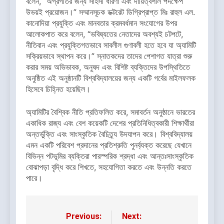
বলেন, “অগ্রগতির জন্য সাহসী ধারণা এবং দায়িত্বশীল পদক্ষেপ
উভয়ই প্রয়োজন।” সম্মানসূচক ডক্টরেট ডিগ্রিপ্রাপ্ত মিঃ রাহুল এল.
কানোদিয়া প্রযুক্তি এবং মানবতার ক্রমবর্ধমান সংযোগের উপর
আলোকপাত করে বলেন, “ভবিষ্যতের নেতাদের অবশ্যই চটপটে,
নীতিবান এবং প্রযুক্তিগতভাবে সাবলীল গুণাবলী হতে হবে যা অ্যামিটি
সক্রিয়ভাবে স্থাপন করে।” স্নাতকদের তাদের পেশাগত যাত্রা শুরু
করার সময় অভিভাবক, অনুষদ এবং বিশিষ্ট ব্যক্তিদের উপস্থিতিতে
অনুষ্ঠিত এই অনুষ্ঠানটি বিশ্ববিদ্যালয়ের জন্য একটি গর্বের মাইলফলক
হিসেবে চিহ্নিত হয়েছিল।
অ্যামিটির বৈশ্বিক নীতি প্রতিফলিত করে, সমাবর্তন অনুষ্ঠানে ভারতের
একাধিক রাজ্য এবং বেশ কয়েকটি দেশের প্রতিনিধিত্বকারী শিক্ষার্থীরা
অন্তর্ভুক্তি এবং সাংস্কৃতিক বৈচিত্র্য উদযাপন করে। বিশ্ববিদ্যালয়
এমন একটি পরিবেশ প্রদানের প্রতিশ্রুতি পুনর্ব্যক্ত করেছে যেখানে
বিভিন্ন পটভূমির ব্যক্তিরা পারস্পরিক শ্রদ্ধা এবং আন্তঃসাংস্কৃতিক
বোঝাপড়া বৃদ্ধি করে শিখতে, সহযোগিতা করতে এবং উন্নতি করতে
পারে।
Previous:
Next:
Post