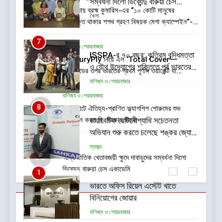
সম্বর্ধনা দিলো ডিব্যেন্দু বারুয়া চেস
03
কলকাতায় ব্রহ্ম কুমারিস-এর “১০ কোটি মানুষের
একাডেমি
খেলা
নেশামুক্ত থাকার শপথ গ্রহণ বিষয়ক মেগা ক্যাম্পেইন”-
এর সূচনা
7
বাণিজ্য ও শেয়ারবাজার
ISSPA-র ৭০ বছর: কৃত্রিম বুদ্ধিমত্তা
04
CenturyPly নিয়ে এল ‘Total Cover’—
ও যৌথ উদ্যোগের শক্তিতে পূর্ব ভারতের
প্লাইউডের ওপর ভারতের প্রথম পূর্ণাঙ্গ ওয়ারেন্টি যা
রং শিল্পের নজর ভবিষ্যৎমুখী প্রবৃদ্ধিতে
বাণিজ্য ও শেয়ারবাজার
আসবাবপত্র তৈরির সম্পূর্ণ খরচ পুষিয়ে দেয়
বাণিজ্য ও শেয়ারবাজার
05
8
গড়িয়াহাটে ঐতিহ্য-প্রাণিত ফ্ল্যাগশিপ শোরুমের শুভ
উদ্বোধন করল বি. সরকার জহুরী
ডায়াবেটিক রেটিনোপ্যাথি সচেতনতা
অভিযান শুরু করতে চলেছে শঙ্কর জ্যোতি
আই ইনস্টিটিউট
খেলা
স্বাস্থ্য
06
আন্তর্জাতিক খেতাবজয়ী ক্ষুদে দাবাড়ুদের সম্বর্ধনা দিলো
ডিব্যেন্দু বারুয়া চেস একাডেমি
1
ভারতে অফিস রিয়েল এস্টেট খাতে
বিনিয়োগের জোয়ার
Trending
বাণিজ্য ও শেয়ারবাজার