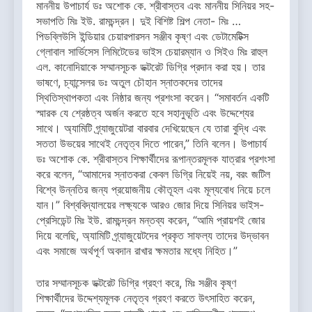
মাননীয় উপাচার্য ডঃ অশোক কে. শ্রীবাস্তব এবং মাননীয় সিনিয়র সহ-
সভাপতি মিঃ ইউ. রামচন্দ্রন। দুই বিশিষ্ট শিল্প নেতা- মিঃ …
পিডব্লিউসি ইন্ডিয়ার চেয়ারপারসন সঞ্জীব কৃষ্ণ এবং ডেটামেটিক্স
গ্লোবাল সার্ভিসেস লিমিটেডের ভাইস চেয়ারম্যান ও সিইও মিঃ রাহুল
এল. কানোদিয়াকে সম্মানসূচক ডক্টরেট ডিগ্রি প্রদান করা হয়। তার
ভাষণে, চ্যান্সেলর ডঃ অতুল চৌহান স্নাতকদের তাদের
স্থিতিস্থাপকতা এবং নিষ্ঠার জন্য প্রশংসা করেন। “সমাবর্তন একটি
স্মারক যে শ্রেষ্ঠত্ব অর্জন করতে হবে সহানুভূতি এবং উদ্দেশ্যের
সাথে। অ্যামিটি গ্র্যাজুয়েটরা বারবার দেখিয়েছেন যে তারা বুদ্ধি এবং
সততা উভয়ের সাথেই নেতৃত্ব দিতে পারেন,” তিনি বলেন। উপাচার্য
ডঃ অশোক কে. শ্রীবাস্তব শিক্ষার্থীদের রূপান্তরমূলক যাত্রার প্রশংসা
করে বলেন, “আমাদের স্নাতকরা কেবল ডিগ্রি নিয়েই নয়, বরং জটিল
বিশ্বে উন্নতির জন্য প্রয়োজনীয় কৌতূহল এবং মূল্যবোধ নিয়ে চলে
যান।” বিশ্ববিদ্যালয়ের লক্ষ্যকে আরও জোর দিয়ে সিনিয়র ভাইস-
প্রেসিডেন্ট মিঃ ইউ. রামচন্দ্রন মন্তব্য করেন, “আমি প্রায়শই জোর
দিয়ে বলেছি, অ্যামিটি গ্র্যাজুয়েটদের প্রকৃত সাফল্য তাদের উদ্ভাবন
এবং সমাজে অর্থপূর্ণ অবদান রাখার ক্ষমতার মধ্যে নিহিত।”
তার সম্মানসূচক ডক্টরেট ডিগ্রি গ্রহণ করে, মিঃ সঞ্জীব কৃষ্ণ
শিক্ষার্থীদের উদ্দেশ্যমূলক নেতৃত্ব গ্রহণ করতে উৎসাহিত করেন,