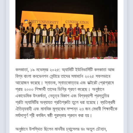
কলকাতা, ১৯ নভেম্বর ২০২৫: অ্যামিটি ইউনিভার্সিটি কলকাতা আজ
বিশ্ব বাংলা কনভেনশন সেন্টারে তাদের সমাবর্তন ২০২৫ সফলভাবে
আয়োজন করেছে। স্নাতক, স্নাতকোত্তর এবং ডক্টরেট প্রোগ্রামে
প্রায় ২০০০ শিক্ষার্থী তাদের ডিগ্রি গ্রহণ করেছে। অনুষ্ঠানে
একাডেমিক উৎকর্ষতা, নেতৃত্ব বিকাশ এবং বিশ্বব্যাপী প্রস্তুতির
প্রতি অ্যামিটির অব্যাহত প্রতিশ্রুতি তুলে ধরা হয়েছে। ব্যতিক্রমী
ঐতিহ্যবাহী এবং মানবিক মূল্যবোধ সম্পন্ন ২৩ জন মেধাবী শিক্ষার্থীকে
মর্যাদাপূর্ণ শ্রী বলজিৎ ষষ্ঠী পুরস্কার প্রদান করা হয়।
অনুষ্ঠানে উপস্থিত ছিলেন মাননীয় চ্যান্সেলর ডঃ অতুল চৌহান,