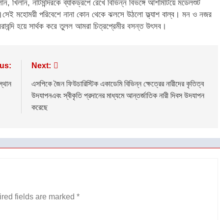
 খিলান, নাটমন্দিরকে ব্যাকড্রপে রেখে বিভিন্ন বিভঙ্গে আশমিটিয়ে মডেলশুট
সেই মহোময়ী পরিবেশে নানা কোন থেকে ঝলসে উঠলো ফ্ল্যাশ বাল্ব। মন ও নজর
রাবন্দি হয়ে সার্থক করে তুলল আমরা চিত্রপ্রেমীর বসন্ত উৎসব।
us:
Next:
স্থান
এসপিকে জৈন ফিউচারিস্টিক একাডেমি বিভিন্ন ক্ষেত্রের নারীদের কৃতিত্ব
উদযাপনএবং স্বীকৃতি প্রদানের মাধ্যমে আন্তর্জাতিক নারী দিবস উদযাপন
করেছে
red fields are marked
*