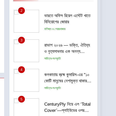
দুর্দান্ত সাফল্য
2
ভারতে অফিস রিয়েল এস্টেট খাতে
বিনিয়োগের জোয়ার
বাণিজ্য ও শেয়ারবাজার
3
রাভাশ ২০২৬ — ভক্তি, ঐতিহ্য
ও নৃত্যসাধনার এক অনন্য
মহোৎসব
সাহিত্য-সংস্কৃতি
4
কলকাতায় ব্রহ্ম কুমারিস-এর “১০
কোটি মানুষের নেশামুক্ত থাকার
শপথ গ্রহণ বিষয়ক মেগা
সাহিত্য-সংস্কৃতি
ক্যাম্পেইন”-এর সূচনা
5
CenturyPly নিয়ে এল ‘Total
Cover’—প্লাইউডের ওপর