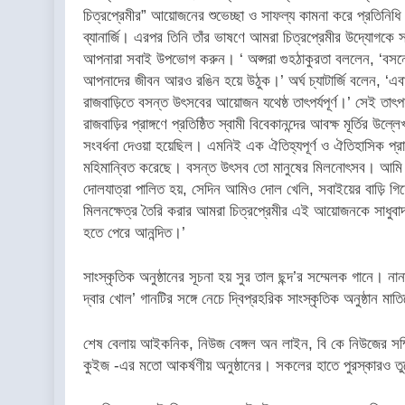
চিত্রপ্রেমীর” আয়োজনের শুভেচ্ছা ও সাফল্য কামনা করে প্রতিনিধি ম
ব্যানার্জি। এরপর তিনি তাঁর ভাষণে আমরা চিত্রপ্রেমীর উদ্যোগকে 
আপনারা সবাই উপভোগ করুন। ‘ অপ্সরা গুহঠাকুরতা বললেন, ‘বসন
আপনাদের জীবন আরও রঙিন হয়ে উঠুক।’ অর্ঘ চ্যাটার্জি বলেন,
রাজবাড়িতে বসন্ত উৎসবের আয়োজন যথেষ্ঠ তাৎপর্যপূর্ণ।’ সেই তাৎ
রাজবাড়ির প্রাঙ্গণে প্রতিষ্ঠিত স্বামী বিবেকানন্দের আবক্ষ মূর্তির
সংবর্ধনা দেওয়া হয়েছিল। এমনিই এক ঐতিহ্যপূর্ণ ও ঐতিহাসিক প্
মহিমান্বিত করেছে। বসন্ত উৎসব তো মানুষের মিলনোৎসব। আমি সেই
দোলযাত্রা পালিত হয়, সেদিন আমিও দোল খেলি, সবাইয়ের বাড়ি গিয
মিলনক্ষেত্র তৈরি করার আমরা চিত্রপ্রেমীর এই আয়োজনকে সাধুবাদ জ
হতে পেরে আনন্দিত।’
সাংস্কৃতিক অনুষ্ঠানের সূচনা হয় সুর তাল ছন্দ’র সম্মেলক গানে। 
দ্বার খোল’ গানটির সঙ্গে নেচে দ্বিপ্রহরিক সাংস্কৃতিক অনুষ্ঠান মাতিয়
শেষ বেলায় আইকনিক, নিউজ বেঙ্গল অন লাইন, বি কে নিউজের সম্মিল
কুইজ -এর মতো আকর্ষণীয় অনুষ্ঠানের। সকলের হাতে পুরস্কারও তু