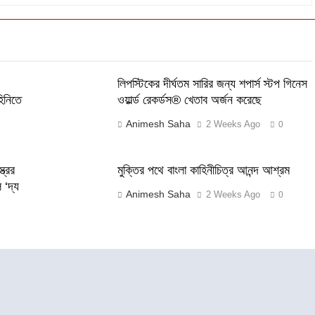
লিপস্টিকের দীর্ঘতম সারির জন্য শপার্স স্টপ গিনেস
হিনিতে
ওয়ার্ল্ড রেকর্ডস® খেতাব অর্জন করেছে
Animesh Saha
2 Weeks Ago
0
্রের
মুক্তির পথে বাংলা কাহিনীচিত্র আনন্দ আশ্রম
 ‘দ্য
Animesh Saha
2 Weeks Ago
0