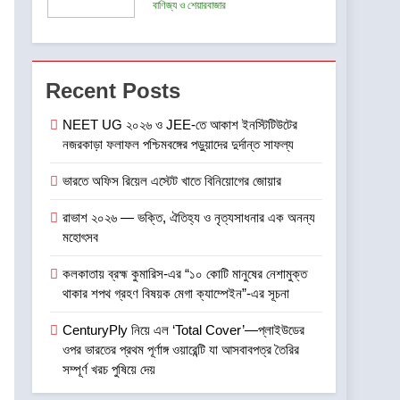
ভারতের প্রথম পূর্ণাঙ্গ ওয়ারেন্টি যা
বাণিজ্য ও শেয়ারবাজার
আসবাবপত্র তৈরির সম্পূর্ণ খরচ
পুষিয়ে দেয়
6
গড়িয়াহাটে ঐতিহ্য-প্রাণিত
ফ্ল্যাগশিপ শোরুমের শুভ উদ্বোধন
Recent Posts
করল বি. সরকার জহুরী
বাণিজ্য ও শেয়ারবাজার
NEET UG ২০২৬ ও JEE-তে আকাশ ইনস্টিটিউটের
নজরকাড়া ফলাফল পশ্চিমবঙ্গের পড়ুয়াদের দুর্দান্ত সাফল্য
7
আন্তর্জাতিক খেতাবজয়ী ক্ষুদে
ভারতে অফিস রিয়েল এস্টেট খাতে বিনিয়োগের জোয়ার
দাবাড়ুদের সম্বর্ধনা দিলো ডিব্যেন্দু
বারুয়া চেস একাডেমি
খেলা
রাভাশ ২০২৬ — ভক্তি, ঐতিহ্য ও নৃত্যসাধনার এক অনন্য
মহোৎসব
8
ISSPA-র ৭০ বছর: কৃত্রিম
কলকাতায় ব্রহ্ম কুমারিস-এর “১০ কোটি মানুষের নেশামুক্ত
বুদ্ধিমত্তা ও যৌথ উদ্যোগের
থাকার শপথ গ্রহণ বিষয়ক মেগা ক্যাম্পেইন”-এর সূচনা
শক্তিতে পূর্ব ভারতের রং শিল্পের
বাণিজ্য ও শেয়ারবাজার
নজর ভবিষ্যৎমুখী প্রবৃদ্ধিতে
CenturyPly নিয়ে এল ‘Total Cover’—প্লাইউডের
ওপর ভারতের প্রথম পূর্ণাঙ্গ ওয়ারেন্টি যা আসবাবপত্র তৈরির
1
NEET UG ২০২৬ ও JEE-তে
সম্পূর্ণ খরচ পুষিয়ে দেয়
আকাশ ইনস্টিটিউটের নজরকাড়া