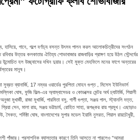
রপ্রেমী” ফটোগ্রাফি ক্লাব শোভাবাজার
, হাসিয়ে, গানে, গল্পে বর্ণাঢ্য বসন্ত উৎসব পালন করল আলোকচিত্রীদের সংগঠন
িবার উত্তর কলকাতার ঐতিহ্য শোভাবাজার রাজবাড়ির প্রাঙ্গণ হয়ে উঠল সৌন্দর্যের
উন্মোচিত হল উচ্ছ্বাসের দখিন দুয়ার। সেই মুক্ত মেহফিলে মনের ফাগে অন্তরের
বস্তরের মানুষ।
সুব্রত ব্যানার্জি, 17 নম্বর ওয়ার্ডের পুরপিতা মোহন গুপ্ত , মিসেস ইউনিভার্স
্লিকা ঘোষ, ফুজি ফিল্ম-এর অ্যাম্বাসেডর ও কোডক্সের মেন্টর অর্ঘ চ্যাটার্জি, পিয়ালী
জা মুখার্জী, রাজা মুখার্জি, পারমিতা বসু, গার্গী গুপ্তা, সঞ্জয় পাল, স্ট্যানলি দত্ত,
 প্রিয়া সেন, মালা রায়, সঞ্জয় ভট্টাচার্য, রোহিত সাহা, রূপঙ্কর রায় প্রমুখ। এছাড়াও
কাউ, সৈকত, শর্মিষ্ঠা ঘোষ, বাংলাদেশের সুপার মডেল‌ ইয়ামি নুসরত, পিয়াল রায়চৌধুরী,
. শশী পাঁজার। প্রসাশনিক ব্যাস্ততার কারণে তিনি আসতে না পারলেও “আমরা