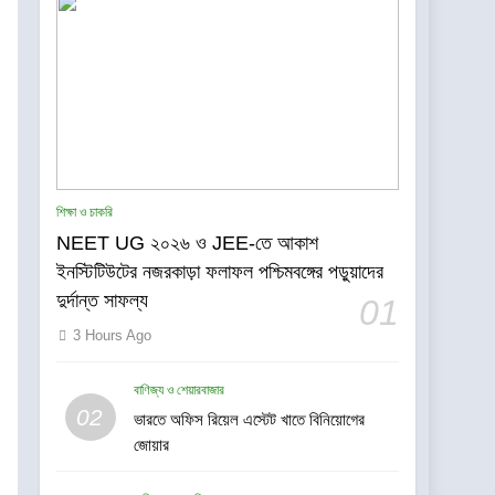
শিক্ষা ও চাকরি
NEET UG ২০২৬ ও JEE-তে আকাশ
ইনস্টিটিউটের নজরকাড়া ফলাফল পশ্চিমবঙ্গের পড়ুয়াদের
দুর্দান্ত সাফল্য
01
3 Hours Ago
বাণিজ্য ও শেয়ারবাজার
5
02
ভারতে অফিস রিয়েল এস্টেট খাতে বিনিয়োগের
CenturyPly নিয়ে এল ‘Total
জোয়ার
Cover’—প্লাইউডের ওপর
ভারতের প্রথম পূর্ণাঙ্গ ওয়ারেন্টি যা
বাণিজ্য ও শেয়ারবাজার