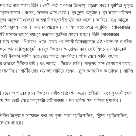
ারফত বার্তা পাঠান তিনি। সেই বার্তা সকলের উদ্দেশ্যে প্রেরণ করেন পুরপিতা সুব্রত
সাধুবাদ জানান। বলেন, ‘বসন্ত এসে গেছে। খুব সুন্দর অনুষ্ঠান। খুব ভালো পরিবেশ।
্তের অনুভবটা এবছরে আমরা চিত্রপ্রেমীর হাত ধরে এলো। আবিরে, রঙে আনন্দে
 ‘এবারেই প্রথম এলাম। অভিনব আয়োজন। সামিল হতে পেরে আনন্দিত। শোভাবাজার
পর্যই মনোজ্ঞ ভাষণে ব্যাখ্যা করলেন পুরপিতা মোহন গুপ্ত। তিনি শোভাবাজার
 উল্লেখ করে বলেন, ‘শিকাগো থেকে ফেরার পর স্বামী বিবেকানন্দকে এই প্রাঙ্গণেই নাগরিক
রাঙ্গনে আমরা চিত্রপ্রেমী বসন্ত উৎসবের আয়োজন করে সেই মিলনের মাহাত্মকেই
 উৎসবে সামিল হতে পেরে গর্বিত, সম্মানিত। পাঁজি মেনে যেদিন বাংলার
়ে শুভেচ্ছা বিনিময় করি। রঙ লাগাই। নিজেও মাখি। মানুষের সঙ্গে যোগাযোগ করার,
ানাচ্ছি।’ শর্মিষ্ঠা ঘোষ শুভেচ্ছা জানিয়ে বলেন, ‘সুন্দর আন্তরিক আয়োজন। সামিল
নানা রঙের ও ভাবের দোল উৎসবের সঙ্গীত পরিবেশন করেন শিল্পীরা। ‘ওরে গৃহবাসী খোল
ে দেয় ছোট্ট মেয়ে আদ্যাশ্রী চট্টোপাধ্যায়। মন ভরিয়ে দেয় সঞ্চিতা মুখার্জিও।
িত উদ্যোগে আয়োজন করা হয় কৃষ্ণ সাজা প্রতিযোগিতা, সৌন্দর্য প্রতিযোগিতা,
লে দেওয়া হয়।