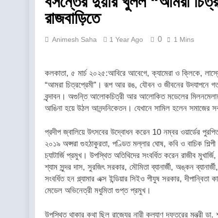
বসন্তের দুয়ার খুলল “আমরা চিত্
রাজবাড়িতে
0
Animesh Saha
1 Year Ago
1 Mins
কলকাতা, ৫ মার্চ ২০২৫:আবিরে আবেগে, ক্যামেরা ও ক্লিকে, লাস্যে
“আমরা চিত্রপ্রেমী”। রূপ আর রঙ, যৌবন ও জীবনের উদযাপনে গত রব
বৃন্দাবন। অগুন্তি আলোকচিত্রী আর আলোকিত মডেলের মিলনমেলায় 
আঙিনা হয়ে উঠল আনন্দনিকেতন। যেখানে সামিল হলেন সমাজের সর্
প্রদীপ জ্বালিয়ে উৎসবের উদ্বোধন করেন 10 নম্বর ওয়ার্ডের পুরপিতা 
২০১৯ অপ্সরা গুহঠাকুরতা, পণ্ডিত মল্লার ঘোষ, কবি ও বাচিক শিল্পী মল
চ্যাটার্জি প্রমুখ। উপস্থিত অতিথিদের সংবর্ধিত করেন রাজীব মুখার্জি, অনু
শ্যাম সুন্দর দাস, সুরজিৎ সরকার, মৌমিতা ব্যানার্জী, অঙ্কন ব্যানার্জী,
সংবর্ধিত হন গ্ল্যামার এক্স ইন্ডিয়ার সিইও পীযুষ সরকার, দীপান্বিতা 
মেডেল অভিনেত্রী মধুমিতা গুপ্ত প্রমুখ।
উপস্থিত থাকার কথা ছিল রাজ্যের নারী কল্যাণ দফতরের মন্ত্রী ডা