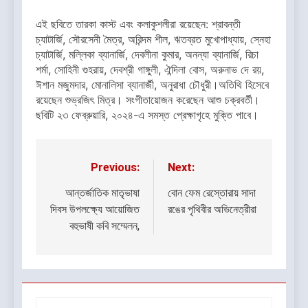
এই ছবিতে তারকা কাস্ট এবং কলাকুশলীরা রয়েছেন: শ্রাবন্তী
চ্যাটার্জি, সৌরসেনী মৈত্র, অরিন্দম শীল, ঋতব্রত মুখোপাধ্যায়, স্নেহা
চ্যাটার্জি, মল্লিকা ব্যানার্জি, দেবলীনা কুমার, অনন্যা ব্যানার্জি, রিচা
শর্মা, সোহিনী গুহরায়, দেবশ্রী গাঙ্গুলী, ঐন্দিলা বোস, অরুনাভ দে রয়,
ঈশান মজুমদার, মোনালিসা ব্যানার্জী, অনুরাধা চৌধুরী।অতিথি হিসেবে
রয়েছেন শুভ্রজিৎ মিত্র। সংগীতায়োজন করেছেন আশু চক্রবর্তী।
ছবিটি ২৩ ফেব্রুয়ারি, ২০২৪-এ সমস্ত প্রেক্ষাগৃহে মুক্তি পাবে।
Previous:
Next:
Post
navigation
আন্তর্জাতিক মাতৃভাষা
বোন ফেম রেস্তোরায় সাদা
দিবস উপলক্ষ্যে আয়োজিত
রঙের পৃথিবীর অভিনেত্রীরা
বহুভাষী কবি সম্মেলন,