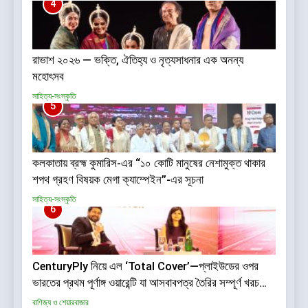
4
রাভাশ ২০২৬ — ভক্তি, ঐতিহ্য ও নৃত্যসাধনার এক অনন্য
মহোৎসব
সাহিত্য-সংস্কৃতি
5
কলকাতায় ব্রহ্ম কুমারিস-এর “১০ কোটি মানুষের নেশামুক্ত থাকার
শপথ গ্রহণ বিষয়ক মেগা ক্যাম্পেইন”-এর সূচনা
সাহিত্য-সংস্কৃতি
6
CenturyPly নিয়ে এল ‘Total Cover’—প্লাইউডের ওপর
ভারতের প্রথম পূর্ণাঙ্গ ওয়ারেন্টি যা আসবাবপত্র তৈরির সম্পূর্ণ খরচ
পুষিয়ে দেয়
বাণিজ্য ও শেয়ারবাজার