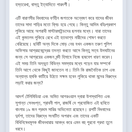
হস্তরেখা, বাস্তু ইত্যাদিতে পারদর্শী।
এটি বারাণসীর বিধবাদের বর্ণহীন জগতকে অন্বেষণ করে যাদের জীবন
তাদের সাদা শাড়ির মতো ব্লিচ হয়ে গেছে। কিন্তু আদিম বহিঃপ্রকাশ
লুকিয়ে আছে অপরাধী মাস্টারমাইন্ডদের ছলনার মধ্যে। যারা তাদের
এই কুমতলব লুকিয়ে রেখে এই হতভাগ্য নারীদের শোষণ করতে
বেরিয়েছে। ছবিটি অন্য দিকে মোড় নেয় যখন একজন তরুণ পুলিশ
অফিসার আশ্রয়কেন্দ্রের তদন্ত করতে আসে কিন্তু সত্য উদঘাটনের
জন্য সে আশ্রয়ের একজন বন্দী হিসাবে নিজে ছদ্মবেশ ধারণ করেন।
এই সময় তিনি অদ্ভুত বিভিন্ন সমস্যার মধ্যে পড়েন যার সম্পর্কে
তিনি আগে থেকে কিছুই জানতেন না। তিনি কি রাজনৈতিক চাপ এবং
অন্যান্য হুমকি কাটিয়ে উঠতে সক্ষম হবেন লুকিয়ে থাকা মন্দের বিরুদ্ধে
লড়াই করার জন্য?
আদর্শ টেলিমিডিয়া এবং অমিত আগরওয়াল দ্বারা উপস্থাপিত এবং
সুশান্ত সেনগুপ্ত, শ্রাবনী পাল, রাজর্ষি দে প্রযোজিত এই ছবিতে
বাংলার ১৯ জন প্রথম সারির অভিনেতা রয়েছেন। গল্পটি বিধবাদের
দুর্দশা, তাদের বিরুদ্ধে সংঘটিত অপরাধ এবং তাদের একটি
বিধিনিষেধমূলক জীবনধারায় আবদ্ধ করে এমন বহু পুরনো প্রথা তুলে
ধরবে।