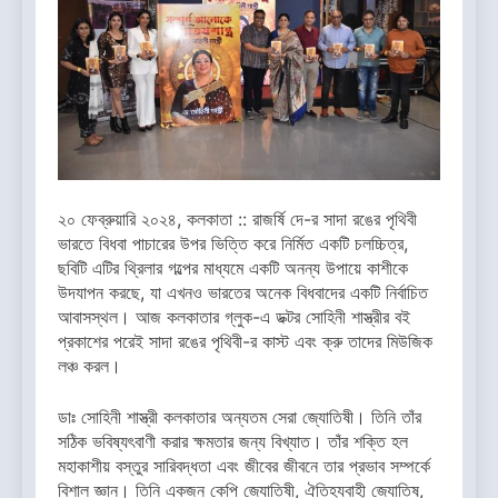
২০ ফেব্রুয়ারি ২০২৪, কলকাতা :: রাজর্ষি দে-র সাদা রঙের পৃথিবী
ভারতে বিধবা পাচারের উপর ভিত্তি করে নির্মিত একটি চলচ্চিত্র,
ছবিটি এটির থ্রিলার গল্পের মাধ্যমে একটি অনন্য উপায়ে কাশীকে
উদযাপন করছে, যা এখনও ভারতের অনেক বিধবাদের একটি নির্বাচিত
আবাসস্থল। আজ কলকাতার গ্লুক-এ ডক্টর সোহিনী শাস্ত্রীর বই
প্রকাশের পরেই সাদা রঙের পৃথিবী-র কাস্ট এবং ক্রু তাদের মিউজিক
লঞ্চ করল।
ডাঃ সোহিনী শাস্ত্রী কলকাতার অন্যতম সেরা জ্যোতিষী। তিনি তাঁর
সঠিক ভবিষ্যৎবাণী করার ক্ষমতার জন্য বিখ্যাত। তাঁর শক্তি হল
মহাকাশীয় বস্তুর সারিবদ্ধতা এবং জীবের জীবনে তার প্রভাব সম্পর্কে
বিশাল জ্ঞান। তিনি একজন কেপি জ্যোতিষী, ঐতিহ্যবাহী জ্যোতিষ,