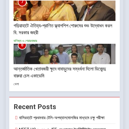
7
গড়িয়াহাটে ঐতিহ্য-প্রাণিত ফ্ল্যাগশিপ শোরুমের শুভ উদ্বোধন করল
বি. সরকার জহুরী
বাণিজ্য ও শেয়ারবাজার
8
আন্তর্জাতিক খেতাবজয়ী ক্ষুদে দাবাড়ুদের সম্বর্ধনা দিলো ডিব্যেন্দু
বারুয়া চেস একাডেমি
খেলা
Recent Posts
বাসিরহাটে প্রথমবার টেলি-অপথ্যালমোলজির মাধ্যমে চক্ষু পরীক্ষা