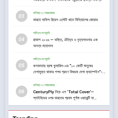
বাণিজ্য ও শেয়ারবাজার
03
ভারতে অফিস রিয়েল এস্টেট খাতে বিনিয়োগের জোয়ার
সাহিত্য-সংস্কৃতি
04
রাভাশ ২০২৬ — ভক্তি, ঐতিহ্য ও নৃত্যসাধনার এক
অনন্য মহোৎসব
সাহিত্য-সংস্কৃতি
05
কলকাতায় ব্রহ্ম কুমারিস-এর “১০ কোটি মানুষের
নেশামুক্ত থাকার শপথ গ্রহণ বিষয়ক মেগা ক্যাম্পেইন”-
এর সূচনা
বাণিজ্য ও শেয়ারবাজার
06
CenturyPly নিয়ে এল ‘Total Cover’—
প্লাইউডের ওপর ভারতের প্রথম পূর্ণাঙ্গ ওয়ারেন্টি যা
আসবাবপত্র তৈরির সম্পূর্ণ খরচ পুষিয়ে দেয়