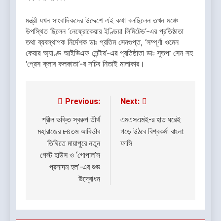
মন্ত্রী যখন সাংবাদিকদের উদ্দেশে এই কথা বলছিলেন তখন মঞ্চে
উপস্থিত ছিলেন ‘নেফ্রোকেয়ার ইণ্ডিয়া লিমিটেড’-এর প্রতিষ্ঠাতা
তথা ব্যবস্থাপক নির্দেশক ডাঃ প্রতিম সেনগুপ্ত, ‘সম্পূর্ণা ওমেন
কেয়ার অ্যাণ্ড আইভিএফ সেন্টার’-এর প্রতিষ্ঠাতা ডাঃ সুতপা সেন সহ
‘প্রেস ক্লাব কলকাতা’-র সচিব নিতাই মালাকার।
Previous:
Next:
Post
navigation
শ্রীল ভক্তি স্বরুপ তীর্থ
এমএসএমই-র হাত ধরেই
মহারাজের ৮৪তম আবির্ভাব
গড়ে উঠবে বিশ্বকর্মা বাংলা:
তিথিতে মায়াপুরে নতুন
ফাসি
গেস্ট হাউস ও ‘গোপাল’স
প্রসাদম হল’-এর শুভ
উদ্বোধন