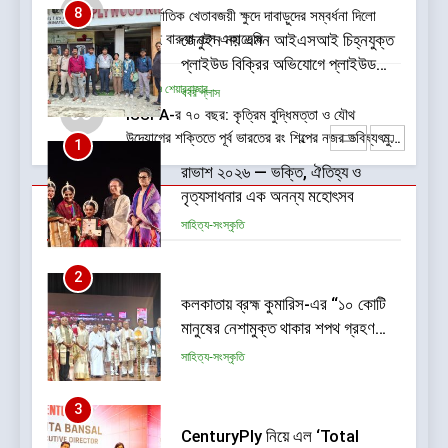
দক্ষিণ 24 পরগনা-700084-তে BIS-
05
1
আন্তর্জাতিক খেতাবজয়ী ক্ষুদে দাবাড়ুদের সম্বর্ধনা দিলো
এর তল্লাশি ও জব্দ অভিযান
ডিব্যেন্দু বারুয়া চেস একাডেমি
রাভাশ ২০২৬ — ভক্তি, ঐতিহ্য ও
নৃত্যসাধনার এক অনন্য মহোৎসব
বাণিজ্য ও শেয়ারবাজার
সাহিত্য-সংস্কৃতি
06
ISSPA-র ৭০ বছর: কৃত্রিম বুদ্ধিমত্তা ও যৌথ
উদ্যোগের শক্তিতে পূর্ব ভারতের রং শিল্পের নজর ভবিষ্যৎমুখী
2
প্রবৃদ্ধিতে
কলকাতায় ব্রহ্ম কুমারিস-এর “১০ কোটি
মানুষের নেশামুক্ত থাকার শপথ গ্রহণ
Trending
বিষয়ক মেগা ক্যাম্পেইন”-এর সূচনা
সাহিত্য-সংস্কৃতি
3
CenturyPly নিয়ে এল ‘Total
Cover’—প্লাইউডের ওপর ভারতের
প্রথম পূর্ণাঙ্গ ওয়ারেন্টি যা আসবাবপত্র
বাণিজ্য ও শেয়ারবাজার
তৈরির সম্পূর্ণ খরচ পুষিয়ে দেয়
4
গড়িয়াহাটে ঐতিহ্য-প্রাণিত ফ্ল্যাগশিপ