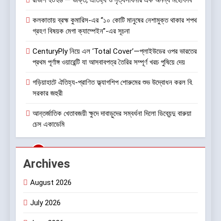
রাভাশ ২০২৬ — ভক্তি, ঐতিহ্য ও নৃত্যসাধনার এক অনন্য মহোৎসব
কলকাতায় ব্রহ্ম কুমারিস-এর “১০ কোটি মানুষের নেশামুক্ত থাকার শপথ
8
গ্রহণ বিষয়ক মেগা ক্যাম্পেইন”-এর সূচনা
জেনুইন নয় এমন আইএসআই চিহ্নযুক্ত
প্লাইউড বিক্রির অভিযোগে প্লাইউড
CenturyPly নিয়ে এল ‘Total Cover’—প্লাইউডের ওপর ভারতের
নিকেতন, 83 আনন্দপল্লী 47, গড়িয়া
খবর প্লাস
প্রথম পূর্ণাঙ্গ ওয়ারেন্টি যা আসবাবপত্র তৈরির সম্পূর্ণ খরচ পুষিয়ে দেয়
মেইন রোড, মহামায়াতলা, সোনারপুর,
দক্ষিণ 24 পরগনা-700084-তে BIS-
গড়িয়াহাটে ঐতিহ্য-প্রাণিত ফ্ল্যাগশিপ শোরুমের শুভ উদ্বোধন করল বি.
1
এর তল্লাশি ও জব্দ অভিযান
সরকার জহুরী
রাভাশ ২০২৬ — ভক্তি, ঐতিহ্য ও
নৃত্যসাধনার এক অনন্য মহোৎসব
আন্তর্জাতিক খেতাবজয়ী ক্ষুদে দাবাড়ুদের সম্বর্ধনা দিলো ডিব্যেন্দু বারুয়া
চেস একাডেমি
সাহিত্য-সংস্কৃতি
2
Archives
কলকাতায় ব্রহ্ম কুমারিস-এর “১০ কোটি
মানুষের নেশামুক্ত থাকার শপথ গ্রহণ
August 2026
বিষয়ক মেগা ক্যাম্পেইন”-এর সূচনা
সাহিত্য-সংস্কৃতি
July 2026
3