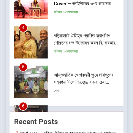
শোরুমের শুভ উদ্বোধন করল বি. সরকার
জহুরী
বাণিজ্য ও শেয়ারবাজার
5
আন্তর্জাতিক খেতাবজয়ী ক্ষুদে দাবাড়ুদের
সম্বর্ধনা দিলো ডিব্যেন্দু বারুয়া চেস
একাডেমি
খেলা
6
ISSPA-র ৭০ বছর: কৃত্রিম বুদ্ধিমত্তা
ও যৌথ উদ্যোগের শক্তিতে পূর্ব ভারতের
রং শিল্পের নজর ভবিষ্যৎমুখী প্রবৃদ্ধিতে
বাণিজ্য ও শেয়ারবাজার
7
ডায়াবেটিক রেটিনোপ্যাথি সচেতনতা
Recent Posts
অভিযান শুরু করতে চলেছে শঙ্কর জ্যোতি
আই ইনস্টিটিউট
স্বাস্থ্য