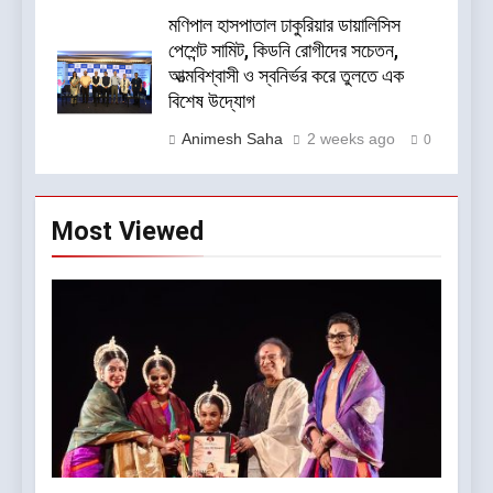
মণিপাল হাসপাতাল ঢাকুরিয়ার ডায়ালিসিস
পেশেন্ট সামিট, কিডনি রোগীদের সচেতন,
আত্মবিশ্বাসী ও স্বনির্ভর করে তুলতে এক
বিশেষ উদ্যোগ
Animesh Saha
2 weeks ago
0
Most Viewed
5
আন্তর্জাতিক খেতাবজয়ী ক্ষুদে দাবাড়ুদের
সম্বর্ধনা দিলো ডিব্যেন্দু বারুয়া চেস