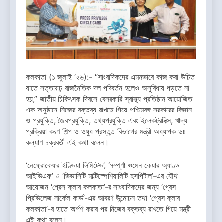
কলকাতা (১ জুলাই ‘২৬):- “সাংবাদিকদের এমনভাবে কাজ করা উচিত
যাতে সত্তারূঢ় রাজনৈতিক দল পরিবর্তন হলেও অসুবিধায় পড়তে না
হয়,” জাতীয় চিকিৎসক দিবসে বেসরকারি স্বাস্থ্য প্রতিষ্ঠান আয়োজিত
এক অনুষ্ঠানে নিজের বক্তব্য রাখতে গিয়ে পশ্চিমবঙ্গ সরকারের বিজ্ঞান
ও প্রযুক্তি, জৈবপ্রযুক্তি, তথ্যপ্রযুক্তি এবং ইলেকট্রনিক্স, খাদ্য
প্রক্রিয়া করণ শিল্প ও ওষুধ প্রস্তুত বিভাগের মন্ত্রী অধ্যাপক ডঃ
কল্যাণ চক্রবর্তী এই কথা বলেন।
‘নেফ্রোকেয়ার ইণ্ডিয়া লিমিটেড’, ‘সম্পূর্ণা ওমেন কেয়ার অ্যাণ্ড
আইভিএফ’ ও ‘ভিভাসিটি মাল্টিস্পেশিয়ালিটি হসপিটাল’-এর যৌথ
আয়োজন ‘প্রেস ক্লাব কলকাতা’-র সাংবাদিকদের জন্য ‘প্রেস
প্রিভিলেজ সার্কেল কার্ড’-এর আবরণ উন্মোচন তথা ‘প্রেস ক্লাব
কলকাতা’-র হাতে অর্পণ করার পর নিজের বক্তব্য রাখতে গিয়ে মন্ত্রী
এই কথা বলেন।