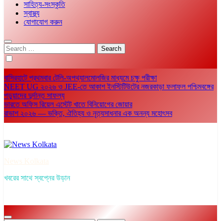
সাহিত্য-সংস্কৃতি
স্বাস্থ্য
যোগাযোগ করুন
Search
for:
বাসিরহাটে প্রথমবার টেলি-অপথ্যালমোলজির মাধ্যমে চক্ষু পরীক্ষা
NEET UG ২০২৬ ও JEE-তে আকাশ ইনস্টিটিউটের নজরকাড়া ফলাফল পশ্চিমবঙ্গের
পড়ুয়াদের দুর্দান্ত সাফল্য
ভারতে অফিস রিয়েল এস্টেট খাতে বিনিয়োগের জোয়ার
রাভাশ ২০২৬ — ভক্তি, ঐতিহ্য ও নৃত্যসাধনার এক অনন্য মহোৎসব
News Kolkata
খবরের সাথে স্বপ্নের উড়ান