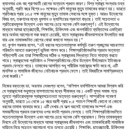
ক্যানসার এবং বহু প্রাণঘাতী রোগের অন্যতম প্রধান কারণ। বিশ্ব স্বাস্থ্য সংস্থার তথ্য
অনুযায়ী, প্রতি বছর বিশ্বে ৮০ লক্ষেরও বেশি মানুষের মৃত্যু তামাকের কারণে হয়। ভারতে
প্রতিবছর প্রায় ১৩.৫ লক্ষ মানুষের মৃত্যু তামাক সেবনের সঙ্গে যুক্ত। আরও উদ্বেগের
বিষয় হল, তরুণদের মধ্যে ধূমপান ও ভ্যাপিংয়ের প্রবণতা বাড়ছে। তাই সচেতনতা ও
প্রতিরোধমূলক উদ্যোগ এখন আগের চেয়ে অনেক বেশি গুরুত্বপূর্ণ। এই উদ্যোগের
মাধ্যমে আমরা ছাত্রছাত্রী, শিক্ষাবিদ, চিকিৎসক এবং জনপরিচিত ব্যক্তিদের একত্রিত
করে অর্থবহ আলোচনা শুরু করতে চেয়েছি, যাতে স্বাস্থ্যকর জীবনযাপনকে উৎসাহিত করা
যায় এবং তামাকজনিত রোগের বোঝা কমানো সম্ভব হয়।”
ডা. কুণাল সরকার বলেন, “এই ধরনের সচেতনতামূলক কর্মসূচি তরুণ প্রজন্মের আচরণগত
পরিবর্তন আনতে গুরুত্বপূর্ণ ভূমিকা পালন করে। শিক্ষাপ্রতিষ্ঠানগুলির প্রভাব অত্যন্ত
শক্তিশালী এবং তারা শিক্ষার্থীদের সঠিক ও স্বাস্থ্যকর সিদ্ধান্ত নিতে সাহায্য করতে
পারে। স্বাস্থ্যসেবা প্রতিষ্ঠান ও শিক্ষাপ্রতিষ্ঠানের যৌথ উদ্যোগ দীর্ঘমেয়াদে ইতিবাচক
প্রভাব ফেলতে পারে। তামাকের আসক্তি শুধু শারীরিক স্বাস্থ্যের ক্ষতি করে না, এটি
মানসিক ও সামাজিক জীবনেও নেতিবাচক প্রভাব ফেলে। তাই বিষয়টিকে সামগ্রিকভাবে
দেখা জরুরি।”
নিজের বক্তব্যে ডা. অয়নাভ দেবগুপ্ত বলেন, “মণিপাল হসপিটালসে আমরা বিশ্বাস করি
যে স্বাস্থ্যসেবা শুধুমাত্র হাসপাতালের মধ্যে সীমাবদ্ধ নয়। একটি সুস্থ সমাজ গড়ে
তুলতে প্রতিরোধমূলক স্বাস্থ্যসচেতনতা অত্যন্ত গুরুত্বপূর্ণ। সাম্প্রতিক গবেষণা
অনুযায়ী, ভারতে ১৩ থেকে ১৫ বছর বয়সী প্রায় ৮.৫ শতাংশ শিক্ষার্থী কোনো না কোনো
ধরনের তামাক ব্যবহার করে। এটি দেখায় যে অল্প বয়সেই তামাকের সংস্পর্শ এবং
সমবয়সীদের প্রভাব তরুণদের ওপর কতটা প্রভাব ফেলছে। তাই শিক্ষাপ্রতিষ্ঠানগুলিতে
সচেতনতামূলক উদ্যোগ এখন আগের চেয়ে অনেক বেশি প্রয়োজন। বিশ্ব তামাকমুক্ত
দিবসে এই উদ্যোগের মাধ্যমে আমরা স্বাস্থ্যকর জীবনযাপন এবং তামাকবিরোধী সামাজিক
দায়িত্ব নিয়ে সচেতন আলোচনা গড়ে তুলতে চেয়েছি। শিক্ষাবিদ, ছাত্রছাত্রী, চিকিৎসক