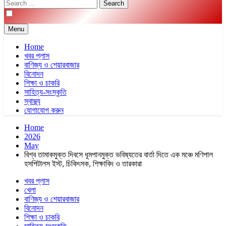
Search
for:
Menu
Home
খবর প্লাস
বাণিজ্য ও শেয়ারবাজার
বিনোদন
শিক্ষা ও চাকরি
সাহিত্য-সংস্কৃতি
স্বাস্থ্য
যোগাযোগ করুন
Home
2026
May
বিশ্ব তামাকমুক্ত দিবসে ধূমপানমুক্ত ভবিষ্যতের বার্তা দিতে এক মঞ্চে মণিপাল
হসপিটালস ইস্ট, চিকিৎসক, শিক্ষাবিদ ও তারকারা
খবর প্লাস
খেলা
বাণিজ্য ও শেয়ারবাজার
বিনোদন
শিক্ষা ও চাকরি