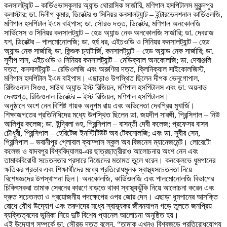
কনসালট্যান্ট – কার্ডিওভাসকুলার অ্যান্ড থোরাসিক সার্জারি, মণিপাল হসপিটালস মুকুন্দপুর
ক্লাস্টার; ডা. দিলীপ কুমার, ডিরেক্টর ও সিনিয়র কনসালট্যান্ট – ইন্টারভেনশনাল কার্ডিওলজি,
মণিপাল হসপিটাল ইএম বাইপাস; ডা. সৌরভ দত্ত, ডিরেক্টর, মণিপাল অনকোলজি
সার্ভিসেস ও সিনিয়র কনসালট্যান্ট – হেড অ্যান্ড নেক অনকোলজি সার্জারি; ডা. দেবরাজ
যশ, ডিরেক্টর – পালমোনোলজি; ডা. হর্ষ ধর, এইচওডি ও সিনিয়র কনসালট্যান্ট – হেড
অ্যান্ড নেক সার্জারি; ডা. কিন্শুক চ্যাটার্জি, কনসালট্যান্ট – হেড অ্যান্ড নেক সার্জারি; ডা.
সুদীপ দাস, এইচওডি ও সিনিয়র কনসালট্যান্ট – মেডিক্যাল অনকোলজি; ডা. দেবাঞ্জলি
দত্ত, কনসালট্যান্ট – রেডিওলজি এবং অরুণিমা দত্ত, ক্লিনিক্যাল সাইকোলজিস্ট,
মণিপাল হসপিটাল ইএম বাইপাস। এছাড়াও উপস্থিত ছিলেন দীপক ভেনুগোপাল,
রিজিওনাল সিওও, সাউথ অ্যান্ড ইস্ট রিজিয়ন, মণিপাল হসপিটালস এবং ডা. অয়নাভ
দেবগুপ্ত, রিজিওনাল ডিরেক্টর – ইস্ট রিজিয়ন, মণিপাল হসপিটালস।
অনুষ্ঠানে অংশ নেন বিশিষ্ট গায়ক অনুপম রায় এবং অভিনেতা দেবপ্রিয় মুখার্জি।
শিক্ষাজগতের প্রতিনিধিদের মধ্যে উপস্থিত ছিলেন ডা. জয়দীপ সারঙ্গী, প্রিন্সিপাল – নিউ
আলিপুর কলেজ; ডা. ইন্দ্রিলা গুহ, প্রিন্সিপাল – বাসন্তী দেবী কলেজ; প্রফেসর বাসব
চৌধুরী, প্রিন্সিপাল – হেরিটেজ ইনস্টিটিউট অব টেকনোলজি; এবং ডা. সুবীর সেন,
প্রিন্সিপাল – ভবানীপুর গ্লোবাল ক্যাম্পাস স্কুল অব বিজনেস ম্যানেজমেন্ট। লোরেটো
কলেজ ও যাদবপুর বিশ্ববিদ্যালয়-এর ছাত্রছাত্রীরাও আলোচনায় অংশ নেন এবং
তামাকবিরোধী সচেতনতার প্রসারে নিজেদের মতামত তুলে ধরেন। কনক্লেভে ধূমপানের
ক্ষতিকর প্রভাব এবং শিক্ষার্থীদের মধ্যে প্রতিরোধমূলক স্বাস্থ্যসচেতনতা নিয়ে
বিশেষজ্ঞদের উপস্থাপনা ছিল। অনকোলজি, কার্ডিওলজি এবং পালমোনোলজি বিভাগের
চিকিৎসকরা তামাক সেবনের কারণে বাড়তে থাকা স্বাস্থ্যঝুঁকি নিয়ে আলোচনা করেন এবং
দ্রুত সচেতনতা ও প্রয়োজনীয় পদক্ষেপের ওপর জোর দেন। এছাড়া ধূমপানের আসক্তি
রোধে যৌথ উদ্যোগ এবং তরুণদের মধ্যে স্বাস্থ্যকর জীবনযাপন গড়ে তুলতে জনপ্রিয়
ব্যক্তিত্বদের ভূমিকা নিয়ে দুটি বিশেষ প্যানেল আলোচনা অনুষ্ঠিত হয়।
এই উদ্যোগ সম্পর্কে ডা. সৌরভ দত্ত বলেন, “তামাক এখনও বিশ্বজুড়ে প্রতিরোধযোগ্য