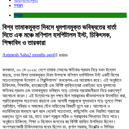
সাহিত্য-সংস্কৃতি
স্বাস্থ্য
স্বাস্থ্য
বিশ্ব তামাকমুক্ত দিবসে ধূমপানমুক্ত ভবিষ্যতের বার্তা
দিতে এক মঞ্চে মণিপাল হসপিটালস ইস্ট, চিকিৎসক,
শিক্ষাবিদ ও তারকারা
Animesh Saha
2 months ago
0
1 mins
কলকাতা, ৩০ মে ২০২৬: দেশে তামাক সেবনের ক্ষতিকর প্রভাব নিয়ে যখন উদ্বেগ
বাড়ছে, তখন বিশ্ব তামাকমুক্ত দিবস উপলক্ষে মণিপাল হসপিটালস ইস্ট একটি বিশেষ
সচেতনতামূলক উদ্যোগ ও প্রিন্সিপালস’ কনক্লেভ-এর আয়োজন করে। এই অনুষ্ঠানে
চিকিৎসক, শিক্ষাবিদ, ছাত্রছাত্রী এবং বিশিষ্ট ব্যক্তিত্বরা একত্রিত হয়ে ধূমপানের
ক্ষতিকর প্রভাব এবং তামাকমুক্ত ভবিষ্যৎ গড়ে তোলার প্রয়োজনীয়তা নিয়ে গুরুত্বপূর্ণ
আলোচনা করেন। এই উদ্যোগের মূল লক্ষ্য ছিল স্বাস্থ্যকর জীবনযাপনকে উৎসাহিত করা,
প্রতিরোধমূলক সচেতনতা বাড়ানো এবং আগামী প্রজন্মকে সুস্থভাবে গড়ে তুলতে শিক্ষা
প্রতিষ্ঠান, পরিবার ও সমাজের যৌথ দায়িত্বের বিষয়টি তুলে ধরা। আলোচনা ও
মতবিনিময়ের মাধ্যমে অল্প বয়স থেকেই সচেতনতা, কাউন্সেলিং এবং নিয়মিত প্রচারের
গুরুত্বও তুলে ধরা হয়, যাতে তরুণ প্রজন্ম সঠিক ও স্বাস্থ্যকর সিদ্ধান্ত নিতে পারে।
অনুষ্ঠানে চিকিৎসা, শিক্ষা ও বিনোদন জগতের বহু বিশিষ্ট ব্যক্তি উপস্থিত ছিলেন।
অংশগ্রহণকারী চিকিৎসকদের মধ্যে ছিলেন ডা. কুণাল সরকার, ডিরেক্টর ও সিনিয়র