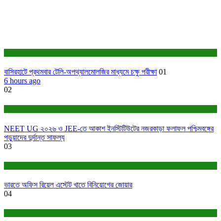
স্বাস্থ্য
বাসিরহাটে প্রথমবার টেলি-অপথ্যালমোলজির মাধ্যমে চক্ষু পরীক্ষা
01
6 hours ago
02
শিক্ষা ও চাকরি
NEET UG ২০২৬ ও JEE-তে আকাশ ইনস্টিটিউটের নজরকাড়া ফলাফল পশ্চিমবঙ্গের
পড়ুয়াদের দুর্দান্ত সাফল্য
03
বাণিজ্য ও শেয়ারবাজার
ভারতে অফিস রিয়েল এস্টেট খাতে বিনিয়োগের জোয়ার
04
সাহিত্য-সংস্কৃতি