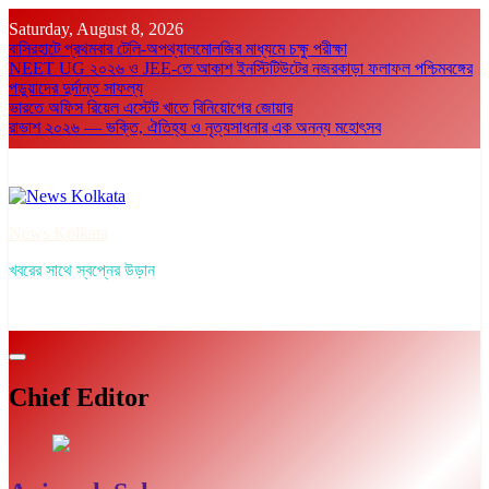
Skip
Saturday, August 8, 2026
to
বাসিরহাটে প্রথমবার টেলি-অপথ্যালমোলজির মাধ্যমে চক্ষু পরীক্ষা
content
NEET UG ২০২৬ ও JEE-তে আকাশ ইনস্টিটিউটের নজরকাড়া ফলাফল পশ্চিমবঙ্গের
পড়ুয়াদের দুর্দান্ত সাফল্য
ভারতে অফিস রিয়েল এস্টেট খাতে বিনিয়োগের জোয়ার
রাভাশ ২০২৬ — ভক্তি, ঐতিহ্য ও নৃত্যসাধনার এক অনন্য মহোৎসব
News Kolkata
খবরের সাথে স্বপ্নের উড়ান
Chief Editor