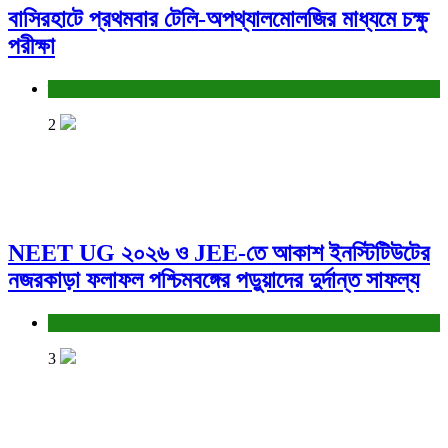
বাসিরহাটে প্রথমবার টেলি-অপথ্যালমোলজির মাধ্যমে চক্ষু
পরীক্ষা
স্বাস্থ্য
2
NEET UG ২০২৬ ও JEE-তে আকাশ ইনস্টিটিউটের
নজরকাড়া ফলাফল পশ্চিমবঙ্গের পড়ুয়াদের দুর্দান্ত সাফল্য
শিক্ষা ও চাকরি
3