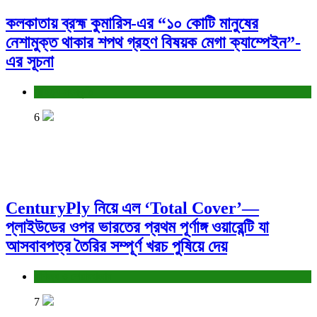
কলকাতায় ব্রহ্ম কুমারিস-এর “১০ কোটি মানুষের
নেশামুক্ত থাকার শপথ গ্রহণ বিষয়ক মেগা ক্যাম্পেইন”-
এর সূচনা
সাহিত্য-সংস্কৃতি
6
CenturyPly নিয়ে এল ‘Total Cover’—
প্লাইউডের ওপর ভারতের প্রথম পূর্ণাঙ্গ ওয়ারেন্টি যা
আসবাবপত্র তৈরির সম্পূর্ণ খরচ পুষিয়ে দেয়
বাণিজ্য ও শেয়ারবাজার
7