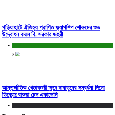
গড়িয়াহাটে ঐতিহ্য-প্রাণিত ফ্ল্যাগশিপ শোরুমের শুভ
উদ্বোধন করল বি. সরকার জহুরী
বাণিজ্য ও শেয়ারবাজার
8
আন্তর্জাতিক খেতাবজয়ী ক্ষুদে দাবাড়ুদের সম্বর্ধনা দিলো
ডিব্যেন্দু বারুয়া চেস একাডেমি
খেলা