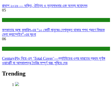
রাভাশ ২০২৬ — ভক্তি, ঐতিহ্য ও নৃত্যসাধনার এক অনন্য মহোৎসব
05
সাহিত্য-সংস্কৃতি
কলকাতায় ব্রহ্ম কুমারিস-এর “১০ কোটি মানুষের নেশামুক্ত থাকার শপথ গ্রহণ বিষয়ক
মেগা ক্যাম্পেইন”-এর সূচনা
06
বাণিজ্য ও শেয়ারবাজার
CenturyPly নিয়ে এল ‘Total Cover’—প্লাইউডের ওপর ভারতের প্রথম পূর্ণাঙ্গ
ওয়ারেন্টি যা আসবাবপত্র তৈরির সম্পূর্ণ খরচ পুষিয়ে দেয়
Trending
1