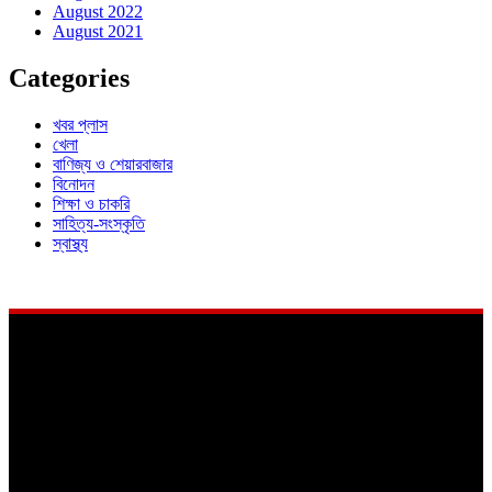
August 2022
August 2021
Categories
খবর প্লাস
খেলা
বাণিজ্য ও শেয়ারবাজার
বিনোদন
শিক্ষা ও চাকরি
সাহিত্য-সংস্কৃতি
স্বাস্থ্য
About
Us
শিক্ষা থেকে স্বাস্থ্য ও বিনোদন এবং সাহিত্য থেকে শেয়ারবাজার। জীবনের প্রতিদিনের
রোজনামচা নিয়ে খবরের বিশ্লেষণে নিউজ কলকাতা