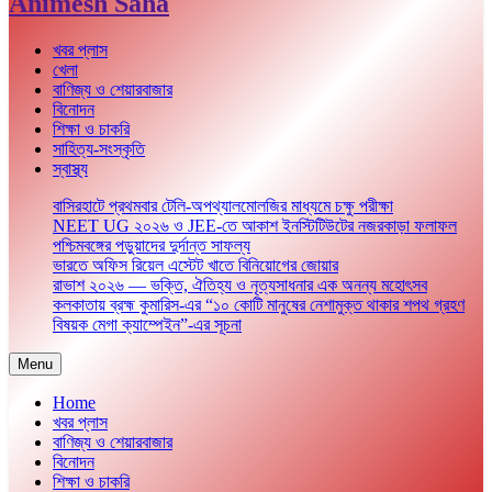
Animesh Saha
খবর প্লাস
খেলা
বাণিজ্য ও শেয়ারবাজার
বিনোদন
শিক্ষা ও চাকরি
সাহিত্য-সংস্কৃতি
স্বাস্থ্য
বাসিরহাটে প্রথমবার টেলি-অপথ্যালমোলজির মাধ্যমে চক্ষু পরীক্ষা
NEET UG ২০২৬ ও JEE-তে আকাশ ইনস্টিটিউটের নজরকাড়া ফলাফল
পশ্চিমবঙ্গের পড়ুয়াদের দুর্দান্ত সাফল্য
ভারতে অফিস রিয়েল এস্টেট খাতে বিনিয়োগের জোয়ার
রাভাশ ২০২৬ — ভক্তি, ঐতিহ্য ও নৃত্যসাধনার এক অনন্য মহোৎসব
কলকাতায় ব্রহ্ম কুমারিস-এর “১০ কোটি মানুষের নেশামুক্ত থাকার শপথ গ্রহণ
বিষয়ক মেগা ক্যাম্পেইন”-এর সূচনা
Menu
Home
খবর প্লাস
বাণিজ্য ও শেয়ারবাজার
বিনোদন
শিক্ষা ও চাকরি