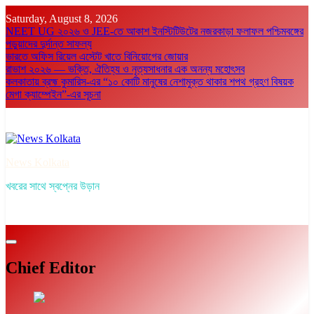
Skip
Saturday, August 8, 2026
to
NEET UG ২০২৬ ও JEE-তে আকাশ ইনস্টিটিউটের নজরকাড়া ফলাফল পশ্চিমবঙ্গের
content
পড়ুয়াদের দুর্দান্ত সাফল্য
ভারতে অফিস রিয়েল এস্টেট খাতে বিনিয়োগের জোয়ার
রাভাশ ২০২৬ — ভক্তি, ঐতিহ্য ও নৃত্যসাধনার এক অনন্য মহোৎসব
কলকাতায় ব্রহ্ম কুমারিস-এর “১০ কোটি মানুষের নেশামুক্ত থাকার শপথ গ্রহণ বিষয়ক
মেগা ক্যাম্পেইন”-এর সূচনা
News Kolkata
খবরের সাথে স্বপ্নের উড়ান
Chief Editor