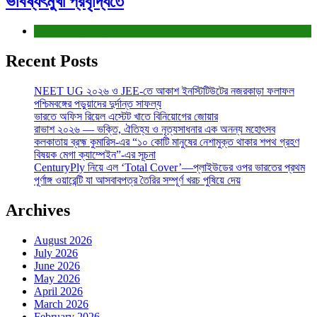
ভবিষ্যৎমুখী প্রবৃদ্ধিতে
বাণিজ্য ও শেয়ারবাজার
Recent Posts
NEET UG ২০২৬ ও JEE-তে আকাশ ইনস্টিটিউটের নজরকাড়া ফলাফল
পশ্চিমবঙ্গের পড়ুয়াদের দুর্দান্ত সাফল্য
ভারতে অফিস রিয়েল এস্টেট খাতে বিনিয়োগের জোয়ার
রাভাশ ২০২৬ — ভক্তি, ঐতিহ্য ও নৃত্যসাধনার এক অনন্য মহোৎসব
কলকাতায় ব্রহ্ম কুমারিস-এর “১০ কোটি মানুষের নেশামুক্ত থাকার শপথ গ্রহণ
বিষয়ক মেগা ক্যাম্পেইন”-এর সূচনা
CenturyPly নিয়ে এল ‘Total Cover’—প্লাইউডের ওপর ভারতের প্রথম
পূর্ণাঙ্গ ওয়ারেন্টি যা আসবাবপত্র তৈরির সম্পূর্ণ খরচ পুষিয়ে দেয়
Archives
August 2026
July 2026
June 2026
May 2026
April 2026
March 2026
February 2026