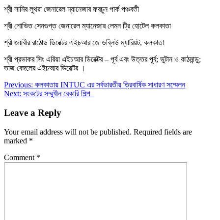
শ্রী সামির লুথরা জেনারেল ম্যানেজার ফরচুন পার্ক পঞ্চবতী
শ্রী শোভিত সেনগুপ্ত জেনারেল ম্যানেজার লেমন ট্রি হোটেল কলকাতা
শ্রী জয়বীর রাঠোড ডিরেক্টর এইচআর জে ডব্লিউ ম্যারিয়ট, কলকাতা
শ্রী প্রভাকর সিং এরিয়া এইচআর ডিরেক্টর – পূর্ব এবং উত্তর পূর্ব; ভুটান ও কাঠমান্ডু;
তাজ বেঙ্গলের এইচআর ডিরেক্টর ।
Post
Previous:
কলকাতায় INTUC এর সর্বভারতীয় ত্রিবার্ষিক সাধারণ সম্মেলন
Next:
সংকটের সম্মুখীন বেকারি শিল্প
navigation
Leave a Reply
Your email address will not be published.
Required fields are
marked
*
Comment
*