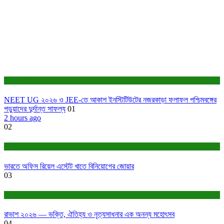
শিক্ষা ও চাকরি
NEET UG ২০২৬ ও JEE-তে আকাশ ইনস্টিটিউটের নজরকাড়া ফলাফল পশ্চিমবঙ্গের
পড়ুয়াদের দুর্দান্ত সাফল্য
01
2 hours ago
02
বাণিজ্য ও শেয়ারবাজার
ভারতে অফিস রিয়েল এস্টেট খাতে বিনিয়োগের জোয়ার
03
সাহিত্য-সংস্কৃতি
রাভাশ ২০২৬ — ভক্তি, ঐতিহ্য ও নৃত্যসাধনার এক অনন্য মহোৎসব
04