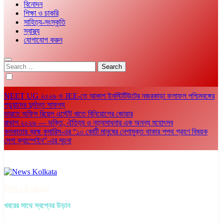
বিনোদন
শিক্ষা ও চাকরি
সাহিত্য-সংস্কৃতি
স্বাস্থ্য
যোগাযোগ করুন
Search
for:
NEET UG ২০২৬ ও JEE-তে আকাশ ইনস্টিটিউটের নজরকাড়া ফলাফল পশ্চিমবঙ্গের
পড়ুয়াদের দুর্দান্ত সাফল্য
ভারতে অফিস রিয়েল এস্টেট খাতে বিনিয়োগের জোয়ার
রাভাশ ২০২৬ — ভক্তি, ঐতিহ্য ও নৃত্যসাধনার এক অনন্য মহোৎসব
কলকাতায় ব্রহ্ম কুমারিস-এর “১০ কোটি মানুষের নেশামুক্ত থাকার শপথ গ্রহণ বিষয়ক
মেগা ক্যাম্পেইন”-এর সূচনা
News Kolkata
খবরের সাথে স্বপ্নের উড়ান