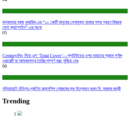
সাহিত্য-সংস্কৃতি
কলকাতায় ব্রহ্ম কুমারিস-এর “১০ কোটি মানুষের নেশামুক্ত থাকার শপথ গ্রহণ বিষয়ক
মেগা ক্যাম্পেইন”-এর সূচনা
05
বাণিজ্য ও শেয়ারবাজার
CenturyPly নিয়ে এল ‘Total Cover’—প্লাইউডের ওপর ভারতের প্রথম পূর্ণাঙ্গ
ওয়ারেন্টি যা আসবাবপত্র তৈরির সম্পূর্ণ খরচ পুষিয়ে দেয়
06
বাণিজ্য ও শেয়ারবাজার
গড়িয়াহাটে ঐতিহ্য-প্রাণিত ফ্ল্যাগশিপ শোরুমের শুভ উদ্বোধন করল বি. সরকার জহুরী
Trending
1