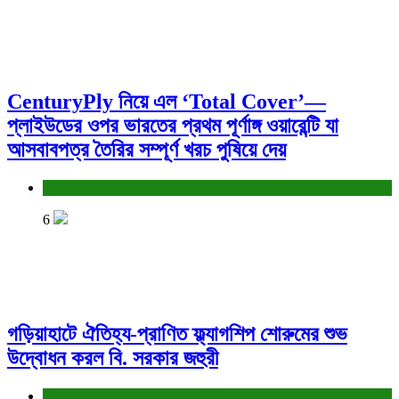
CenturyPly নিয়ে এল ‘Total Cover’—
প্লাইউডের ওপর ভারতের প্রথম পূর্ণাঙ্গ ওয়ারেন্টি যা
আসবাবপত্র তৈরির সম্পূর্ণ খরচ পুষিয়ে দেয়
বাণিজ্য ও শেয়ারবাজার
6
গড়িয়াহাটে ঐতিহ্য-প্রাণিত ফ্ল্যাগশিপ শোরুমের শুভ
উদ্বোধন করল বি. সরকার জহুরী
বাণিজ্য ও শেয়ারবাজার