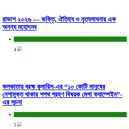
রাভাশ ২০২৬ — ভক্তি, ঐতিহ্য ও নৃত্যসাধনার এক
অনন্য মহোৎসব
সাহিত্য-সংস্কৃতি
4
কলকাতায় ব্রহ্ম কুমারিস-এর “১০ কোটি মানুষের
নেশামুক্ত থাকার শপথ গ্রহণ বিষয়ক মেগা ক্যাম্পেইন”-
এর সূচনা
সাহিত্য-সংস্কৃতি
5