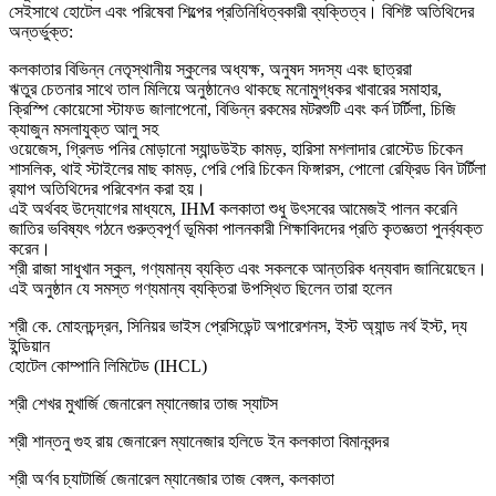
সেইসাথে হোটেল এবং পরিষেবা শিল্পের প্রতিনিধিত্বকারী ব্যক্তিত্ব। বিশিষ্ট অতিথিদের
অন্তর্ভুক্ত:
কলকাতার বিভিন্ন নেতৃস্থানীয় স্কুলের অধ্যক্ষ, অনুষদ সদস্য এবং ছাত্ররা
ঋতুর চেতনার সাথে তাল মিলিয়ে অনুষ্ঠানেও থাকছে মনোমুগ্ধকর খাবারের সমাহার,
ক্রিস্পি কোয়েসো স্টাফড জালাপেনো, বিভিন্ন রকমের মটরশুটি এবং কর্ন টর্টিলা, চিজি
ক্যাজুন মসলাযুক্ত আলু সহ
ওয়েজেস, গ্রিলড পনির মোড়ানো স্যান্ডউইচ কামড়, হারিসা মশলাদার রোস্টেড চিকেন
শাসলিক, থাই স্টাইলের মাছ কামড়, পেরি পেরি চিকেন ফিঙ্গারস, পোলো রেফ্রিড বিন টর্টিলা
র‍্যাপ অতিথিদের পরিবেশন করা হয়।
এই অর্থবহ উদ্যোগের মাধ্যমে, IHM কলকাতা শুধু উৎসবের আমেজই পালন করেনি
জাতির ভবিষ্যৎ গঠনে গুরুত্বপূর্ণ ভূমিকা পালনকারী শিক্ষাবিদদের প্রতি কৃতজ্ঞতা পুনর্ব্যক্ত
করেন।
শ্রী রাজা সাধুখান স্কুল, গণ্যমান্য ব্যক্তি এবং সকলকে আন্তরিক ধন্যবাদ জানিয়েছেন।
এই অনুষ্ঠান যে সমস্ত গণ্যমান্য ব্যক্তিরা উপস্থিত ছিলেন তারা হলেন
শ্রী কে. মোহনচন্দ্রন, সিনিয়র ভাইস প্রেসিডেন্ট অপারেশনস, ইস্ট অ্যান্ড নর্থ ইস্ট, দ্য
ইন্ডিয়ান
হোটেল কোম্পানি লিমিটেড (IHCL)
শ্রী শেখর মুখার্জি জেনারেল ম্যানেজার তাজ স্যাটস
শ্রী শান্তনু গুহ রায় জেনারেল ম্যানেজার হলিডে ইন কলকাতা বিমানবন্দর
শ্রী অর্ণব চ্যাটার্জি জেনারেল ম্যানেজার তাজ বেঙ্গল, কলকাতা