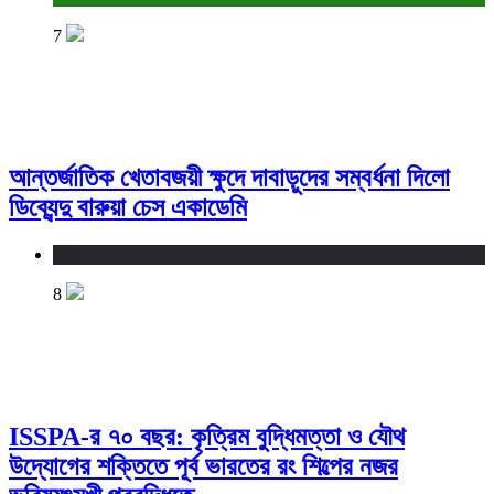
7
আন্তর্জাতিক খেতাবজয়ী ক্ষুদে দাবাড়ুদের সম্বর্ধনা দিলো
ডিব্যেন্দু বারুয়া চেস একাডেমি
খেলা
8
ISSPA-র ৭০ বছর: কৃত্রিম বুদ্ধিমত্তা ও যৌথ
উদ্যোগের শক্তিতে পূর্ব ভারতের রং শিল্পের নজর