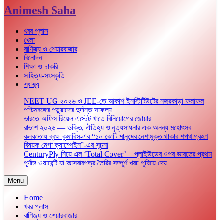
Animesh Saha
খবর প্লাস
খেলা
বাণিজ্য ও শেয়ারবাজার
বিনোদন
শিক্ষা ও চাকরি
সাহিত্য-সংস্কৃতি
স্বাস্থ্য
NEET UG ২০২৬ ও JEE-তে আকাশ ইনস্টিটিউটের নজরকাড়া ফলাফল
পশ্চিমবঙ্গের পড়ুয়াদের দুর্দান্ত সাফল্য
ভারতে অফিস রিয়েল এস্টেট খাতে বিনিয়োগের জোয়ার
রাভাশ ২০২৬ — ভক্তি, ঐতিহ্য ও নৃত্যসাধনার এক অনন্য মহোৎসব
কলকাতায় ব্রহ্ম কুমারিস-এর “১০ কোটি মানুষের নেশামুক্ত থাকার শপথ গ্রহণ
বিষয়ক মেগা ক্যাম্পেইন”-এর সূচনা
CenturyPly নিয়ে এল ‘Total Cover’—প্লাইউডের ওপর ভারতের প্রথম
পূর্ণাঙ্গ ওয়ারেন্টি যা আসবাবপত্র তৈরির সম্পূর্ণ খরচ পুষিয়ে দেয়
Menu
Home
খবর প্লাস
বাণিজ্য ও শেয়ারবাজার