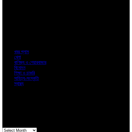
About
Us
শিক্ষা থেকে স্বাস্থ্য ও বিনোদন এবং সাহিত্য থেকে শেয়ারবাজার। জীবনের প্রতিদিনের
রোজনামচা নিয়ে খবরের বিশ্লেষণে নিউজ কলকাতা
Top
Categories
খবর প্লাস
খেলা
বাণিজ্য ও শেয়ারবাজার
বিনোদন
শিক্ষা ও চাকরি
সাহিত্য-সংস্কৃতি
স্বাস্থ্য
© 2023. News Kolkata. All Rights Reserved.
Latest
Posts
Archives