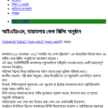
বিনোদন
শিক্ষা ও চাকরি
সাহিত্য-সংস্কৃতি
স্বাস্থ্য
শিক্ষা ও চাকরি
আইএইচএম, তারাতলায় কেক মিক্সিং অনুষ্ঠান
Animesh Saha
2 years ago
2 years ago
0
1 mins
কলকাতা (২৯ নভেম্বর ‘২৪):”অনারিং দ্য নেশন বিল্ডারস” এর আন্তরিক থিমের সাথে এর
বার্ষিক কেক-মিক্সিং অনুষ্ঠানের আয়োজন করেছে।
এই বছর, ইনস্টিটিউটটি কলকাতার স্কুলগুলিকে স্বীকৃতি দেওয়ার জন্য একটি গুরুত্বপূর্ণ
পদক্ষেপ নিয়েছিল,
পরিষেবা শিল্পের স্থির ব্যক্তিদের গঠনে তাদের মুখ্য ভূমিকা স্বীকার করে।
মাননীয় অধ্যক্ষ, শ্রী রাজা সাধুখান, জোর দিয়েছিলেন যে স্কুলগুলি এর ভিত্তি স্থাপন
করে
উৎকর্ষ, উদ্দীপনামূলক মূল্যবোধ এবং শৃঙ্খলা যা IHM কলকাতার মতো প্রতিষ্ঠানগুলি
দ্বারা আরও লালিত হয়।
তিনি তাদের অবদানের জন্য গভীর কৃতজ্ঞতা প্রকাশ করেন, উল্লেখ করে যে তাদের
প্রচেষ্টা অবিচ্ছেদ্য
আতিথেয়তা এবং সেবা খাত উন্নত যারা নেতা এবং অর্জনকারী উত্থাপন.
অনুষ্ঠানে উপস্থিত ছিলেন কলকাতার বিশিষ্ট বিদ্যালয়ের অধ্যক্ষ ও প্রতিষ্ঠানের প্রধানরা