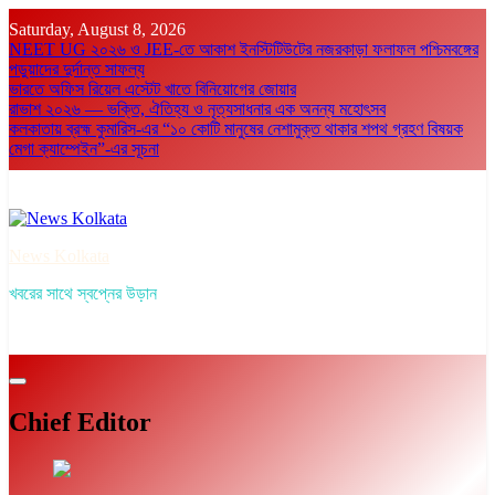
Skip
Saturday, August 8, 2026
to
NEET UG ২০২৬ ও JEE-তে আকাশ ইনস্টিটিউটের নজরকাড়া ফলাফল পশ্চিমবঙ্গের
content
পড়ুয়াদের দুর্দান্ত সাফল্য
ভারতে অফিস রিয়েল এস্টেট খাতে বিনিয়োগের জোয়ার
রাভাশ ২০২৬ — ভক্তি, ঐতিহ্য ও নৃত্যসাধনার এক অনন্য মহোৎসব
কলকাতায় ব্রহ্ম কুমারিস-এর “১০ কোটি মানুষের নেশামুক্ত থাকার শপথ গ্রহণ বিষয়ক
মেগা ক্যাম্পেইন”-এর সূচনা
News Kolkata
খবরের সাথে স্বপ্নের উড়ান
Chief Editor