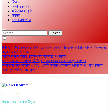
বিনোদন
শিক্ষা ও চাকরি
সাহিত্য-সংস্কৃতি
স্বাস্থ্য
যোগাযোগ করুন
Search
for:
NEET UG ২০২৬ ও JEE-তে আকাশ ইনস্টিটিউটের নজরকাড়া ফলাফল পশ্চিমবঙ্গের
পড়ুয়াদের দুর্দান্ত সাফল্য
ভারতে অফিস রিয়েল এস্টেট খাতে বিনিয়োগের জোয়ার
রাভাশ ২০২৬ — ভক্তি, ঐতিহ্য ও নৃত্যসাধনার এক অনন্য মহোৎসব
কলকাতায় ব্রহ্ম কুমারিস-এর “১০ কোটি মানুষের নেশামুক্ত থাকার শপথ গ্রহণ বিষয়ক
মেগা ক্যাম্পেইন”-এর সূচনা
News Kolkata
খবরের সাথে স্বপ্নের উড়ান