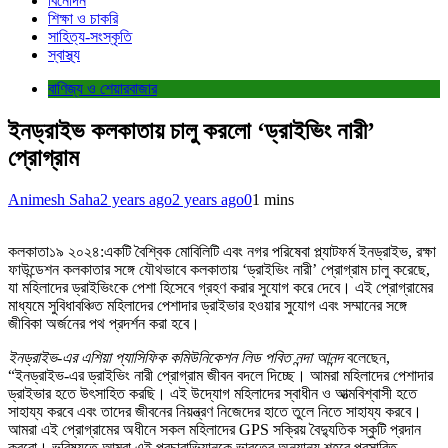
বিনোদন
শিক্ষা ও চাকরি
সাহিত্য-সংস্কৃতি
স্বাস্থ্য
বাণিজ্য ও শেয়ারবাজার
ইনড্রাইভ কলকাতায় চালু করলো ‘ড্রাইভিং নারী’
প্রোগ্রাম
Animesh Saha
2 years ago
2 years ago
0
1 mins
কলকাতা১৯ ২০২৪:একটি বৈশ্বিক মোবিলিটি এবং নগর পরিষেবা প্ল্যাটফর্ম ইনড্রাইভ, রক্ষা
ফাউন্ডেশন কলকাতার সঙ্গে যৌথভাবে কলকাতায় ‘ড্রাইভিং নারী’ প্রোগ্রাম চালু করেছে,
যা মহিলাদের ড্রাইভিংকে পেশা হিসেবে গ্রহণ করার সুযোগ করে দেবে। এই প্রোগ্রামের
মাধ্যমে সুবিধাবঞ্চিত মহিলাদের পেশাদার ড্রাইভার হওয়ার সুযোগ এবং সম্মানের সঙ্গে
জীবিকা অর্জনের পথ প্রদর্শন করা হবে।
ইনড্রাইভ-এর এশিয়া প্যাসিফিক কমিউনিকেশন লিড পবিত নন্দা আনন্দ
বলেছেন,
“ইনড্রাইভ-এর ড্রাইভিং নারী প্রোগ্রাম জীবন বদলে দিচ্ছে। আমরা মহিলাদের পেশাদার
ড্রাইভার হতে উৎসাহিত করছি। এই উদ্যোগ মহিলাদের স্বাধীন ও আত্মবিশ্বাসী হতে
সাহায্য করবে এবং তাদের জীবনের নিয়ন্ত্রণ নিজেদের হাতে তুলে নিতে সাহায্য করবে।
আমরা এই প্রোগ্রামের অধীনে সকল মহিলাদের GPS সক্রিয় বৈদ্যুতিক স্কুটি প্রদান
করবো। ভবিষ্যতে আমরা এই প্রচারাভিযানকে ভারতের অন্যান্য শহরে প্রসারিত