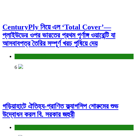
CenturyPly নিয়ে এল ‘Total Cover’—
প্লাইউডের ওপর ভারতের প্রথম পূর্ণাঙ্গ ওয়ারেন্টি যা
আসবাবপত্র তৈরির সম্পূর্ণ খরচ পুষিয়ে দেয়
বাণিজ্য ও শেয়ারবাজার
6
গড়িয়াহাটে ঐতিহ্য-প্রাণিত ফ্ল্যাগশিপ শোরুমের শুভ
উদ্বোধন করল বি. সরকার জহুরী
বাণিজ্য ও শেয়ারবাজার