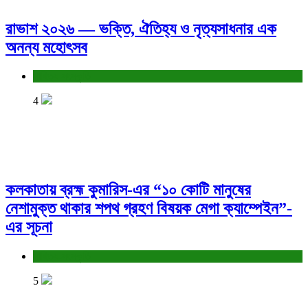
রাভাশ ২০২৬ — ভক্তি, ঐতিহ্য ও নৃত্যসাধনার এক
অনন্য মহোৎসব
সাহিত্য-সংস্কৃতি
4
কলকাতায় ব্রহ্ম কুমারিস-এর “১০ কোটি মানুষের
নেশামুক্ত থাকার শপথ গ্রহণ বিষয়ক মেগা ক্যাম্পেইন”-
এর সূচনা
সাহিত্য-সংস্কৃতি
5