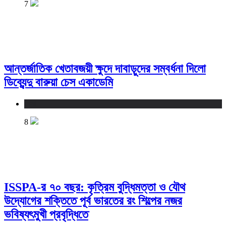
7
আন্তর্জাতিক খেতাবজয়ী ক্ষুদে দাবাড়ুদের সম্বর্ধনা দিলো
ডিব্যেন্দু বারুয়া চেস একাডেমি
খেলা
8
ISSPA-র ৭০ বছর: কৃত্রিম বুদ্ধিমত্তা ও যৌথ
উদ্যোগের শক্তিতে পূর্ব ভারতের রং শিল্পের নজর
ভবিষ্যৎমুখী প্রবৃদ্ধিতে