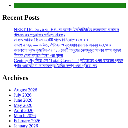
বাণিজ্য ও শেয়ারবাজার
Recent Posts
NEET UG ২০২৬ ও JEE-তে আকাশ ইনস্টিটিউটের নজরকাড়া ফলাফল
পশ্চিমবঙ্গের পড়ুয়াদের দুর্দান্ত সাফল্য
ভারতে অফিস রিয়েল এস্টেট খাতে বিনিয়োগের জোয়ার
রাভাশ ২০২৬ — ভক্তি, ঐতিহ্য ও নৃত্যসাধনার এক অনন্য মহোৎসব
কলকাতায় ব্রহ্ম কুমারিস-এর “১০ কোটি মানুষের নেশামুক্ত থাকার শপথ গ্রহণ
বিষয়ক মেগা ক্যাম্পেইন”-এর সূচনা
CenturyPly নিয়ে এল ‘Total Cover’—প্লাইউডের ওপর ভারতের প্রথম
পূর্ণাঙ্গ ওয়ারেন্টি যা আসবাবপত্র তৈরির সম্পূর্ণ খরচ পুষিয়ে দেয়
Archives
August 2026
July 2026
June 2026
May 2026
April 2026
March 2026
February 2026
January 2026