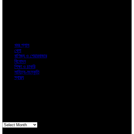
শিক্ষা থেকে স্বাস্থ্য ও বিনোদন এবং সাহিত্য থেকে শেয়ারবাজার। জীবনের প্রতিদিনের
রোজনামচা নিয়ে খবরের বিশ্লেষণে নিউজ কলকাতা
Top
Categories
খবর প্লাস
খেলা
বাণিজ্য ও শেয়ারবাজার
বিনোদন
শিক্ষা ও চাকরি
সাহিত্য-সংস্কৃতি
স্বাস্থ্য
© 2023. News Kolkata. All Rights Reserved.
Latest
Posts
Archives