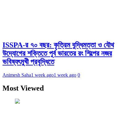
ISSPA-র ৭০ বছর: কৃত্রিম বুদ্ধিমত্তা ও যৌথ
উদ্যোগের শক্তিতে পূর্ব ভারতের রং শিল্পের নজর
ভবিষ্যৎমুখী প্রবৃদ্ধিতে
Animesh Saha
1 week ago
1 week ago
0
Most Viewed