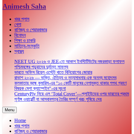
Animesh Saha
খবর প্লাস
খেলা
বাণিজ্য ও শেয়ারবাজার
বিনোদন
শিক্ষা ও চাকরি
সাহিত্য-সংস্কৃতি
স্বাস্থ্য
NEET UG ২০২৬ ও JEE-তে আকাশ ইনস্টিটিউটের নজরকাড়া ফলাফল
পশ্চিমবঙ্গের পড়ুয়াদের দুর্দান্ত সাফল্য
ভারতে অফিস রিয়েল এস্টেট খাতে বিনিয়োগের জোয়ার
রাভাশ ২০২৬ — ভক্তি, ঐতিহ্য ও নৃত্যসাধনার এক অনন্য মহোৎসব
কলকাতায় ব্রহ্ম কুমারিস-এর “১০ কোটি মানুষের নেশামুক্ত থাকার শপথ গ্রহণ
বিষয়ক মেগা ক্যাম্পেইন”-এর সূচনা
CenturyPly নিয়ে এল ‘Total Cover’—প্লাইউডের ওপর ভারতের প্রথম
পূর্ণাঙ্গ ওয়ারেন্টি যা আসবাবপত্র তৈরির সম্পূর্ণ খরচ পুষিয়ে দেয়
Menu
Home
খবর প্লাস
বাণিজ্য ও শেয়ারবাজার