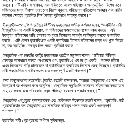
করবো। এটি নারীর ক্ষমতায়ন, শ্রমশক্তিতে আরও মহিলাদের অন্তর্ভুক্তি, বিশেষ করে
মহিলাদের জন্য নিরাপদ চলাচলের বিকল্প প্রদান, পরিচ্ছন্ন পরিবেশের অবদান এবং নারীর
কাজের ক্ষেত্রে প্রচলিত লিঙ্গ বৈষম্য দূরীকরণে সাহায্য করবে।”
ইনড্রাইভ-এর দক্ষিণ এশিয়ার জিটিএম ম্যানেজার অভিক কর্মকার
বলেন, “ড্রাইভিং নারী
ইনড্রাইভ-এর একটি উদ্যোগ, যা মহিলাদের ক্ষমতায়নের লক্ষ্যে কাজ করছে। এই
উদ্যোগ মহিলাদের গাড়ি চালনার মাধ্যমে নিজেদের সামর্থ্য আবিষ্কার করতে উৎসাহিত
করছে। এটি কেবল ড্রাইভিংকে একটি ক্যারিয়ার হিসেবে মহিলাদের জন্য পথ খুলে দিচ্ছে
না, বরং ড্রাইভিং ক্ষেত্রে লিঙ্গ সমতা প্রতিষ্ঠা করছে।”
ইনড্রাইভ-এর ভারতীয় কান্ট্রি ম্যানেজার প্রতীপ মজুমদার
বলেন, “মহিলারা বিভিন্ন
ক্ষেত্রে অসাধারণ দক্ষতা দেখাচ্ছেন এবং ড্রাইভিংও এর মধ্যে একটি। অনেক মহিলা
এখন নিজেদের গাড়ি চালাচ্ছেন বা ড্রাইভিংকে ক্যারিয়ার হিসেবে বেছে নিচ্ছেন। ড্রাইভিং
নারী প্রচারাভিযান নারীর ক্ষমতায়নে গুরুত্বপূর্ণ একটি পদক্ষেপ।”
রক্ষা ফাউন্ডেশনের ম্যানেজিং ট্রাস্টি চৈতালি দাস
বলেন, “আমরা ইনড্রাইভ-এর সঙ্গে এই
উদ্যোগে অংশগ্রহণ করে আনন্দিত। বৈদ্যুতিক স্কুটিগুলি আমাদের মহিলাদের ক্ষমতায়নে
সাহায্য করছে এবং পরিষ্কার, সবুজ পরিবহন ব্যবস্থার প্রচার করছে।”
ইনড্রাইভ-এর ব্র্যান্ড অ্যাম্বাসাডর এবং অভিনেতা বিক্রান্ত ম্যাসি
বলেন, “ড্রাইভিং নারী
প্রচারাভিযান হল ইনড্রাইভ-এর সামাজিক দায়িত্ব পালন করার একটি গুরুত্বপূর্ণ
পদক্ষেপ।”
ড্রাইভিং নারী প্রোগ্রামের অধীনে সুবিধাসমূহ: