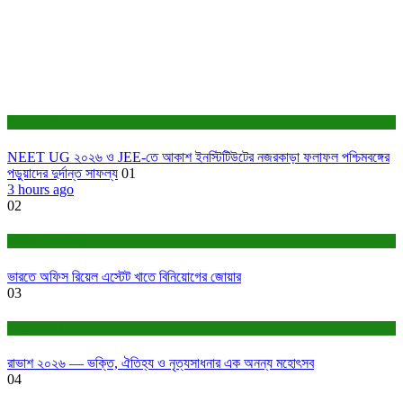
শিক্ষা ও চাকরি
NEET UG ২০২৬ ও JEE-তে আকাশ ইনস্টিটিউটের নজরকাড়া ফলাফল পশ্চিমবঙ্গের
পড়ুয়াদের দুর্দান্ত সাফল্য
01
3 hours ago
02
বাণিজ্য ও শেয়ারবাজার
ভারতে অফিস রিয়েল এস্টেট খাতে বিনিয়োগের জোয়ার
03
সাহিত্য-সংস্কৃতি
রাভাশ ২০২৬ — ভক্তি, ঐতিহ্য ও নৃত্যসাধনার এক অনন্য মহোৎসব
04