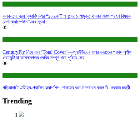
সাহিত্য-সংস্কৃতি
কলকাতায় ব্রহ্ম কুমারিস-এর “১০ কোটি মানুষের নেশামুক্ত থাকার শপথ গ্রহণ বিষয়ক
মেগা ক্যাম্পেইন”-এর সূচনা
05
বাণিজ্য ও শেয়ারবাজার
CenturyPly নিয়ে এল ‘Total Cover’—প্লাইউডের ওপর ভারতের প্রথম পূর্ণাঙ্গ
ওয়ারেন্টি যা আসবাবপত্র তৈরির সম্পূর্ণ খরচ পুষিয়ে দেয়
06
বাণিজ্য ও শেয়ারবাজার
গড়িয়াহাটে ঐতিহ্য-প্রাণিত ফ্ল্যাগশিপ শোরুমের শুভ উদ্বোধন করল বি. সরকার জহুরী
Trending
1