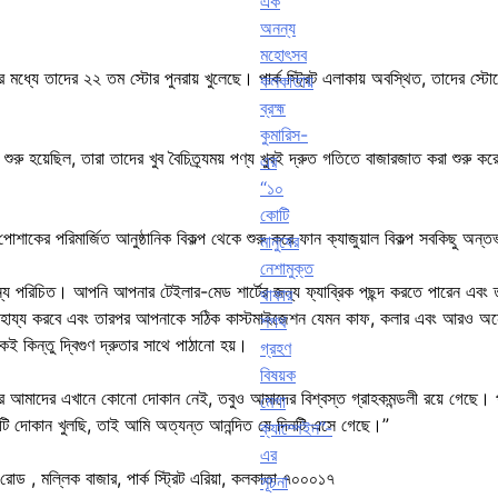
এক
অনন্য
মহোৎসব
ের মধ্যে তাদের ২২ তম স্টোর পুনরায় খুলেছে। পার্ক স্ট্রিট এলাকায় অবস্থিত, তাদের স্ট
কলকাতায়
ব্রহ্ম
কুমারিস-
ি শুরু হয়েছিল, তারা তাদের খুব বৈচিত্র্যময় পণ্য খুবই দ্রুত গতিতে বাজারজাত করা শুরু 
এর
“১০
কোটি
শাকের পরিমার্জিত আনুষ্ঠানিক বিকল্প থেকে শুরু করে ফান ক্যাজুয়াল বিকল্প সবকিছু অন্তর্
মানুষের
নেশামুক্ত
জন্য পরিচিত। আপনি আপনার টেইলার-মেড শার্টের জন্য ফ্যাব্রিক পছন্দ করতে পারেন এবং
থাকার
সাহায্য করবে এবং তারপর আপনাকে সঠিক কাস্টমাইজেশন যেমন কাফ, কলার এবং আরও অনেক 
শপথ
 কিন্তু দ্বিগুণ দ্রুতার সাথে পাঠানো হয়।
গ্রহণ
বিষয়ক
় 5 বছরে আমাদের এখানে কোনো দোকান নেই, তবুও আমাদের বিশ্বস্ত গ্রাহকমন্ডলী রয়ে গে
মেগা
টি দোকান খুলছি, তাই আমি অত্যন্ত আনন্দিত যে দিনটি এসে গেছে।”
ক্যাম্পেইন”-
এর
 রোড , মল্লিক বাজার, পার্ক স্ট্রিট এরিয়া, কলকাতা ৭০০০১৭
সূচনা