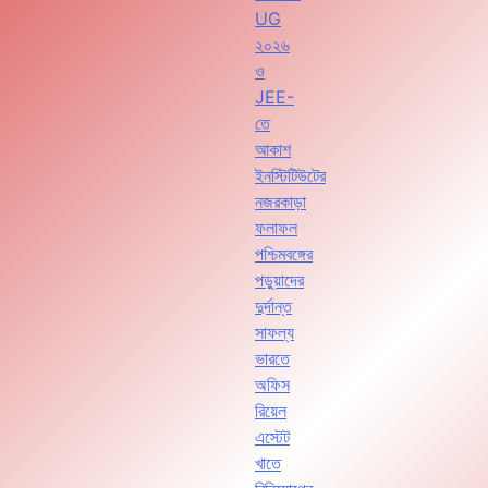
UG
২০২৬
ও
JEE-
তে
আকাশ
ইনস্টিটিউটের
নজরকাড়া
ফলাফল
পশ্চিমবঙ্গের
পড়ুয়াদের
দুর্দান্ত
সাফল্য
ভারতে
অফিস
রিয়েল
এস্টেট
খাতে