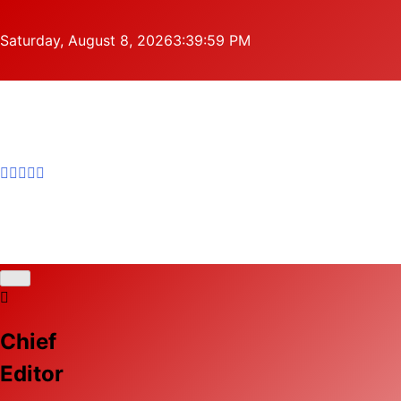
Skip
to
Saturday, August 8, 2026
3:40:00 PM
content
Chief
Editor