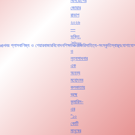
বিনিয়োগের
জোয়ার
রাভাশ
২০২৬
—
ভক্তি,
ঐতিহ্য
me
খবর প্লাস
বাণিজ্য ও শেয়ারবাজার
বিনোদন
শিক্ষা ও চাকরি
সাহিত্য-সংস্কৃতি
স্বাস্থ্য
যোগাযো
ও
নৃত্যসাধনার
এক
অনন্য
মহোৎসব
কলকাতায়
ব্রহ্ম
কুমারিস-
এর
“১০
কোটি
মানুষের