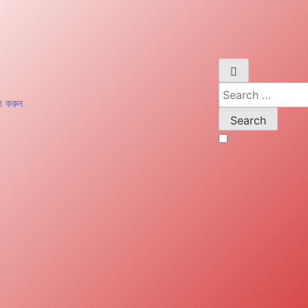
Search
গ করুন
for: