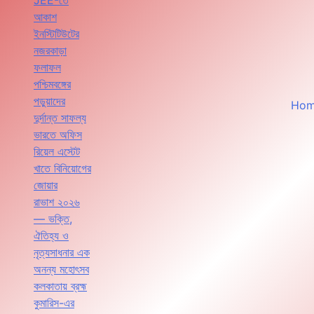
JEE-তে
আকাশ
ইনস্টিটিউটের
নজরকাড়া
ফলাফল
পশ্চিমবঙ্গের
পড়ুয়াদের
Ho
দুর্দান্ত সাফল্য
ভারতে অফিস
রিয়েল এস্টেট
খাতে বিনিয়োগের
জোয়ার
রাভাশ ২০২৬
— ভক্তি,
ঐতিহ্য ও
নৃত্যসাধনার এক
অনন্য মহোৎসব
কলকাতায় ব্রহ্ম
কুমারিস-এর