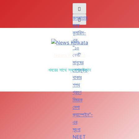
কলকাতায়
ব্রহ্ম
কুমারিস-
এর
“১০
News Kolkata
কোটি
মানুষের
খবরের সাথে স্বপ্নের উড়ান
নেশামুক্ত
থাকার
শপথ
গ্রহণ
বিষয়ক
মেগা
ক্যাম্পেইন”-
এর
সূচনা
NEET