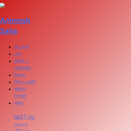
Animesh
Saha
খবর প্লাস
খেলা
বাণিজ্য ও
শেয়ারবাজার
বিনোদন
শিক্ষা ও চাকরি
সাহিত্য-
সংস্কৃতি
স্বাস্থ্য
NEET UG
২০২৬ ও