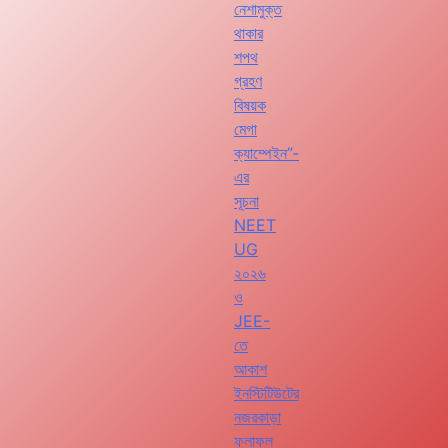
নেশামুক্ত
থাকার
শপথ
গ্রহণ
বিষয়ক
মেগা
ক্যাম্পেইন”-
এর
সূচনা
NEET
UG
২০২৬
ও
JEE-
তে
আকাশ
ইনস্টিটিউটের
নজরকাড়া
ফলাফল