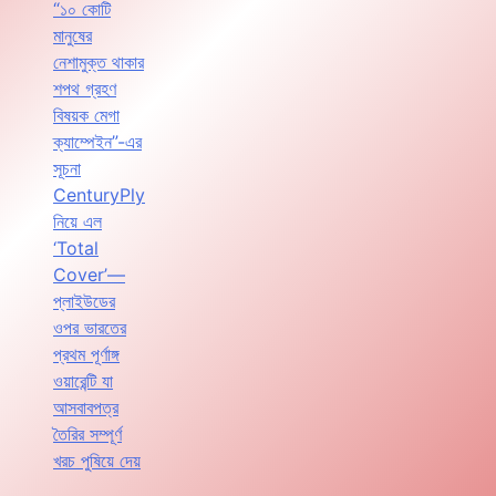
“১০ কোটি
মানুষের
নেশামুক্ত থাকার
শপথ গ্রহণ
বিষয়ক মেগা
ক্যাম্পেইন”-এর
সূচনা
CenturyPly
নিয়ে এল
‘Total
Cover’—
প্লাইউডের
ওপর ভারতের
প্রথম পূর্ণাঙ্গ
ওয়ারেন্টি যা
আসবাবপত্র
তৈরির সম্পূর্ণ
খরচ পুষিয়ে দেয়