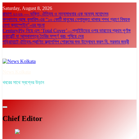
Skip
Saturday, August 8, 2026
to
রাভাশ ২০২৬ — ভক্তি, ঐতিহ্য ও নৃত্যসাধনার এক অনন্য মহোৎসব
content
কলকাতায় ব্রহ্ম কুমারিস-এর “১০ কোটি মানুষের নেশামুক্ত থাকার শপথ গ্রহণ বিষয়ক
মেগা ক্যাম্পেইন”-এর সূচনা
CenturyPly নিয়ে এল ‘Total Cover’—প্লাইউডের ওপর ভারতের প্রথম পূর্ণাঙ্গ
ওয়ারেন্টি যা আসবাবপত্র তৈরির সম্পূর্ণ খরচ পুষিয়ে দেয়
গড়িয়াহাটে ঐতিহ্য-প্রাণিত ফ্ল্যাগশিপ শোরুমের শুভ উদ্বোধন করল বি. সরকার জহুরী
News Kolkata
খবরের সাথে স্বপ্নের উড়ান
Chief Editor