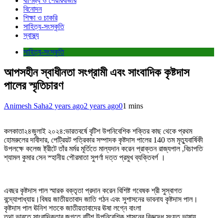
বাণিজ্য ও শেয়ারবাজার
বিনোদন
শিক্ষা ও চাকরি
সাহিত্য-সংস্কৃতি
স্বাস্থ্য
সাহিত্য-সংস্কৃতি
আপসহীন স্বাধীনতা সংগ্রামী এবং সাংবাদিক কৃষ্টদাস
পালের স্মৃতিচারণ
Animesh Saha
2 years ago
2 years ago
0
1 mins
কলকাতা২৪জুলাই ২০২৪:ভারতবর্ষে বৃটিশ উপনিবেশিক শক্তির কাছ থেকে প্রথম
হোমরুলের দাবীদার, পেট্রিয়ট পত্রিকার সম্পাদক কৃষ্টদাস পালের 140 তম মৃত্যুবার্ষিকী
উপলক্ষে কলেজ ষ্ট্রীটে তাঁর মর্মর মূর্তিতে মাল্যদান করেন প্রাক্তন রাজ্যপাল ,বিচাপতি
শ্যামল কুমার সেন স্হানীয় পৌরমাতা সুপর্ণা দত্ত প্রমুখ ব্যক্তিবর্গ ।
এবছর কৃষ্টদাস পাল স্মারক বক্তৃতা প্রদান করেন বিশিষ্ট গবেষক শ্রী সুস্বাগত
বন্দ্যোপাধ্যায়।বিষয় জাতীয়তাবাদ জাতি গঠন এবং সুশাসনের ভাবনায কৃষ্টদাস পাল।
কৃষ্টদাস পাল ঊনিশ শতকে জাতীয়তাবাদের ঊষা লগ্নে বাংলা
তথা ভারতে সাংবাদিকতার জগতে বৃটিশ উপনিবেশিক শাসনের বিরুদ্ধে সংযত ভাষায়