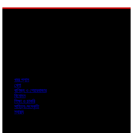
About
Us
শিক্ষা থেকে স্বাস্থ্য ও বিনোদন এবং সাহিত্য থেকে শেয়ারবাজার। জীবনের প্রতিদিনের
রোজনামচা নিয়ে খবরের বিশ্লেষণে নিউজ কলকাতা
Top
Categories
খবর প্লাস
খেলা
বাণিজ্য ও শেয়ারবাজার
বিনোদন
শিক্ষা ও চাকরি
সাহিত্য-সংস্কৃতি
স্বাস্থ্য
© 2023. News Kolkata. All Rights Reserved.