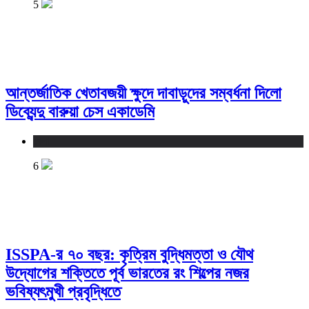
5
আন্তর্জাতিক খেতাবজয়ী ক্ষুদে দাবাড়ুদের সম্বর্ধনা দিলো
ডিব্যেন্দু বারুয়া চেস একাডেমি
খেলা
6
ISSPA-র ৭০ বছর: কৃত্রিম বুদ্ধিমত্তা ও যৌথ
উদ্যোগের শক্তিতে পূর্ব ভারতের রং শিল্পের নজর
ভবিষ্যৎমুখী প্রবৃদ্ধিতে