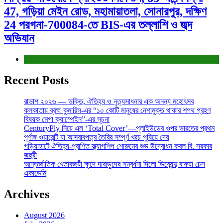
47, গড়িয়া মেইন রোড, মহামায়াতলা, সোনারপুর, দক্ষিণ
24 পরগনা-700084-তে BIS-এর তল্লাশি ও জব্দ
অভিযান
খবর প্লাস
Recent Posts
রাভাশ ২০২৬ — ভক্তি, ঐতিহ্য ও নৃত্যসাধনার এক অনন্য মহোৎসব
কলকাতায় ব্রহ্ম কুমারিস-এর “১০ কোটি মানুষের নেশামুক্ত থাকার শপথ গ্রহণ
বিষয়ক মেগা ক্যাম্পেইন”-এর সূচনা
CenturyPly নিয়ে এল ‘Total Cover’—প্লাইউডের ওপর ভারতের প্রথম
পূর্ণাঙ্গ ওয়ারেন্টি যা আসবাবপত্র তৈরির সম্পূর্ণ খরচ পুষিয়ে দেয়
গড়িয়াহাটে ঐতিহ্য-প্রাণিত ফ্ল্যাগশিপ শোরুমের শুভ উদ্বোধন করল বি. সরকার
জহুরী
আন্তর্জাতিক খেতাবজয়ী ক্ষুদে দাবাড়ুদের সম্বর্ধনা দিলো ডিব্যেন্দু বারুয়া চেস
একাডেমি
Archives
August 2026