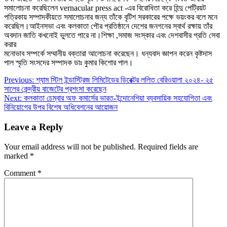
সমালোচনা করেছিলেন vernacular press act -এর বিরোধিতা করে হিন্দু পেট্রিয়ট
পত্রিকায় সম্পাদকীয়তে সমালোচনার জন্য তাঁকে বৃটিশ সরকারের পক্ষে ভয়ংকর বলে মনে
করেছিল।আইনসভা এবং কলকাতা পৌর প্রতিষ্ঠানে দেশের জনগনের স্বার্থ রক্ষায় তাঁর
অবদান জাতি কখনোই ভুলতে পারে না।শিক্ষা ,সমাজ সংস্কার এবং দেশবাসীর প্রতি সেবা
করার
মনোভাব সম্পর্কে সম্মানীয় বক্তারা আলোচনা করেছেন। ধন্যবাদ জ্ঞাপন করেন কৃষ্টদাস
পাল স্মৃতি সংসদের সম্পাদক ডাঃ কুমার কিশোর পাল।
Post
Previous:
শ্যাম স্টিল ইন্ডাস্ট্রিজ লিমিটেডের ডিরেক্টর ললিত বেরিওয়ালা ২০২৪- ২৫
সালের কেন্দ্রীয় বাজেটের প্রশংসা করেছেন
navigation
Next:
কলকাতা চেম্বার অফ কমার্সের ভারত-ইন্দোনেশিয়া ব্যবসায়িক সহযোগিতা এবং
বিনিয়োগের উপর বিশেষ অধিবেশনের আয়োজন
Leave a Reply
Your email address will not be published.
Required fields are
marked
*
Comment
*