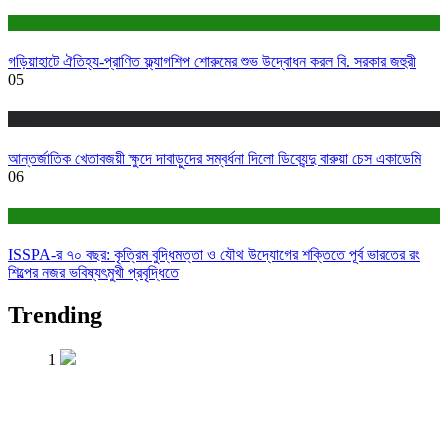
বাণিজ্য ও শেয়ারবাজার
গড়িয়াহাটে ঐতিহ্য-প্রাণিত ফ্ল্যাগশিপ শোরুমের শুভ উদ্বোধন করল বি. সরকার জহুরী
05
খেলা
আন্তর্জাতিক খেতাবজয়ী ক্ষুদে দাবাড়ুদের সম্বর্ধনা দিলো ডিব্যেন্দু বারুয়া চেস একাডেমি
06
বাণিজ্য ও শেয়ারবাজার
ISSPA-র ৭০ বছর: কৃত্রিম বুদ্ধিমত্তা ও যৌথ উদ্যোগের শক্তিতে পূর্ব ভারতের রং
শিল্পের নজর ভবিষ্যৎমুখী প্রবৃদ্ধিতে
Trending
1