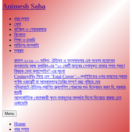
Animesh Saha
খবর প্লাস
খেলা
বাণিজ্য ও শেয়ারবাজার
বিনোদন
শিক্ষা ও চাকরি
সাহিত্য-সংস্কৃতি
স্বাস্থ্য
রাভাশ ২০২৬ — ভক্তি, ঐতিহ্য ও নৃত্যসাধনার এক অনন্য মহোৎসব
কলকাতায় ব্রহ্ম কুমারিস-এর “১০ কোটি মানুষের নেশামুক্ত থাকার শপথ গ্রহণ
বিষয়ক মেগা ক্যাম্পেইন”-এর সূচনা
CenturyPly নিয়ে এল ‘Total Cover’—প্লাইউডের ওপর ভারতের প্রথম
পূর্ণাঙ্গ ওয়ারেন্টি যা আসবাবপত্র তৈরির সম্পূর্ণ খরচ পুষিয়ে দেয়
গড়িয়াহাটে ঐতিহ্য-প্রাণিত ফ্ল্যাগশিপ শোরুমের শুভ উদ্বোধন করল বি. সরকার
জহুরী
আন্তর্জাতিক খেতাবজয়ী ক্ষুদে দাবাড়ুদের সম্বর্ধনা দিলো ডিব্যেন্দু বারুয়া চেস
একাডেমি
Menu
Home
খবর প্লাস