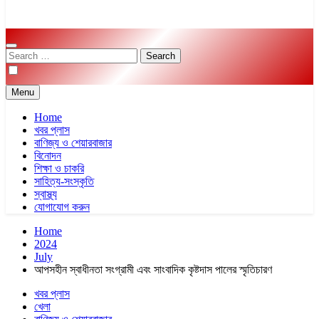
Search
for:
Menu
Home
খবর প্লাস
বাণিজ্য ও শেয়ারবাজার
বিনোদন
শিক্ষা ও চাকরি
সাহিত্য-সংস্কৃতি
স্বাস্থ্য
যোগাযোগ করুন
Home
2024
July
আপসহীন স্বাধীনতা সংগ্রামী এবং সাংবাদিক কৃষ্টদাস পালের স্মৃতিচারণ
খবর প্লাস
খেলা