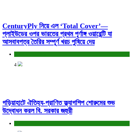
CenturyPly নিয়ে এল ‘Total Cover’—
প্লাইউডের ওপর ভারতের প্রথম পূর্ণাঙ্গ ওয়ারেন্টি যা
আসবাবপত্র তৈরির সম্পূর্ণ খরচ পুষিয়ে দেয়
বাণিজ্য ও শেয়ারবাজার
4
গড়িয়াহাটে ঐতিহ্য-প্রাণিত ফ্ল্যাগশিপ শোরুমের শুভ
উদ্বোধন করল বি. সরকার জহুরী
বাণিজ্য ও শেয়ারবাজার