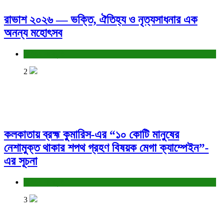
রাভাশ ২০২৬ — ভক্তি, ঐতিহ্য ও নৃত্যসাধনার এক
অনন্য মহোৎসব
সাহিত্য-সংস্কৃতি
2
কলকাতায় ব্রহ্ম কুমারিস-এর “১০ কোটি মানুষের
নেশামুক্ত থাকার শপথ গ্রহণ বিষয়ক মেগা ক্যাম্পেইন”-
এর সূচনা
সাহিত্য-সংস্কৃতি
3