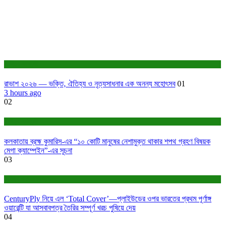
সাহিত্য-সংস্কৃতি
রাভাশ ২০২৬ — ভক্তি, ঐতিহ্য ও নৃত্যসাধনার এক অনন্য মহোৎসব
01
3 hours ago
02
সাহিত্য-সংস্কৃতি
কলকাতায় ব্রহ্ম কুমারিস-এর “১০ কোটি মানুষের নেশামুক্ত থাকার শপথ গ্রহণ বিষয়ক
মেগা ক্যাম্পেইন”-এর সূচনা
03
বাণিজ্য ও শেয়ারবাজার
CenturyPly নিয়ে এল ‘Total Cover’—প্লাইউডের ওপর ভারতের প্রথম পূর্ণাঙ্গ
ওয়ারেন্টি যা আসবাবপত্র তৈরির সম্পূর্ণ খরচ পুষিয়ে দেয়
04