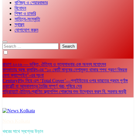
বাণিজ্য ও শেয়ারবাজার
বিনোদন
শিক্ষা ও চাকরি
সাহিত্য-সংস্কৃতি
স্বাস্থ্য
যোগাযোগ করুন
Search
for:
রাভাশ ২০২৬ — ভক্তি, ঐতিহ্য ও নৃত্যসাধনার এক অনন্য মহোৎসব
কলকাতায় ব্রহ্ম কুমারিস-এর “১০ কোটি মানুষের নেশামুক্ত থাকার শপথ গ্রহণ বিষয়ক
মেগা ক্যাম্পেইন”-এর সূচনা
CenturyPly নিয়ে এল ‘Total Cover’—প্লাইউডের ওপর ভারতের প্রথম পূর্ণাঙ্গ
ওয়ারেন্টি যা আসবাবপত্র তৈরির সম্পূর্ণ খরচ পুষিয়ে দেয়
গড়িয়াহাটে ঐতিহ্য-প্রাণিত ফ্ল্যাগশিপ শোরুমের শুভ উদ্বোধন করল বি. সরকার জহুরী
News Kolkata
খবরের সাথে স্বপ্নের উড়ান