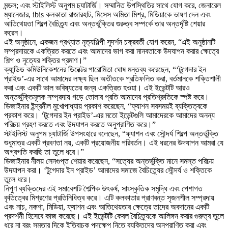
মন্ডল; এবং স্টাইলিস্ট অনুপম চ্যাটার্জি। সম্মানিত উপস্থিতির সাথে যোগ করে, জেনারেল
ম্যানেজার, ibis কলকাতা রাজারহাট, মিসেস অমিতা মিশ্র, মিডিয়াকে ভাষণ দেন এবং
আতিথেয়তা শিল্পে বৈচিত্র্য এবং অন্তর্ভুক্তির গুরুত্ব সম্পর্কে তার অন্তর্দৃষ্টি শেয়ার
করেন।
এই অনুষ্ঠানে, একজন প্রখ্যাত নৃত্যশিল্পী সুদর্শন চক্রবর্তী যোগ করেন, “এই অনুষ্ঠানটি
সম্প্রদায়কে একত্রিত করতে এবং আমাদের ভাগ করা মানবতাকে উদযাপন করার ক্ষেত্রে
শিল্প ও নৃত্যের শক্তির প্রমাণ।”
ক্যান্ডিড কমিউনিকেশনের ডিরেক্টর পারোমিতা ঘোষ মন্তব্য করেছেন, “‘টুগেদার ইন
প্রাইড’-এর সাথে আমাদের লক্ষ্য ছিল অতীতকে প্রতিফলিত করা, বর্তমানকে শক্তিশালী
করা এবং একটি ভাল ভবিষ্যতের জন্য একত্রিত হওয়া। এই ইভেন্টটি আরও
অন্তর্ভুক্তিমূলক সম্প্রদায় গড়ে তোলার প্রতি আমাদের প্রতিশ্রুতিকে স্পষ্ট করে।
ডিজাইনার ইন্দ্রনীল মুখোপাধ্যায় প্রকাশ করেছেন, “ফ্যাশন সবসময়ই ব্যক্তিত্বকে
প্রকাশ করে। ‘টুগেদার ইন প্রাইড’-এর মতো ইভেন্টগুলি আমাদেরকে আমাদের অনন্য
পরিচয় গ্রহণ করতে এবং উদযাপন করতে অনুপ্রাণিত করে।”
স্টাইলিস্ট অনুপম চ্যাটার্জি উপসংহারে বলেছেন, “ফ্যাশন এবং সৌন্দর্য শিল্পে অন্তর্ভুক্তি
শুধুমাত্র একটি প্রবণতা নয়, একটি প্রয়োজনীয় পরিবর্তন। এই ধরনের উদযাপন আমরা যে
অগ্রগতি করছি তা তুলে ধরে।”
ডিজাইনার নীলয় সেনগুপ্ত শেয়ার করেছেন, “সত্যের অন্তর্ভুক্তি মানে সমস্ত পরিচয়
উদযাপন করা। ‘টুগেদার ইন প্রাইড’ আমাদের সমাজে বৈচিত্র্যের সৌন্দর্য ও শক্তিকে
তুলে ধরে।
নিপুণ ব্যক্তিদের এই সমাবেশটি শৈল্পিক উৎকর্ষ, সাংস্কৃতিক সমৃদ্ধি এবং পেশাগত
কৃতিত্বের মিশ্রণের প্রতিনিধিত্ব করে। এটি কলকাতার প্রাণবন্ত সৃজনশীল সম্প্রদায়
এবং নাচ, নকশা, মিডিয়া, ফ্যাশন এবং আতিথেয়তার ক্ষেত্রে তাদের অবদানের একটি
প্রদর্শনী হিসেবে কাজ করেছে। এই ইভেন্টটি কেবল বৈচিত্র্যকে আলিঙ্গন করার গুরুত্ব তুলে
ধরে না বরং সমতার দিকে ইতিবাচক পদক্ষেপ নিতে ব্যক্তিদের অনুপ্রাণিত করা এবং