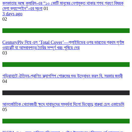
কলকাতায় ব্রহ্ম কুমারিস-এর “১০ কোটি মানুষের নেশামুক্ত থাকার শপথ গ্রহণ বিষয়ক
মেগা ক্যাম্পেইন”-এর সূচনা
01
3 days ago
02
বাণিজ্য ও শেয়ারবাজার
CenturyPly নিয়ে এল ‘Total Cover’—প্লাইউডের ওপর ভারতের প্রথম পূর্ণাঙ্গ
ওয়ারেন্টি যা আসবাবপত্র তৈরির সম্পূর্ণ খরচ পুষিয়ে দেয়
03
বাণিজ্য ও শেয়ারবাজার
গড়িয়াহাটে ঐতিহ্য-প্রাণিত ফ্ল্যাগশিপ শোরুমের শুভ উদ্বোধন করল বি. সরকার জহুরী
04
খেলা
আন্তর্জাতিক খেতাবজয়ী ক্ষুদে দাবাড়ুদের সম্বর্ধনা দিলো ডিব্যেন্দু বারুয়া চেস একাডেমি
05
বাণিজ্য ও শেয়ারবাজার