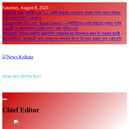
Skip
Saturday, August 8, 2026
to
কলকাতায় ব্রহ্ম কুমারিস-এর “১০ কোটি মানুষের নেশামুক্ত থাকার শপথ গ্রহণ বিষয়ক
content
মেগা ক্যাম্পেইন”-এর সূচনা
CenturyPly নিয়ে এল ‘Total Cover’—প্লাইউডের ওপর ভারতের প্রথম পূর্ণাঙ্গ
ওয়ারেন্টি যা আসবাবপত্র তৈরির সম্পূর্ণ খরচ পুষিয়ে দেয়
গড়িয়াহাটে ঐতিহ্য-প্রাণিত ফ্ল্যাগশিপ শোরুমের শুভ উদ্বোধন করল বি. সরকার জহুরী
আন্তর্জাতিক খেতাবজয়ী ক্ষুদে দাবাড়ুদের সম্বর্ধনা দিলো ডিব্যেন্দু বারুয়া চেস একাডেমি
News Kolkata
খবরের সাথে স্বপ্নের উড়ান
Chief Editor