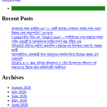
শিক্ষা ও চাকরি
Recent Posts
কলকাতায় ব্রহ্ম কুমারিস-এর “১০ কোটি মানুষের নেশামুক্ত থাকার শপথ গ্রহণ
বিষয়ক মেগা ক্যাম্পেইন”-এর সূচনা
CenturyPly নিয়ে এল ‘Total Cover’—প্লাইউডের ওপর ভারতের প্রথম
পূর্ণাঙ্গ ওয়ারেন্টি যা আসবাবপত্র তৈরির সম্পূর্ণ খরচ পুষিয়ে দেয়
গড়িয়াহাটে ঐতিহ্য-প্রাণিত ফ্ল্যাগশিপ শোরুমের শুভ উদ্বোধন করল বি. সরকার
জহুরী
আন্তর্জাতিক খেতাবজয়ী ক্ষুদে দাবাড়ুদের সম্বর্ধনা দিলো ডিব্যেন্দু বারুয়া চেস
একাডেমি
ISSPA-র ৭০ বছর: কৃত্রিম বুদ্ধিমত্তা ও যৌথ উদ্যোগের শক্তিতে পূর্ব
ভারতের রং শিল্পের নজর ভবিষ্যৎমুখী প্রবৃদ্ধিতে
Archives
August 2026
July 2026
June 2026
May 2026
April 2026