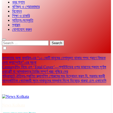
খবর প্লাস
বাণিজ্য ও শেয়ারবাজার
বিনোদন
শিক্ষা ও চাকরি
সাহিত্য-সংস্কৃতি
স্বাস্থ্য
যোগাযোগ করুন
Search
for:
কলকাতায় ব্রহ্ম কুমারিস-এর “১০ কোটি মানুষের নেশামুক্ত থাকার শপথ গ্রহণ বিষয়ক
মেগা ক্যাম্পেইন”-এর সূচনা
CenturyPly নিয়ে এল ‘Total Cover’—প্লাইউডের ওপর ভারতের প্রথম পূর্ণাঙ্গ
ওয়ারেন্টি যা আসবাবপত্র তৈরির সম্পূর্ণ খরচ পুষিয়ে দেয়
গড়িয়াহাটে ঐতিহ্য-প্রাণিত ফ্ল্যাগশিপ শোরুমের শুভ উদ্বোধন করল বি. সরকার জহুরী
আন্তর্জাতিক খেতাবজয়ী ক্ষুদে দাবাড়ুদের সম্বর্ধনা দিলো ডিব্যেন্দু বারুয়া চেস একাডেমি
News Kolkata