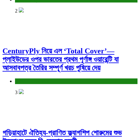
2
CenturyPly নিয়ে এল ‘Total Cover’—
প্লাইউডের ওপর ভারতের প্রথম পূর্ণাঙ্গ ওয়ারেন্টি যা
আসবাবপত্র তৈরির সম্পূর্ণ খরচ পুষিয়ে দেয়
বাণিজ্য ও শেয়ারবাজার
3
গড়িয়াহাটে ঐতিহ্য-প্রাণিত ফ্ল্যাগশিপ শোরুমের শুভ