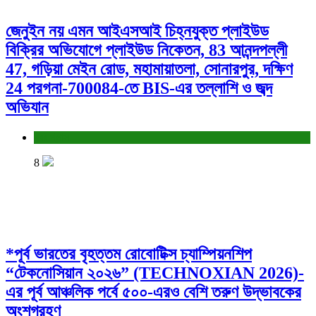
জেনুইন নয় এমন আইএসআই চিহ্নযুক্ত প্লাইউড
বিক্রির অভিযোগে প্লাইউড নিকেতন, 83 আনন্দপল্লী
47, গড়িয়া মেইন রোড, মহামায়াতলা, সোনারপুর, দক্ষিণ
24 পরগনা-700084-তে BIS-এর তল্লাশি ও জব্দ
অভিযান
খবর প্লাস
8
*পূর্ব ভারতের বৃহত্তম রোবোটিক্স চ্যাম্পিয়নশিপ
“টেকনোসিয়ান ২০২৬” (TECHNOXIAN 2026)-
এর পূর্ব আঞ্চলিক পর্বে ৫০০-এরও বেশি তরুণ উদ্ভাবকের
অংশগ্রহণ