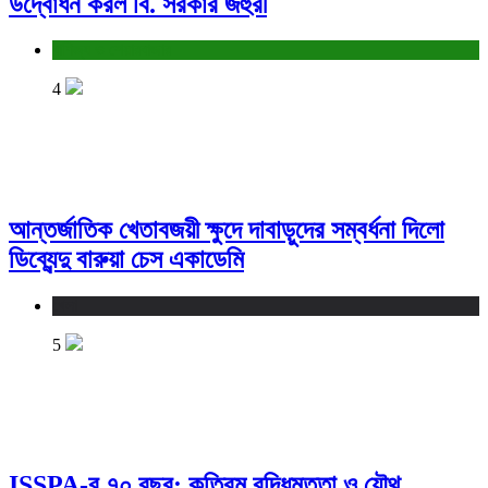
উদ্বোধন করল বি. সরকার জহুরী
বাণিজ্য ও শেয়ারবাজার
4
আন্তর্জাতিক খেতাবজয়ী ক্ষুদে দাবাড়ুদের সম্বর্ধনা দিলো
ডিব্যেন্দু বারুয়া চেস একাডেমি
খেলা
5
ISSPA-র ৭০ বছর: কৃত্রিম বুদ্ধিমত্তা ও যৌথ