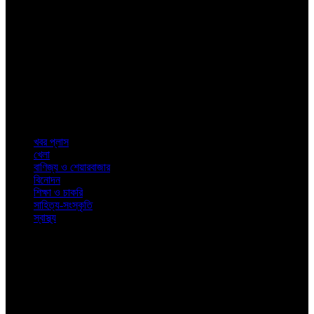
About
Us
শিক্ষা থেকে স্বাস্থ্য ও বিনোদন এবং সাহিত্য থেকে শেয়ারবাজার। জীবনের প্রতিদিনের
রোজনামচা নিয়ে খবরের বিশ্লেষণে নিউজ কলকাতা
Top
Categories
খবর প্লাস
খেলা
বাণিজ্য ও শেয়ারবাজার
বিনোদন
শিক্ষা ও চাকরি
সাহিত্য-সংস্কৃতি
স্বাস্থ্য
© 2023. News Kolkata. All Rights Reserved.
Latest
Posts