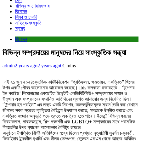
খেলা
বাণিজ্য ও শেয়ারবাজার
বিনোদন
শিক্ষা ও চাকরি
সাহিত্য-সংস্কৃতি
স্বাস্থ্য
বিনোদন
বিভিন্ন সম্প্রদায়ের মানুষদের নিয়ে সাংস্কৃতিক সন্ধ্যা
admin
2 years ago
2 years ago
0
1 mins
এই ২১ জুন ২০২৪:ক্যান্ডিড কমিউনিকেশন “প্রতিফলন, ক্ষমতায়ন, একত্রিত” থিমের
উপর একটি গৌরব আলোচনার আয়োজন করেছে। ibis কলকাতা রাজারহাটে। ‘টুগেদার
ইন প্রাইড’ শিরোনামের একচেটিয়া ইভেন্টটি এলজিবিটিকিউ+ সম্প্রদায়ের সম্মান ও
উত্থান এবং সম্প্রদায়ের সম্মানিত অতিথিদের স্বাগত জানানোর জন্য নিবেদিত ছিল।
“টুগেদার ইন প্রাইড” এর লক্ষ্য একটি নিরাপদ, অন্তর্ভুক্তিমূলক স্থান তৈরি করা যেখানে
জীবনের সকল স্তরের ব্যক্তিরা বৈচিত্র্য উদযাপন করতে, সমতাকে উন্নীত করতে এবং
একত্রিত হওয়ার অনুভূতি গড়ে তুলতে একত্রিত হতে পারে। ইভেন্টে বিভিন্ন ধরনের
ক্রিয়াকলাপ, পারফরম্যান্স, শিল্প প্রদর্শনী এবং LGBTQ+ সম্প্রদায়ের সাথে প্রাসঙ্গিক
বিষয়গুলির উপর প্যানেল আলোচনার বৈশিষ্ট্য রয়েছে৷
অনুষ্ঠানে উপস্থিত বিশিষ্ট অতিথিদের মধ্যে ছিলেন প্রখ্যাত নৃত্যশিল্পী সুদর্শন চক্রবর্তী,
ডিজাইনার ইন্দ্রনীল মুখার্জি এবং নীলয় সেনগুপ্ত; ফ্রেন্ডস এফএম থেকে আরজে অরিজিৎ