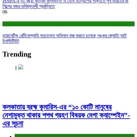
ISSPA-র ৭০ বছর: কৃত্রিম বুদ্ধিমত্তা ও যৌথ উদ্যোগের শক্তিতে পূর্ব ভারতের রং
শিল্পের নজর ভবিষ্যৎমুখী প্রবৃদ্ধিতে
06
স্বাস্থ্য
ডায়াবেটিক রেটিনোপ্যাথি সচেতনতা অভিযান শুরু করতে চলেছে শঙ্কর জ্যোতি আই
ইনস্টিটিউট
Trending
1
কলকাতায় ব্রহ্ম কুমারিস-এর “১০ কোটি মানুষের
নেশামুক্ত থাকার শপথ গ্রহণ বিষয়ক মেগা ক্যাম্পেইন”-
এর সূচনা
সাহিত্য-সংস্কৃতি