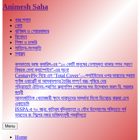
Animesh Saha
খবর প্লাস
খেলা
বাণিজ্য ও শেয়ারবাজার
বিনোদন
শিক্ষা ও চাকরি
সাহিত্য-সংস্কৃতি
স্বাস্থ্য
কলকাতায় ব্রহ্ম কুমারিস-এর “১০ কোটি মানুষের নেশামুক্ত থাকার শপথ গ্রহণ
বিষয়ক মেগা ক্যাম্পেইন”-এর সূচনা
CenturyPly নিয়ে এল ‘Total Cover’—প্লাইউডের ওপর ভারতের প্রথম
পূর্ণাঙ্গ ওয়ারেন্টি যা আসবাবপত্র তৈরির সম্পূর্ণ খরচ পুষিয়ে দেয়
গড়িয়াহাটে ঐতিহ্য-প্রাণিত ফ্ল্যাগশিপ শোরুমের শুভ উদ্বোধন করল বি. সরকার
জহুরী
আন্তর্জাতিক খেতাবজয়ী ক্ষুদে দাবাড়ুদের সম্বর্ধনা দিলো ডিব্যেন্দু বারুয়া চেস
একাডেমি
ISSPA-র ৭০ বছর: কৃত্রিম বুদ্ধিমত্তা ও যৌথ উদ্যোগের শক্তিতে পূর্ব
ভারতের রং শিল্পের নজর ভবিষ্যৎমুখী প্রবৃদ্ধিতে
Menu
Home