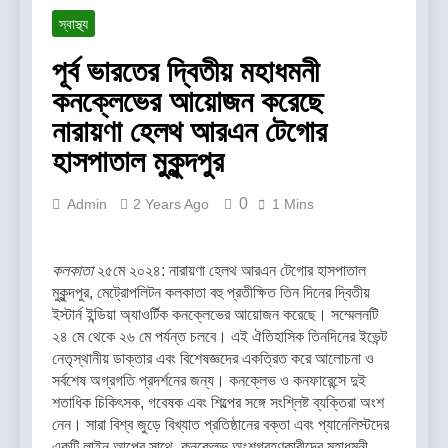
স্বাস্থ্য
পূর্ব ভারতের দ্বিতীয় মহাধমনী
কনক্লেভের আয়োজন করেছে
নারায়ণা হেলথ আরএন টেগোর
হাসপাতাল মুকুন্দপুর
0
Admin
2 Years Ago
1 Mins
কলকাতা
২৫মে ২০২৪: নারায়ণা হেলথ আরএন টেগোর হাসপাতাল
মুকুন্দপুর, মেট্রোপলিটন কলকাতা বহু প্রতীক্ষিত তিন দিনের দ্বিতীয়
ইস্টার্ন ইন্ডিয়া অ্যাওর্টিক কনক্লেভের আয়োজন করেছে। সম্মেলনটি
২৪ মে থেকে ২৬ মে পর্যন্ত চলবে। এই ঐতিহাসিক তিনদিনের ইভেন্ট
নেতৃস্থানীয় ডাক্তার এবং বিশেষজ্ঞদের একত্রিত করে আলোচনা ও
সর্বশেষ অগ্রগতি প্রদর্শনের জন্য। কনক্লেভ ও কনফারেন্সে দুই
শতাধিক চিকিৎসক, গবেষক এবং শিল্পের সঙ্গে সংশ্লিষ্ট ব্যক্তিরা অংশ
নেন। সারা বিশ্ব জুড়ে বিখ্যাত প্রতিষ্ঠানের বক্তা এবং প্যানেলিস্টদের
একটি লাইন আপের সাথে, কনক্লেভ অংশগ্রহণকারীদের মহাধমনী