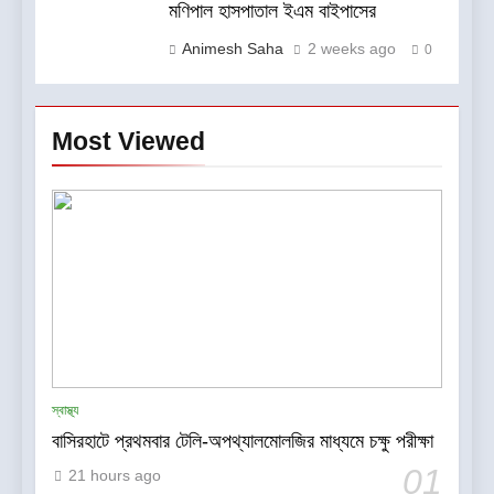
মণিপাল হাসপাতাল ইএম বাইপাসের
Animesh Saha
2 weeks ago
0
Most Viewed
5
কলকাতায় ব্রহ্ম কুমারিস-এর “১০ কোটি
মানুষের নেশামুক্ত থাকার শপথ গ্রহণ
বিষয়ক মেগা ক্যাম্পেইন”-এর সূচনা
সাহিত্য-সংস্কৃতি
স্বাস্থ্য
বাসিরহাটে প্রথমবার টেলি-অপথ্যালমোলজির মাধ্যমে চক্ষু পরীক্ষা
6
01
CenturyPly নিয়ে এল ‘Total
21 hours ago