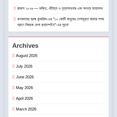
একাডেমি
খেলা
রাভাশ ২০২৬ — ভক্তি, ঐতিহ্য ও নৃত্যসাধনার এক অনন্য মহোৎসব
1
কলকাতায় ব্রহ্ম কুমারিস-এর “১০ কোটি মানুষের নেশামুক্ত থাকার শপথ
বাসিরহাটে প্রথমবার টেলি-
গ্রহণ বিষয়ক মেগা ক্যাম্পেইন”-এর সূচনা
অপথ্যালমোলজির মাধ্যমে চক্ষু পরীক্ষা
স্বাস্থ্য
Archives
2
August 2026
NEET UG ২০২৬ ও JEE-তে
আকাশ ইনস্টিটিউটের নজরকাড়া ফলাফল
July 2026
পশ্চিমবঙ্গের পড়ুয়াদের দুর্দান্ত সাফল্য
শিক্ষা ও চাকরি
June 2026
3
May 2026
ভারতে অফিস রিয়েল এস্টেট খাতে
বিনিয়োগের জোয়ার
April 2026
বাণিজ্য ও শেয়ারবাজার
March 2026