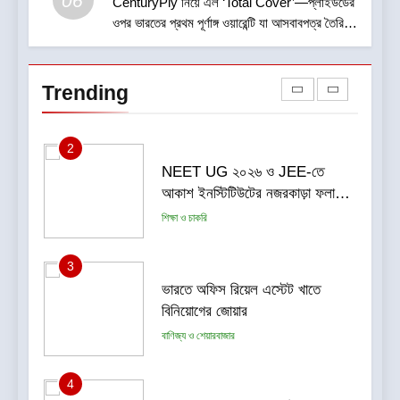
06
CenturyPly নিয়ে এল ‘Total Cover’—প্লাইউডের
ওপর ভারতের প্রথম পূর্ণাঙ্গ ওয়ারেন্টি যা আসবাবপত্র তৈরির
2
সম্পূর্ণ খরচ পুষিয়ে দেয়
NEET UG ২০২৬ ও JEE-তে
আকাশ ইনস্টিটিউটের নজরকাড়া ফলাফল
Trending
পশ্চিমবঙ্গের পড়ুয়াদের দুর্দান্ত সাফল্য
শিক্ষা ও চাকরি
3
ভারতে অফিস রিয়েল এস্টেট খাতে
বিনিয়োগের জোয়ার
বাণিজ্য ও শেয়ারবাজার
4
রাভাশ ২০২৬ — ভক্তি, ঐতিহ্য ও
নৃত্যসাধনার এক অনন্য মহোৎসব
সাহিত্য-সংস্কৃতি
5