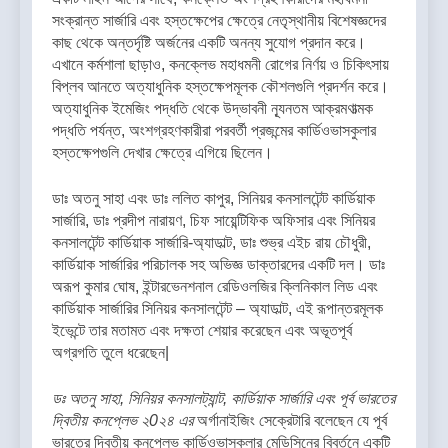
সংক্রান্ত সার্জারি এবং হস্তক্ষেপের ক্ষেত্রে নেতৃস্থানীয় বিশেষজ্ঞদের
কাছ থেকে অন্তর্দৃষ্টি অর্জনের একটি অনন্য সুযোগ প্রদান করে।
এখানে কর্মশালা ছাড়াও, কনক্লেভ মহাধমনী রোগের নির্ণয় ও চিকিৎসায়
বিপ্লব আনতে অত্যাধুনিক হস্তক্ষেপমূলক কৌশলগুলি প্রদর্শন করে।
অত্যাধুনিক ইমেজিং পদ্ধতি থেকে উদ্ভাবনী ন্যূনতম আক্রমণাত্মক
পদ্ধতি পর্যন্ত, অংশগ্রহণকারীরা পরবর্তী প্রজন্মের কার্ডিওভাসকুলার
হস্তক্ষেপগুলি দেখার ক্ষেত্রে এগিয়ে ছিলেন।
ডাঃ অতনু সাহা এবং ডাঃ ললিত কাপুর, সিনিয়র কনসালটেন্ট কার্ডিয়াক
সার্জারি, ডাঃ প্রদীপ নারায়ণ, চিফ সায়েন্টিফিক অফিসার এবং সিনিয়র
কনসালটেন্ট কার্ডিয়াক সার্জারি-অ্যাডাল্ট, ডাঃ শুভ্র এইচ রায় চৌধুরী,
কার্ডিয়াক সার্জারির পরিচালক সহ অভিজ্ঞ ডাক্তারদের একটি দল। ডাঃ
অরূপ কুমার ঘোষ, ইন্টারভেনশনাল রেডিওলজির ক্লিনিকাল লিড এবং
কার্ডিয়াক সার্জারির সিনিয়র কনসালটেন্ট – অ্যাডাল্ট, এই রূপান্তরমূলক
ইভেন্টে তার মতামত এবং দক্ষতা শেয়ার করেছেন এবং অভূতপূর্ব
অগ্রগতি তুলে ধরেছেন|
ডঃ অতনু সাহা, সিনিয়র কনসালট্যান্ট, কার্ডিয়াক সার্জারি এবং পূর্ব ভারতের
দ্বিতীয় কনপ্লেভ ২0২৪ এর
অর্গানাইজিং সেক্রেটারি বলেছেন যে পূর্ব
ভারতের দ্বিতীয় কনপ্লেভ কার্ডিওভাসকুলার মেডিসিনের বিবর্তনে একটি