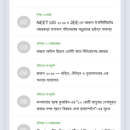
Cover’—প্লাইউডের ওপর ভারতের
প্রথম পূর্ণাঙ্গ ওয়ারেন্টি যা আসবাবপত্র
বাণিজ্য ও শেয়ারবাজার
তৈরির সম্পূর্ণ খরচ পুষিয়ে দেয়
শিক্ষা ও চাকরি
02
NEET UG ২০২৬ ও JEE-তে আকাশ ইনস্টিটিউটের
7
নজরকাড়া ফলাফল পশ্চিমবঙ্গের পড়ুয়াদের দুর্দান্ত সাফল্য
গড়িয়াহাটে ঐতিহ্য-প্রাণিত ফ্ল্যাগশিপ
শোরুমের শুভ উদ্বোধন করল বি. সরকার
বাণিজ্য ও শেয়ারবাজার
03
জহুরী
বাণিজ্য ও শেয়ারবাজার
ভারতে অফিস রিয়েল এস্টেট খাতে বিনিয়োগের জোয়ার
8
সাহিত্য-সংস্কৃতি
আন্তর্জাতিক খেতাবজয়ী ক্ষুদে দাবাড়ুদের
04
রাভাশ ২০২৬ — ভক্তি, ঐতিহ্য ও নৃত্যসাধনার এক
সম্বর্ধনা দিলো ডিব্যেন্দু বারুয়া চেস
অনন্য মহোৎসব
একাডেমি
খেলা
সাহিত্য-সংস্কৃতি
05
কলকাতায় ব্রহ্ম কুমারিস-এর “১০ কোটি মানুষের নেশামুক্ত
1
থাকার শপথ গ্রহণ বিষয়ক মেগা ক্যাম্পেইন”-এর সূচনা
বাসিরহাটে প্রথমবার টেলি-
অপথ্যালমোলজির মাধ্যমে চক্ষু পরীক্ষা
বাণিজ্য ও শেয়ারবাজার
স্বাস্থ্য