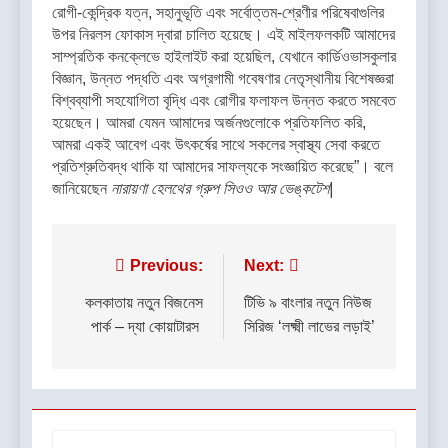
রোগী-কেন্দ্রিক যত্ন, সহানুভূতি এবং সর্বোত্তম-শ্রেণীর পরিষেবাগুলির
উপর নিরলস ফোকাস দ্বারা চালিত হয়েছে। এই মাইলফলকটি আমাদের
সাম্প্রতিক কনক্লেভে হাইলাইট করা হয়েছিল, যেখানে কার্ডিওভাসকুলার
বিজ্ঞান, উন্নত পদ্ধতি এবং অগ্রগামী গবেষণার নেতৃস্থানীয় বিশেষজ্ঞরা
বিশ্বব্যাপী সহযোগিতা বৃদ্ধি এবং রোগীর ফলাফল উন্নত করতে সমবেত
হয়েছেন। আমরা যেমন আমাদের অর্জনগুলোকে প্রতিফলিত করি,
আমরা একই আবেগ এবং উৎকর্ষের সাথে সকলের স্বাস্থ্য সেবা করতে
প্রতিশ্রুতিবদ্ধ থাকি যা আমাদের সাফল্যকে সংজ্ঞায়িত করেছে”। বলে
জানিয়েছেন
নারায়ণা হেলথের গ্রুপ সিওও আর ভেঙ্কটেশ|
Post
Previous:
Next:
navigation
কলকাতায় নতুন বিজনেস
টিভি ৯ বাংলার নতুন নিউজ
পার্ক – দ্যা কোয়াটারস
সিরিজ ‘লক্ষ্মী লাভের লড়াই’