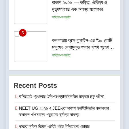
কলকাতায় ব্রহ্ম কুমারিস-এর “১০ কোটি
মানুষের নেশামুক্ত থাকার শপথ গ্রহণ
বিষয়ক মেগা ক্যাম্পেইন”-এর সূচনা
সাহিত্য-সংস্কৃতি
6
CenturyPly নিয়ে এল ‘Total
Cover’—প্লাইউডের ওপর ভারতের
প্রথম পূর্ণাঙ্গ ওয়ারেন্টি যা আসবাবপত্র
বাণিজ্য ও শেয়ারবাজার
তৈরির সম্পূর্ণ খরচ পুষিয়ে দেয়
7
গড়িয়াহাটে ঐতিহ্য-প্রাণিত ফ্ল্যাগশিপ
Recent Posts
শোরুমের শুভ উদ্বোধন করল বি. সরকার
জহুরী
বাণিজ্য ও শেয়ারবাজার
বাসিরহাটে প্রথমবার টেলি-অপথ্যালমোলজির মাধ্যমে চক্ষু পরীক্ষা
NEET UG ২০২৬ ও JEE-তে আকাশ ইনস্টিটিউটের নজরকাড়া
8
ফলাফল পশ্চিমবঙ্গের পড়ুয়াদের দুর্দান্ত সাফল্য
আন্তর্জাতিক খেতাবজয়ী ক্ষুদে দাবাড়ুদের
সম্বর্ধনা দিলো ডিব্যেন্দু বারুয়া চেস
ভারতে অফিস রিয়েল এস্টেট খাতে বিনিয়োগের জোয়ার