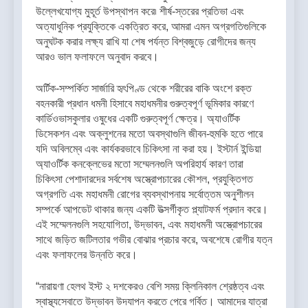
উল্লেখযোগ্য মুহূর্ত উপস্থাপন করে৷ শীর্ষ-স্তরের প্রতিভা এবং
অত্যাধুনিক প্রযুক্তিকে একত্রিত করে, আমরা এমন অগ্রগতিগুলিকে
অনুঘটক করার লক্ষ্য রাখি যা শেষ পর্যন্ত বিশ্বজুড়ে রোগীদের জন্য
আরও ভাল ফলাফলে অনুবাদ করবে।
অর্টিক-সম্পর্কিত সার্জারি হৃৎপিণ্ড থেকে শরীরের বাকি অংশে রক্ত
বহনকারী প্রধান ধমনী হিসাবে মহাধমনীর গুরুত্বপূর্ণ ভূমিকার কারণে
কার্ডিওভাসকুলার ওষুধের একটি গুরুত্বপূর্ণ ক্ষেত্র। অ্যাওর্টিক
ডিসেকশন এবং অক্লুশনের মতো অবস্থাগুলি জীবন-হুমকি হতে পারে
যদি অবিলম্বে এবং কার্যকরভাবে চিকিৎসা না করা হয়। ইস্টার্ন ইন্ডিয়া
অ্যাওর্টিক কনক্লেভের মতো সম্মেলনগুলি অপরিহার্য কারণ তারা
চিকিৎসা পেশাদারদের সর্বশেষ অস্ত্রোপচারের কৌশল, প্রযুক্তিগত
অগ্রগতি এবং মহাধমনী রোগের ব্যবস্থাপনায় সর্বোত্তম অনুশীলন
সম্পর্কে আপডেট থাকার জন্য একটি উত্সর্গীকৃত প্ল্যাটফর্ম প্রদান করে।
এই সম্মেলনগুলি সহযোগিতা, উদ্ভাবন, এবং মহাধমনী অস্ত্রোপচারের
সাথে জড়িত জটিলতার গভীর বোঝার প্রচার করে, অবশেষে রোগীর যত্ন
এবং ফলাফলের উন্নতি করে।
“নারায়ণা হেলথ ইস্ট ২ দশকেরও বেশি সময় ক্লিনিকাল শ্রেষ্ঠত্ব এবং
স্বাস্থ্যসেবাতে উদ্ভাবন উদযাপন করতে পেরে গর্বিত। আমাদের যাত্রা