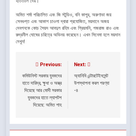
হাততালি দেয়।
অমিত শর্মা পরিচালিত এবং জি স্টুডিও, বনি কাপুর, অরুণাভা জয়
সেনগুপ্ত এবং আকাশ চাওলা দ্বারা প্রযোজিত, ময়দানে অজয়
দেবগনকে কোচ সৈয়দ আবদুল রহিম এবং প্রিয়মনি, গজরাজ রাও এবং
রুদ্রনীল ঘোষের চরিত্রে অভিনয় করেছেন। এখন সিনেমা হলে ময়দান
দেখুন!
Previous:
Next:
Post
navigation
কমিউনিস্ট সরকার যুবকদের
অ্যানিবি এন্টারটেইনমেন্ট
হাতে দারিদ্র, ক্ষুধা ও অস্ত্র
উপস্থাপনা করল শরণ্যা
দিয়েছে আর মোদী সরকার
-৪
যুবকদের হাতে ল্যাপটপ
দিয়েছে: অমিত শাহ