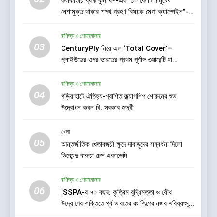
কলকাতায় ব্রহ্ম কুমারিস-এর “১০ কোটি মানুষের
নেশামুক্ত থাকার শপথ গ্রহণ বিষয়ক মেগা ক্যাম্পেইন”-
7
এর সূচনা
ডায়াবেটিক রেটিনোপ্যাথি সচেতনতা
বাণিজ্য ও শেয়ারবাজার
অভিযান শুরু করতে চলেছে শঙ্কর জ্যোতি
03
CenturyPly নিয়ে এল ‘Total Cover’—
আই ইনস্টিটিউট
স্বাস্থ্য
প্লাইউডের ওপর ভারতের প্রথম পূর্ণাঙ্গ ওয়ারেন্টি যা
আসবাবপত্র তৈরির সম্পূর্ণ খরচ পুষিয়ে দেয়
8
বাণিজ্য ও শেয়ারবাজার
জেনুইন নয় এমন আইএসআই চিহ্নযুক্ত
04
গড়িয়াহাটে ঐতিহ্য-প্রাণিত ফ্ল্যাগশিপ শোরুমের শুভ
প্লাইউড বিক্রির অভিযোগে প্লাইউড
উদ্বোধন করল বি. সরকার জহুরী
নিকেতন, 83 আনন্দপল্লী 47, গড়িয়া
খবর প্লাস
মেইন রোড, মহামায়াতলা, সোনারপুর,
খেলা
দক্ষিণ 24 পরগনা-700084-তে BIS-
05
1
আন্তর্জাতিক খেতাবজয়ী ক্ষুদে দাবাড়ুদের সম্বর্ধনা দিলো
এর তল্লাশি ও জব্দ অভিযান
ডিব্যেন্দু বারুয়া চেস একাডেমি
রাভাশ ২০২৬ — ভক্তি, ঐতিহ্য ও
নৃত্যসাধনার এক অনন্য মহোৎসব
বাণিজ্য ও শেয়ারবাজার
সাহিত্য-সংস্কৃতি
06
ISSPA-র ৭০ বছর: কৃত্রিম বুদ্ধিমত্তা ও যৌথ
উদ্যোগের শক্তিতে পূর্ব ভারতের রং শিল্পের নজর ভবিষ্যৎমুখী
2
প্রবৃদ্ধিতে