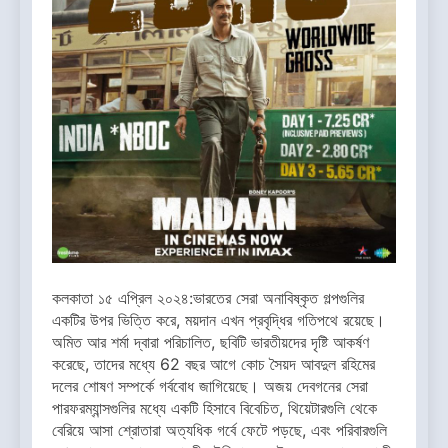
কলকাতা ১৫ এপ্রিল ২০২৪:ভারতের সেরা অনাবিষ্কৃত গল্পগুলির
একটির উপর ভিত্তি করে, ময়দান এখন প্রবৃদ্ধির গতিপথে রয়েছে।
অমিত আর শর্মা দ্বারা পরিচালিত, ছবিটি ভারতীয়দের দৃষ্টি আকর্ষণ
করেছে, তাদের মধ্যে 62 বছর আগে কোচ সৈয়দ আবদুল রহিমের
দলের শোষণ সম্পর্কে গর্ববোধ জাগিয়েছে। অজয় দেবগনের সেরা
পারফরম্যান্সগুলির মধ্যে একটি হিসাবে বিবেচিত, থিয়েটারগুলি থেকে
বেরিয়ে আসা শ্রোতারা অত্যধিক গর্বে ফেটে পড়ছে, এবং পরিবারগুলি