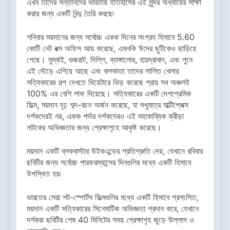
এখন তাদের সন্তানদের ভারতীয় ইতিহাসের এই সুন্দর অধ্যায়ের সাক্ষী
করার জন্য একটি বিন্দু তৈরি করছে৷
শনিবার ময়দানের জন্য সর্বোচ্চ একক দিনের সংগ্রহ হিসাবে 5.60
কোটি নেট বক্স অফিস আয় করেছে, এমনকি ঈদের ছুটিকেও ছাড়িয়ে
গেছে। মুম্বাই, গুজরাট, দিল্লি, ব্যাঙ্গালোর, হায়দ্রাবাদ, এবং পুনে
এই দৌড়ে এগিয়ে আছে এবং কলকাতা তাদের লালিত খেলার
সত্যিকারের গল্প দেখতে থিয়েটারে ভিড় করেছে প্রায় সব অঞ্চলই
100% এর বেশি লাফ দিয়েছে। সত্যিকারের একটি দেশপ্রেমিক
ফিল্ম, ময়দান দৃঢ় শব্দ-বচন অর্জন করেছে, যা শুধুমাত্র মাল্টিপ্লেক্স
দর্শকদেরই নয়, একক পর্দার দর্শকদেরও এই মহাকাব্যিক ক্রীড়া
নাটকের অভিজ্ঞতার জন্য প্রেক্ষাগৃহে আকৃষ্ট করেছে।
ময়দান একটি ব্লকবাস্টার উইকএন্ডের প্রতিশ্রুতি দেয়, যেখানে রবিবার
ছবিটির জন্য সর্বোচ্চ পারফরম্যান্সের দিনগুলির মধ্যে একটি হিসাবে
উপস্থিত হয়৷
ভারতের সেরা শট-স্পোর্টস ফিল্মগুলির মধ্যে একটি হিসাবে প্রশংসিত,
ময়দান একটি সত্যিকারের সিনেমাটিক অভিজ্ঞতা প্রদান করে, যেখানে
দর্শকরা ছবিটির শেষ 40 মিনিটের সময় প্রেক্ষাগৃহ জুড়ে উল্লাস ও