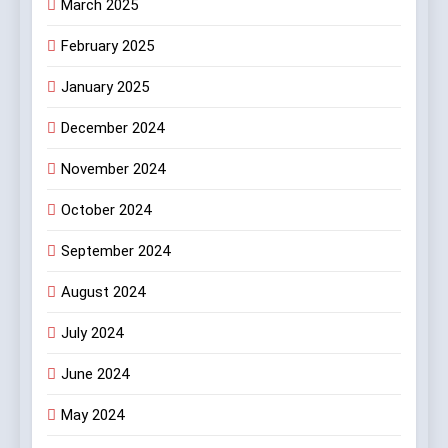
March 2025
8
February 2025
জেনুইন নয় এমন আইএসআই চিহ্নযুক্ত
প্লাইউড বিক্রির অভিযোগে প্লাইউড
January 2025
নিকেতন, 83 আনন্দপল্লী 47, গড়িয়া
খবর প্লাস
December 2024
মেইন রোড, মহামায়াতলা, সোনারপুর,
দক্ষিণ 24 পরগনা-700084-তে BIS-
November 2024
এর তল্লাশি ও জব্দ অভিযান
October 2024
September 2024
August 2024
July 2024
June 2024
May 2024