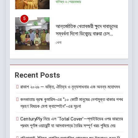
একাডেমি
খেলা
6
ISSPA-র ৭০ বছর: কৃত্রিম বুদ্ধিমত্তা
ও যৌথ উদ্যোগের শক্তিতে পূর্ব ভারতের
রং শিল্পের নজর ভবিষ্যৎমুখী প্রবৃদ্ধিতে
বাণিজ্য ও শেয়ারবাজার
7
ডায়াবেটিক রেটিনোপ্যাথি সচেতনতা
Recent Posts
অভিযান শুরু করতে চলেছে শঙ্কর জ্যোতি
আই ইনস্টিটিউট
স্বাস্থ্য
রাভাশ ২০২৬ — ভক্তি, ঐতিহ্য ও নৃত্যসাধনার এক অনন্য মহোৎসব
কলকাতায় ব্রহ্ম কুমারিস-এর “১০ কোটি মানুষের নেশামুক্ত থাকার শপথ
8
গ্রহণ বিষয়ক মেগা ক্যাম্পেইন”-এর সূচনা
জেনুইন নয় এমন আইএসআই চিহ্নযুক্ত
প্লাইউড বিক্রির অভিযোগে প্লাইউড
CenturyPly নিয়ে এল ‘Total Cover’—প্লাইউডের ওপর ভারতের
নিকেতন, 83 আনন্দপল্লী 47, গড়িয়া
খবর প্লাস
প্রথম পূর্ণাঙ্গ ওয়ারেন্টি যা আসবাবপত্র তৈরির সম্পূর্ণ খরচ পুষিয়ে দেয়
মেইন রোড, মহামায়াতলা, সোনারপুর,
দক্ষিণ 24 পরগনা-700084-তে BIS-