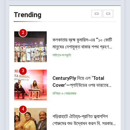
কলকাতায় ব্রহ্ম কুমারিস-এর “১০ কোটি
মানুষের নেশামুক্ত থাকার শপথ গ্রহণ
Trending
বিষয়ক মেগা ক্যাম্পেইন”-এর সূচনা
সাহিত্য-সংস্কৃতি
3
CenturyPly নিয়ে এল ‘Total
Cover’—প্লাইউডের ওপর ভারতের
প্রথম পূর্ণাঙ্গ ওয়ারেন্টি যা আসবাবপত্র
বাণিজ্য ও শেয়ারবাজার
তৈরির সম্পূর্ণ খরচ পুষিয়ে দেয়
4
গড়িয়াহাটে ঐতিহ্য-প্রাণিত ফ্ল্যাগশিপ
শোরুমের শুভ উদ্বোধন করল বি. সরকার
জহুরী
বাণিজ্য ও শেয়ারবাজার
5
আন্তর্জাতিক খেতাবজয়ী ক্ষুদে দাবাড়ুদের
সম্বর্ধনা দিলো ডিব্যেন্দু বারুয়া চেস