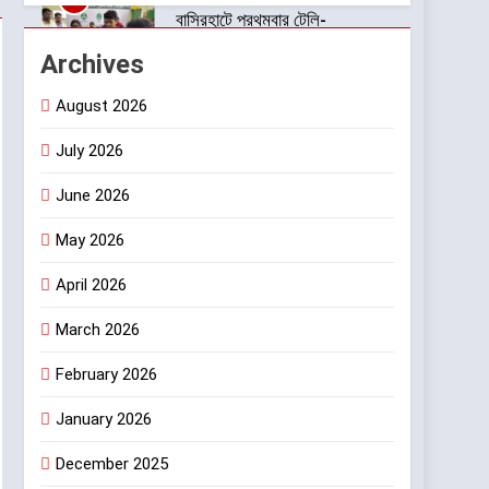
বাসিরহাটে প্রথমবার টেলি-
অপথ্যালমোলজির মাধ্যমে চক্ষু পরীক্ষা
Archives
স্বাস্থ্য
August 2026
2
NEET UG ২০২৬ ও JEE-তে
July 2026
আকাশ ইনস্টিটিউটের নজরকাড়া
June 2026
ফলাফল পশ্চিমবঙ্গের পড়ুয়াদের দুর্দান্ত
শিক্ষা ও চাকরি
সাফল্য
May 2026
3
ভারতে অফিস রিয়েল এস্টেট খাতে
April 2026
বিনিয়োগের জোয়ার
বাণিজ্য ও শেয়ারবাজার
March 2026
4
February 2026
রাভাশ ২০২৬ — ভক্তি, ঐতিহ্য ও
নৃত্যসাধনার এক অনন্য মহোৎসব
January 2026
সাহিত্য-সংস্কৃতি
December 2025