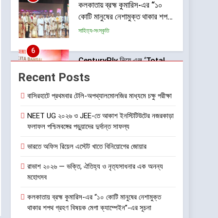
কলকাতায় ব্রহ্ম কুমারিস-এর “১০
কোটি মানুষের নেশামুক্ত থাকার শপথ
গ্রহণ বিষয়ক মেগা ক্যাম্পেইন”-এর
সাহিত্য-সংস্কৃতি
সূচনা
6
CenturyPly নিয়ে এল ‘Total
Cover’—প্লাইউডের ওপর ভারতের
Recent Posts
প্রথম পূর্ণাঙ্গ ওয়ারেন্টি যা আসবাবপত্র
বাণিজ্য ও শেয়ারবাজার
তৈরির সম্পূর্ণ খরচ পুষিয়ে দেয়
বাসিরহাটে প্রথমবার টেলি-অপথ্যালমোলজির মাধ্যমে চক্ষু পরীক্ষা
7
গড়িয়াহাটে ঐতিহ্য-প্রাণিত ফ্ল্যাগশিপ
NEET UG ২০২৬ ও JEE-তে আকাশ ইনস্টিটিউটের নজরকাড়া
ফলাফল পশ্চিমবঙ্গের পড়ুয়াদের দুর্দান্ত সাফল্য
শোরুমের শুভ উদ্বোধন করল বি.
সরকার জহুরী
বাণিজ্য ও শেয়ারবাজার
ভারতে অফিস রিয়েল এস্টেট খাতে বিনিয়োগের জোয়ার
8
রাভাশ ২০২৬ — ভক্তি, ঐতিহ্য ও নৃত্যসাধনার এক অনন্য
আন্তর্জাতিক খেতাবজয়ী ক্ষুদে
মহোৎসব
দাবাড়ুদের সম্বর্ধনা দিলো ডিব্যেন্দু
বারুয়া চেস একাডেমি
কলকাতায় ব্রহ্ম কুমারিস-এর “১০ কোটি মানুষের নেশামুক্ত
খেলা
থাকার শপথ গ্রহণ বিষয়ক মেগা ক্যাম্পেইন”-এর সূচনা
1