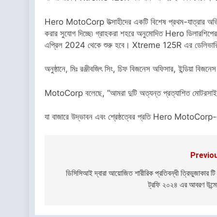
Hero MotoCorp উত্সাহীদের একটি বিশেষ প্রথম-যাত্রার অভিজ
করার সুযোগ দিচ্ছে৷ গ্রাহকরা শহরে অনুমোদিত Hero ডিলারশিপ
এপ্রিল 2024 থেকে শুরু হবে। Xtreme 125R এর ডেলিভারি 
অনুষ্ঠানে, মিঃ রঞ্জীবজিৎ সিং, চিফ বিজনেস অফিসার, ইন্ডিয়া বিজন
MotoCorp বলেছে, “আমরা দুটি অত্যন্ত প্রত্যাশিত মোটরসাই
যা বাজারে উদ্ভাবন এবং শ্রেষ্ঠত্বের প্রতি Hero MotoCorp-এর
Previo
Post
navigation
ডিসিসিআই দ্বারা আয়োজিত শারীরিক প্রতিবন্ধী ত্রিভুজাকার টি
ট্রফি ২০২৪ এর আবরণ উন্ম