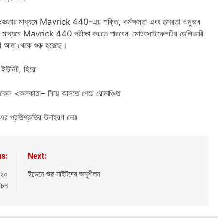
্ঞতার মাধ্যমে Mavrick 440-এর শক্তি, কর্মক্ষমতা এবং তত্পরতা অনুভব
ের মাধ্যমে Mavrick 440 পরীক্ষা করতে পারবেন৷ মোটরসাইকেলটির ডেলিভারি
আজ থেকে শুরু হয়েছে।
েস ইউনিট, হিরো
কেল <কলকাতা– নিয়ে আসতে পেরে রোমাঞ্চিত
 প্রতিশ্রুতির উদাহরণ দেয়৷
us:
Next:
 ২০
ইডেনে শুরু নাইটদের অনুশীলন
োচন