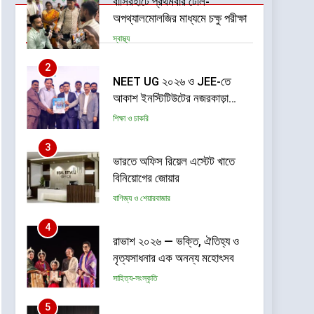
বাসিরহাটে প্রথমবার টেলি-
অপথ্যালমোলজির মাধ্যমে চক্ষু পরীক্ষা
Trending
স্বাস্থ্য
2
NEET UG ২০২৬ ও JEE-তে
আকাশ ইনস্টিটিউটের নজরকাড়া
ফলাফল পশ্চিমবঙ্গের পড়ুয়াদের দুর্দান্ত
শিক্ষা ও চাকরি
সাফল্য
3
ভারতে অফিস রিয়েল এস্টেট খাতে
বিনিয়োগের জোয়ার
বাণিজ্য ও শেয়ারবাজার
4
রাভাশ ২০২৬ — ভক্তি, ঐতিহ্য ও
নৃত্যসাধনার এক অনন্য মহোৎসব
সাহিত্য-সংস্কৃতি
5