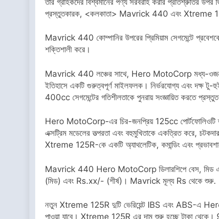
তার গ্রাহকদের বিশ্বমানের পণ্য সরবরাহ করার প্রতিশ্রুতির উ
প্রস্তুতকারক, <কলকাতা> Mavrick 440 এবং Xtreme 125R-এ
Mavrick 440 কোম্পানির উপরের প্রিমিয়াম সেগমেন্টে প্রবে
শক্তিশালী করে।
Mavrick 440 লঞ্চের সাথে, Hero MotoCorp মধ্য-ওজন বিভাগ
ইতিহাসে একটি গুরুত্বপূর্ণ মাইলফলক। নির্ভরযোগ্য এবং দক্ষ ট
400cc সেগমেন্টের গতিশীলতাকে পুনরায় সংজ্ঞায়িত করতে প্রস্তু
Hero MotoCorp-এর চির-জনপ্রিয় 125cc পোর্টফোলিওটি তা
এক্সট্রিম মডেলের তত্পরতা এবং বহুমুখিতাকে একত্রিত করে, চটকদার
Xtreme 125R-কে একটি অ্যাথলেটিক, কমান্ডিং এবং প্রভাবশালী
Mavrick 440 Hero MotoCorp ডিলারশিপে বেস, মিড এবং টপ 
(মিড) এবং Rs.xx/- (শীর্ষ)। Mavrick মূল্য Rs থেকে শুর
নতুন Xtreme 125R দুটি ভেরিয়েন্ট IBS এবং ABS-এ Her
পাওয়া যাবে। Xtreme 125R এর দাম শুরু হচ্ছে টাকা থেকে