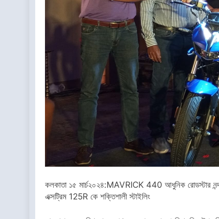
কলকাতা ১৫ মার্চ২০২৪:MAVRICK 440 আধুনিক রোডস্টার নন্দনতত্
এক্সট্রিম 125R কে শক্তিশালী স্টাইলিং