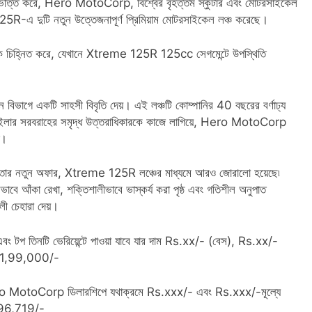
পর ভিত্তি করে, Hero MotoCorp, বিশ্বের বৃহত্তম স্কুটার এবং মোটরসাইকেল
 দুটি নতুন উত্তেজনাপূর্ণ প্রিমিয়াম মোটরসাইকেল লঞ্চ করেছে।
শকে চিহ্নিত করে, যেখানে Xtreme 125R 125cc সেগমেন্টে উপস্থিতি
ে একটি সাহসী বিবৃতি দেয়। এই লঞ্চটি কোম্পানির 40 বছরের বর্ণাঢ্য
ু-হুইলার সরবরাহের সমৃদ্ধ উত্তরাধিকারকে কাজে লাগিয়ে, Hero MotoCorp
ত।
র নতুন অফার, Xtreme 125R লঞ্চের মাধ্যমে আরও জোরালো হয়েছে৷
ভাবে আঁকা রেখা, শক্তিশালীভাবে ভাস্কর্য করা পৃষ্ঠ এবং গতিশীল অনুপাত
 চেহারা দেয়।
তিনটি ভেরিয়েন্টে পাওয়া যাবে যার দাম Rs.xx/- (বেস), Rs.xx/-
ু. 1,99,000/-
o MotoCorp ডিলারশিপে যথাক্রমে Rs.xxx/- এবং Rs.xxx/-মূল্যে
। 96,719/-