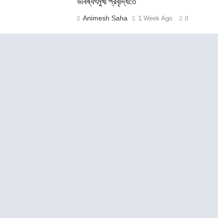
ভবিষ্যৎমুখী প্রবৃদ্ধিতে
Animesh Saha
1 Week Ago
0