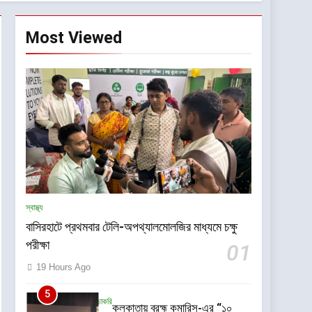
Most Viewed
স্বাস্থ্য
বাসিরহাটে প্রথমবার টেলি-অপথ্যালমোলজির মাধ্যমে চক্ষু
পরীক্ষা
01
19 Hours Ago
5
শিক্ষা ও চাকরি
কলকাতায় ব্রহ্ম কুমারিস-এর “১০