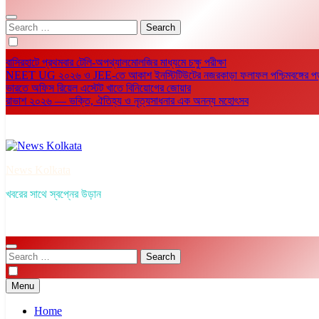
Search
for:
বাসিরহাটে প্রথমবার টেলি-অপথ্যালমোলজির মাধ্যমে চক্ষু পরীক্ষা
NEET UG ২০২৬ ও JEE-তে আকাশ ইনস্টিটিউটের নজরকাড়া ফলাফল পশ্চিমবঙ্গের পড়ুয়া
ভারতে অফিস রিয়েল এস্টেট খাতে বিনিয়োগের জোয়ার
রাভাশ ২০২৬ — ভক্তি, ঐতিহ্য ও নৃত্যসাধনার এক অনন্য মহোৎসব
News Kolkata
খবরের সাথে স্বপ্নের উড়ান
Search
for:
Menu
Home