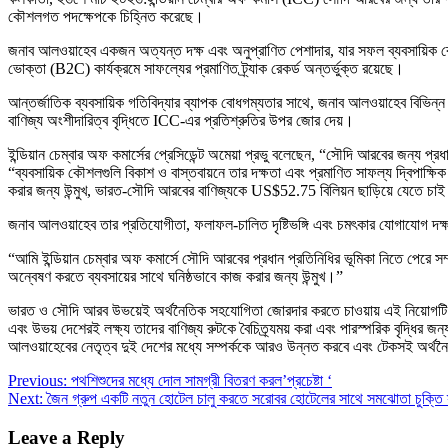
কৌশলগত পদক্ষেপকে চিহ্নিত করেছে।
জনাব আলওয়াহেব একজন অত্যন্ত দক্ষ এবং অনুপ্রাণিত পেশাদার, যার সফল ব্যবসায়িক ক
ভোক্তা (B2C) কার্যক্রমে সাফল্যের প্রমাণিত ট্র্যাক রেকর্ড অন্তর্ভুক্ত রয়েছে।
আন্তর্জাতিক ব্যবসায়িক গতিবিদ্যার ব্যাপক বোধগম্যতার সাথে, জনাব আলওয়াহেব বিভিন্ন 
বাণিজ্য অংশীদারিত্ব বৃদ্ধিতে ICC-এর প্রতিশ্রুতির উপর জোর দেয়।
ইন্ডিয়ান চেম্বার অফ কমার্সের প্রেসিডেন্ট অমেয়া প্রভু বলেছেন, “সৌদি আরবের জন্য
“ব্যবসায়িক কৌশলগুলি বিকাশ ও বাস্তবায়নে তার দক্ষতা এবং প্রমাণিত সাফল্য দ্বিপাক্ষিক 
করার জন্য উন্মুখ, ভারত-সৌদি আরবের বাণিজ্যকে US$52.75 বিলিয়ন ছাড়িয়ে যেতে চা
জনাব আলওয়াহেব তার প্রতিযোগীতা, ফলাফল-চালিত দৃষ্টিভঙ্গি এবং চমৎকার যোগাযোগ দক্ষ
“আমি ইন্ডিয়ান চেম্বার অফ কমার্সে সৌদি আরবের প্রধান প্রতিনিধির ভূমিকা নিতে পেরে 
অন্বেষণ করতে ব্যবসায়ের সাথে ঘনিষ্ঠভাবে কাজ করার জন্য উন্মুখ।”
ভারত ও সৌদি আরব উভয়েই অর্থনৈতিক সহযোগিতা জোরদার করতে চাওয়ায় এই নিয়োগটি এক
এবং উভয় দেশেরই লক্ষ্য তাদের বাণিজ্য রুটকে বৈচিত্র্যময় করা এবং পারস্পরিক বৃদ্ধির জন
আলওয়াহেবের নেতৃত্ব দুই দেশের মধ্যে সম্পর্ককে আরও উন্নত করবে এবং টেকসই অর্থন
Post
Previous:
পথশিশুদের মধ্যে দোল সামগ্রী বিতরণ করল’প্রচেষ্টা ‘
Next:
জৈন গ্রুপ একটি নতুন হোটেল চালু করতে সরোবর হোটেলের সাথে সমঝোতা চুক্তি স
navigation
Leave a Reply