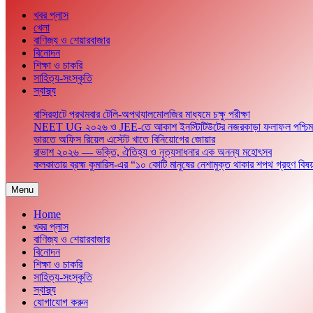
খবর প্লাস
খেলা
বাণিজ্য ও শেয়ারবাজার
বিনোদন
শিক্ষা ও চাকরি
সাহিত্য-সংস্কৃতি
স্বাস্থ্য
বাসিরহাটে প্রথমবার টেলি-অপথ্যালমোলজির মাধ্যমে চক্ষু পরীক্ষা
NEET UG ২০২৬ ও JEE-তে আকাশ ইনস্টিটিউটের নজরকাড়া ফলাফল পশ্চিমবঙ্গের 
ভারতে অফিস রিয়েল এস্টেট খাতে বিনিয়োগের জোয়ার
রাভাশ ২০২৬ — ভক্তি, ঐতিহ্য ও নৃত্যসাধনার এক অনন্য মহোৎসব
কলকাতায় ব্রহ্ম কুমারিস-এর “১০ কোটি মানুষের নেশামুক্ত থাকার শপথ গ্রহণ বিষয
Menu
Home
খবর প্লাস
বাণিজ্য ও শেয়ারবাজার
বিনোদন
শিক্ষা ও চাকরি
সাহিত্য-সংস্কৃতি
স্বাস্থ্য
যোগাযোগ করুন