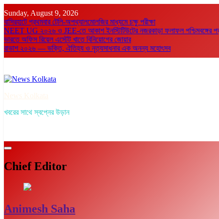
Skip
Sunday, August 9, 2026
to
বাসিরহাটে প্রথমবার টেলি-অপথ্যালমোলজির মাধ্যমে চক্ষু পরীক্ষা
content
NEET UG ২০২৬ ও JEE-তে আকাশ ইনস্টিটিউটের নজরকাড়া ফলাফল পশ্চিমবঙ্গের পড়ুয়া
ভারতে অফিস রিয়েল এস্টেট খাতে বিনিয়োগের জোয়ার
রাভাশ ২০২৬ — ভক্তি, ঐতিহ্য ও নৃত্যসাধনার এক অনন্য মহোৎসব
News Kolkata
খবরের সাথে স্বপ্নের উড়ান
Chief Editor
Animesh Saha