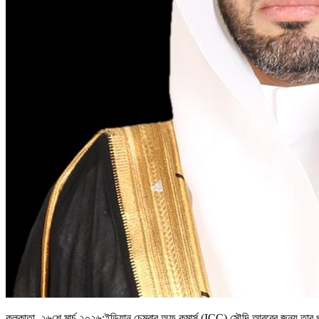
কলকাতা, ২৬শে মার্চ ২০২৬:ইন্ডিয়ান চেম্বার অফ কমার্স (ICC) সৌদি আরবের জন্য তার প