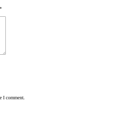
*
me I comment.