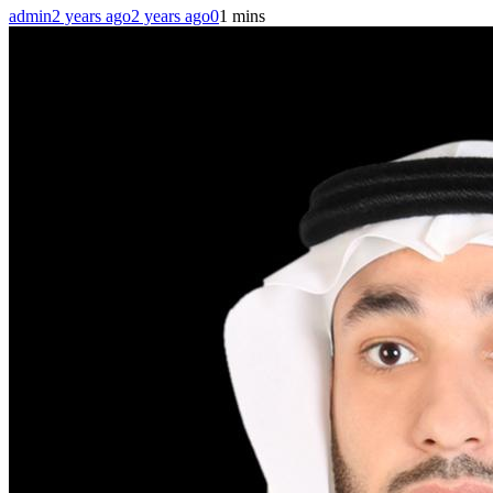
admin
2 years ago
2 years ago
0
1 mins