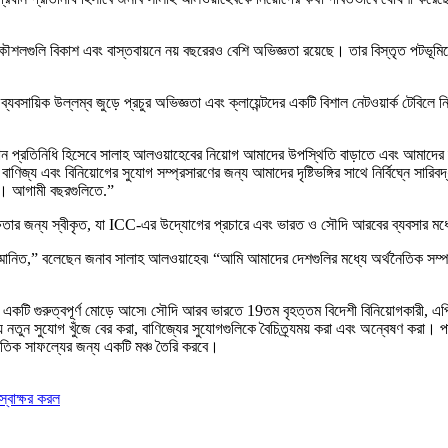
ৌশলগুলি বিকাশ এবং বাস্তবায়নে নয় বছরেরও বেশি অভিজ্ঞতা রয়েছে। তার বিস্তৃত পটভ
ব্যবসায়িক উল্লম্ব জুড়ে প্রচুর অভিজ্ঞতা এবং ক্লায়েন্টদের একটি বিশাল নেটওয়ার্ক ট
 প্রধান প্রতিনিধি হিসেবে সালাহ আলওয়াহেবের নিয়োগ আমাদের উপস্থিতি বাড়াতে এবং আম
বাণিজ্য এবং বিনিয়োগের সুযোগ সম্প্রসারণের জন্য আমাদের দৃষ্টিভঙ্গির সাথে নির্বিঘ্নে সার
ই। আগামী বছরগুলিতে.”
তার জন্য স্বীকৃত, যা ICC-এর উদ্যোগের প্রচারে এবং ভারত ও সৌদি আরবের ব্যবসার মধ্যে স
সম্মানিত,” বলেছেন জনাব সালাহ আলওয়াহেব৷ “আমি আমাদের দেশগুলির মধ্যে অর্থনৈতিক সম্প
টি গুরুত্বপূর্ণ মোড়ে আসে৷ সৌদি আরব ভারতে 19তম বৃহত্তম বিদেশী বিনিয়োগকারী, এপ্
্য নতুন সুযোগ খুঁজে বের করা, বাণিজ্যের সুযোগগুলিকে বৈচিত্র্যময় করা এবং অন্বেষণ করা। পা
ৈতিক সাফল্যের জন্য একটি মঞ্চ তৈরি করবে।
্বাক্ষর করল