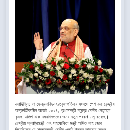
নয়াদিল্লি১ লা ফেব্রুয়ারি২০২৪:বৃহস্পতিবার সংসদে পেশ করা কেন্দ্রীয়
অন্তর্বর্তীকালীন বাজেট ২০২৪, প্রধানমন্ত্রী নরেন্দ্র মোদীর নেতৃত্বে
কৃষক, মহিলা এবং মধ্যবিত্তদের জন্য নতুন প্রকল্প চালু করেছে।
কেন্দ্রীয় স্বরাষ্ট্রমন্ত্রী এবং সহযোগিতা মন্ত্রী অমিত শাহ জোর
দিয়েছিলেন যে ‘প্রধানমন্ত্রী মোদীর একটি উন্নত ভারতের স্বপ্ন