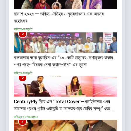
রাভাশ ২০২৬ — ভক্তি, ঐতিহ্য ও নৃত্যসাধনার এক অনন্য
মহোৎসব
সাহিত্য-সংস্কৃতি
5
কলকাতায় ব্রহ্ম কুমারিস-এর “১০ কোটি মানুষের নেশামুক্ত থাকার
শপথ গ্রহণ বিষয়ক মেগা ক্যাম্পেইন”-এর সূচনা
সাহিত্য-সংস্কৃতি
6
CenturyPly নিয়ে এল ‘Total Cover’—প্লাইউডের ওপর
ভারতের প্রথম পূর্ণাঙ্গ ওয়ারেন্টি যা আসবাবপত্র তৈরির সম্পূর্ণ খরচ
পুষিয়ে দেয়
বাণিজ্য ও শেয়ারবাজার
7