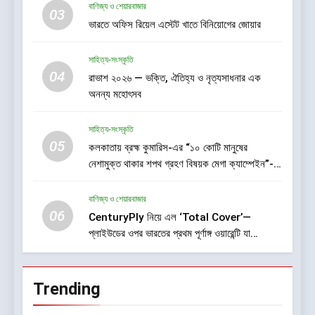
বাণিজ্য ও শেয়ারবাজার
03
ভারতে অফিস রিয়েল এস্টেট খাতে বিনিয়োগের জোয়ার
সাহিত্য-সংস্কৃতি
04
রাভাশ ২০২৬ — ভক্তি, ঐতিহ্য ও নৃত্যসাধনার এক
অনন্য মহোৎসব
সাহিত্য-সংস্কৃতি
05
কলকাতায় ব্রহ্ম কুমারিস-এর “১০ কোটি মানুষের
নেশামুক্ত থাকার শপথ গ্রহণ বিষয়ক মেগা ক্যাম্পেইন”-
এর সূচনা
বাণিজ্য ও শেয়ারবাজার
06
CenturyPly নিয়ে এল ‘Total Cover’—
প্লাইউডের ওপর ভারতের প্রথম পূর্ণাঙ্গ ওয়ারেন্টি যা
আসবাবপত্র তৈরির সম্পূর্ণ খরচ পুষিয়ে দেয়
Trending