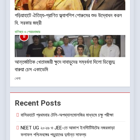
গড়িয়াহাটে ঐতিহ্য-প্রাণিত ফ্ল্যাগশিপ শোরুমের শুভ উদ্বোধন করল
বি. সরকার জহুরী
বাণিজ্য ও শেয়ারবাজার
8
আন্তর্জাতিক খেতাবজয়ী ক্ষুদে দাবাড়ুদের সম্বর্ধনা দিলো ডিব্যেন্দু
বারুয়া চেস একাডেমি
খেলা
Recent Posts
বাসিরহাটে প্রথমবার টেলি-অপথ্যালমোলজির মাধ্যমে চক্ষু পরীক্ষা
NEET UG ২০২৬ ও JEE-তে আকাশ ইনস্টিটিউটের নজরকাড়া
ফলাফল পশ্চিমবঙ্গের পড়ুয়াদের দুর্দান্ত সাফল্য