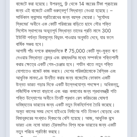
বাজেটে করা হয়েছে। উপরন্তু, 9 থেকে 14 বছরের টিকা প্রচারের
জন্য এই বাজেটে একটি গুরুত্বপূর্ণ সিদ্ধান্ত নেওয়া হয়েছে। –
সার্ভিকাল ক্যান্সার প্রতিরোধের জন্য বয়স্ক মেয়েরা। ‘সূর্যোদয়
স্কিমের’ অধীনে এক কোটি পরিবারের বাড়িতে ছাদে সৌর শক্তি
সিস্টেম স্থাপনের অভূতপূর্ব সিদ্ধান্ত তাদের প্রতি মাসে 300
ইউনিট পর্যন্ত বিনামূল্যে বিদ্যুৎ পাওয়ার অনুমতি দেবে, যার ফলে
বার্ষিক সঞ্চয় হবে।
আগামী পাঁচ দশকে রাজ্যগুলিকে ₹ 75,000 কোটি সুদ-মুক্ত ঋণ
দেওয়ার সিদ্ধান্ত কেন্দ্র এবং রাজ্যগুলির মধ্যে সম্পর্ককে শক্তিশালী
করার ক্ষেত্রে একটি গেম-চেঞ্জার হবে। পর্যটন খাতে নতুন শক্তি
যোগাতেও বাজেট কাজ করবে। দেশের পরিকাঠামোকে বৈশ্বিক এবং
আধুনিক মানদণ্ডে উন্নীত করার জন্য বাজেটের ফোকাস একটি
উন্নত ভারত গড়ার দিকে একটি উল্লেখযোগ্য পদক্ষেপ। অধিকন্তু,
লজিস্টিক দক্ষতা বাড়ানো এবং খরচ কমানোর জন্য প্রধানমন্ত্রী গতি
শক্তি উদ্যোগের অধীনে তিনটি প্রধান রেল করিডরের ঘোষণা
ভবিষ্যতের ভারতের জন্য একটি নতুন দিকনির্দেশনা তৈরি করেছে।
অমৃত কালের সময় দেশে হাইওয়ে নির্মাণের গতি তিনগুণ বেড়েছে এবং
বিমানবন্দরের সংখ্যাও দ্বিগুণের বেশি হয়েছে। আজ, আধুনিক বন্দে
ভারত এবং নমো ভারত ট্রেনগুলিও বিশ্ব মঞ্চে ভারতের জন্য একটি
নতুন পরিচয় প্রতিষ্ঠা করছে।