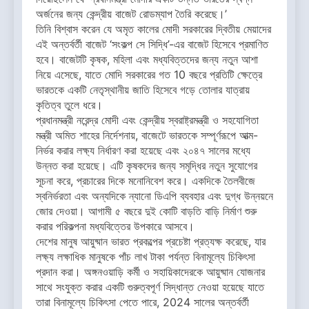
অর্জনের জন্য কেন্দ্রীয় বাজেট রোডম্যাপ তৈরি করেছে।’
তিনি বিশ্বাস করেন যে অমৃত কালের মোদী সরকারের দ্বিতীয় মেয়াদের
এই অন্তর্বর্তী বাজেট ‘সংকল্প সে সিদ্ধি’-এর বাজেট হিসেবে প্রমাণিত
হবে। বাজেটটি কৃষক, মহিলা এবং মধ্যবিত্তদের জন্য নতুন আশা
নিয়ে এসেছে, যাতে মোদি সরকারের গত 10 বছরে প্রতিটি ক্ষেত্রে
ভারতকে একটি নেতৃস্থানীয় জাতি হিসেবে গড়ে তোলার যাত্রায়
কৃতিত্ব তুলে ধরে।
প্রধানমন্ত্রী নরেন্দ্র মোদী এবং কেন্দ্রীয় স্বরাষ্ট্রমন্ত্রী ও সহযোগিতা
মন্ত্রী অমিত শাহের নির্দেশনায়, বাজেটে ভারতকে সম্পূর্ণরূপে আত্ম-
নির্ভর করার লক্ষ্য নির্ধারণ করা হয়েছে এবং ২০৪৭ সালের মধ্যে
উন্নত করা হয়েছে। এটি কৃষকদের জন্য সমৃদ্ধির নতুন সুযোগের
সূচনা করে, প্রচারের দিকে মনোনিবেশ করে। একদিকে তৈলবীজে
স্বনির্ভরতা এবং অন্যদিকে ন্যানো ডিএপি ব্যবহার এবং দুগ্ধ উন্নয়নে
জোর দেওয়া। আগামী ৫ বছরে দুই কোটি বাড়তি বাড়ি নির্মাণ শুরু
করার পরিকল্পনা মধ্যবিত্তের উপকারে আসবে।
দেশের মানুষ আয়ুষ্মান ভারত প্রকল্পের প্রচেষ্টা প্রত্যক্ষ করেছে, যার
লক্ষ্য লক্ষাধিক মানুষকে পাঁচ লাখ টাকা পর্যন্ত বিনামূল্যে চিকিৎসা
প্রদান করা। অঙ্গনওয়াড়ি কর্মী ও সহায়িকাদেরকে আয়ুষ্মান যোজনার
সাথে সংযুক্ত করার একটি গুরুত্বপূর্ণ সিদ্ধান্ত নেওয়া হয়েছে যাতে
তারা বিনামূল্যে চিকিৎসা পেতে পারে, 2024 সালের অন্তর্বর্তী