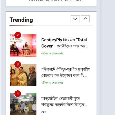
তরুণ উদ্ভাবকের অংশগ্রহণ
1
কলকাতায় ব্রহ্ম কুমারিস-এর “১০
কোটি মানুষের নেশামুক্ত থাকার শপথ
Trending
গ্রহণ বিষয়ক মেগা ক্যাম্পেইন”-এর
সাহিত্য-সংস্কৃতি
সূচনা
2
CenturyPly নিয়ে এল ‘Total
Cover’—প্লাইউডের ওপর ভারতের
প্রথম পূর্ণাঙ্গ ওয়ারেন্টি যা আসবাবপত্র
বাণিজ্য ও শেয়ারবাজার
তৈরির সম্পূর্ণ খরচ পুষিয়ে দেয়
3
গড়িয়াহাটে ঐতিহ্য-প্রাণিত ফ্ল্যাগশিপ
শোরুমের শুভ উদ্বোধন করল বি.
সরকার জহুরী
বাণিজ্য ও শেয়ারবাজার
4
আন্তর্জাতিক খেতাবজয়ী ক্ষুদে
দাবাড়ুদের সম্বর্ধনা দিলো ডিব্যেন্দু
বারুয়া চেস একাডেমি
খেলা