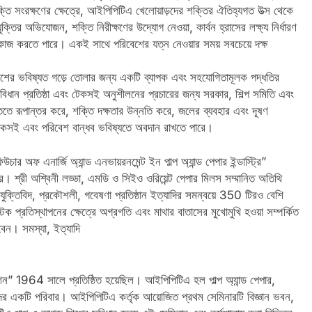
তি সংরক্ষণের ক্ষেত্রে, আইপিপিটিএ খেলোয়াড়দের শক্তির ঐতিহ্যগত উত্স থেকে
ুক্তির অভিযোজন, শক্তি নিরীক্ষণের উদ্যোগ নেওয়া, কার্বন হ্রাসের লক্ষ্য নির্ধারণ
 কাজ করতে পারে। একই সাথে পরিবেশের যত্ন নেওয়ার সময় সবচেয়ে দক্ষ
েশের ভবিষ্যত গড়ে তোলার জন্য একটি ব্যাপক এবং সহযোগিতামূলক পদ্ধতির
রবিধান প্রতিষ্ঠা এবং টেকসই অনুশীলনের প্রচারের জন্য সরকার, শিল্প সমিতি এবং
তে রূপান্তর করে, শক্তি দক্ষতার উন্নতি করে, জলের ব্যবহার এবং দূষণ
টেকসই এবং পরিবেশ বান্ধব ভবিষ্যতে অবদান রাখতে পারে।
 অফ এনার্জি অ্যান্ড এনভায়রনমেন্ট ইন পাল্প অ্যান্ড পেপার ইন্ডাস্ট্রি”
। শ্রী অশ্বিনী লড্ডা, এমডি ও সিইও ওরিয়েন্ট পেপার মিলস সম্মানিত অতিথি
ুক্তিবিদ, প্রকৌশলী, গবেষণা প্রতিষ্ঠান ইত্যাদির সমন্বয়ে 350 টিরও বেশি
ক প্রতিস্থাপনের ক্ষেত্রে অগ্রগতি এবং মাথার বাতাসের মুখোমুখি হওয়া সম্পর্কিত
েন। সমস্যা, ইত্যাদি
়েশন” 1964 সালে প্রতিষ্ঠিত হয়েছিল। আইপিপিটিএ হল পাল্প অ্যান্ড পেপার,
দারদের একটি পরিবার। আইপিপিটিএ কর্তৃক আয়োজিত প্রথম সেমিনারটি বিজ্ঞান ভবন,