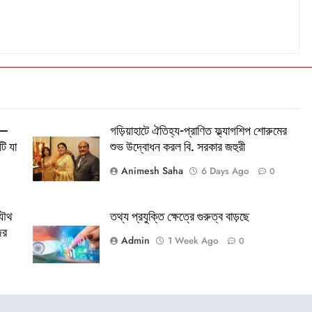
’—
গড়িয়াহাটে ঐতিহ্য-প্রাণিত ফ্ল্যাগশিপ শোরুমের
টি যা
শুভ উদ্বোধন করল বি. সরকার জহুরী
Animesh Saha
6 Days Ago
0
যৌথ
তথ্য প্রযুক্তি ক্ষেত্রে গুরুত্ব বাড়ছে
জর
Admin
1 Week Ago
0