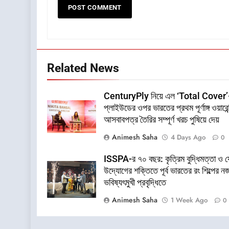
Related News
CenturyPly নিয়ে এল ‘Total Cover
প্লাইউডের ওপর ভারতের প্রথম পূর্ণাঙ্গ ওয়ারেন্
আসবাবপত্র তৈরির সম্পূর্ণ খরচ পুষিয়ে দেয়
Animesh Saha
4 Days Ago
0
ISSPA-র ৭০ বছর: কৃত্রিম বুদ্ধিমত্তা ও 
উদ্যোগের শক্তিতে পূর্ব ভারতের রং শিল্পের ন
ভবিষ্যৎমুখী প্রবৃদ্ধিতে
Animesh Saha
1 Week Ago
0