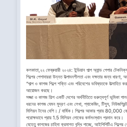
কলকাতা,২২ ফেব্রুয়ারী ২০২৪: ইন্ডিয়ান পাল্প অ্যান্ড পেপার টেকন
শিল্পের পেশাদাররা উন্নত উত্পাদনশীলতা এবং দক্ষতার জন্য ধারণ
“পাল্প ও কাগজ শিল্পে শক্তি এবং পরিবেশের ভবিষ্যতকে উত্সাহিত ক
আয়োজন করছে।
সজ্জা ও কাগজ শিল্প একটি দেশের অর্থনীতিতে গুরুত্বপূর্ণ ভূমিক
ধরনের কাগজ যেমন মুদ্রণ এবং লেখা, প্যাকেজিং, টিস্যু, নিউজপ্র
মিলিয়ন টনের বেশি। / বার্ষিক। শিল্পের আকার প্রায় 80,000 কোট
পরোক্ষভাবে প্রায় 1.5 মিলিয়ন লোকের কর্মসংস্থান প্রদান করে।
যেহেতু কাগজের চাহিদা ক্রমাগত বৃদ্ধি পাচ্ছে, আইপিপিটিএ শিল্পের খ