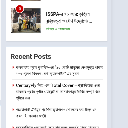
5
ISSPA-র ৭০ বছর: কৃত্রিম
বুদ্ধিমত্তা ও যৌথ উদ্যোগের
শক্তিতে পূর্ব ভারতের রং শিল্পের নজর
বাণিজ্য ও শেয়ারবাজার
ভবিষ্যৎমুখী প্রবৃদ্ধিতে
6
ডায়াবেটিক রেটিনোপ্যাথি সচেতনতা
অভিযান শুরু করতে চলেছে শঙ্কর
Recent Posts
জ্যোতি আই ইনস্টিটিউট
স্বাস্থ্য
কলকাতায় ব্রহ্ম কুমারিস-এর “১০ কোটি মানুষের নেশামুক্ত থাকার
7
শপথ গ্রহণ বিষয়ক মেগা ক্যাম্পেইন”-এর সূচনা
জেনুইন নয় এমন আইএসআই
চিহ্নযুক্ত প্লাইউড বিক্রির
CenturyPly নিয়ে এল ‘Total Cover’—প্লাইউডের ওপর
অভিযোগে প্লাইউড নিকেতন, 83
খবর প্লাস
ভারতের প্রথম পূর্ণাঙ্গ ওয়ারেন্টি যা আসবাবপত্র তৈরির সম্পূর্ণ খরচ
আনন্দপল্লী 47, গড়িয়া মেইন রোড,
পুষিয়ে দেয়
মহামায়াতলা, সোনারপুর, দক্ষিণ 24
8
*পূর্ব ভারতের বৃহত্তম রোবোটিক্স
গড়িয়াহাটে ঐতিহ্য-প্রাণিত ফ্ল্যাগশিপ শোরুমের শুভ উদ্বোধন
পরগনা-700084-তে BIS-এর
চ্যাম্পিয়নশিপ “টেকনোসিয়ান ২০২৬”
করল বি. সরকার জহুরী
তল্লাশি ও জব্দ অভিযান
(TECHNOXIAN 2026)-এর
শিক্ষা ও চাকরি
আন্তর্জাতিক খেতাবজয়ী ক্ষুদে দাবাড়ুদের সম্বর্ধনা দিলো ডিব্যেন্দু