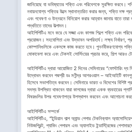
জানিয়েছে যা ভবিষ্যতের শক্তি এবং পরিবেশকে সুরক্ষিত করবে। শক্
নবায়নযোগ্য শক্তির উত্সে স্থানান্তরিত করার জন্য, শক্তি দক্ষ প্রয
এবং গবেষণা ও উন্নয়নে বিনিয়োগ করার আহ্বান জানায় যাতে তারা
পদ্ধতিতে তাদের উত্পাদন।
আইপিপিটিএ মনে করে যে সজ্জা এবং কাগজ শিল্পে শক্তি এবং পরিব
প্রয়োজন। সহযোগিতা এবং উদ্ভাবন অপরিহার্য। লক্ষ্য নির্ধারণ, প্
কোম্পানিগুলিকে একসঙ্গে কাজ করতে হবে। পুনর্নবীকরণযোগ্য শক্তি
মোকাবেলা করে এবং টেকসই সোর্সিংয়ের প্রচার করে, শিল্প আরও 
আইপিপিটিএ দ্বারা আয়োজিত 2 দিনের সেমিনারের “ফোস্টারিং দ্য ফিউচার
উদ্বোধন করবেন পদ্মশ্রী ডঃ মণীন্দ্র আগরওয়াল – আইআইটি কানপুর
হিসেবে সভাপতিত্ব করবেন। সেমিনারে ভারত ও বিদেশের বিশিষ্ট প্রয
সদস্য উপস্থিত থাকবেন যারা কাগজের দ্বারা একক ব্যবহারের প্লাস্টি
বিষয়গুলির উপর গবেষণাপত্র উপস্থাপন করবেন এবং আলোচনা করব
আইপিপিটিএ সম্পর্কে
আইপিপিটিএ, “ইন্ডিয়ান পাল্প অ্যান্ড পেপার টেকনিক্যাল অ্যাসোসিয
নিউজপ্রিন্ট, প্যাকিং পেপারস এবং অ্যালাইড ইন্ডাস্ট্রিজের পেশা