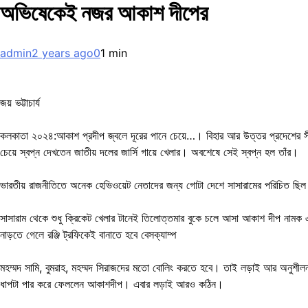
অভিষেকেই নজর আকাশ দীপের
admin
2 years ago
0
1 min
জয় ভট্টাচার্য
কলকাতা ২০২৪:আকাশ প্রদীপ জ্বলে দূরের পানে চেয়ে…। বিহার আর উত্তর প্রদেশের সীম
চেয়ে স্বপ্ন দেখতেন জাতীয় দলের জার্সি গায়ে খেলার। অবশেষে সেই স্বপ্ন হল তাঁর।
ভারতীয় রাজনীতিতে অনেক হেভিওয়েট নেতাদের জন্য গোটা দেশে সাসারামের পরিচিত ছিল
সাসারাম থেকে শুধু ক্রিকেট খেলার টানেই তিলোত্তমার বুকে চলে আসা আকাশ দীপ নামক 
নাড়তে গেলে রঞ্জি ট্রফিকেই বানাতে হবে বেসক্যাম্প
মহম্মদ সামি, বুমরাহ, মহম্মদ সিরাজদের মতো বোলিং করতে হবে। তাই লড়াই আর অনুশীলন চ
ধাপটা পার করে ফেললেন আকাশদীপ। এবার লড়াই আরও কঠিন।