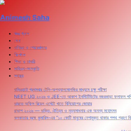
Animesh Saha
খবর প্লাস
খেলা
বাণিজ্য ও শেয়ারবাজার
বিনোদন
শিক্ষা ও চাকরি
সাহিত্য-সংস্কৃতি
স্বাস্থ্য
বাসিরহাটে প্রথমবার টেলি-অপথ্যালমোলজির মাধ্যমে চক্ষু পরীক্ষা
NEET UG ২০২৬ ও JEE-তে আকাশ ইনস্টিটিউটের নজরকাড়া ফলাফল পশ্চিমবঙ্গে
ভারতে অফিস রিয়েল এস্টেট খাতে বিনিয়োগের জোয়ার
রাভাশ ২০২৬ — ভক্তি, ঐতিহ্য ও নৃত্যসাধনার এক অনন্য মহোৎসব
কলকাতায় ব্রহ্ম কুমারিস-এর “১০ কোটি মানুষের নেশামুক্ত থাকার শপথ গ্রহণ বি