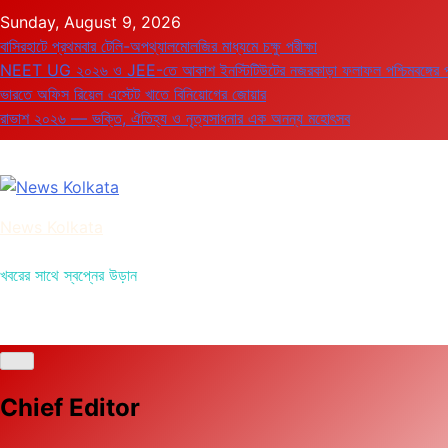
Skip
Sunday, August 9, 2026
to
বাসিরহাটে প্রথমবার টেলি-অপথ্যালমোলজির মাধ্যমে চক্ষু পরীক্ষা
content
NEET UG ২০২৬ ও JEE-তে আকাশ ইনস্টিটিউটের নজরকাড়া ফলাফল পশ্চিমবঙ্গের পড়ুয়
ভারতে অফিস রিয়েল এস্টেট খাতে বিনিয়োগের জোয়ার
রাভাশ ২০২৬ — ভক্তি, ঐতিহ্য ও নৃত্যসাধনার এক অনন্য মহোৎসব
News Kolkata
খবরের সাথে স্বপ্নের উড়ান
Chief Editor