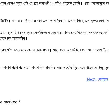
ইকেট। এমন কোনও ম্যাচ নেই যেখানে আকাশদীপ একটিও উইকেট নেননি। এমন পারফরম্যান্স ক
ক্রিকেটারটির। নাম আকাশদীপ। এ যেন এক মহা সন্ধিক্ষণ। এত পরিশ্রম, এত স্বপ্ন দেখা,
 যে ছন্দে তিনি শেষ ম্যাচ খেলেছিলেন বাংলার হয়ে, বাজবলদের বিরুদ্ধে যেন শুরু করলেন ঠ
 যেতে চান আকাশদীপ।
ণ চেষ্টা করে যেতে তার সদ্বব্যবহারের। সেই কাজে অনেকটাই সফল সে। প্রথম দিনের শ
য়, আকাশ প্রদীপের মতো আকাশ দীপ চান দীর্ঘ সময় ভারতীয় ক্রিকেটের ইতিহাসে উজ্জূ ধ্
Next:
মেকট্রন্স
are marked
*