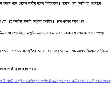
রে নজড়ে পড়ে গেলেন জাতীয় দলের নির্বাচকদের। সুযোগ এসে উপস্থিত একেবারে
 সব তো এই সময়টার জন্যই অপেক্ষা করছিল।‌ এবার প্রমাণ করার পালা।
িক সেখান থেকেই। কমেন্ট্রি বক্সে বসে থাকা ধারাভাষ্যকাররাও তখন প্রশংসায় পঞ্চমুখ
েষে ১৭ ওভার হাত ঘুড়িয়ে ৭০ রান খরচ করে জো রুট, স্টোকসদের বিরুদ্ধে ৩ উইকেট
রুবতারা হয়েই জ্বল জ্বল করতে।
 স্মার্ট সলিউশন গ্রীন ওয়ার্কপ্লেস কর্পোরেট এক্সিলেন্স অ্যাওয়ার্ড ২০২৩-২৪ উন্মোচন করেছে