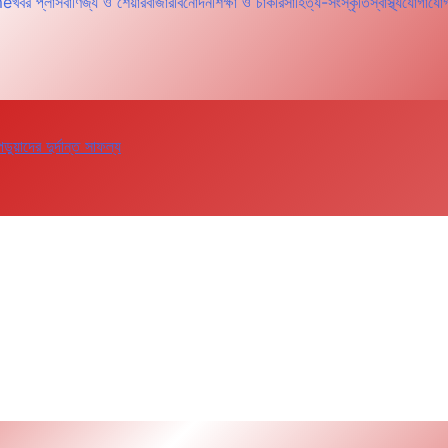
me
খবর প্লাস
বাণিজ্য ও শেয়ারবাজার
বিনোদন
শিক্ষা ও চাকরি
সাহিত্য-সংস্কৃতি
স্বাস্থ্য
যোগাযো
াদের দুর্দান্ত সাফল্য