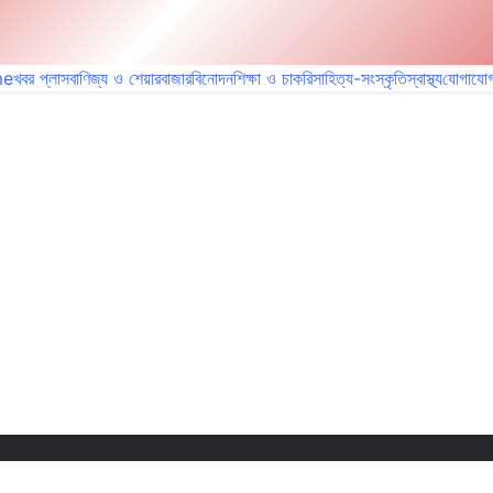
me
খবর প্লাস
বাণিজ্য ও শেয়ারবাজার
বিনোদন
শিক্ষা ও চাকরি
সাহিত্য-সংস্কৃতি
স্বাস্থ্য
যোগাযো