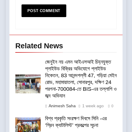
Related News
জেনুইন নয় এমন আইএসআই চিহ্নযুক্ত
প্লাইউড বিক্রির অভিযোগে প্লাইউড
নিকেতন, 83 আনন্দপল্লী 47, গড়িয়া মেইন
রোড, মহামায়াতলা, সোনারপুর, দক্ষিণ 24
পরগনা-700084-তে BIS-এর তল্লাশি ও
জব্দ অভিযান
Animesh Saha
1 week ago
0
বিশ্ব প্রকৃতি সংরক্ষণ দিবসে সিনি -এর
‘গ্রিন ক্যাটালিস্ট’ প্রকল্পের সূচনা