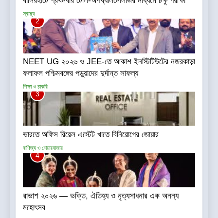
বাসিরহাটে প্রথমবার টেলি-অপথ্যালমোলজির মাধ্যমে চক্ষু পরীক্ষা
স্বাস্থ্য
2
NEET UG ২০২৬ ও JEE-তে আকাশ ইনস্টিটিউটের নজরকাড়া
ফলাফল পশ্চিমবঙ্গের পড়ুয়াদের দুর্দান্ত সাফল্য
শিক্ষা ও চাকরি
3
ভারতে অফিস রিয়েল এস্টেট খাতে বিনিয়োগের জোয়ার
বাণিজ্য ও শেয়ারবাজার
4
রাভাশ ২০২৬ — ভক্তি, ঐতিহ্য ও নৃত্যসাধনার এক অনন্য
মহোৎসব