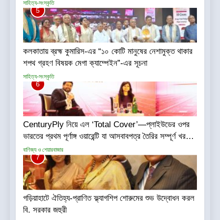
সাহিত্য-সংস্কৃতি
5
কলকাতায় ব্রহ্ম কুমারিস-এর “১০ কোটি মানুষের নেশামুক্ত থাকার
শপথ গ্রহণ বিষয়ক মেগা ক্যাম্পেইন”-এর সূচনা
সাহিত্য-সংস্কৃতি
6
CenturyPly নিয়ে এল ‘Total Cover’—প্লাইউডের ওপর
ভারতের প্রথম পূর্ণাঙ্গ ওয়ারেন্টি যা আসবাবপত্র তৈরির সম্পূর্ণ খরচ
পুষিয়ে দেয়
বাণিজ্য ও শেয়ারবাজার
7
গড়িয়াহাটে ঐতিহ্য-প্রাণিত ফ্ল্যাগশিপ শোরুমের শুভ উদ্বোধন করল
বি. সরকার জহুরী