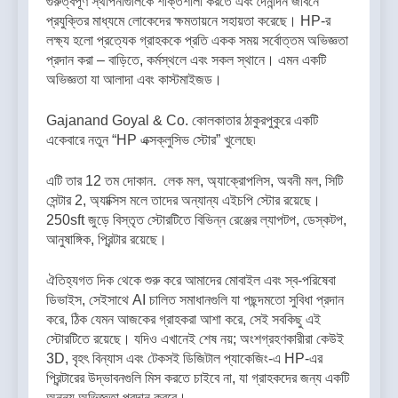
গুরুত্বপূর্ণ স্থাপনাগুলিকে শক্তিশালী করতে এবং দৈনন্দিন জীবনে
প্রযুক্তির মাধ্যমে লোকেদের ক্ষমতায়নে সহায়তা করেছে। HP-র
লক্ষ্য হলো প্রত্যেক গ্রাহককে প্রতি একক সময় সর্বোত্তম অভিজ্ঞতা
প্রদান করা – বাড়িতে, কর্মস্থলে এবং সকল স্থানে। এমন একটি
অভিজ্ঞতা যা আলাদা এবং কাস্টমাইজড।
Gajanand Goyal & Co. কোলকাতার ঠাকুরপুকুরে একটি
একেবারে নতুন “HP এক্সক্লুসিভ স্টোর” খুলেছে৷
এটি তার 12 তম দোকান. লেক মল, অ্যাক্রোপলিস, অবনী মল, সিটি
সেন্টার 2, অ্যাক্সিস মলে তাদের অন্যান্য এইচপি স্টোর রয়েছে।
250sft জুড়ে বিস্তৃত স্টোরটিতে বিভিন্ন রেঞ্জের ল্যাপটপ, ডেস্কটপ,
আনুষাঙ্গিক, প্রিন্টার রয়েছে।
ঐতিহ্যগত দিক থেকে শুরু করে আমাদের মোবাইল এবং স্ব-পরিষেবা
ডিভাইস, সেইসাথে AI চালিত সমাধানগুলি যা পছন্দমতো সুবিধা প্রদান
করে, ঠিক যেমন আজকের গ্রাহকরা আশা করে, সেই সবকিছু এই
স্টোরটিতে রয়েছে। যদিও এখানেই শেষ নয়; অংশগ্রহণকারীরা কেউই
3D, বৃহৎ বিন্যাস এবং টেকসই ডিজিটাল প্যাকেজিং-এ HP-এর
প্রিন্টারের উদ্ভাবনগুলি মিস করতে চাইবে না, যা গ্রাহকদের জন্য একটি
অনন্য অভিজ্ঞতা প্রদান করবে।