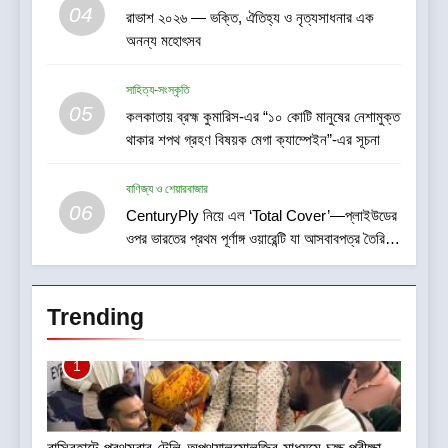
04
রাভাশ ২০২৬ — ভক্তি, ঐতিহ্য ও নৃত্যসাধনার এক
অনন্য মহোৎসব
সাহিত্য-সংস্কৃতি
05
কলকাতায় ব্রহ্ম কুমারিস-এর “১০ কোটি মানুষের নেশামুক্ত
থাকার শপথ গ্রহণ বিষয়ক মেগা ক্যাম্পেইন”-এর সূচনা
বাণিজ্য ও শেয়ারবাজার
06
CenturyPly নিয়ে এল ‘Total Cover’—প্লাইউডের
ওপর ভারতের প্রথম পূর্ণাঙ্গ ওয়ারেন্টি যা আসবাবপত্র তৈরির
সম্পূর্ণ খরচ পুষিয়ে দেয়
Trending
1