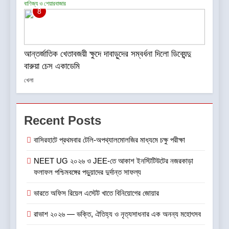
বাণিজ্য ও শেয়ারবাজার
8
আন্তর্জাতিক খেতাবজয়ী ক্ষুদে দাবাড়ুদের সম্বর্ধনা দিলো ডিব্যেন্দু
বারুয়া চেস একাডেমি
খেলা
Recent Posts
বাসিরহাটে প্রথমবার টেলি-অপথ্যালমোলজির মাধ্যমে চক্ষু পরীক্ষা
NEET UG ২০২৬ ও JEE-তে আকাশ ইনস্টিটিউটের নজরকাড়া
ফলাফল পশ্চিমবঙ্গের পড়ুয়াদের দুর্দান্ত সাফল্য
ভারতে অফিস রিয়েল এস্টেট খাতে বিনিয়োগের জোয়ার
রাভাশ ২০২৬ — ভক্তি, ঐতিহ্য ও নৃত্যসাধনার এক অনন্য মহোৎসব