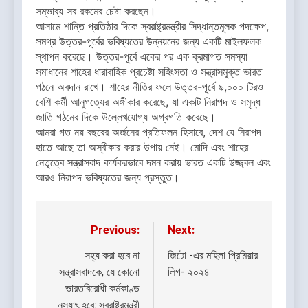
সম্ভাব্য সব রকমের চেষ্টা করছেন।
আসামে শান্তি প্রতিষ্ঠার দিকে স্বরাষ্ট্রমন্ত্রীর সিদ্ধান্তমূলক পদক্ষেপ,
সমগ্র উত্তর-পূর্বের ভবিষ্যতের উন্নয়নের জন্য একটি মাইলফলক
স্থাপন করেছে। উত্তর-পূর্বে একের পর এক ক্রমাগত সমস্যা
সমাধানের শাহের ধারাবাহিক প্রচেষ্টা সহিংসতা ও সন্ত্রাসমুক্ত ভারত
গঠনে অবদান রাখে। শাহের নীতির ফলে উত্তর-পূর্বে ৯,০০০ টিরও
বেশি কর্মী আনুগত্যের অঙ্গীকার করেছে, যা একটি নিরাপদ ও সমৃদ্ধ
জাতি গঠনের দিকে উল্লেখযোগ্য অগ্রগতি করেছে।
আমরা গত নয় বছরের অর্জনের প্রতিফলন হিসাবে, দেশ যে নিরাপদ
হাতে আছে তা অস্বীকার করার উপায় নেই। মোদি এবং শাহের
নেতৃত্বে সন্ত্রাসবাদ কার্যকরভাবে দমন করায় ভারত একটি উজ্জ্বল এবং
আরও নিরাপদ ভবিষ্যতের জন্য প্রস্তুত।
Previous:
Next:
Post
navigation
সহ্য করা হবে না
জিটো -এর মহিলা প্রিমিয়ার
সন্ত্রাসবাদকে, যে কোনো
লিগ- ২০২৪
ভারতবিরোধী কর্মকাণ্ড
নস্যাৎ হবে: স্বরাষ্ট্রমন্ত্রী