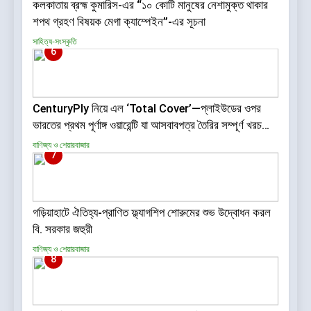
কলকাতায় ব্রহ্ম কুমারিস-এর “১০ কোটি মানুষের নেশামুক্ত থাকার
শপথ গ্রহণ বিষয়ক মেগা ক্যাম্পেইন”-এর সূচনা
সাহিত্য-সংস্কৃতি
6
CenturyPly নিয়ে এল ‘Total Cover’—প্লাইউডের ওপর
ভারতের প্রথম পূর্ণাঙ্গ ওয়ারেন্টি যা আসবাবপত্র তৈরির সম্পূর্ণ খরচ
পুষিয়ে দেয়
বাণিজ্য ও শেয়ারবাজার
7
গড়িয়াহাটে ঐতিহ্য-প্রাণিত ফ্ল্যাগশিপ শোরুমের শুভ উদ্বোধন করল
বি. সরকার জহুরী
বাণিজ্য ও শেয়ারবাজার
8