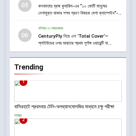
05
কলকাতায় ব্রহ্ম কুমারিস-এর “১০ কোটি মানুষের
নেশামুক্ত থাকার শপথ গ্রহণ বিষয়ক মেগা ক্যাম্পেইন”-
এর সূচনা
বাণিজ্য ও শেয়ারবাজার
06
CenturyPly নিয়ে এল ‘Total Cover’—
প্লাইউডের ওপর ভারতের প্রথম পূর্ণাঙ্গ ওয়ারেন্টি যা
আসবাবপত্র তৈরির সম্পূর্ণ খরচ পুষিয়ে দেয়
Trending
1
বাসিরহাটে প্রথমবার টেলি-অপথ্যালমোলজির মাধ্যমে চক্ষু পরীক্ষা
স্বাস্থ্য
2