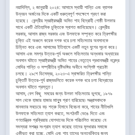
নয়াদিল্লি, ২ জানুয়ারী ২০২৪: আসামে স্থায়ী শান্তি এবং ব্যাপক
উন্নয়ন অর্জনের দিকে একটি গুরুত্বপূর্ণ পদক্ষেপে গ্রহণ করা
হয়েছে। কেন্দ্রীয় স্বরাষ্ট্রমন্ত্রী অমিত শাহ বিদ্রোহী গোষ্ঠী উলফার
সাথে একটি ঐতিহাসিক চুক্তিকে স্বাগত জানিয়েছেন। কেন্দ্রীয়
সরকার, আসাম রাজ্য সরকার এবং উলফাকে সম্পৃক্ত করে ত্রিপক্ষীয়
চুক্তি এই অঞ্চলে কয়েক দশক ধরে চলা সহিংসতার অবসানকে
চিহ্নিত করে এবং আসামের ইতিহাসে একটি নতুন যুগের সূচনা করে।
আসাম এবং সমগ্র উত্তর-পূর্ব অঞ্চলে সহিংসতার অন্ধকার অধ্যায়ের
অবসান ঘটাতে স্বরাষ্ট্রমন্ত্রী অমিত শাহের নেতৃত্বে প্রধানমন্ত্রী নরেন্দ্র
মোদির শান্তি ও সম্প্রীতির দৃষ্টিভঙ্গির অধীনে সংশ্লিষ্ট প্রচেষ্টা
চলছে। ২৯শে ডিসেম্বর, ২০২৩-এ স্বাক্ষরিত ত্রিপক্ষীয় শান্তি
চুক্তিটি উত্তর-পূর্ব রাজ্যগুলিতে কয়েক দশক ধরে চলা বিদ্রোহের
অবসান ঘটাতে প্রস্তুত।
আসাম, বেশ কিছু সময়ের জন্য উলফা সহিংসতায় ভুগছে, ১৯৭৯
সাল থেকে হাজার হাজার মাানুুুষ প্রাণ হারিয়েছে৷ সন্ত্রাসবাদকে
মানবতার সবচেয়ে বড় শত্রু হিসাবে বিবেচনা করে, শাহের নীতিগুলি
উলফাকে সহিংসতা ত্যাগ করতে, সংগঠনটি ভেঙে দিতে এবং
গণতান্ত্রিক প্রক্রিয়ায় যোগদানের দিকে পরিচালিত করেছে৷ যে
সদস্যরা সশস্ত্র সংগ্রাম ত্যাগ করেছে তাদের মূলধারার সমাজে
একীভূত করা হচ্ছে, মোদি এবং শাহ তাদের অন্তর্ভুক্তির জন্য