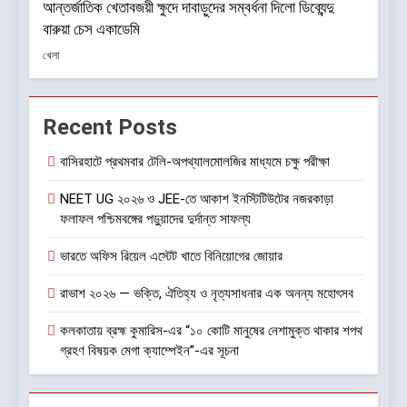
আন্তর্জাতিক খেতাবজয়ী ক্ষুদে দাবাড়ুদের সম্বর্ধনা দিলো ডিব্যেন্দু
বারুয়া চেস একাডেমি
খেলা
Recent Posts
বাসিরহাটে প্রথমবার টেলি-অপথ্যালমোলজির মাধ্যমে চক্ষু পরীক্ষা
NEET UG ২০২৬ ও JEE-তে আকাশ ইনস্টিটিউটের নজরকাড়া
ফলাফল পশ্চিমবঙ্গের পড়ুয়াদের দুর্দান্ত সাফল্য
ভারতে অফিস রিয়েল এস্টেট খাতে বিনিয়োগের জোয়ার
রাভাশ ২০২৬ — ভক্তি, ঐতিহ্য ও নৃত্যসাধনার এক অনন্য মহোৎসব
কলকাতায় ব্রহ্ম কুমারিস-এর “১০ কোটি মানুষের নেশামুক্ত থাকার শপথ
গ্রহণ বিষয়ক মেগা ক্যাম্পেইন”-এর সূচনা