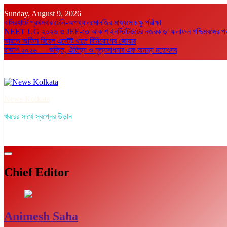
Skip
Sunday, August 9, 2026
to
বাসিরহাটে প্রথমবার টেলি-অপথ্যালমোলজির মাধ্যমে চক্ষু পরীক্ষা
content
NEET UG ২০২৬ ও JEE-তে আকাশ ইনস্টিটিউটের নজরকাড়া ফলাফল পশ্চিমবঙ্গের পড়ুয়া
ভারতে অফিস রিয়েল এস্টেট খাতে বিনিয়োগের জোয়ার
রাভাশ ২০২৬ — ভক্তি, ঐতিহ্য ও নৃত্যসাধনার এক অনন্য মহোৎসব
News Kolkata
খবরের সাথে স্বপ্নের উড়ান
Chief Editor
Animesh Saha