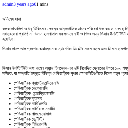
admin
3 years ago
0
1 mins
অনিমেষ সাহা
কলকাতা:মহিলা ও শুধু চিকিৎসার ক্ষেত্রে আন্তর্জাতিক মানের পরিষেবা শুরু করতে চলেছে ড
স্বাস্থ্যসেবা প্রতিষ্ঠান, ডিসান হাসপাতাল সফলভাবে নারী ও শিশুর জন্য ডিসান ইনস্টিটিউট 
হয়েছিল।
ডিসান হাসপাতাল গ্রুপের চেয়ারম্যান ও ম্যানেজিং ডিরেক্টর সজল দত্ত এবং ডিসান হাসপা
ডিসান ইনস্টিটিউট অফ ওমেন অ্যান্ড চিলড্রেন-এর ২টি নিবেদিত ফ্লোরের উপরে ১০০ শ
সজ্জিত, যা সম্প্রতি উদ্ভূত বিভিন্ন পেডিয়াট্রিক সুপার স্পেশালিটিগুলিতে বিশেষ যত্ন প্রদ
পেডিয়াট্রিক গ্যাস্ট্রোএন্টারোলজি
পেডিয়াট্রিক নেফ্রোলজি
পেডিয়াট্রিক এন্ডোক্রিনোলজি
পেডিয়াট্রিক ক্যান্সার
পেডিয়াট্রিক কার্ডিওলজি
পেডিয়াট্রিক কার্ডিয়াক সার্জারি
পেডিয়াট্রিক পালমোনোলজি
পেডিয়াট্রিক ডেন্টিস্ট্রি
পেডিয়াট্রিক নিউরোলজি