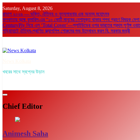
Skip
Saturday, August 8, 2026
to
রাভাশ ২০২৬ — ভক্তি, ঐতিহ্য ও নৃত্যসাধনার এক অনন্য মহোৎসব
content
কলকাতায় ব্রহ্ম কুমারিস-এর “১০ কোটি মানুষের নেশামুক্ত থাকার শপথ গ্রহণ বিষয়ক মেগা
CenturyPly নিয়ে এল ‘Total Cover’—প্লাইউডের ওপর ভারতের প্রথম পূর্ণাঙ্গ ওয়ারেন্টি
গড়িয়াহাটে ঐতিহ্য-প্রাণিত ফ্ল্যাগশিপ শোরুমের শুভ উদ্বোধন করল বি. সরকার জহুরী
News Kolkata
খবরের সাথে স্বপ্নের উড়ান
Chief Editor
Animesh Saha