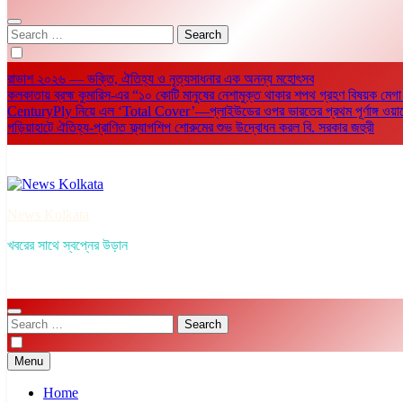
Search
for:
রাভাশ ২০২৬ — ভক্তি, ঐতিহ্য ও নৃত্যসাধনার এক অনন্য মহোৎসব
কলকাতায় ব্রহ্ম কুমারিস-এর “১০ কোটি মানুষের নেশামুক্ত থাকার শপথ গ্রহণ বিষয়ক মেগা
CenturyPly নিয়ে এল ‘Total Cover’—প্লাইউডের ওপর ভারতের প্রথম পূর্ণাঙ্গ ওয়ারেন্টি
গড়িয়াহাটে ঐতিহ্য-প্রাণিত ফ্ল্যাগশিপ শোরুমের শুভ উদ্বোধন করল বি. সরকার জহুরী
News Kolkata
খবরের সাথে স্বপ্নের উড়ান
Search
for:
Menu
Home