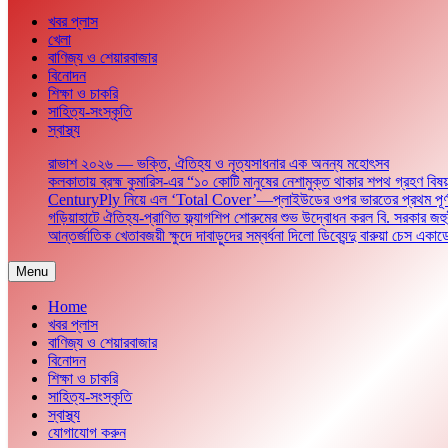
খবর প্লাস
খেলা
বাণিজ্য ও শেয়ারবাজার
বিনোদন
শিক্ষা ও চাকরি
সাহিত্য-সংস্কৃতি
স্বাস্থ্য
রাভাশ ২০২৬ — ভক্তি, ঐতিহ্য ও নৃত্যসাধনার এক অনন্য মহোৎসব
কলকাতায় ব্রহ্ম কুমারিস-এর “১০ কোটি মানুষের নেশামুক্ত থাকার শপথ গ্রহণ বিষয
CenturyPly নিয়ে এল ‘Total Cover’—প্লাইউডের ওপর ভারতের প্রথম পূর্ণাঙ্গ ওয়
গড়িয়াহাটে ঐতিহ্য-প্রাণিত ফ্ল্যাগশিপ শোরুমের শুভ উদ্বোধন করল বি. সরকার জহু
আন্তর্জাতিক খেতাবজয়ী ক্ষুদে দাবাড়ুদের সম্বর্ধনা দিলো ডিব্যেন্দু বারুয়া চেস একাড
Menu
Home
খবর প্লাস
বাণিজ্য ও শেয়ারবাজার
বিনোদন
শিক্ষা ও চাকরি
সাহিত্য-সংস্কৃতি
স্বাস্থ্য
যোগাযোগ করুন