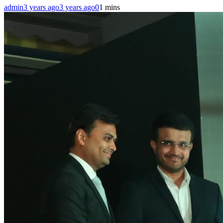
admin
3 years ago
3 years ago
0
1 mins