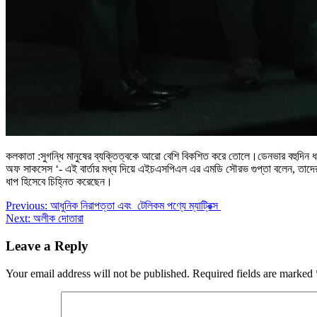
কলকাতা :সুগন্ধি মানুষের ব্যক্তিত্বকে আরো বেশি বিকশিত করে তোলে।ডেনভার বহুদিন ধরে স
অফ সাকসেস ‘- এই বার্তার মধ্য দিয়ে এইচএসপিএল এর এমডি সৌরভ গুপ্তা বলেন, তাদের 
ধাপ হিসেবে চিহ্নিত করেছেন।
Post
Previous:
আধুনিক নিরাপত্তা এবং টেলিকম পণ্যে ম্যাট্রিক্স
Next:
অলীক দোতারা
navigation
Leave a Reply
Your email address will not be published.
Required fields are marked